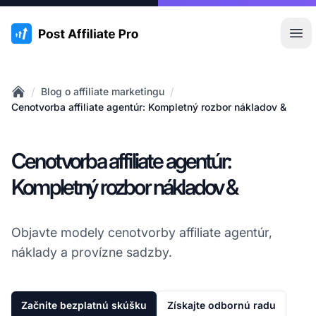
:site.title
Otv
/
/
Blog o affiliate marketingu
Home
Cenotvorba affiliate agentúr: Kompletný rozbor nákladov &
Cenotvorba affiliate agentúr:
Kompletný rozbor nákladov &
Objavte modely cenotvorby affiliate agentúr,
náklady a provízne sadzby.
Začnite bezplatnú skúšku
Získajte odbornú radu