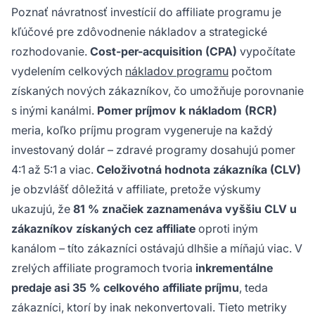
Poznať návratnosť investícií do affiliate programu je
kľúčové pre zdôvodnenie nákladov a strategické
rozhodovanie.
Cost-per-acquisition (CPA)
vypočítate
vydelením celkových
nákladov programu
počtom
získaných nových zákazníkov, čo umožňuje porovnanie
s inými kanálmi.
Pomer príjmov k nákladom (RCR)
meria, koľko príjmu program vygeneruje na každý
investovaný dolár – zdravé programy dosahujú pomer
4:1 až 5:1 a viac.
Celoživotná hodnota zákazníka (CLV)
je obzvlášť dôležitá v affiliate, pretože výskumy
ukazujú, že
81 % značiek zaznamenáva vyššiu CLV u
zákazníkov získaných cez affiliate
oproti iným
kanálom – títo zákazníci ostávajú dlhšie a míňajú viac. V
zrelých affiliate programoch tvoria
inkrementálne
predaje asi 35 % celkového affiliate príjmu
, teda
zákazníci, ktorí by inak nekonvertovali. Tieto metriky