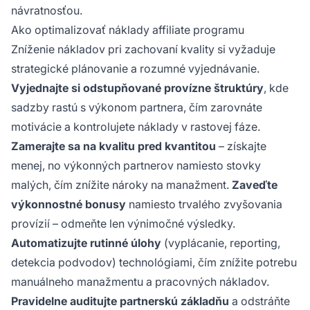
návratnosťou.
Ako optimalizovať náklady affiliate programu
Zníženie nákladov pri zachovaní kvality si vyžaduje
strategické plánovanie a rozumné vyjednávanie.
Vyjednajte si odstupňované provízne štruktúry
, kde
sadzby rastú s výkonom partnera, čím zarovnáte
motivácie a kontrolujete náklady v rastovej fáze.
Zamerajte sa na kvalitu pred kvantitou
– získajte
menej, no výkonných partnerov namiesto stovky
malých, čím znížite nároky na manažment.
Zaveďte
výkonnostné bonusy
namiesto trvalého zvyšovania
provízií – odmeňte len výnimočné výsledky.
Automatizujte rutinné úlohy
(vyplácanie, reporting,
detekcia podvodov) technológiami, čím znížite potrebu
manuálneho manažmentu a pracovných nákladov.
Pravidelne auditujte partnerskú základňu
a odstráňte