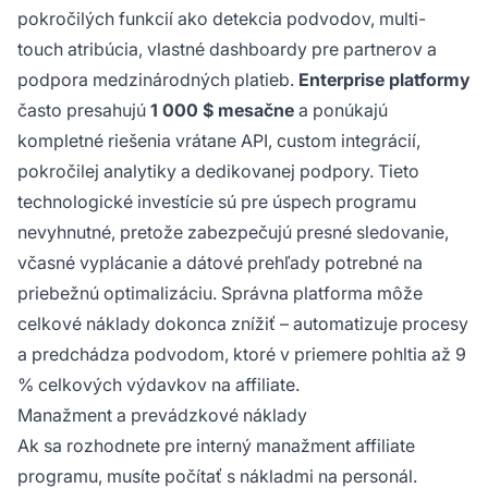
pokročilých funkcií ako detekcia podvodov, multi-
touch atribúcia, vlastné dashboardy pre partnerov a
podpora medzinárodných platieb.
Enterprise platformy
často presahujú
1 000 $ mesačne
a ponúkajú
kompletné riešenia vrátane API, custom integrácií,
pokročilej analytiky a dedikovanej podpory. Tieto
technologické investície sú pre úspech programu
nevyhnutné, pretože zabezpečujú presné sledovanie,
včasné vyplácanie a dátové prehľady potrebné na
priebežnú optimalizáciu. Správna platforma môže
celkové náklady dokonca znížiť – automatizuje procesy
a predchádza podvodom, ktoré v priemere pohltia až 9
% celkových výdavkov na affiliate.
Manažment a prevádzkové náklady
Ak sa rozhodnete pre interný manažment affiliate
programu, musíte počítať s nákladmi na personál.