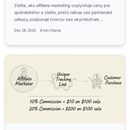
Zistite, ako affiliate marketing ovplyvňuje ceny pre
spotrebiteľov a zistite, prečo nákup cez partnerské
odkazy podporuje tvorcov bez akýchkoľvek
dodatočných....
Dec 28, 2025
8 min čítania
Koľko zarábajú affiliate marketéri na jednu predaj? Sprie