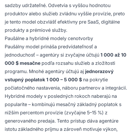
sadzby udržateľné. Odvetvia s vyššou hodnotou
produktov alebo služieb zvládnu vyššie provízie, preto
je tento model obzvlášť efektívny pre SaaS, digitálne
produkty a prémiové služby.
Paušálne a hybridné modely cenotvorby
Paušálny model prináša predvídateľnosť a
jednoduchosť – agentúry si zvyčajne účtujú
1 000 až 10
000 $ mesačne
podľa rozsahu služieb a zložitosti
programu. Mnohé agentúry účtujú aj
jednorazový
vstupný poplatok 1 000 – 5 000 $
na pokrytie
počiatočného nastavenia, náboru partnerov a integrácií.
Hybridné modely v posledných rokoch naberajú na
popularite – kombinujú mesačný základný poplatok s
nižším percentom provízie (zvyčajne 5–15 %) z
generovaného predaja. Tento prístup dáva agentúre
istotu základného príjmu a zároveň motivuje výkon,