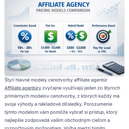
Štyri hlavné modely cenotvorby affiliate agentúr
Affiliate agentúry
zvyčajne využívajú jeden zo štyroch
primárnych modelov cenotvorby, z ktorých každý má
svoje výhody a nákladové dôsledky. Porozumenie
týmto modelom vám pomôže vybrať si prístup, ktorý
najlepšie zodpovedá vašim obchodným cieľom a
rozpočtovým možnostiam. Voľba medzi týmito