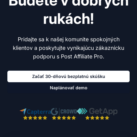
Budete v dobrých
rukách!
Pridajte sa k našej komunite spokojných
klientov a poskytujte vynikajúcu zákaznícku
podporu s Post Affiliate Pro.
Začať 30-dňovú bezplatnú skúšku
Naplánovať demo