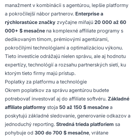
manažment v kombinácii s agentúrou, lepšie platformy
a pokročilejší nábor partnerov.
Enterprise a
rýchlorastúce značky
zvyčajne míňajú
20 000 až 60
000+ $ mesačne
na komplexné affiliate programy s
dedikovaným tímom, prémiovými agentúrami,
pokročilými technológiami a optimalizáciou výkonu.
Tieto investície odrážajú nielen správu, ale aj hodnotu
expertízy, technológií a rozsahu partnerských sietí, ku
ktorým tieto firmy majú prístup.
Poplatky za platformu a technológie
Okrem poplatkov za správu agentúrou budete
potrebovať investovať aj do affiliate softvéru.
Základné
affiliate platformy
stoja
50 až 150 $ mesačne
a
poskytujú základné sledovanie, generovanie odkazov a
jednoduchý reporting.
Stredná trieda platforiem
sa
pohybuje od
300 do 700 $ mesačne
, vrátane