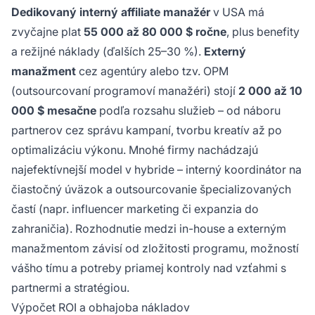
Dedikovaný interný affiliate manažér
v USA má
zvyčajne plat
55 000 až 80 000 $ ročne
, plus benefity
a režijné náklady (ďalších 25–30 %).
Externý
manažment
cez agentúry alebo tzv. OPM
(outsourcovaní programoví manažéri) stojí
2 000 až 10
000 $ mesačne
podľa rozsahu služieb – od náboru
partnerov cez správu kampaní, tvorbu kreatív až po
optimalizáciu výkonu. Mnohé firmy nachádzajú
najefektívnejší model v hybride – interný koordinátor na
čiastočný úväzok a outsourcovanie špecializovaných
častí (napr. influencer marketing či expanzia do
zahraničia). Rozhodnutie medzi in-house a externým
manažmentom závisí od zložitosti programu, možností
vášho tímu a potreby priamej kontroly nad vzťahmi s
partnermi a stratégiou.
Výpočet ROI a obhajoba nákladov