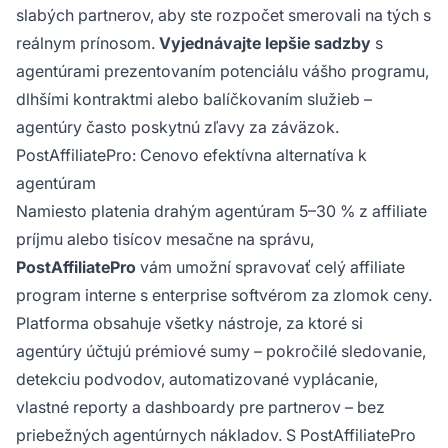
slabých partnerov, aby ste rozpočet smerovali na tých s
reálnym prínosom.
Vyjednávajte lepšie sadzby
s
agentúrami prezentovaním potenciálu vášho programu,
dlhšími kontraktmi alebo balíčkovaním služieb –
agentúry často poskytnú zľavy za záväzok.
PostAffiliatePro: Cenovo efektívna alternatíva k
agentúram
Namiesto platenia drahým agentúram 5–30 % z affiliate
príjmu alebo tisícov mesačne na správu,
PostAffiliatePro
vám umožní spravovať celý affiliate
program interne s enterprise softvérom za zlomok ceny.
Platforma obsahuje všetky nástroje, za ktoré si
agentúry účtujú prémiové sumy – pokročilé sledovanie,
detekciu podvodov, automatizované vyplácanie,
vlastné reporty a dashboardy pre partnerov – bez
priebežných agentúrnych nákladov. S PostAffiliatePro