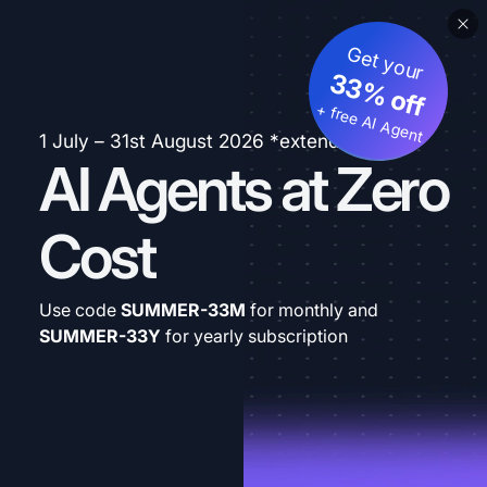
Get your
33% off
+ free AI Agent
1 July – 31st August 2026 *extended
AI Agents at Zero
Cost
Use code
SUMMER-33M
for monthly and
SUMMER-33Y
for yearly subscription