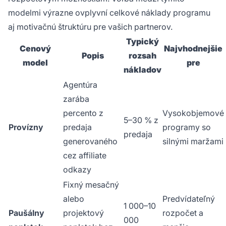
modelmi výrazne ovplyvní celkové náklady programu
aj motivačnú štruktúru pre vašich partnerov.
Typický
Cenový
Najvhodnejšie
Popis
rozsah
model
pre
nákladov
Agentúra
zarába
percento z
Vysokobjemové
5–30 % z
Provízny
predaja
programy so
predaja
generovaného
silnými maržami
cez affiliate
odkazy
Fixný mesačný
alebo
Predvídateľný
1 000–10
Paušálny
projektový
rozpočet a
000