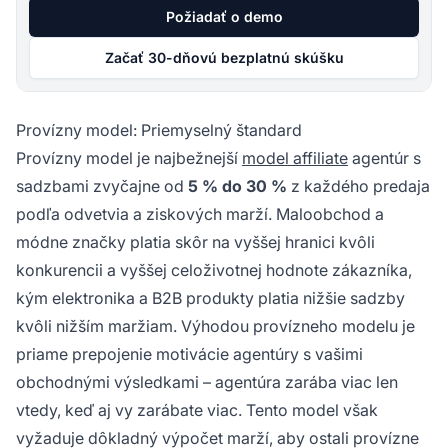
Požiadať o demo
Začať 30-dňovú bezplatnú skúšku
Provízny model: Priemyselný štandard
Provízny model je najbežnejší
model affiliate
agentúr s
sadzbami zvyčajne od
5 % do 30 %
z každého predaja
podľa odvetvia a ziskových marží. Maloobchod a
módne značky platia skôr na vyššej hranici kvôli
konkurencii a vyššej celoživotnej hodnote zákazníka,
kým elektronika a B2B produkty platia nižšie sadzby
kvôli nižším maržiam. Výhodou provízneho modelu je
priame prepojenie motivácie agentúry s vašimi
obchodnými výsledkami – agentúra zarába viac len
vtedy, keď aj vy zarábate viac. Tento model však
vyžaduje dôkladný výpočet marží, aby ostali provízne