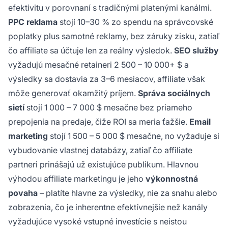
efektivitu v porovnaní s tradičnými platenými kanálmi.
PPC reklama
stojí 10–30 % zo spendu na správcovské
poplatky plus samotné reklamy, bez záruky zisku, zatiaľ
čo affiliate sa účtuje len za reálny výsledok.
SEO služby
vyžadujú mesačné retaineri 2 500 – 10 000+ $ a
výsledky sa dostavia za 3–6 mesiacov, affiliate však
môže generovať okamžitý príjem.
Správa sociálnych
sietí
stojí 1 000 – 7 000 $ mesačne bez priameho
prepojenia na predaje, čiže ROI sa meria ťažšie.
Email
marketing
stojí 1 500 – 5 000 $ mesačne, no vyžaduje si
vybudovanie vlastnej databázy, zatiaľ čo affiliate
partneri prinášajú už existujúce publikum. Hlavnou
výhodou affiliate marketingu je jeho
výkonnostná
povaha
– platíte hlavne za výsledky, nie za snahu alebo
zobrazenia, čo je inherentne efektívnejšie než kanály
vyžadujúce vysoké vstupné investície s neistou