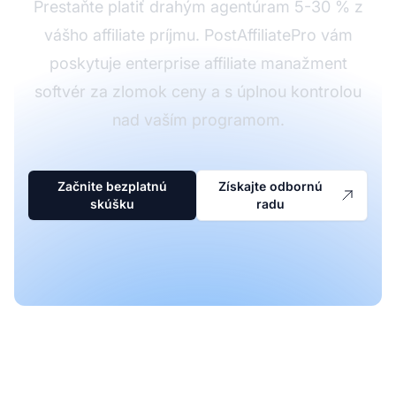
Prestaňte platiť drahým agentúram 5-30 % z
vášho affiliate príjmu. PostAffiliatePro vám
poskytuje enterprise affiliate manažment
softvér za zlomok ceny a s úplnou kontrolou
nad vaším programom.
Začnite bezplatnú
Získajte odbornú
skúšku
radu