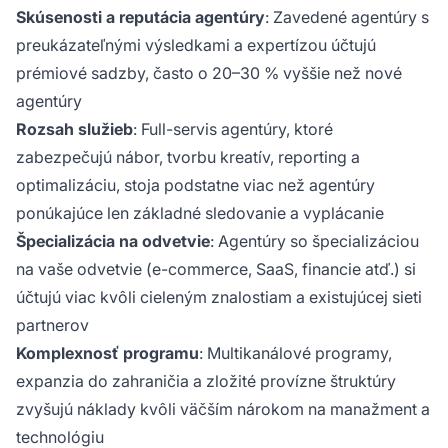
Skúsenosti a reputácia agentúry
: Zavedené agentúry s
preukázateľnými výsledkami a expertízou účtujú
prémiové sadzby, často o 20–30 % vyššie než nové
agentúry
Rozsah služieb
: Full-servis agentúry, ktoré
zabezpečujú nábor, tvorbu kreatív, reporting a
optimalizáciu, stoja podstatne viac než agentúry
ponúkajúce len základné sledovanie a vyplácanie
Špecializácia na odvetvie
: Agentúry so špecializáciou
na vaše odvetvie (e-commerce, SaaS, financie atď.) si
účtujú viac kvôli cieleným znalostiam a existujúcej sieti
partnerov
Komplexnosť programu
: Multikanálové programy,
expanzia do zahraničia a zložité provízne štruktúry
zvyšujú náklady kvôli väčším nárokom na manažment a
technológiu