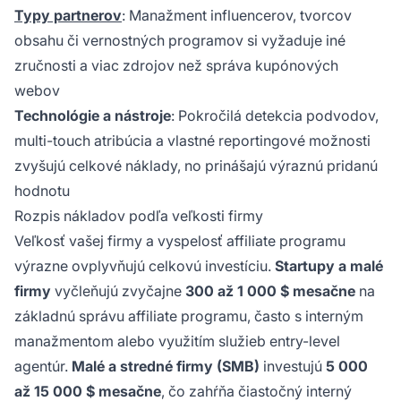
Typy partnerov
: Manažment influencerov, tvorcov
obsahu či vernostných programov si vyžaduje iné
zručnosti a viac zdrojov než správa kupónových
webov
Technológie a nástroje
: Pokročilá detekcia podvodov,
multi-touch atribúcia a vlastné reportingové možnosti
zvyšujú celkové náklady, no prinášajú výraznú pridanú
hodnotu
Rozpis nákladov podľa veľkosti firmy
Veľkosť vašej firmy a vyspelosť affiliate programu
výrazne ovplyvňujú celkovú investíciu.
Startupy a malé
firmy
vyčleňujú zvyčajne
300 až 1 000 $ mesačne
na
základnú správu affiliate programu, často s interným
manažmentom alebo využitím služieb entry-level
agentúr.
Malé a stredné firmy (SMB)
investujú
5 000
až 15 000 $ mesačne
, čo zahŕňa čiastočný interný