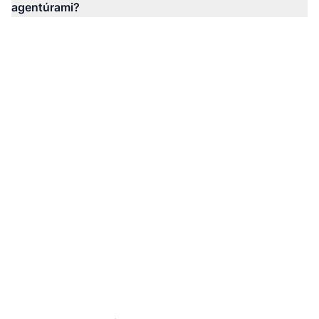
agentúrami?
Ste pripravení znížiť
náklady na affiliate
agentúru?