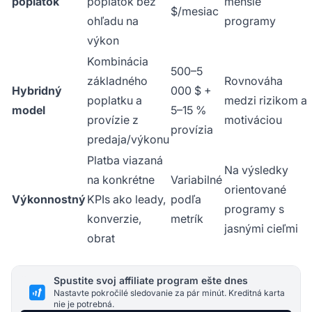
poplatok
poplatok bez
menšie
$/mesiac
ohľadu na
programy
výkon
Kombinácia
500–5
základného
Rovnováha
Hybridný
000 $ +
poplatku a
medzi rizikom a
model
5–15 %
provízie z
motiváciou
provízia
predaja/výkonu
Platba viazaná
Na výsledky
na konkrétne
Variabilné
orientované
Výkonnostný
KPIs ako leady,
podľa
programy s
konverzie,
metrík
jasnými cieľmi
obrat
Spustite svoj affiliate program ešte dnes
Nastavte pokročilé sledovanie za pár minút. Kreditná karta
nie je potrebná.