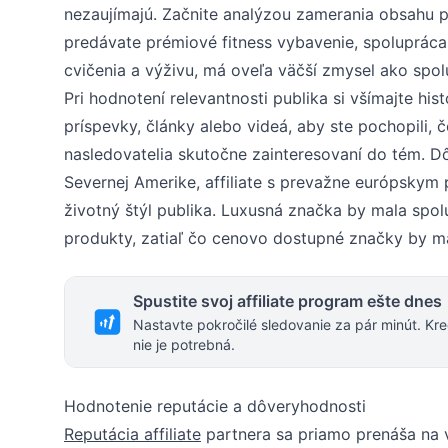
nezaujímajú. Začnite analýzou zamerania obsahu p
predávate prémiové fitness vybavenie, spolupráca 
cvičenia a výživu, má oveľa väčší zmysel ako spol
Pri hodnotení relevantnosti publika si všímajte his
príspevky, články alebo videá, aby ste pochopili, č
nasledovatelia skutočne zainteresovaní do tém. Dôl
Severnej Amerike, affiliate s prevažne európskym
životný štýl publika. Luxusná značka by mala spol
produkty, zatiaľ čo cenovo dostupné značky by mal
Spustite svoj affiliate program ešte dnes
Nastavte pokročilé sledovanie za pár minút. Kre
nie je potrebná.
Hodnotenie reputácie a dôveryhodnosti
Reputácia affiliate
partnera sa priamo prenáša na 