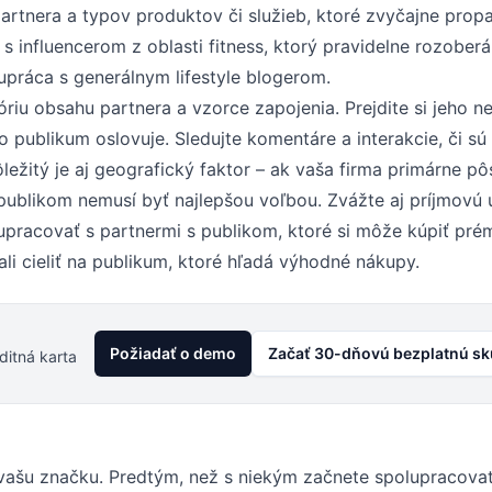
artnera a typov produktov či služieb, ktoré zvyčajne prop
s influencerom z oblasti fitness, ktorý pravidelne rozoberá
upráca s generálnym lifestyle blogerom.
tóriu obsahu partnera a vzorce zapojenia. Prejdite si jeho 
o publikum oslovuje. Sledujte komentáre a interakcie, či sú
ežitý je aj geografický faktor – ak vaša firma primárne pô
 publikom nemusí byť najlepšou voľbou. Zvážte aj príjmovú 
upracovať s partnermi s publikom, ktoré si môže kúpiť pré
i cieliť na publikum, ktoré hľadá výhodné nákupy.
Požiadať o demo
Začať 30-dňovú bezplatnú s
ditná karta
vašu značku. Predtým, než s niekým začnete spolupracovať