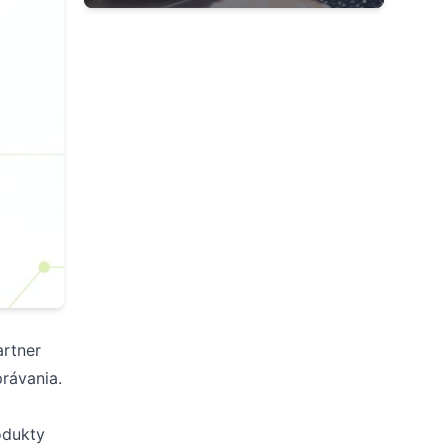
artner
rávania.
odukty