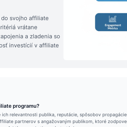
do svojho affiliate
itériá vrátane
zapojenia a zladenia so
 investícií v affiliate
iliate programu?
ich relevantnosti publika, reputácie, spôsobov propagácie
affiliate partnerov s angažovaným publikom, ktoré zodpov