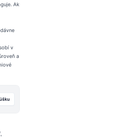
aguje. Ak
nedávne
sobí v
úroveň a
miové
kúšku
,