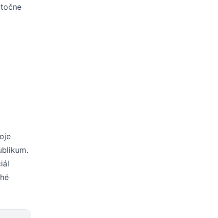
utočne
oje
ublikum.
iál
ohé