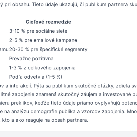
ný pri obsahu. Tieto údaje ukazujú, či publikum partnera sk
Cieľové rozmedzie
3-10 % pre sociálne siete
2-5 % pre emailové kampane
namu
20-30 % pre špecifické segmenty
Prevažne pozitívna
1-3 % z celkového zapojenia
Podľa odvetvia (1-5 %)
ov a interakcií. Pýta sa publikum skutočné otázky, zdieľa sv
alitné zapojenie znamená skutočný záujem a investované p
ieru preklikov, keďže tieto údaje priamo ovplyvňujú potenc
roje na analýzu demografie publika a vzorcov zapojenia. Mn
, kto a ako reaguje na obsah partnera.