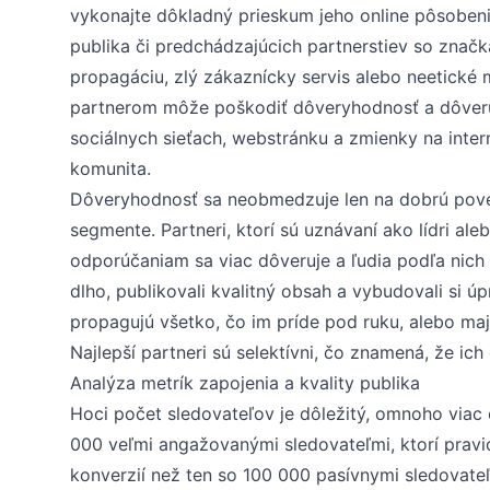
vykonajte dôkladný prieskum jeho online pôsobenia 
publika či predchádzajúcich partnerstiev so značk
propagáciu, zlý zákaznícky servis alebo neetické 
partnerom môže poškodiť dôveryhodnosť a dôveru 
sociálnych sieťach, webstránku a zmienky na inter
komunita.
Dôveryhodnosť sa neobmedzuje len na dobrú poves
segmente. Partneri, ktorí sú uznávaní ako lídri al
odporúčaniam sa viac dôveruje a ľudia podľa nich 
dlho, publikovali kvalitný obsah a vybudovali si ú
propagujú všetko, čo im príde pod ruku, alebo ma
Najlepší partneri sú selektívni, čo znamená, že ic
Analýza metrík zapojenia a kvality publika
Hoci počet sledovateľov je dôležitý, omnoho via
000 veľmi angažovanými sledovateľmi, ktorí pravid
konverzií než ten so 100 000 pasívnymi sledovateľm