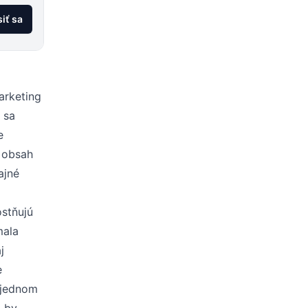
siť sa
arketing
 sa
e
o obsah
ajné
ostňujú
mala
j
e
a jednom
a by