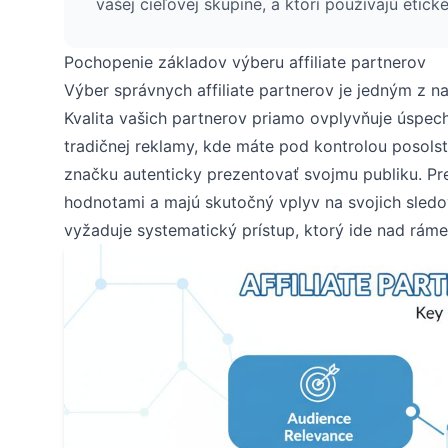
vašej cieľovej skupine, a ktorí používajú etick
Pochopenie základov výberu affiliate partnerov
Výber správnych affiliate partnerov je jedným z na
Kvalita vašich partnerov priamo ovplyvňuje úspech
tradičnej reklamy, kde máte pod kontrolou posolstv
značku autenticky prezentovať svojmu publiku. Pret
hodnotami a majú skutočný vplyv na svojich sled
vyžaduje systematický prístup, ktorý ide nad ráme