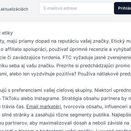
E-mailová adresa
Prihlá
 aktualizáciách
 etiky
y, majú priamy dopad na reputáciu vašej značky. Etický m
 o affiliate spolupráci, používať úprimné recenzie a vyhýbať
cie či zavádzajúce tvrdenia. FTC vyžaduje jasné zverejneni
ú riziku seba aj vašu značku. Prezrite si predchádzajúci prom
smi, alebo len vyzdvihuje pozitíva? Používa nátlakové pred
jú s preferenciami vašej cieľovej skupiny. Niektorí upredn
na TikToku alebo Instagrame. Stratégia obsahu partnera by 
 trávia čas.
Email marketéri
, tvorcovia obsahu, influenceri a
ilné stránky a zasahujú rôzne segmenty publika. Najlepši
dbu partnerov, aby maximalizovali dosah a neboli závislé n
era ladí s hlasom a hodnotami vašej značky. Luxusná značk