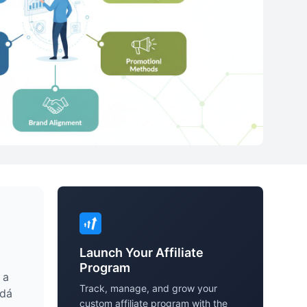
Launch Your Affiliate
Program
 a
Track, manage, and grow your
edá
custom affiliate program with the