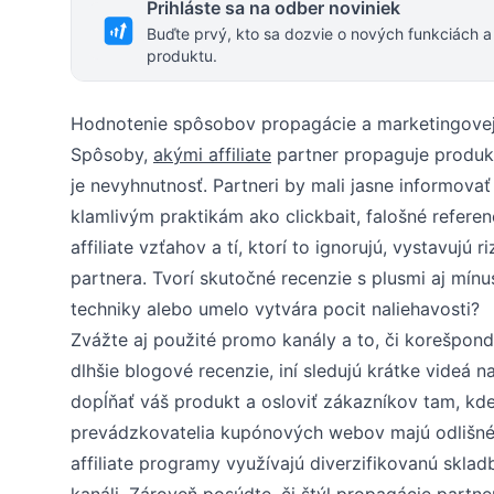
Prihláste sa na odber noviniek
Buďte prvý, kto sa dozvie o nových funkciách a
produktu.
Hodnotenie spôsobov propagácie a marketingovej
Spôsoby,
akými affiliate
partner propaguje produkt
je nevyhnutnosť. Partneri by mali jasne informovať
klamlivým praktikám ako clickbait, falošné referen
affiliate vzťahov a tí, ktorí to ignorujú, vystavuj
partnera. Tvorí skutočné recenzie s plusmi aj mínu
techniky alebo umelo vytvára pocit naliehavosti?
Zvážte aj použité promo kanály a to, či korešpondu
dlhšie blogové recenzie, iní sledujú krátke videá 
dopĺňať váš produkt a osloviť zákazníkov tam, kde
prevádzkovatelia kupónových webov majú odlišné s
affiliate programy využívajú diverzifikovanú skla
kanáli. Zároveň posúdte, či štýl propagácie partn