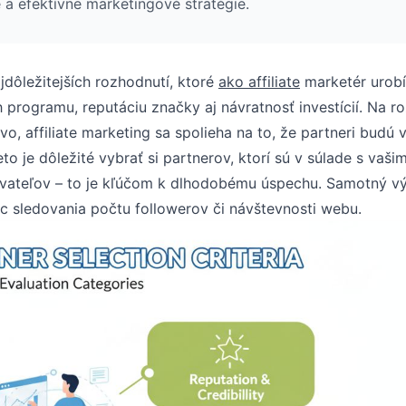
é a efektívne marketingové stratégie.
jdôležitejších rozhodnutí, ktoré
ako affiliate
marketér urobí
 programu, reputáciu značky aj návratnosť investícií. Na ro
o, affiliate marketing sa spolieha na to, že partneri budú 
o je dôležité vybrať si partnerov, ktorí sú v súlade s vašim
ovateľov – to je kľúčom k dlhodobému úspechu. Samotný vý
c sledovania počtu followerov či návštevnosti webu.