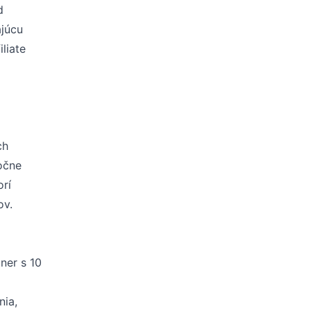
d
ajúcu
liate
ch
očne
orí
ov.
tner s 10
nia,