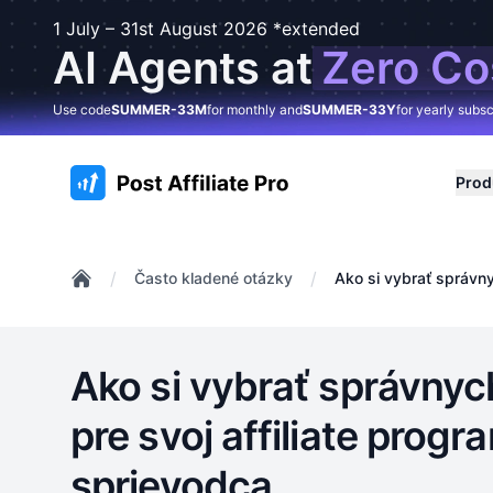
1 July – 31st August 2026 *extended
AI Agents at
Zero Co
Use code
SUMMER-33M
for monthly and
SUMMER-33Y
for yearly subsc
:site.title
Prod
/
/
Často kladené otázky
Ako si vybrať správny
Home
Ako si vybrať správnyc
pre svoj affiliate prog
sprievodca