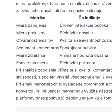
miera preklikov, otváranosti emailov či čas stráve
zaujíma jeho obsah, alebo len pasívne sleduje.
Metrika
Čo indikuje
Miera zapojenia
Úroveň interakcie publika
Miera preklikov
Efektivita obsahu
Otváranosť emailov
Kvalita a relevantnosť zoz
Sentiment komentárov
Spokojnosť publika
Miera zdieľania
Vnímaná hodnota obsahu
Konverzná miera
Efektivita partnera
Pri analýze zapojenia všímajte si kvalitu komentár
skúsenosti, alebo len vkladá všeobecné emoji? Kv
Pri email marketéroch si vyžiadajte otvorenosť a m
konverzií. Pri influencer marketingu využite nást
platformy dnes poskytujú detailnú analytiku o tom