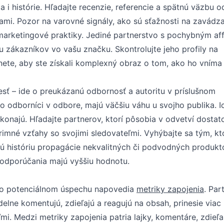
i histórie. Hľadajte recenzie, referencie a spätnú väzbu o
ami. Pozor na varovné signály, ako sú sťažnosti na zavádz
marketingové praktiky. Jediné partnerstvo s pochybným affi
zákazníkov vo vašu značku. Skontrolujte jeho profily na
nete, aby ste získali komplexný obraz o tom, ako ho vníma
ť – ide o preukázanú odbornosť a autoritu v príslušnom
ebo odborníci v odbore, majú väčšiu váhu u svojho publika. I
konajú. Hľadajte partnerov, ktorí pôsobia v odvetví dostat
primné vzťahy so svojimi sledovateľmi. Vyhýbajte sa tým, kt
jú históriu propagácie nekvalitných či podvodných produkt
h odporúčania majú vyššiu hodnotu.
c o potenciálnom úspechu napovedia
metriky zapojenia
. Par
elne komentujú, zdieľajú a reagujú na obsah, prinesie viac
i. Medzi metriky zapojenia patria lajky, komentáre, zdieľa