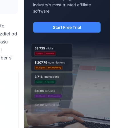
industry's most trusted affiliate
software.
te.
Start Free Trial
zdiel od
vašu
i
ber si