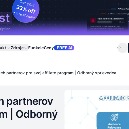
Get your
33% off
+ free AI Agent
st
ription
ukt
Zdroje
Funkcie
Ceny
FREE AI
ch partnerov pre svoj affiliate program | Odborný sprievodca
h partnerov
ram | Odborný