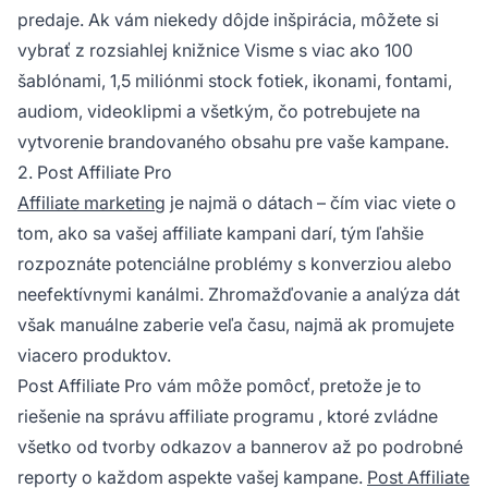
predaje. Ak vám niekedy dôjde inšpirácia, môžete si
vybrať z rozsiahlej knižnice Visme s viac ako 100
šablónami, 1,5 miliónmi stock fotiek, ikonami, fontami,
audiom, videoklipmi a všetkým, čo potrebujete na
vytvorenie brandovaného obsahu pre vaše kampane.
2. Post Affiliate Pro
Affiliate marketing
je najmä o dátach – čím viac viete o
tom, ako sa vašej affiliate kampani darí, tým ľahšie
rozpoznáte potenciálne problémy s konverziou alebo
neefektívnymi kanálmi. Zhromažďovanie a analýza dát
však manuálne zaberie veľa času, najmä ak promujete
viacero produktov.
Post Affiliate Pro
vám môže pomôcť, pretože je to
riešenie na správu affiliate programu
, ktoré zvládne
všetko od tvorby odkazov a bannerov až po podrobné
reporty o každom aspekte vašej kampane.
Post Affiliate