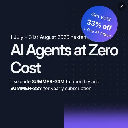
Get your
33% off
+ free AI Agent
1 July – 31st August 2026 *extended
AI Agents at Zero
Cost
Use code
SUMMER-33M
for monthly and
SUMMER-33Y
for yearly subscription