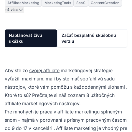
AffiliateMarketing
MarketingTools
SaaS
ContentCreation
+4 viac
Naplánovať živú
Začať bezplatnú skúšobnú
ukážku
verziu
Aby ste zo
svojej affiliate
marketingovej stratégie
vyťažili maximum, mali by ste mať spoľahlivú sadu
nástrojov, ktoré vám pomôžu s
každodennými úlohami
.
Ktoré to sú? Prečítajte si náš zoznam 8 užitočných
affiliate marketingových nástrojov.
Pre mnohých je práca v
affiliate marketingu
splneným
snom – najmä v porovnaní s prísnym pracovným časom
od 9 do 17 v kancelárii. Affiliate marketing je vhodný pre