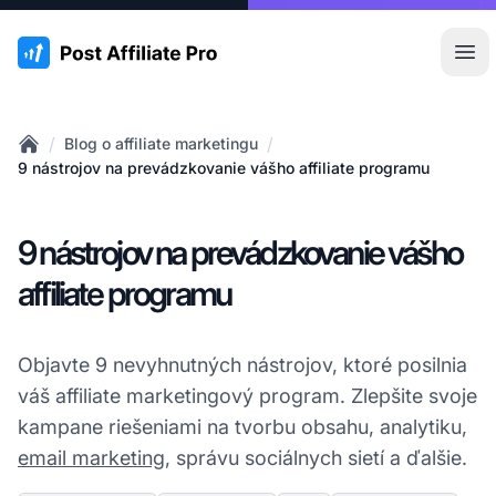
:site.title
Otv
/
/
Blog o affiliate marketingu
Home
9 nástrojov na prevádzkovanie vášho affiliate programu
9 nástrojov na prevádzkovanie vášho
affiliate programu
Objavte 9 nevyhnutných nástrojov, ktoré posilnia
váš affiliate marketingový program. Zlepšite svoje
kampane riešeniami na tvorbu obsahu, analytiku,
email marketing
, správu sociálnych sietí a ďalšie.