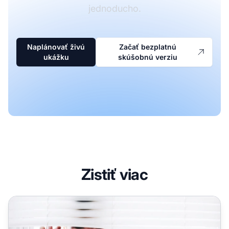
jednoducho.
Naplánovať živú
Začať bezplatnú
ukážku
skúšobnú verziu
Zistiť viac
9 tajomstiev affiliate, ktoré vám prinesú viac peňazí