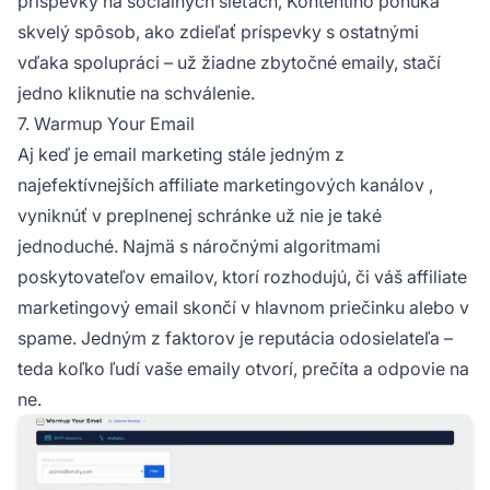
príspevky na sociálnych sieťach, Kontentino ponúka
skvelý spôsob, ako zdieľať príspevky s ostatnými
vďaka spolupráci – už žiadne zbytočné emaily, stačí
jedno kliknutie na schválenie.
7. Warmup Your Email
Aj keď je email marketing stále jedným z
najefektívnejších
affiliate marketingových kanálov
,
vyniknúť v preplnenej schránke už nie je také
jednoduché. Najmä s náročnými algoritmami
poskytovateľov emailov, ktorí rozhodujú, či váš
affiliate
marketingový email
skončí v hlavnom priečinku alebo v
spame. Jedným z faktorov je reputácia odosielateľa –
teda koľko ľudí vaše emaily otvorí, prečíta a odpovie na
ne.