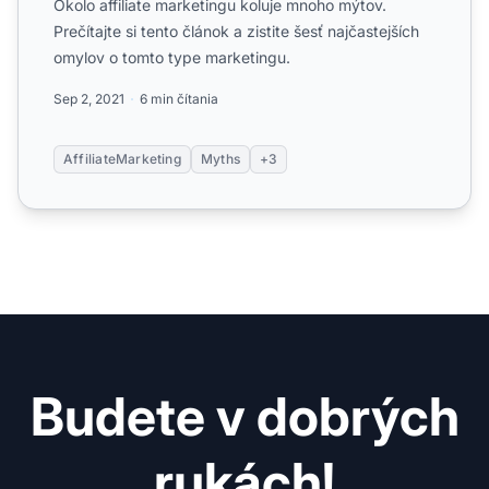
Okolo affiliate marketingu koluje mnoho mýtov.
Prečítajte si tento článok a zistite šesť najčastejších
omylov o tomto type marketingu.
Sep 2, 2021
6 min čítania
AffiliateMarketing
Myths
+3
Budete v dobrých
rukách!