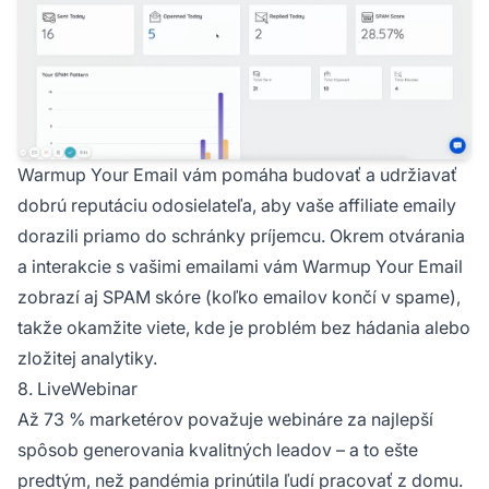
Warmup Your Email vám pomáha budovať a udržiavať
dobrú reputáciu odosielateľa, aby vaše affiliate emaily
dorazili priamo do schránky príjemcu. Okrem otvárania
a interakcie s vašimi emailami vám Warmup Your Email
zobrazí aj SPAM skóre (koľko emailov končí v spame),
takže okamžite viete, kde je problém bez hádania alebo
zložitej analytiky.
8. LiveWebinar
Až 73 % marketérov považuje webináre za najlepší
spôsob generovania kvalitných leadov – a to ešte
predtým, než pandémia prinútila ľudí pracovať z domu.