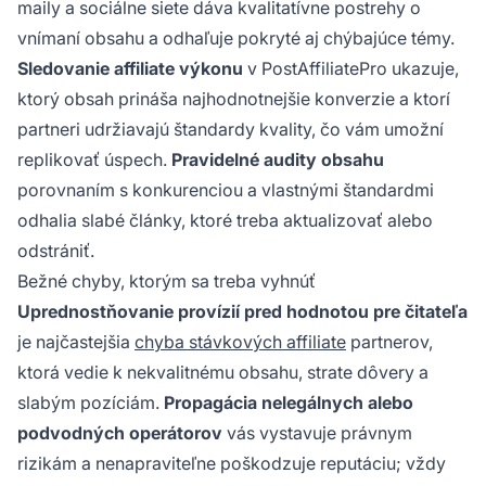
maily a sociálne siete dáva kvalitatívne postrehy o
vnímaní obsahu a odhaľuje pokryté aj chýbajúce témy.
Sledovanie affiliate výkonu
v PostAffiliatePro ukazuje,
ktorý obsah prináša najhodnotnejšie konverzie a ktorí
partneri udržiavajú štandardy kvality, čo vám umožní
replikovať úspech.
Pravidelné audity obsahu
porovnaním s konkurenciou a vlastnými štandardmi
odhalia slabé články, ktoré treba aktualizovať alebo
odstrániť.
Bežné chyby, ktorým sa treba vyhnúť
Uprednostňovanie provízií pred hodnotou pre čitateľa
je najčastejšia
chyba stávkových affiliate
partnerov,
ktorá vedie k nekvalitnému obsahu, strate dôvery a
slabým pozíciám.
Propagácia nelegálnych alebo
podvodných operátorov
vás vystavuje právnym
rizikám a nenapraviteľne poškodzuje reputáciu; vždy