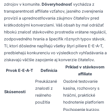
zdrojov v komunite.
Dôveryhodnosť
vychádza z
transparentnosti affiliate vzťahov, jasného zverejnenia
provízií a uprednostňovania záujmov čitateľov pred
krátkodobými konverziami. Váš obsah by mal odrážať
hlbokú znalosť stávkového prostredia vrátane regulácií,
zodpovedného hrania a špecifík rôznych typov stávok.
Tí, ktorí dôsledne napĺňajú všetky štyri piliere E-E-A-T,
predbiehajú konkurenciu vo výsledkoch vyhľadávania a
získavajú väčšie zapojenie aj konverzie čitateľov.
Príklad v stávkovom
Prvok E-E-A-T
Definícia
affiliate
Preukázané
Osobné testovanie
znalosti z
kasína, rozhovory s
Skúsenosti
reálneho
hráčmi, praktické
použitia
hodnotenie platforiem
Pochopenie kurzov,