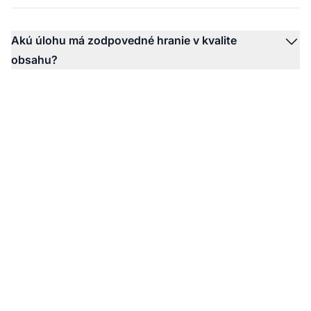
Akú úlohu má zodpovedné hranie v kvalite
obsahu?
Spravujte kvalitu
svojho affiliate obsahu