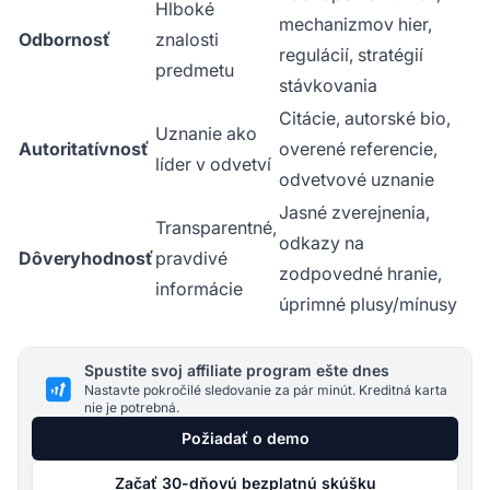
Hlboké
mechanizmov hier,
Odbornosť
znalosti
regulácií, stratégií
predmetu
stávkovania
Citácie, autorské bio,
Uznanie ako
Autoritatívnosť
overené referencie,
líder v odvetví
odvetvové uznanie
Jasné zverejnenia,
Transparentné,
odkazy na
Dôveryhodnosť
pravdivé
zodpovedné hranie,
informácie
úprimné plusy/mínusy
Spustite svoj affiliate program ešte dnes
Nastavte pokročilé sledovanie za pár minút. Kreditná karta
nie je potrebná.
Požiadať o demo
Začať 30-dňovú bezplatnú skúšku