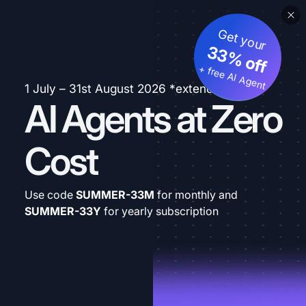
Get your
33% off
+ free AI Agent
1 July – 31st August 2026 *extended
AI Agents at Zero
Cost
Use code
SUMMER-33M
for monthly and
SUMMER-33Y
for yearly subscription