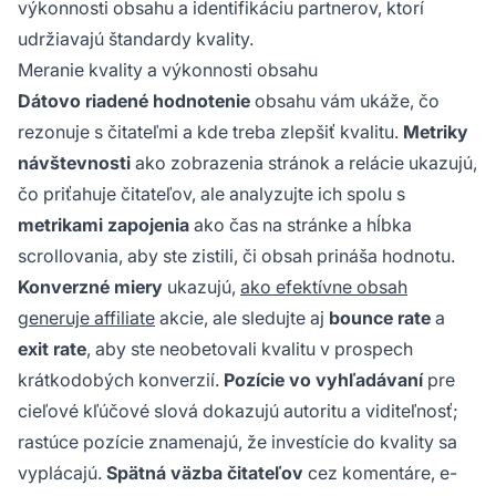
výkonnosti obsahu a identifikáciu partnerov, ktorí
udržiavajú štandardy kvality.
Meranie kvality a výkonnosti obsahu
Dátovo riadené hodnotenie
obsahu vám ukáže, čo
rezonuje s čitateľmi a kde treba zlepšiť kvalitu.
Metriky
návštevnosti
ako zobrazenia stránok a relácie ukazujú,
čo priťahuje čitateľov, ale analyzujte ich spolu s
metrikami zapojenia
ako čas na stránke a hĺbka
scrollovania, aby ste zistili, či obsah prináša hodnotu.
Konverzné miery
ukazujú,
ako efektívne obsah
generuje affiliate
akcie, ale sledujte aj
bounce rate
a
exit rate
, aby ste neobetovali kvalitu v prospech
krátkodobých konverzií.
Pozície vo vyhľadávaní
pre
cieľové kľúčové slová dokazujú autoritu a viditeľnosť;
rastúce pozície znamenajú, že investície do kvality sa
vyplácajú.
Spätná väzba čitateľov
cez komentáre, e-