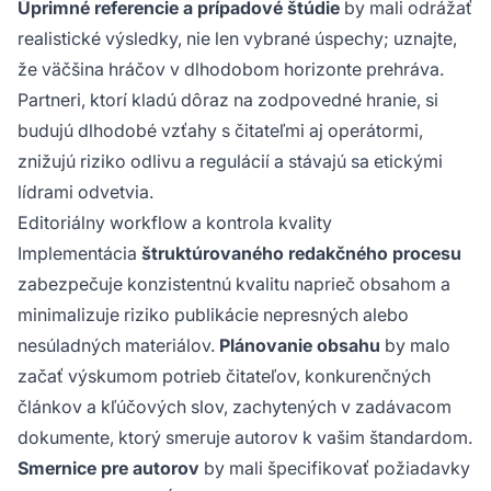
Úprimné referencie a prípadové štúdie
by mali odrážať
realistické výsledky, nie len vybrané úspechy; uznajte,
že väčšina hráčov v dlhodobom horizonte prehráva.
Partneri, ktorí kladú dôraz na zodpovedné hranie, si
budujú dlhodobé vzťahy s čitateľmi aj operátormi,
znižujú riziko odlivu a regulácií a stávajú sa etickými
lídrami odvetvia.
Editoriálny workflow a kontrola kvality
Implementácia
štruktúrovaného redakčného procesu
zabezpečuje konzistentnú kvalitu naprieč obsahom a
minimalizuje riziko publikácie nepresných alebo
nesúladných materiálov.
Plánovanie obsahu
by malo
začať výskumom potrieb čitateľov, konkurenčných
článkov a kľúčových slov, zachytených v zadávacom
dokumente, ktorý smeruje autorov k vašim štandardom.
Smernice pre autorov
by mali špecifikovať požiadavky