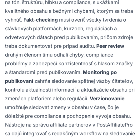
na tón, štruktúru, hĺbku a compliance, s ukážkami
kvalitného obsahu a bežnými chybami, ktorým sa treba
vyhnúť.
Fakt-checking
musí overiť všetky tvrdenia o
stávkových platformách, kurzoch, reguláciách a
odvetvových dátach pred publikovaním, pričom zdroje
treba dokumentovať pre prípad auditu.
Peer review
druhým členom tímu odhalí chyby, compliance
problémy a zabezpečí konzistentnosť s hlasom značky
a štandardmi pred publikovaním.
Monitoring po
publikovaní
zahŕňa sledovanie spätnej väzby čitateľov,
kontrolu aktuálnosti informácií a aktualizácie obsahu pri
zmenách platforiem alebo regulácií.
Verzionovanie
umožňuje sledovať zmeny v obsahu v čase, čo je
dôležité pre compliance a pochopenie vývoja obsahu.
Nástroje na správu affiliate partnerov v PostAffiliatePro
sa dajú integrovať s redakčným workflow na sledovanie