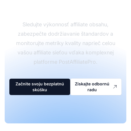
s PostAffiliatePro
Sledujte výkonnosť affiliate obsahu,
zabezpečte dodržiavanie štandardov a
monitorujte metriky kvality naprieč celou
vašou affiliate sieťou vďaka komplexnej
platforme PostAffiliatePro.
Začnite svoju bezplatnú
Získajte odbornú
skúšku
radu