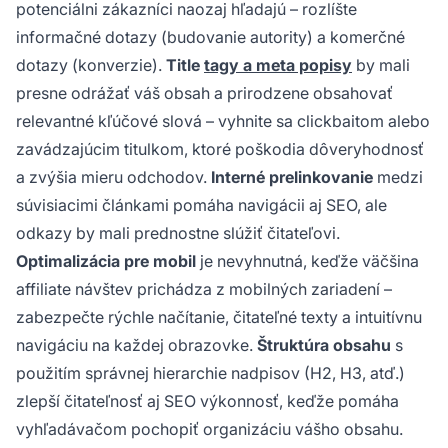
potenciálni zákazníci naozaj hľadajú – rozlíšte
informačné dotazy (budovanie autority) a komerčné
dotazy (konverzie).
Title
tagy a meta popisy
by mali
presne odrážať váš obsah a prirodzene obsahovať
relevantné kľúčové slová – vyhnite sa clickbaitom alebo
zavádzajúcim titulkom, ktoré poškodia dôveryhodnosť
a zvýšia mieru odchodov.
Interné prelinkovanie
medzi
súvisiacimi článkami pomáha navigácii aj SEO, ale
odkazy by mali prednostne slúžiť čitateľovi.
Optimalizácia pre mobil
je nevyhnutná, keďže väčšina
affiliate návštev prichádza z mobilných zariadení –
zabezpečte rýchle načítanie, čitateľné texty a intuitívnu
navigáciu na každej obrazovke.
Štruktúra obsahu
s
použitím správnej hierarchie nadpisov (H2, H3, atď.)
zlepší čitateľnosť aj SEO výkonnosť, keďže pomáha
vyhľadávačom pochopiť organizáciu vášho obsahu.