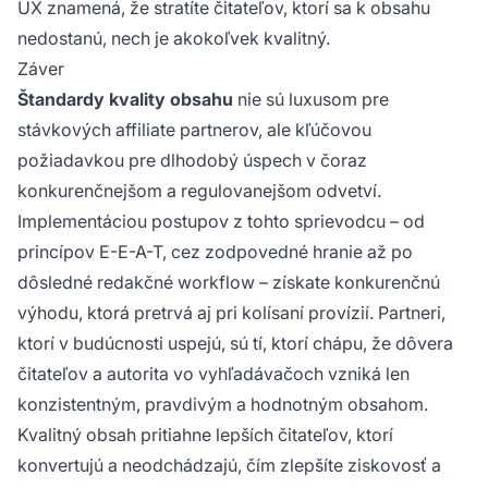
UX znamená, že stratíte čitateľov, ktorí sa k obsahu
nedostanú, nech je akokoľvek kvalitný.
Záver
Štandardy kvality obsahu
nie sú luxusom pre
stávkových affiliate partnerov, ale kľúčovou
požiadavkou pre dlhodobý úspech v čoraz
konkurenčnejšom a regulovanejšom odvetví.
Implementáciou postupov z tohto sprievodcu – od
princípov E-E-A-T, cez zodpovedné hranie až po
dôsledné redakčné workflow – získate konkurenčnú
výhodu, ktorá pretrvá aj pri kolísaní provízií. Partneri,
ktorí v budúcnosti uspejú, sú tí, ktorí chápu, že dôvera
čitateľov a autorita vo vyhľadávačoch vzniká len
konzistentným, pravdivým a hodnotným obsahom.
Kvalitný obsah pritiahne lepších čitateľov, ktorí
konvertujú a neodchádzajú, čím zlepšíte ziskovosť a