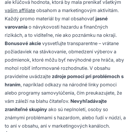
ale kľúčová hodnota, ktorá by mala prenikať všetkým
vašim affiliate
obsahom a marketingovým aktivitám.
Každý promo materiál by mal obsahovať
jasné
varovania
o návykovosti hazardu a finančných
rizikách, a to viditeľne, nie ako poznámku na okraji.
Bonusové akcie
vysvetľujte transparentne – vrátane
požiadaviek na stávkovanie, obmedzení výberov a
podmienok, ktoré môžu byť nevýhodné pre hráča, aby
mohol robiť informované rozhodnutie. V obsahu
pravidelne uvádzajte
zdroje pomoci pri problémoch s
hraním
, napríklad odkazy na národné linky pomoci
alebo programy samovylúčenia, čím preukazujete, že
vám záleží na blahu čitateľov.
Nevyhľadávajte
zraniteľné skupiny
ako sú neplnoletí, osoby so
známymi problémami s hazardom, alebo ľudí v núdzi, a
to ani v obsahu, ani v marketingových kanáloch.