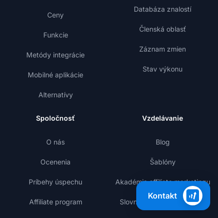
Databáza znalostí
Ceny
Členská oblasť
Funkcie
Záznam zmien
Metódy integrácie
Stav výkonu
Mobilné aplikácie
Alternatívy
Spoločnosť
Vzdelávanie
O nás
Blog
Ocenenia
Šablóny
Príbehy úspechu
Akadémia affiliate marketingu
Kontakt
Affiliate program
Slovník affiliate marketingu