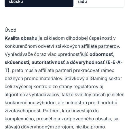
skúšku
radu
Úvod
Kvalita obsahu
je základom dlhodobej úspešnosti v
konkurenčnom odvetví stávkových
affiliate partnerov
.
Vyhľadávače čoraz viac uprednostňujú
odbornosť,
skúsenosti, autoritatívnosť a dôveryhodnosť (E-E-A-
T)
, preto musia affiliate partneri prekračovať rámec
bežných promo materiálov. Stávkový a iGaming sektor
čelí zvýšenej kontrole zo strany regulátorov aj
algoritmov vyhľadávačov, takže kvalitný obsah je nielen
konkurenčnou výhodou, ale nutnosťou pre dlhodobú
životaschopnosť. Partneri, ktorí investujú do
komplexného, presného a zodpovedného obsahu, sa
stávajú dôveryhodným zdrojom, nie iba promo