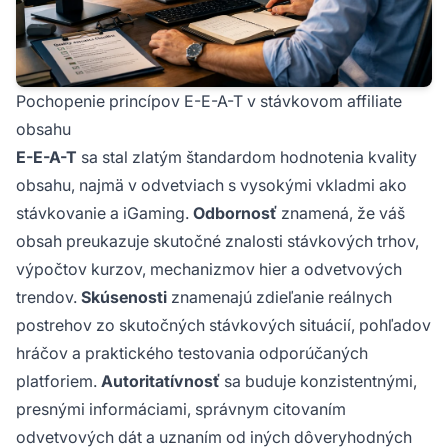
Pochopenie princípov E-E-A-T v stávkovom affiliate
obsahu
E-E-A-T
sa stal zlatým štandardom hodnotenia kvality
obsahu, najmä v odvetviach s vysokými vkladmi ako
stávkovanie a iGaming.
Odbornosť
znamená, že váš
obsah preukazuje skutočné znalosti stávkových trhov,
výpočtov kurzov, mechanizmov hier a odvetvových
trendov.
Skúsenosti
znamenajú zdieľanie reálnych
postrehov zo skutočných stávkových situácií, pohľadov
hráčov a praktického testovania odporúčaných
platforiem.
Autoritatívnosť
sa buduje konzistentnými,
presnými informáciami, správnym citovaním
odvetvových dát a uznaním od iných dôveryhodných