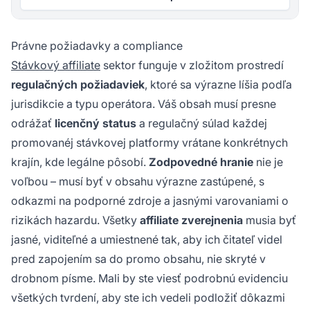
Právne požiadavky a compliance
Stávkový affiliate
sektor funguje v zložitom prostredí
regulačných požiadaviek
, ktoré sa výrazne líšia podľa
jurisdikcie a typu operátora. Váš obsah musí presne
odrážať
licenčný status
a regulačný súlad každej
promovanéj stávkovej platformy vrátane konkrétnych
krajín, kde legálne pôsobí.
Zodpovedné hranie
nie je
voľbou – musí byť v obsahu výrazne zastúpené, s
odkazmi na podporné zdroje a jasnými varovaniami o
rizikách hazardu. Všetky
affiliate zverejnenia
musia byť
jasné, viditeľné a umiestnené tak, aby ich čitateľ videl
pred zapojením sa do promo obsahu, nie skryté v
drobnom písme. Mali by ste viesť podrobnú evidenciu
všetkých tvrdení, aby ste ich vedeli podložiť dôkazmi