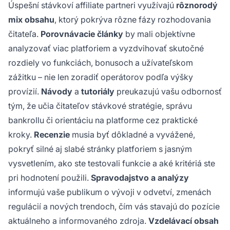
Úspešní stávkoví affiliate partneri využívajú
rôznorodý
mix obsahu
, ktorý pokrýva rôzne fázy rozhodovania
čitateľa.
Porovnávacie články
by mali objektívne
analyzovať viac platforiem a vyzdvihovať skutočné
rozdiely vo funkciách, bonusoch a užívateľskom
zážitku – nie len zoradiť operátorov podľa výšky
provízií.
Návody
a
tutoriály
preukazujú vašu odbornosť
tým, že učia čitateľov stávkové stratégie, správu
bankrollu či orientáciu na platforme cez praktické
kroky.
Recenzie
musia byť dôkladné a vyvážené,
pokryť silné aj slabé stránky platforiem s jasným
vysvetlením, ako ste testovali funkcie a aké kritériá ste
pri hodnotení použili.
Spravodajstvo a analýzy
informujú vaše publikum o vývoji v odvetví, zmenách
regulácií a nových trendoch, čím vás stavajú do pozície
aktuálneho a informovaného zdroja.
Vzdelávací obsah