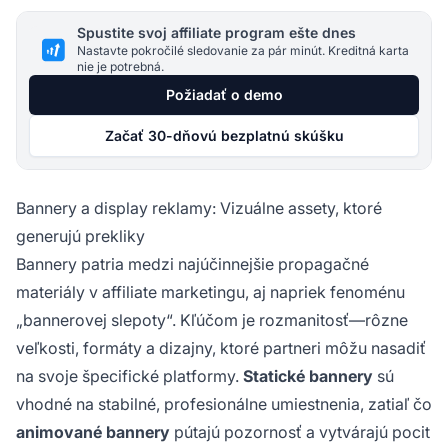
Spustite svoj affiliate program ešte dnes
Nastavte pokročilé sledovanie za pár minút. Kreditná karta
nie je potrebná.
Požiadať o demo
Začať 30-dňovú bezplatnú skúšku
Bannery a display reklamy: Vizuálne assety, ktoré
generujú prekliky
Bannery patria medzi najúčinnejšie propagačné
materiály v affiliate marketingu, aj napriek fenoménu
„bannerovej slepoty“. Kľúčom je rozmanitosť—rôzne
veľkosti, formáty a dizajny, ktoré partneri môžu nasadiť
na svoje špecifické platformy.
Statické bannery
sú
vhodné na stabilné, profesionálne umiestnenia, zatiaľ čo
animované bannery
pútajú pozornosť a vytvárajú pocit