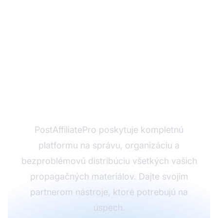
Ste pripravení posilniť
svojich partnerov?
PostAffiliatePro poskytuje kompletnú
platformu na správu, organizáciu a
bezproblémovú distribúciu všetkých vašich
propagačných materiálov. Dajte svojim
partnerom nástroje, ktoré potrebujú na
úspech.