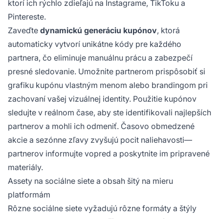
ktorí ich rýchlo zdieľajú na Instagrame, TikToku a
Pintereste.
Zaveďte
dynamickú generáciu kupónov
, ktorá
automaticky vytvorí unikátne kódy pre každého
partnera, čo eliminuje manuálnu prácu a zabezpečí
presné sledovanie. Umožnite partnerom prispôsobiť si
grafiku kupónu vlastným menom alebo brandingom pri
zachovaní vašej vizuálnej identity. Použitie kupónov
sledujte v reálnom čase, aby ste identifikovali najlepších
partnerov a mohli ich odmeniť. Časovo obmedzené
akcie a sezónne zľavy zvyšujú pocit naliehavosti—
partnerov informujte vopred a poskytnite im pripravené
materiály.
Assety na sociálne siete a obsah šitý na mieru
platformám
Rôzne sociálne siete vyžadujú rôzne formáty a štýly