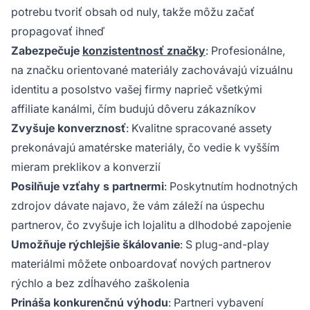
potrebu tvoriť obsah od nuly, takže môžu začať
propagovať ihneď
Zabezpečuje
konzistentnosť značky
: Profesionálne,
na značku orientované materiály zachovávajú vizuálnu
identitu a posolstvo vašej firmy naprieč všetkými
affiliate kanálmi, čím budujú dôveru zákazníkov
Zvyšuje konverznosť
: Kvalitne spracované assety
prekonávajú amatérske materiály, čo vedie k vyšším
mieram preklikov a konverzií
Posilňuje vzťahy s partnermi
: Poskytnutím hodnotných
zdrojov dávate najavo, že vám záleží na úspechu
partnerov, čo zvyšuje ich lojalitu a dlhodobé zapojenie
Umožňuje rýchlejšie škálovanie
: S plug-and-play
materiálmi môžete onboardovať nových partnerov
rýchlo a bez zdĺhavého zaškolenia
Prináša konkurenčnú výhodu
: Partneri vybavení