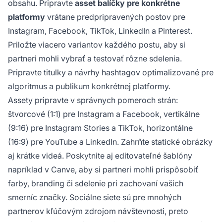
obsahu. Pripravte
asset balíčky pre konkrétne
platformy
vrátane predpripravených postov pre
Instagram, Facebook, TikTok, LinkedIn a Pinterest.
Priložte viacero variantov každého postu, aby si
partneri mohli vybrať a testovať rôzne sdelenia.
Pripravte titulky a návrhy hashtagov optimalizované pre
algoritmus a publikum konkrétnej platformy.
Assety pripravte v správnych pomeroch strán:
štvorcové (1:1) pre Instagram a Facebook, vertikálne
(9:16) pre Instagram Stories a TikTok, horizontálne
(16:9) pre YouTube a LinkedIn. Zahrňte statické obrázky
aj krátke videá. Poskytnite aj editovateľné šablóny
napríklad v Canve, aby si partneri mohli prispôsobiť
farby, branding či sdelenie pri zachovaní vašich
smerníc značky. Sociálne siete sú pre mnohých
partnerov kľúčovým zdrojom návštevnosti, preto