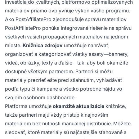
investícia do kvalitných, platformovo optimalizovaných
materiálov priamo ovplyvňuje výkon vášho programu.
Ako PostAffiliatePro zjednodušuje správu materiálov
PostAffiliatePro ponúka integrované riešenie na správu
všetkých vašich propagačných materiálov na jednom
mieste.
Knižnica zdrojov
umožňuje nahrávať,
organizovať a kategorizovať všetky assety—bannery,
videá, obrázky, texty a ďalšie—tak, aby boli okamžite
dostupné všetkým partnerom. Partneri si môžu
materiály prezrieť ešte pred stiahnutím, vyhľadávať
podľa typu či kampane a všetko potrebné nájdu vo
svojom osobnom dashboarde.
Platforma umožňuje
okamžité aktualizácie
knižnice,
takže partneri majú vždy prístup k najnovším
materiálom bez nutnosti manuálnej distribúcie. Môžete
sledovať, ktoré materiály sú najčastejšie sťahované a