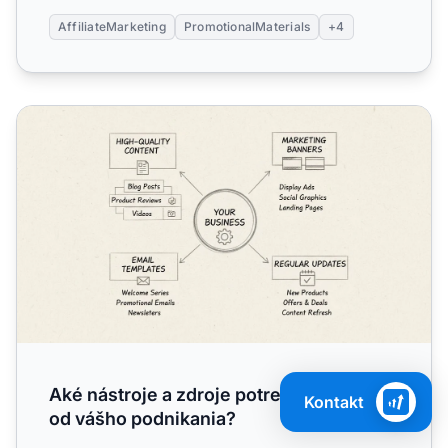
AffiliateMarketing
PromotionalMaterials
+4
Aké nástroje a zdroje potrebujú afiliáti od vášho podnikan
Aké nástroje a zdroje potrebujú afiliáti
Kontakt
od vášho podnikania?