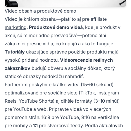
Video obsah a produktové demo
Video je kráľom obsahu—platí to aj pre
affiliate
marketing
.
Produktové demo videá
, kde je produkt v
akcii, sú mimoriadne presvedčivé—potenciálni
zákazníci presne vidia, čo kupujú a ako to funguje.
Tutoriály
ukazujúce správne použitie produktu majú
vysokú pridanú hodnotu.
Videorecenzie reálnych
zákazníkov
budujú dôveru a sociálny dôkaz, ktorý
statické obrázky nedokážu nahradiť.
Partnerom poskytnite krátke videá (15–60 sekúnd)
optimalizované pre sociálne siete (TikTok, Instagram
Reels, YouTube Shorts) aj dlhšie formáty (3–10 minút)
pre YouTube a web. Pripravte videá vo viacerých
pomeroch strán: 16:9 pre YouTube, 9:16 na vertikálne
pre mobily a 1:1 pre štvorcové feedy. Podľa aktuálnych