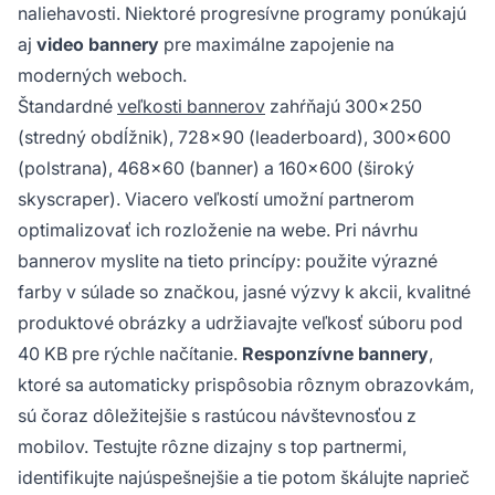
naliehavosti. Niektoré progresívne programy ponúkajú
aj
video bannery
pre maximálne zapojenie na
moderných weboch.
Štandardné
veľkosti bannerov
zahŕňajú 300x250
(stredný obdĺžnik), 728x90 (leaderboard), 300x600
(polstrana), 468x60 (banner) a 160x600 (široký
skyscraper). Viacero veľkostí umožní partnerom
optimalizovať ich rozloženie na webe. Pri návrhu
bannerov myslite na tieto princípy: použite výrazné
farby v súlade so značkou, jasné výzvy k akcii, kvalitné
produktové obrázky a udržiavajte veľkosť súboru pod
40 KB pre rýchle načítanie.
Responzívne bannery
,
ktoré sa automaticky prispôsobia rôznym obrazovkám,
sú čoraz dôležitejšie s rastúcou návštevnosťou z
mobilov. Testujte rôzne dizajny s top partnermi,
identifikujte najúspešnejšie a tie potom škálujte naprieč