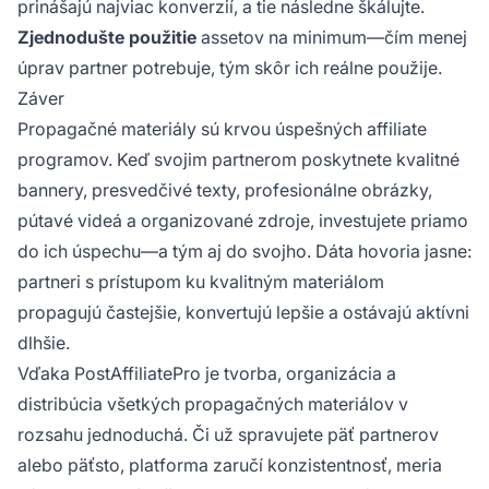
prinášajú najviac konverzií, a tie následne škálujte.
Zjednodušte použitie
assetov na minimum—čím menej
úprav partner potrebuje, tým skôr ich reálne použije.
Záver
Propagačné materiály sú krvou úspešných affiliate
programov. Keď svojim partnerom poskytnete kvalitné
bannery, presvedčivé texty, profesionálne obrázky,
pútavé videá a organizované zdroje, investujete priamo
do ich úspechu—a tým aj do svojho. Dáta hovoria jasne:
partneri s prístupom ku kvalitným materiálom
propagujú častejšie, konvertujú lepšie a ostávajú aktívni
dlhšie.
Vďaka PostAffiliatePro je tvorba, organizácia a
distribúcia všetkých propagačných materiálov v
rozsahu jednoduchá. Či už spravujete päť partnerov
alebo päťsto, platforma zaručí konzistentnosť, meria