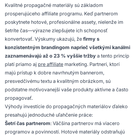
Kvalitné propagačné materiály sú základom
prosperujúceho affiliate programu. Keď partnerom
poskytnete hotové, profesionálne assety, nielenže im
šetríte čas—výrazne zlepšujete ich schopnosť
konvertovať. Výskumy ukazujú, že
firmy s
konzistentným brandingom naprieč všetkými kanálmi
zaznamenávajú až o 23 % vyššie tržby
a tento princíp
platí priamo aj
pre affiliate
marketing. Partneri, ktorí
majú prístup k dobre navrhnutým bannerom,
presvedčivému textu a kvalitným obrázkom, sú
podstatne motivovanejší vaše produkty aktívne a často
propagovať.
Výhody investície do propagačných materiálov ďaleko
presahujú jednoduché uľahčenie práce:
Šetrí čas partnerom
: Väčšina partnerov má viacero
programov a povinností. Hotové materiály odstraňujú