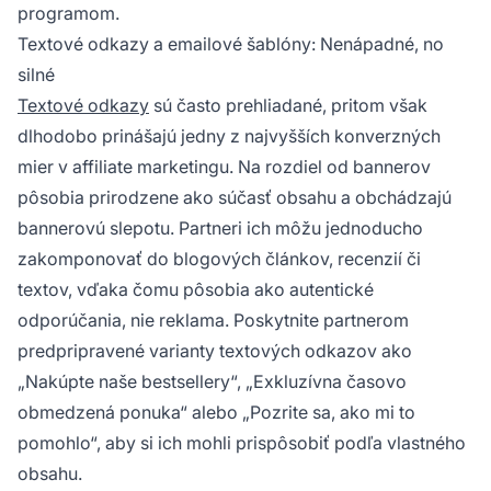
programom.
Textové odkazy a emailové šablóny: Nenápadné, no
silné
Textové odkazy
sú často prehliadané, pritom však
dlhodobo prinášajú jedny z najvyšších konverzných
mier v affiliate marketingu. Na rozdiel od bannerov
pôsobia prirodzene ako súčasť obsahu a obchádzajú
bannerovú slepotu. Partneri ich môžu jednoducho
zakomponovať do blogových článkov, recenzií či
textov, vďaka čomu pôsobia ako autentické
odporúčania, nie reklama. Poskytnite partnerom
predpripravené varianty textových odkazov ako
„Nakúpte naše bestsellery“, „Exkluzívna časovo
obmedzená ponuka“ alebo „Pozrite sa, ako mi to
pomohlo“, aby si ich mohli prispôsobiť podľa vlastného
obsahu.