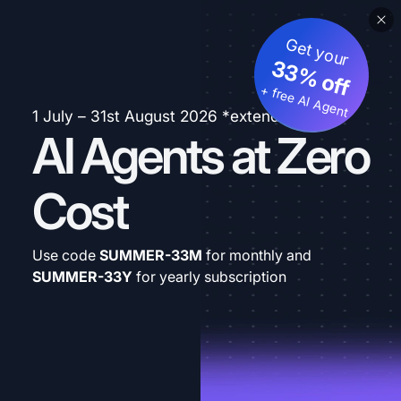
Get your
33% off
+ free AI Agent
1 July – 31st August 2026 *extended
AI Agents at Zero
Cost
Use code
SUMMER-33M
for monthly and
SUMMER-33Y
for yearly subscription