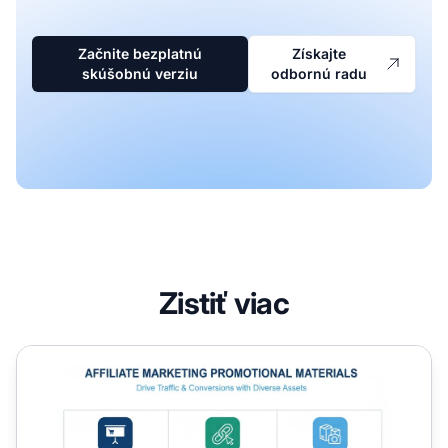
Začnite bezplatnú
Získajte
skúšobnú verziu
odbornú radu
Zistiť viac
Aké propagačné materiály sa používajú v affiliate market