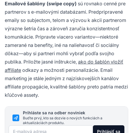
Emailové šablóny (swipe copy)
sú rovnako cenné pre
partnerov s e-mailovými databázami. Predpripravené
emaily so subjectom, telom a výzvou k akcii partnerom
výrazne šetria čas a zároveň zaručia konzistentnosť
komunikácie. Pripravte viacero variantov—niektoré
zamerané na benefity, iné na naliehavosť či sociálny
dôkaz—aby si partneri mohli vybrať podľa svojho
publika. Priložte jasné inštrukcie,
ako do šablón vložiť
affiliate
odkazy a možnosti personalizácie. Email
marketing je stále jedným z najziskovejších kanálov
affiliate propagácie, kvalitné šablóny preto patria medzi
kľúčové assety.
Prihláste sa na odber noviniek
Buďte prvý, kto sa dozvie o nových funkciách a
aktualizáciách produktu.
E-mailová adresa
Prihlásiť sa