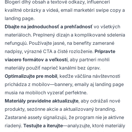
Blogeri dlhý obsah a textové odkazy, influenceri
kvalitné obrázky a videá, email marketéri swipe copy a
landing page.
Dbajte na jednoduchosť a prehľadnosť
vo všetkých
materiáloch. Preplnený dizajn a komplikované sdelenia
nefungujú. Používajte jasné, na benefity zamerané
nadpisy, výrazné CTA a čisté rozloženie.
Pripravte
viacero formátov a veľkostí
, aby partneri mohli
materiály použiť naprieč kanálmi bez úprav.
Optimalizujte pre mobil
, keďže väčšina návštevnosti
prichádza z mobilov—bannery, emaily aj landing page
musia na mobiloch vyzerať perfektne.
Materiály pravidelne aktualizujte
, aby odrážali nové
produkty, sezónne akcie a aktualizovaný branding.
Zastarané assety signalizujú, že program nie je aktívne
riadený.
Testujte a iterujte
—analyzujte, ktoré materiály