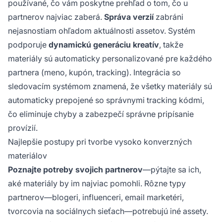
používané, čo vám poskytne prehľad o tom, čo u
partnerov najviac zaberá.
Správa verzií
zabráni
nejasnostiam ohľadom aktuálnosti assetov. Systém
podporuje
dynamickú generáciu kreatív
, takže
materiály sú automaticky personalizované pre každého
partnera (meno, kupón, tracking). Integrácia so
sledovacím systémom znamená, že všetky materiály sú
automaticky prepojené so správnymi tracking kódmi,
čo eliminuje chyby a zabezpečí správne pripísanie
provízií.
Najlepšie postupy pri tvorbe vysoko konverzných
materiálov
Poznajte potreby svojich partnerov
—pýtajte sa ich,
aké materiály by im najviac pomohli. Rôzne typy
partnerov—blogeri, influenceri, email marketéri,
tvorcovia na sociálnych sieťach—potrebujú iné assety.