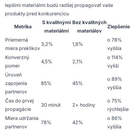
lepšími materiálmi budú radšej propagovať vaše
produkty pred konkurenciou
S kvalitnými
Bez kvalitných
Metrika
Zlepšenie
materiálmi
materiálov
Priemerná
o 78%
3,2%
1,8%
miera preklikov
vyššia
Konverzný
o 114%
4,5%
2,1%
pomer
vyšší
Úroveň
o 89%
zapojenia
85%
45%
vyššia
partnerov
Čas do prvej
o 75%
30 minút
2+ hodiny
propagácie
rýchlejšie
Miera udržania
o 86%
78%
42%
partnerov
vyššia