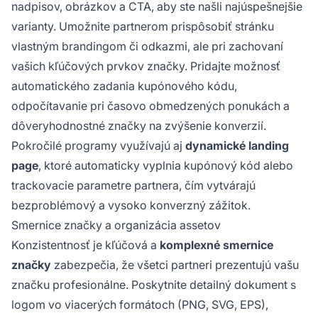
nadpisov, obrázkov a CTA, aby ste našli najúspešnejšie
varianty. Umožnite partnerom prispôsobiť stránku
vlastným brandingom či odkazmi, ale pri zachovaní
vašich kľúčových prvkov značky. Pridajte možnosť
automatického zadania kupónového kódu,
odpočítavanie pri časovo obmedzených ponukách a
dôveryhodnostné značky na zvýšenie konverzií.
Pokročilé programy využívajú aj
dynamické landing
page
, ktoré automaticky vyplnia kupónový kód alebo
trackovacie parametre partnera, čím vytvárajú
bezproblémový a vysoko konverzný zážitok.
Smernice značky a organizácia assetov
Konzistentnosť je kľúčová a
komplexné smernice
značky
zabezpečia, že všetci partneri prezentujú vašu
značku profesionálne. Poskytnite detailný dokument s
logom vo viacerých formátoch (PNG, SVG, EPS),