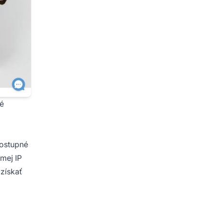
hé
dostupné
ámej IP
 získať