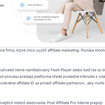
pre firmy, ktoré chcú využiť affiliate marketing. Ponúka mno
žívateľ nemá nainštalovaný Flash Player alebo keď nie sú 
vaní procesu predaja platforma hľadá posledné kliknutia z zn
 konkrétne
affiliate ID
sa priradí
affiliate partnerovi
, aby mohli
livejších metód sledovania.
Post Affiliate
Pro interne prepojí