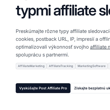
typmi affiliate 
Preskúmajte rôzne typy affiliate sledovac
cookies, postback URL, IP, impresií a offli
optimalizovali výkonnosť svojho
affiliate
spoluprácu s partnermi.
AffiliateMarketing
AffiliateTracking
MarketingSoftware
Vyskúšajte Post Affiliate Pro
Získajte bezplatnú u