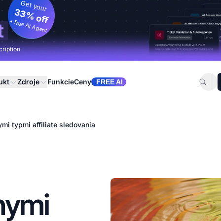
Get your
33% off
+ free AI Agent
t
cription
ukt
Zdroje
Funkcie
Ceny
FREE AI
mi typmi affiliate sledovania
nymi