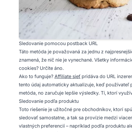
Sledovanie pomocou postback URL
Táto metóda je považovaná za jednu z najpresnejš
znamená, že nič nie je vynechané. Všetky informáci
cookies? Určite áno.
Ako to funguje?
Affiliate sieť
pridáva do URL inzeren
tento údaj automaticky aktualizuje, keď používateľ 
metóda, no zaručuje lepšie výsledky. Tí, ktorí využ
Sledovanie podľa produktu
Toto riešenie je užitočné pre obchodníkov, ktorí sp
sledovať samostatne, a tak sa provízie medzi viac
vlastných preferencií – napríklad podľa produktu a