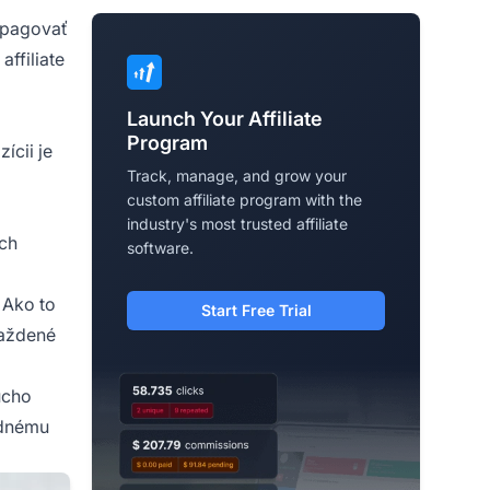
opagovať
ffiliate
Launch Your Affiliate
Program
zícii je
Track, manage, and grow your
custom affiliate program with the
industry's most trusted affiliate
ich
software.
 Ako to
Start Free Trial
maždené
ucho
ednému