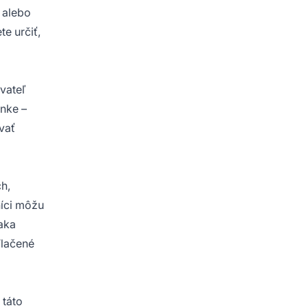
 alebo
e určiť,
vateľ
ánke –
vať
ch,
íci môžu
aka
Tlačené
 táto