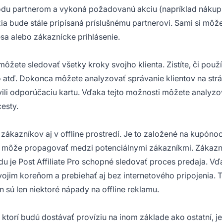
odu partnerom a vykoná požadovanú akciu (napríklad nákup
ia
bude stále pripísaná príslušnému partnerovi. Sami si môžet
sa alebo zákaznícke prihlásenie.
žete sledovať všetky kroky svojho klienta. Zistíte, či použí
eo atď. Dokonca môžete analyzovať správanie klientov na str
tívili odporúčaciu kartu. Vďaka tejto možnosti môžete analyzo
esty.
 zákazníkov aj v offline prostredí. Je to založené na kupóno
ý môže propagovať medzi potenciálnymi zákazníkmi. Zákazn
du je Post
Affiliate
Pro schopné sledovať proces predaja. Vď
vojim koreňom a prebiehať aj bez internetového pripojenia. 
 sú len niektoré nápady na offline reklamu.
 ktorí budú dostávať províziu na inom základe ako ostatní, je