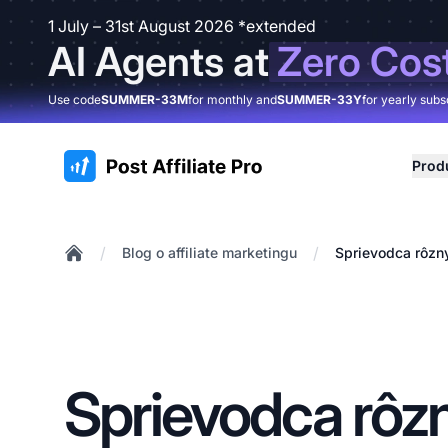
1 July – 31st August 2026 *extended
AI Agents at
Zero Cos
Use code
SUMMER-33M
for monthly and
SUMMER-33Y
for yearly subs
:site.title
Prod
/
/
Blog o affiliate marketingu
Sprievodca rôzny
Home
Sprievodca rôz