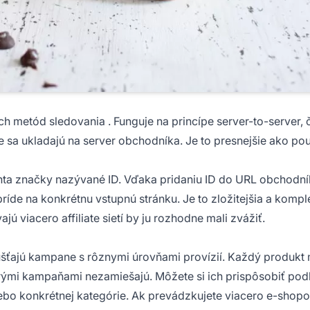
ích
metód sledovania
. Funguje na princípe server-to-server, 
e sa ukladajú na server obchodníka. Je to presnejšie ako po
ta značky nazývané ID. Vďaka pridaniu ID do URL obchodní
príde na konkrétnu vstupnú stránku. Je to zložitejšia a kompl
ívajú viacero
affiliate sietí
by ju rozhodne mali zvážiť.
úšťajú
kampane
s rôznymi úrovňami provízií. Každý produkt
erými kampaňami nezamiešajú. Môžete si ich prispôsobiť pod
lebo konkrétnej kategórie. Ak prevádzkujete viacero e-shopo