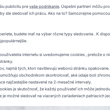
šiu publicitu pre
vaše podnikanie
. Úspešní partneri môžu pr
 by ste sledovať ich prácu. Ako na to? Samozrejme pomocou a
vyberiete, budete mať na výber
rôzne typy sledovania
. K dispo
ajpopulárnejšie.
 používatelia internetu si uvedomujeme
cookies
, pretože o n
tránky.
v, najmä tých, ktorí navštevujú webovú stránku opakovane.
s umožňujú obchodníkom skontrolovať, aké údaje boli zhro
áce najčastejšie nastavené na 2-mesačné intervaly.
okies je skutočnosť, že každý používateľ ich môže jednod
e je možné sledovať na viacerých zariadeniach patriacich j