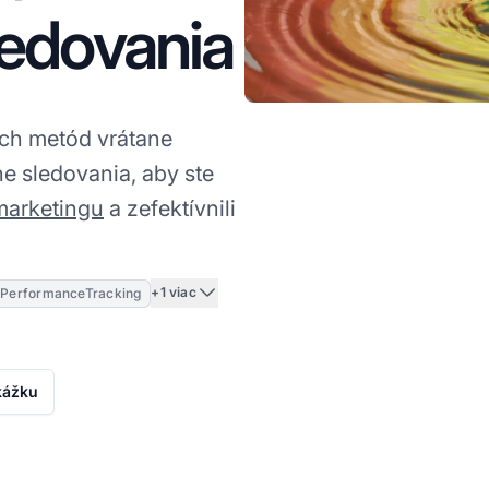
sledovania
ích metód vrátane
ne sledovania, aby ste
 marketingu
a zefektívnili
+1 viac
PerformanceTracking
kážku