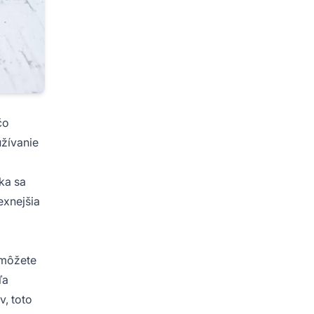
čo
užívanie
ka sa
exnejšia
 môžete
ľa
v, toto