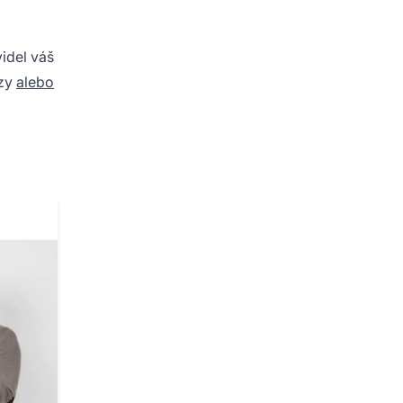
idel váš
azy
alebo