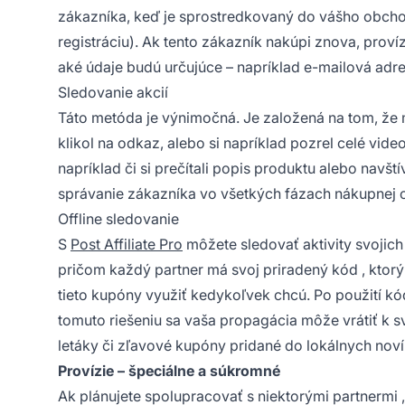
zákazníka, keď je sprostredkovaný do vášho obch
registráciu). Ak tento zákazník nakúpi znova,
províz
aké údaje budú určujúce – napríklad e-mailová adre
Sledovanie akcií
Táto metóda je výnimočná. Je založená na tom, že mô
klikol na odkaz, alebo si napríklad pozrel celé vid
napríklad či si prečítali popis produktu alebo navš
správanie zákazníka vo všetkých fázach nákupnej c
Offline sledovanie
S
Post Affiliate Pro
môžete sledovať aktivity svojich
pričom každý partner má svoj
priradený kód
, ktor
tieto
kupóny
využiť kedykoľvek chcú. Po použití kó
tomuto riešeniu sa vaša propagácia môže vrátiť k s
letáky či zľavové kupóny pridané do lokálnych novín
Provízie – špeciálne a súkromné
Ak plánujete spolupracovať s niektorými
partnermi
,