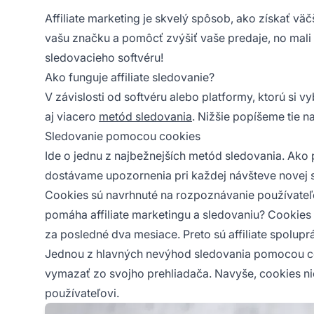
Affiliate marketing je skvelý spôsob, ako získať väč
vašu značku a pomôcť zvýšiť vaše predaje, no mali
sledovacieho softvéru!
Ako funguje affiliate sledovanie?
V závislosti od softvéru alebo platformy, ktorú si 
aj viacero
metód sledovania
. Nižšie popíšeme tie n
Sledovanie pomocou cookies
Ide o jednu z najbežnejších metód sledovania. Ako
dostávame upozornenia pri každej návšteve novej s
Cookies sú navrhnuté na rozpoznávanie používateľo
pomáha affiliate marketingu a sledovaniu? Cookie
za posledné dva mesiace. Preto sú affiliate spolupr
Jednou z hlavných nevýhod sledovania pomocou co
vymazať zo svojho prehliadača. Navyše, cookies ni
používateľovi.