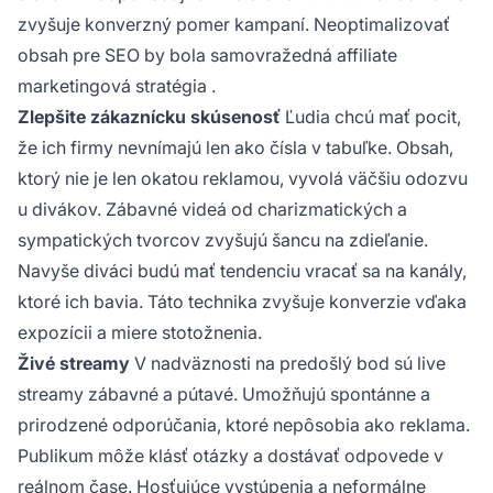
zvyšuje konverzný pomer kampaní. Neoptimalizovať
obsah pre SEO by bola samovražedná
affiliate
marketingová stratégia
.
Zlepšite zákaznícku skúsenosť
Ľudia chcú mať pocit,
že ich firmy nevnímajú len ako čísla v tabuľke. Obsah,
ktorý nie je len okatou reklamou, vyvolá väčšiu odozvu
u divákov. Zábavné videá od charizmatických a
sympatických tvorcov zvyšujú šancu na zdieľanie.
Navyše diváci budú mať tendenciu vracať sa na kanály,
ktoré ich bavia. Táto technika zvyšuje konverzie vďaka
expozícii a miere stotožnenia.
Živé streamy
V nadväznosti na predošlý bod sú live
streamy zábavné a pútavé. Umožňujú spontánne a
prirodzené odporúčania, ktoré nepôsobia ako reklama.
Publikum môže klásť otázky a dostávať odpovede v
reálnom čase. Hosťujúce vystúpenia a neformálne