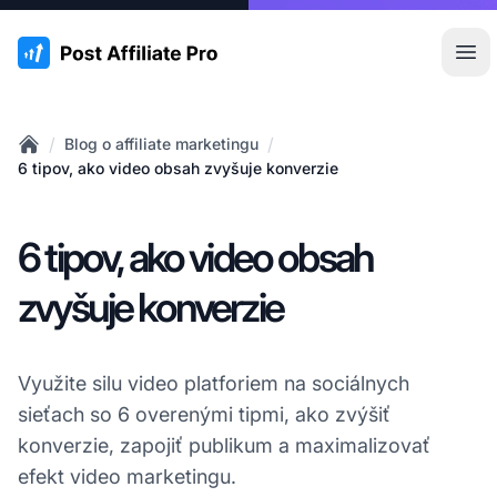
:site.title
Otv
/
/
Blog o affiliate marketingu
Home
6 tipov, ako video obsah zvyšuje konverzie
6 tipov, ako video obsah
zvyšuje konverzie
Využite silu video platforiem na sociálnych
sieťach so 6 overenými tipmi, ako zvýšiť
konverzie, zapojiť publikum a maximalizovať
efekt video marketingu.