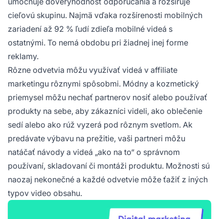
umocňuje dôveryhodnosť odporúčania a rozširuje
cieľovú skupinu. Najmä vďaka rozšírenosti mobilných
zariadení až 92 % ľudí zdieľa mobilné videá s
ostatnými. To nemá obdobu pri žiadnej inej forme
reklamy.
Rôzne odvetvia môžu využívať videá v affiliate
marketingu rôznymi spôsobmi. Módny a kozmetický
priemysel môžu nechať partnerov nosiť alebo používať
produkty na sebe, aby zákazníci videli, ako oblečenie
sedí alebo ako rúž vyzerá pod rôznym svetlom. Ak
predávate výbavu na prežitie, vaši partneri môžu
natáčať návody a videá „ako na to“ o správnom
používaní, skladovaní či montáži produktu. Možnosti sú
naozaj nekonečné a každé odvetvie môže ťažiť z iných
typov video obsahu.