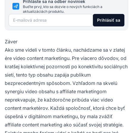
Prihláste sa na odber noviniek
Buďte prvý, kto sa dozvie o nových funkciách a
aktualizáciách produktu.
E-mailová adresa
Prihlásiť sa
Záver
Ako sme videli v tomto článku, nachádzame sa v zlatej
ére video content marketingu. Pre viacero dôvodov, od
kratšej kolektívnej pozornosti po konektivitu sociálnych
sietí, tento typ obsahu zapája publikum
bezprecedentným spôsobom. Vzhľadom na skvelú
synergiu video obsahu s
affiliate marketingom
neprekvapuje, že každoročne pribúda viac video
content marketérov. Každá spoločnosť, ktorá chce byť
úspešná v digitálnom marketingu, by mala zvážiť
affiliate content marketing
ako súčasť svojej stratégie.
Existuje mnoho foriem videí a každá sa hodí pre iné