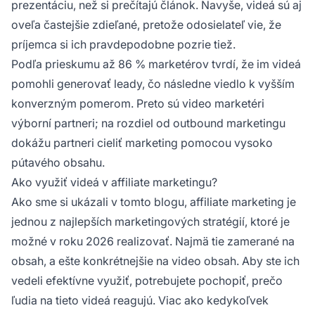
prezentáciu, než si prečítajú článok. Navyše, videá sú aj
oveľa častejšie zdieľané, pretože odosielateľ vie, že
príjemca si ich pravdepodobne pozrie tiež.
Podľa prieskumu až 86 % marketérov tvrdí, že im videá
pomohli generovať leady, čo následne viedlo k vyšším
konverzným pomerom. Preto sú video marketéri
výborní partneri; na rozdiel od outbound marketingu
dokážu partneri cieliť marketing pomocou vysoko
pútavého obsahu.
Ako využiť videá v affiliate marketingu?
Ako sme si ukázali v tomto blogu,
affiliate marketing
je
jednou z najlepších marketingových stratégií, ktoré je
možné v roku 2026 realizovať. Najmä tie zamerané na
obsah, a ešte konkrétnejšie na video obsah. Aby ste ich
vedeli efektívne využiť, potrebujete pochopiť, prečo
ľudia na tieto videá reagujú. Viac ako kedykoľvek