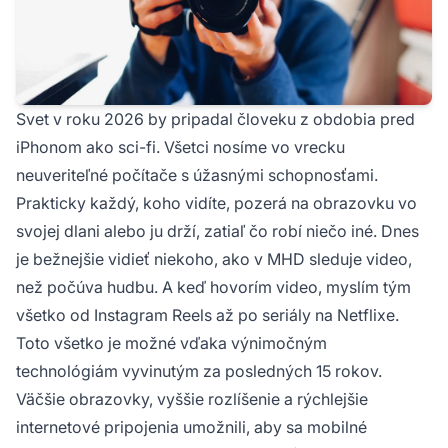
Svet v roku 2026 by pripadal človeku z obdobia pred
iPhonom ako sci-fi. Všetci nosíme vo vrecku
neuveriteľné počítače s úžasnými schopnosťami.
Prakticky každý, koho vidíte, pozerá na obrazovku vo
svojej dlani alebo ju drží, zatiaľ čo robí niečo iné. Dnes
je bežnejšie vidieť niekoho, ako v MHD sleduje video,
než počúva hudbu. A keď hovorím video, myslím tým
všetko od Instagram Reels až po seriály na Netflixe.
Toto všetko je možné vďaka výnimočným
technológiám vyvinutým za posledných 15 rokov.
Väčšie obrazovky, vyššie rozlíšenie a rýchlejšie
internetové pripojenia umožnili, aby sa mobilné