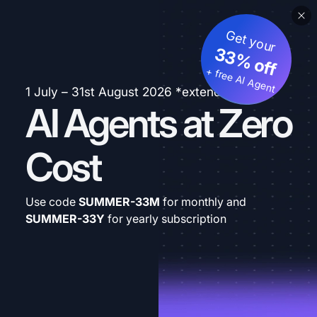
Get your
33% off
+ free AI Agent
1 July – 31st August 2026 *extended
AI Agents at Zero
Cost
Use code
SUMMER-33M
for monthly and
SUMMER-33Y
for yearly subscription