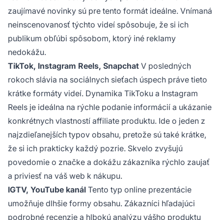
zaujímavé novinky sú pre tento formát ideálne. Vnímaná
neinscenovanosť týchto videí spôsobuje, že si ich
publikum obľúbi spôsobom, ktorý iné reklamy
nedokážu.
TikTok, Instagram Reels, Snapchat
V posledných
rokoch slávia na sociálnych sieťach úspech práve tieto
krátke formáty videí. Dynamika TikToku a Instagram
Reels je ideálna na rýchle podanie informácií a ukázanie
konkrétnych vlastností affiliate produktu. Ide o jeden z
najzdieľanejších typov obsahu, pretože sú také krátke,
že si ich prakticky každý pozrie. Skvelo zvyšujú
povedomie o značke a dokážu zákazníka rýchlo zaujať
a priviesť na váš web k nákupu.
IGTV, YouTube kanál
Tento typ online prezentácie
umožňuje dlhšie formy obsahu. Zákazníci hľadajúci
podrobné recenzie a hlbokú analýzu vášho produktu