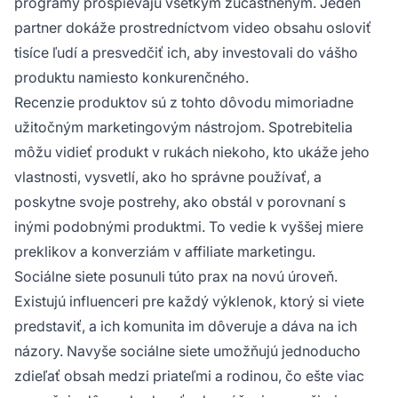
programy prospievajú všetkým zúčastneným. Jeden
partner dokáže prostredníctvom video obsahu osloviť
tisíce ľudí a presvedčiť ich, aby investovali do vášho
produktu namiesto konkurenčného.
Recenzie produktov sú z tohto dôvodu mimoriadne
užitočným marketingovým nástrojom. Spotrebitelia
môžu vidieť produkt v rukách niekoho, kto ukáže jeho
vlastnosti, vysvetlí, ako ho správne používať, a
poskytne svoje postrehy, ako obstál v porovnaní s
inými podobnými produktmi. To vedie k vyššej miere
preklikov a konverziám v affiliate marketingu.
Sociálne siete posunuli túto prax na novú úroveň.
Existujú influenceri pre každý výklenok, ktorý si viete
predstaviť, a ich komunita im dôveruje a dáva na ich
názory. Navyše sociálne siete umožňujú jednoducho
zdieľať obsah medzi priateľmi a rodinou, čo ešte viac