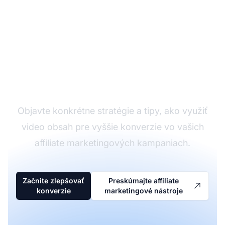
Zvýšte svoje konverzie
pomocou video obsahu
Objavte konkrétne stratégie a tipy, ako využiť
video obsah pre vyššie konverzie vo vašich
affiliate marketingových kampaniach.
Začnite zlepšovať
Preskúmajte affiliate
konverzie
marketingové nástroje