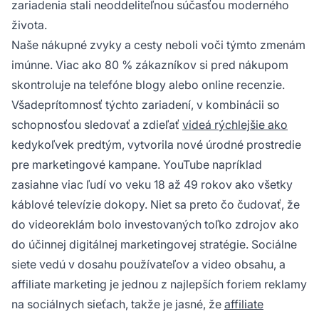
zariadenia stali neoddeliteľnou súčasťou moderného
života.
Naše nákupné zvyky a cesty neboli voči týmto zmenám
imúnne. Viac ako 80 % zákazníkov si pred nákupom
skontroluje na telefóne blogy alebo online recenzie.
Všadeprítomnosť týchto zariadení, v kombinácii so
schopnosťou sledovať a zdieľať
videá rýchlejšie ako
kedykoľvek predtým, vytvorila nové úrodné prostredie
pre marketingové kampane. YouTube napríklad
zasiahne viac ľudí vo veku 18 až 49 rokov ako všetky
káblové televízie dokopy. Niet sa preto čo čudovať, že
do videoreklám bolo investovaných toľko zdrojov ako
do účinnej digitálnej marketingovej stratégie. Sociálne
siete vedú v dosahu používateľov a video obsahu, a
affiliate marketing
je jednou z najlepších foriem reklamy
na sociálnych sieťach, takže je jasné, že
affiliate