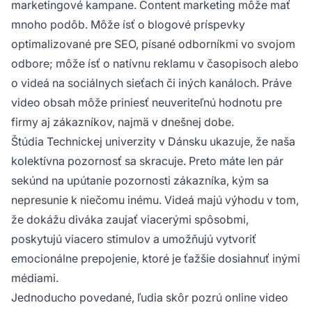
marketingové kampane. Content marketing môže mať
mnoho podôb. Môže ísť o blogové príspevky
optimalizované pre SEO, písané odborníkmi vo svojom
odbore; môže ísť o natívnu reklamu v časopisoch alebo
o videá na sociálnych sieťach či iných kanáloch. Práve
video obsah môže priniesť neuveriteľnú hodnotu pre
firmy aj zákazníkov, najmä v dnešnej dobe.
Štúdia Technickej univerzity v Dánsku ukazuje, že naša
kolektívna pozornosť sa skracuje. Preto máte len pár
sekúnd na upútanie pozornosti zákazníka, kým sa
nepresunie k niečomu inému. Videá majú výhodu v tom,
že dokážu diváka zaujať viacerými spôsobmi,
poskytujú viacero stimulov a umožňujú vytvoriť
emocionálne prepojenie, ktoré je ťažšie dosiahnuť inými
médiami.
Jednoducho povedané, ľudia skôr
pozrú online video