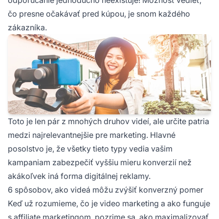
čo presne očakávať pred kúpou, je snom každého
zákazníka.
Toto je len pár z mnohých druhov videí, ale určite patria
medzi najrelevantnejšie pre marketing. Hlavné
posolstvo je, že všetky tieto typy vedia vašim
kampaniam zabezpečiť vyššiu mieru konverzií než
akákoľvek iná forma digitálnej reklamy.
6 spôsobov, ako videá môžu zvýšiť konverzný pomer
Keď už rozumieme, čo je video marketing a ako funguje
s affiliate marketingom, pozrime sa, ako maximalizovať