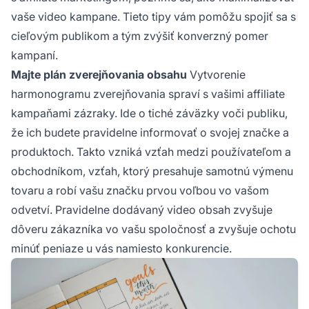
vaše video kampane. Tieto tipy vám pomôžu spojiť sa s
cieľovým publikom a tým zvýšiť konverzný pomer
kampaní.
Majte plán zverejňovania obsahu
Vytvorenie
harmonogramu zverejňovania spraví s vašimi
affiliate
kampaňami zázraky. Ide o tiché záväzky voči publiku,
že ich budete pravidelne informovať o svojej značke a
produktoch. Takto vzniká vzťah medzi používateľom a
obchodníkom, vzťah, ktorý presahuje samotnú výmenu
tovaru a robí vašu značku prvou voľbou vo vašom
odvetví. Pravidelne dodávaný video obsah zvyšuje
dôveru zákazníka vo vašu spoločnosť a zvyšuje ochotu
minúť peniaze u vás namiesto konkurencie.