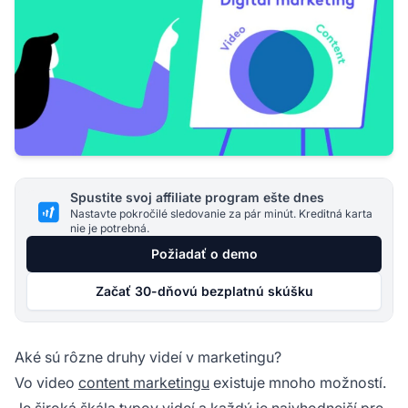
Spustite svoj affiliate program ešte dnes
Nastavte pokročilé sledovanie za pár minút. Kreditná karta
nie je potrebná.
Požiadať o demo
Začať 30-dňovú bezplatnú skúšku
Aké sú rôzne druhy videí v marketingu?
Vo video
content marketingu
existuje mnoho možností.
Je široká škála typov videí a každý je najvhodnejší pre