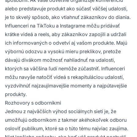
alebo predstavuje produkt ako súčasť väčšej udalosti,
je to skvelý spôsob, ako vtiahnuť zákazníkov do diania.
Influenceri
na TikToku a Instagrame môžu pridávať
krátke videá a reels, aby zákazníkov zapojili a udržali
ich informovaných o odvetví aj vašom produkte. Majú
výbornú odozvu a vysokú mieru preklikov, pretože
dávajú divákom možnosť nahliadnuť na udalosti,
ktorých sa väčšina ľudí nemôže zúčastniť. Influenceri
môžu navyše natočiť videá s rekapituláciou udalostí,
vyzdvihnúť najzaujímavejšie momenty a najpútavejšie
produkty.
Rozhovory s odborníkmi
Jednou z najväčších výhod sociálnych sietí je, že
umožňujú odborníkom z takmer akéhokoľvek odboru
osloviť publikum, ktoré sa o túto tému najviac zaujíma.
Niet lepšieho spôsobu, ako keď váš produkt pochváli