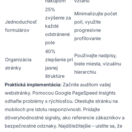
nákupom
vzťahu
25%
Minimalizujte počet
zvýšenie za
Jednoduchosť
polí, využite
každé
formulárov
progresívne
odstránené
profilovanie
pole
40%
Používajte nadpisy,
Organizácia
zlepšenie pri
biele miesta, vizuálnu
stránky
jasnej
hierarchiu
štruktúre
Praktická implementácia:
Začnite auditom vašej
webstránky. Pomocou Google PageSpeed Insights
odhaľte problémy s rýchlosťou. Otestujte stránku na
mobiloch pre istotu responzívnosti. Pridajte
dôveryhodnostné signály, ako referencie zákazníkov a
bezpečnostné odznaky. Najdôležitejšie – uistite sa, že