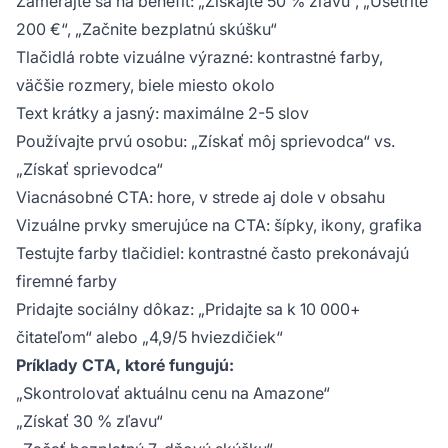
Zamerajte sa na benefit: „Získajte 50 % zľavu“, „Ušetrite
200 €“, „Začnite bezplatnú skúšku“
Tlačidlá robte vizuálne výrazné: kontrastné farby,
väčšie rozmery, biele miesto okolo
Text krátky a jasný: maximálne 2-5 slov
Používajte prvú osobu: „Získať môj sprievodca“ vs.
„Získať sprievodca“
Viacnásobné CTA: hore, v strede aj dole v obsahu
Vizuálne prvky smerujúce na CTA: šípky, ikony, grafika
Testujte farby tlačidiel: kontrastné často prekonávajú
firemné farby
Pridajte sociálny dôkaz: „Pridajte sa k 10 000+
čitateľom“ alebo „4,9/5 hviezdičiek“
Príklady CTA, ktoré fungujú:
„Skontrolovať aktuálnu cenu na Amazone“
„Získať 30 % zľavu“