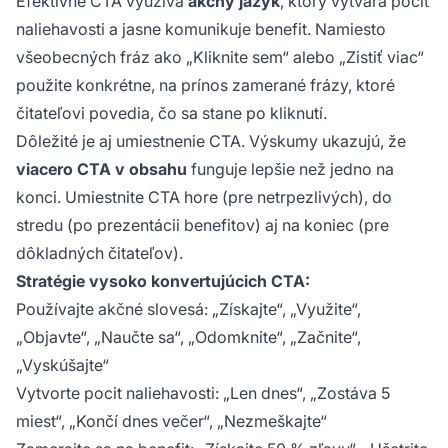
Efektívne CTA využíva
akčný jazyk
, ktorý vytvára pocit
naliehavosti a jasne komunikuje benefit. Namiesto
všeobecných fráz ako „Kliknite sem“ alebo „Zistiť viac“
použite konkrétne, na prínos zamerané frázy, ktoré
čitateľovi povedia, čo sa stane po kliknutí.
Dôležité je aj umiestnenie CTA. Výskumy ukazujú, že
viacero CTA v obsahu
funguje lepšie než jedno na
konci. Umiestnite CTA hore (pre netrpezlivých), do
stredu (po prezentácii benefitov) aj na koniec (pre
dôkladných čitateľov).
Stratégie vysoko konvertujúcich CTA:
Používajte akčné slovesá: „Získajte“, „Využite“,
„Objavte“, „Naučte sa“, „Odomknite“, „Začnite“,
„Vyskúšajte“
Vytvorte pocit naliehavosti: „Len dnes“, „Zostáva 5
miest“, „Končí dnes večer“, „Nezmeškajte“