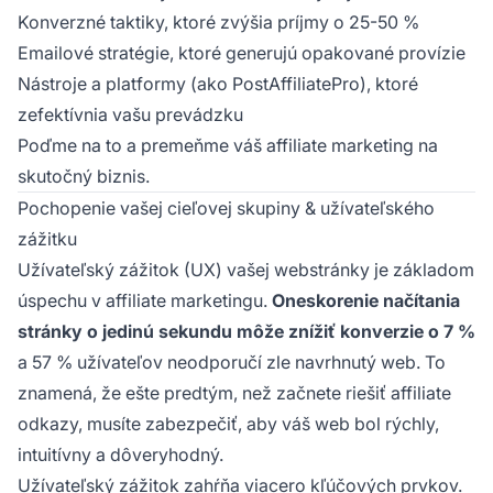
Konverzné taktiky, ktoré zvýšia príjmy o 25-50 %
Emailové stratégie, ktoré generujú opakované provízie
Nástroje a platformy (ako PostAffiliatePro), ktoré
zefektívnia vašu prevádzku
Poďme na to a premeňme váš affiliate marketing na
skutočný biznis.
Pochopenie vašej cieľovej skupiny & užívateľského
zážitku
Užívateľský zážitok (UX) vašej webstránky je základom
úspechu v affiliate marketingu.
Oneskorenie načítania
stránky o jedinú sekundu môže znížiť konverzie o 7 %
a 57 % užívateľov neodporučí zle navrhnutý web. To
znamená, že ešte predtým, než začnete riešiť affiliate
odkazy, musíte zabezpečiť, aby váš web bol rýchly,
intuitívny a dôveryhodný.
Užívateľský zážitok zahŕňa viacero kľúčových prvkov.