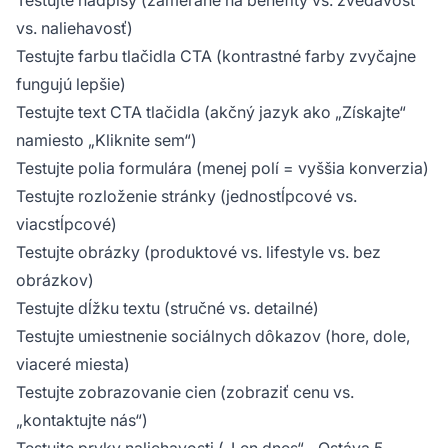
vs. naliehavosť)
Testujte farbu tlačidla CTA (kontrastné farby zvyčajne
fungujú lepšie)
Testujte text CTA tlačidla (akčný jazyk ako „Získajte“
namiesto „Kliknite sem“)
Testujte polia formulára (menej polí = vyššia konverzia)
Testujte rozloženie stránky (jednostĺpcové vs.
viacstĺpcové)
Testujte obrázky (produktové vs. lifestyle vs. bez
obrázkov)
Testujte dĺžku textu (stručné vs. detailné)
Testujte umiestnenie sociálnych dôkazov (hore, dole,
viaceré miesta)
Testujte zobrazovanie cien (zobraziť cenu vs.
„kontaktujte nás“)
Testujte prvky naliehavosti („Len dnes“, „Ostáva 5