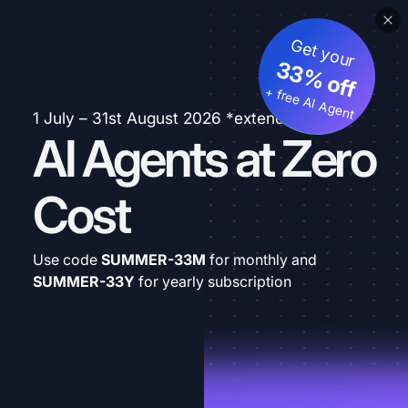
Get your
33% off
+ free AI Agent
1 July – 31st August 2026 *extended
AI Agents at Zero
Cost
Use code
SUMMER-33M
for monthly and
SUMMER-33Y
for yearly subscription