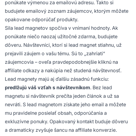
ponúkate výmenou za emailovú adresu. Takto si
budujete emailový zoznam záujemcov, ktorým môžete
opakovane odporúčať produkty.
Sila lead magnetov spočíva v vnímaní hodnoty. Ak
ponúkate niečo naozaj užitočné zdarma, budujete
dôveru. Návštevníci, ktorí si lead magnet stiahnu, už
prejavili záujem o vašu tému. Sú to „zahriati“
záujemcovia – oveľa pravdepodobnejšie kliknú na
affiliate odkazy a nakúpia než studená návštevnosť.
Lead magnety majú aj ďalšiu zásadnú funkciu:
predlžujú váš vzťah s návštevníkom
. Bez lead
magnetu si návštevník prečíta jeden článok a už sa
nevráti. S lead magnetom získate jeho email a môžete
mu pravidelne posielať obsah, odporúčania a
exkluzívne ponuky. Opakovaný kontakt buduje dôveru
a dramaticky zvyšuje šancu na affiliate konverzie.