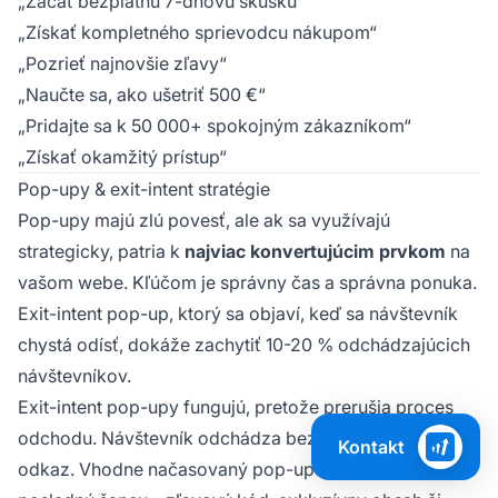
„Začať bezplatnú 7-dňovú skúšku“
„Získať kompletného sprievodcu nákupom“
„Pozrieť najnovšie zľavy“
„Naučte sa, ako ušetriť 500 €“
„Pridajte sa k 50 000+ spokojným zákazníkom“
„Získať okamžitý prístup“
Pop-upy & exit-intent stratégie
Pop-upy majú zlú povesť, ale ak sa využívajú
strategicky, patria k
najviac konvertujúcim prvkom
na
vašom webe. Kľúčom je správny čas a správna ponuka.
Exit-intent pop-up, ktorý sa objaví, keď sa návštevník
chystá odísť, dokáže zachytiť 10-20 % odchádzajúcich
návštevníkov.
Exit-intent pop-upy fungujú, pretože prerušia proces
odchodu. Návštevník odchádza bez kliknutia na affiliate
Kontakt
odkaz. Vhodne načasovaný pop-up mu ponúkne