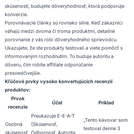
skúseností, budujete dôveryhodnosť, ktorá podporuje
konverzie.
Porovnávacie články sú rovnako silné. Keď zákazníci
váhajú medzi dvoma či troma produktmi, detailné
porovnanie z vás robí dôveryhodného sprievodcu.
Ukazujete, že ste produkty testovali a viete pomôcť s
informovaným rozhodnutím. To buduje autoritu a
dôveru, čím robíte affiliate odporúčanie
presvedčivejšie.
Kľúčové prvky vysoko konvertujúcich recenzií
produktov:
Prvok
Účel
Príklad
recenzie
Preukazuje E-E-A-T
„Tento kávovar som
Osobná
(Skúsenosť,
testoval denne 3
skúsenosť
Odbornosť, Autorita,