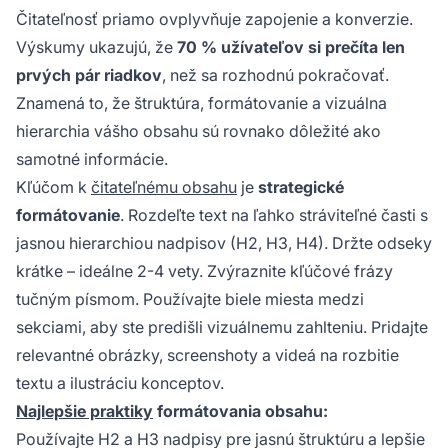
Čitateľnosť priamo ovplyvňuje zapojenie a konverzie.
Výskumy ukazujú, že
70 % užívateľov si prečíta len
prvých pár riadkov
, než sa rozhodnú pokračovať.
Znamená to, že štruktúra, formátovanie a vizuálna
hierarchia vášho obsahu sú rovnako dôležité ako
samotné informácie.
Kľúčom k
čitateľnému obsahu
je
strategické
formátovanie
. Rozdeľte text na ľahko stráviteľné časti s
jasnou hierarchiou nadpisov (H2, H3, H4). Držte odseky
krátke – ideálne 2-4 vety. Zvýraznite kľúčové frázy
tučným písmom. Používajte biele miesta medzi
sekciami, aby ste predišli vizuálnemu zahlteniu. Pridajte
relevantné obrázky, screenshoty a videá na rozbitie
textu a ilustráciu konceptov.
Najlepšie praktiky
formátovania obsahu:
Používajte H2 a H3 nadpisy pre jasnú štruktúru a lepšie