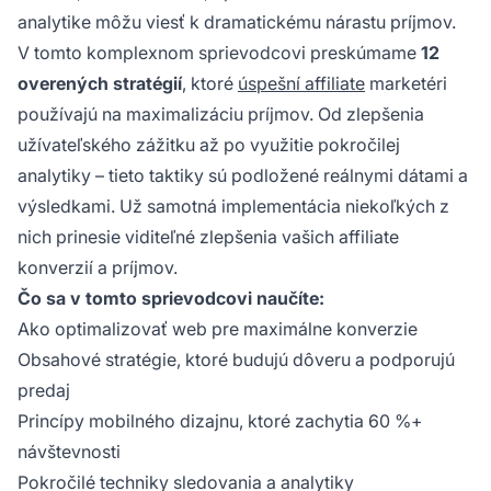
analytike môžu viesť k dramatickému nárastu príjmov.
V tomto komplexnom sprievodcovi preskúmame
12
overených stratégií
, ktoré
úspešní affiliate
marketéri
používajú na maximalizáciu príjmov. Od zlepšenia
užívateľského zážitku až po využitie pokročilej
analytiky – tieto taktiky sú podložené reálnymi dátami a
výsledkami. Už samotná implementácia niekoľkých z
nich prinesie viditeľné zlepšenia vašich affiliate
konverzií a príjmov.
Čo sa v tomto sprievodcovi naučíte:
Ako optimalizovať web pre maximálne konverzie
Obsahové stratégie, ktoré budujú dôveru a podporujú
predaj
Princípy mobilného dizajnu, ktoré zachytia 60 %+
návštevnosti
Pokročilé techniky sledovania a analytiky