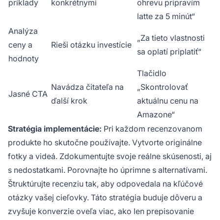
príklady
konkrétnymi
ohrevu pripravím
latte za 5 minút“
Analýza
„Za tieto vlastnosti
ceny a
Rieši otázku investície
sa oplatí priplatiť“
hodnoty
Tlačidlo
Navádza čitateľa na
„Skontrolovať
Jasné CTA
ďalší krok
aktuálnu cenu na
Amazone“
Stratégia implementácie:
Pri každom recenzovanom
produkte ho skutočne používajte. Vytvorte originálne
fotky a videá. Zdokumentujte svoje reálne skúsenosti, aj
s nedostatkami. Porovnajte ho úprimne s alternatívami.
Štruktúrujte recenziu tak, aby odpovedala na kľúčové
otázky vašej cieľovky. Táto stratégia buduje dôveru a
zvyšuje konverzie oveľa viac, ako len prepisovanie