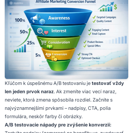
Kľúčom k úspešnému A/B testovaniu je
testovať vždy
len jeden prvok naraz
. Ak zmeníte viac vecí naraz,
neviete, ktorá zmena spôsobila rozdiel. Začnite s
najvýznamnejšími prvkami – nadpisy, CTA, polia
formulára, neskôr farby či obrázky.
A/B testovacie nápady pre zvýšenie konverzií:
Testujte nadpisy (zamerané na benefity vs. zvedavosť