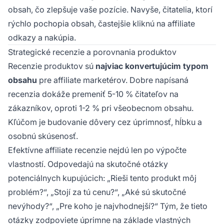
obsah, čo zlepšuje vaše pozície. Navyše, čitatelia, ktorí
rýchlo pochopia obsah, častejšie kliknú na affiliate
odkazy a nakúpia.
Strategické recenzie a porovnania produktov
Recenzie produktov sú
najviac konvertujúcim typom
obsahu
pre affiliate marketérov. Dobre napísaná
recenzia dokáže premeniť 5-10 % čitateľov na
zákazníkov, oproti 1-2 % pri všeobecnom obsahu.
Kľúčom je budovanie dôvery cez úprimnosť, hĺbku a
osobnú skúsenosť.
Efektívne affiliate recenzie nejdú len po výpočte
vlastností. Odpovedajú na skutočné otázky
potenciálnych kupujúcich: „Rieši tento produkt môj
problém?“, „Stojí za tú cenu?“, „Aké sú skutočné
nevýhody?“, „Pre koho je najvhodnejší?“ Tým, že tieto
otázky zodpoviete úprimne na základe vlastných