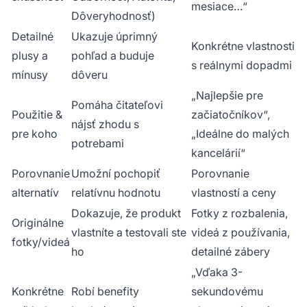
mesiace…“
Dôveryhodnosť)
Detailné
Ukazuje úprimný
Konkrétne vlastnosti
plusy a
pohľad a buduje
s reálnymi dopadmi
mínusy
dôveru
„Najlepšie pre
Pomáha čitateľovi
Použitie &
začiatočníkov“,
nájsť zhodu s
pre koho
„Ideálne do malých
potrebami
kancelárií“
Porovnanie
Umožní pochopiť
Porovnanie
alternatív
relatívnu hodnotu
vlastností a ceny
Dokazuje, že produkt
Fotky z rozbalenia,
Originálne
vlastníte a testovali ste
videá z používania,
fotky/videá
ho
detailné zábery
„Vďaka 3-
Konkrétne
Robí benefity
sekundovému