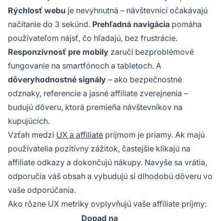
Rýchlosť webu
je nevyhnutná – návštevníci očakávajú
načítanie do 3 sekúnd.
Prehľadná navigácia
pomáha
používateľom nájsť, čo hľadajú, bez frustrácie.
Responzívnosť pre mobily
zaručí bezproblémové
fungovanie na smartfónoch a tabletoch. A
dôveryhodnostné signály
– ako bezpečnostné
odznaky, referencie a jasné affiliate zverejnenia –
budujú dôveru, ktorá premieňa návštevníkov na
kupujúcich.
Vzťah medzi
UX a affiliate
príjmom je priamy. Ak majú
používatelia pozitívny zážitok, častejšie klikajú na
affiliate odkazy a dokončujú nákupy. Navyše sa vrátia,
odporučia váš obsah a vybudujú si dlhodobú dôveru vo
vaše odporúčania.
Ako rôzne UX metriky ovplyvňujú vaše affiliate príjmy:
Dopad na