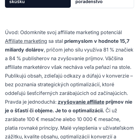
skúšku
poradenstvo
Úvod: Odomknite svoj affiliate marketing potenciál
Affiliate marketing
sa stal
priemyslom v hodnote 15,7
miliardy dolárov
, pričom jeho silu využíva 81 % značiek
a 84 % publisherov na zvyšovanie príjmov. Väčšina
affiliate marketérov však necháva veľa peňazí na stole.
Publikujú obsah, zdieľajú odkazy a dúfajú v konverzie –
bez poznania strategických optimalizácií, ktoré
oddeľujú šesťciferných zarábajúcich od začínajúcich.
Pravda je jednoduchá:
zvyšovanie affiliate
príjmov nie
je o šťastí či objeme. Je to o optimalizácii.
Či už
zarábate 100 € mesačne alebo 10 000 € mesačne,
platia rovnaké princípy. Malé vylepšenia v užívateľskom
zážitku, kvalite obsahu, optimalizácii konverzií a