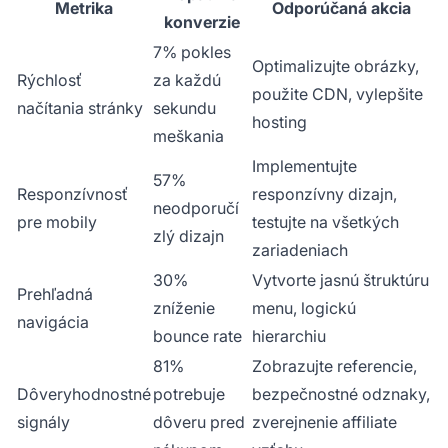
Metrika
Odporúčaná akcia
konverzie
7% pokles
Optimalizujte obrázky,
Rýchlosť
za každú
použite CDN, vylepšite
načítania stránky
sekundu
hosting
meškania
Implementujte
57%
Responzívnosť
responzívny dizajn,
neodporučí
pre mobily
testujte na všetkých
zlý dizajn
zariadeniach
30%
Vytvorte jasnú štruktúru
Prehľadná
zníženie
menu, logickú
navigácia
bounce rate
hierarchiu
81%
Zobrazujte referencie,
Dôveryhodnostné
potrebuje
bezpečnostné odznaky,
signály
dôveru pred
zverejnenie affiliate