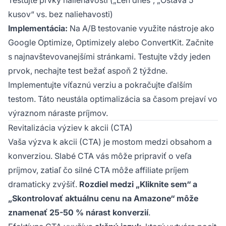
kusov“ vs. bez naliehavosti)
Implementácia:
Na A/B testovanie využite nástroje ako
Google Optimize, Optimizely alebo ConvertKit. Začnite
s najnavštevovanejšími stránkami. Testujte vždy jeden
prvok, nechajte test bežať aspoň 2 týždne.
Implementujte víťaznú verziu a pokračujte ďalším
testom. Táto neustála optimalizácia sa časom prejaví vo
výraznom náraste príjmov.
Revitalizácia výziev k akcii (CTA)
Vaša výzva k akcii (CTA) je mostom medzi obsahom a
konverziou. Slabé CTA vás môže pripraviť o veľa
príjmov, zatiaľ čo silné CTA môže affiliate príjem
dramaticky zvýšiť.
Rozdiel medzi „Kliknite sem“ a
„Skontrolovať aktuálnu cenu na Amazone“ môže
znamenať 25-50 % nárast konverzií
.