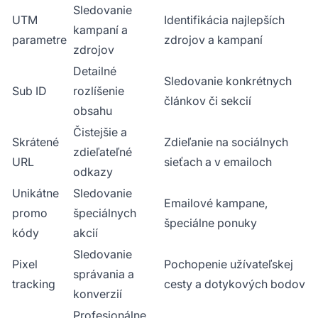
Sledovanie
UTM
Identifikácia najlepších
kampaní a
parametre
zdrojov a kampaní
zdrojov
Detailné
Sledovanie konkrétnych
Sub ID
rozlíšenie
článkov či sekcií
obsahu
Čistejšie a
Skrátené
Zdieľanie na sociálnych
zdieľateľné
URL
sieťach a v emailoch
odkazy
Unikátne
Sledovanie
Emailové kampane,
promo
špeciálnych
špeciálne ponuky
kódy
akcií
Sledovanie
Pixel
Pochopenie užívateľskej
správania a
tracking
cesty a dotykových bodov
konverzií
Profesionálne,