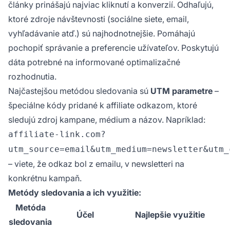
články prinášajú najviac kliknutí a konverzií. Odhaľujú,
ktoré zdroje návštevnosti (sociálne siete, email,
vyhľadávanie atď.) sú najhodnotnejšie. Pomáhajú
pochopiť správanie a preferencie užívateľov. Poskytujú
dáta potrebné na informované optimalizačné
rozhodnutia.
Najčastejšou metódou sledovania sú
UTM parametre
–
špeciálne kódy pridané k affiliate odkazom, ktoré
sledujú zdroj kampane, médium a názov. Napríklad:
affiliate-link.com?
utm_source=email&utm_medium=newsletter&utm_
– viete, že odkaz bol z emailu, v newsletteri na
konkrétnu kampaň.
Metódy sledovania a ich využitie:
Metóda
Účel
Najlepšie využitie
sledovania