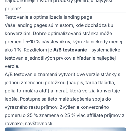
najhodnotnejší? Ktoré produkty generujú najvyšší
príjem?
Testovanie a optimalizácia landing page
Vaše landing pages sú miestom, kde dochádza ku
konverziám. Dobre optimalizovaná stránka môže
premeniť 5-10 % návštevníkov, kým zlá niekedy menej
ako 1 %. Rozdielom je
A/B testovanie
– systematické
testovanie jednotlivých prvkov a hľadanie najlepšej
verzie.
A/B testovanie znamená vytvoriť dve verzie stránky s
jednou zmenenou položkou (nadpis, farba tlačidla,
polia formulára atď.) a merať, ktorá verzia konvertuje
lepšie. Postupne sa tieto malé zlepšenia spoja do
výrazného rastu príjmov. Zvýšenie konverzného
pomeru o 25 % znamená o 25 % viac affiliate príjmov z
rovnakej návštevnosti.