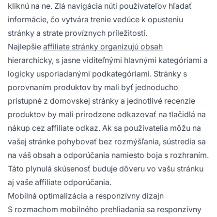
kliknú na ne. Zlá navigácia núti používateľov hľadať
informácie, čo vytvára trenie vedúce k opusteniu
stránky a strate províznych príležitostí.
Najlepšie
affiliate stránky organizujú obsah
hierarchicky, s jasne viditeľnými hlavnými kategóriami a
logicky usporiadanými podkategóriami. Stránky s
porovnaním produktov by mali byť jednoducho
prístupné z domovskej stránky a jednotlivé recenzie
produktov by mali prirodzene odkazovať na tlačidlá na
nákup cez affiliate odkaz. Ak sa používatelia môžu na
vašej stránke pohybovať bez rozmýšľania, sústredia sa
na váš obsah a odporúčania namiesto boja s rozhraním.
Táto plynulá skúsenosť buduje dôveru vo vašu stránku
aj vaše affiliate odporúčania.
Mobilná optimalizácia a responzívny dizajn
S rozmachom mobilného prehliadania sa responzívny