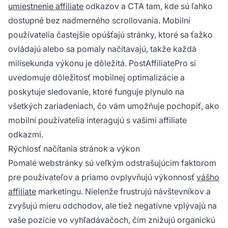
umiestnenie affiliate
odkazov a CTA tam, kde sú ľahko
dostupné bez nadmerného scrollovania. Mobilní
používatelia častejšie opúšťajú stránky, ktoré sa ťažko
ovládajú alebo sa pomaly načítavajú, takže každá
milisekunda výkonu je dôležitá. PostAffiliatePro si
uvedomuje dôležitosť mobilnej optimalizácie a
poskytuje sledovanie, ktoré funguje plynulo na
všetkých zariadeniach, čo vám umožňuje pochopiť, ako
mobilní používatelia interagujú s vašimi affiliate
odkazmi.
Rýchlosť načítania stránok a výkon
Pomalé webstránky sú veľkým odstrašujúcim faktorom
pre používateľov a priamo ovplyvňujú výkonnosť
vášho
affiliate
marketingu. Nielenže frustrujú návštevníkov a
zvyšujú mieru odchodov, ale tiež negatívne vplývajú na
vaše pozície vo vyhľadávačoch, čím znižujú organickú