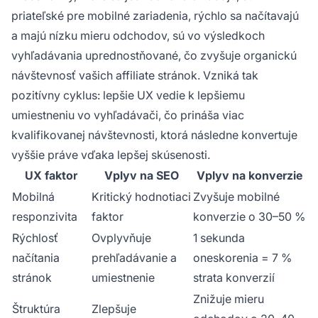
priateľské pre mobilné zariadenia, rýchlo sa načítavajú
a majú nízku mieru odchodov, sú vo výsledkoch
vyhľadávania uprednostňované, čo zvyšuje organickú
návštevnosť vašich affiliate stránok. Vzniká tak
pozitívny cyklus: lepšie UX vedie k lepšiemu
umiestneniu vo vyhľadávači, čo prináša viac
kvalifikovanej návštevnosti, ktorá následne konvertuje
vyššie práve vďaka lepšej skúsenosti.
UX faktor
Vplyv na SEO
Vplyv na konverzie
Mobilná
Kritický hodnotiaci
Zvyšuje mobilné
responzivita
faktor
konverzie o 30–50 %
Rýchlosť
Ovplyvňuje
1 sekunda
načítania
prehľadávanie a
oneskorenia = 7 %
stránok
umiestnenie
strata konverzií
Znižuje mieru
Štruktúra
Zlepšuje