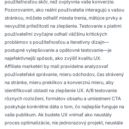
použiteľnosťou skôr, než ovplyvnia vaše konverzie.
Pozorovaním, ako reálni používatelia interagujú s vašou
stránkou, môžete odhaliť miesta trenia, mätúce prvky a
nevyužité príležitosti na zlepšenie. Testovanie s piatimi
používateľmi zvyčajne odhalí väčšinu kritických
problémov s použiteľnosťou a iteratívny dizajn—
postupné vylepšovanie a opätovné testovanie—je
najefektívnejší spôsob, ako zvýšiť kvalitu UX.
Affiliate marketéri by mali pravidelne analyzovať
používateľské správanie, mieru odchodov, čas strávený
na stránke, mieru preklikov a konverznú mieru, aby
identifikovali oblasti na zlepšenie UX. A/B testovanie
rôznych rozložení, formátov obsahu a umiestnení CTA
poskytuje konkrétne dáta o tom, čo najlepšie funguje na
vaše publikum. Ak budete UX vnímať ako neustály
proces optimalizácie, nie jednorazový projekt, neustále