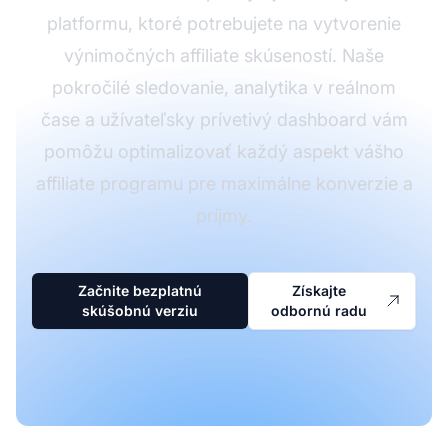
platformu, ktoré potrebujete na vytvorenie
výnimočných affiliate skúseností. Naše
pokročilé sledovanie, analytika v reálnom
čase a užívateľsky prívetivý dashboard vám
pomôžu optimalizovať každý aspekt vášho
affiliate programu pre maximálne konverzie a
príjmy.
Začnite bezplatnú
Získajte
skúšobnú verziu
odbornú radu