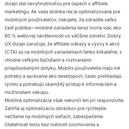
dizajn stal nevyhnutnosťou pre úspech v affiliate
marketingu. Ak vaša stránka nie je optimalizovaná pre
mobilných používateľov, riskujete, že odradíte veľkú
časť publika—mobilné zariadenia teraz tvoria viac ako
60 % webovej návštevnosti vo väčšine odvetví. Dobrý
UX dizajn zaručuje, že affiliate odkazy a výzvy k akcii
(CTA) sú na mobilných zariadeniach ľahko klikateľné, s
vhodne veľkými tlačidlami a rozhraniami
prispôsobenými dotyku. Mobilní používatelia majú iné
potreby a správanie ako desktopoví; často prehliadajú
rýchlo a potrebujú okamžitý prístup k informáciám a
možnostiam nákupu.
Mobilná optimalizácia však nekončí len pri responzivite.
Zahŕňa aj optimalizáciu obrázkov pre rýchlejšie
načítanie na mobilných sieťach, zabezpečenie
čitateľnosti textu bez nutnosti zoomovania a