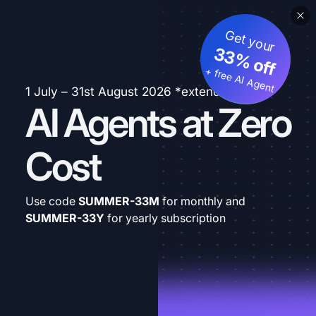
Get your
33% off
+ free AI Agent
1 July – 31st August 2026 *extended
AI Agents at Zero
Cost
Use code
SUMMER-33M
for monthly and
SUMMER-33Y
for yearly subscription