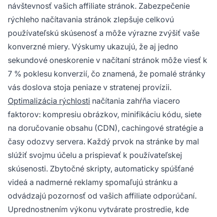
návštevnosť vašich affiliate stránok. Zabezpečenie
rýchleho načítavania stránok zlepšuje celkovú
používateľskú skúsenosť a môže výrazne zvýšiť vaše
konverzné miery. Výskumy ukazujú, že aj jedno
sekundové oneskorenie v načítaní stránok môže viesť k
7 % poklesu konverzií, čo znamená, že pomalé stránky
vás doslova stoja peniaze v stratenej provízii.
Optimalizácia rýchlosti
načítania zahŕňa viacero
faktorov: kompresiu obrázkov, minifikáciu kódu, siete
na doručovanie obsahu (CDN), cachingové stratégie a
časy odozvy servera. Každý prvok na stránke by mal
slúžiť svojmu účelu a prispievať k používateľskej
skúsenosti. Zbytočné skripty, automaticky spúšťané
videá a nadmerné reklamy spomaľujú stránku a
odvádzajú pozornosť od vašich affiliate odporúčaní.
Uprednostnením výkonu vytvárate prostredie, kde