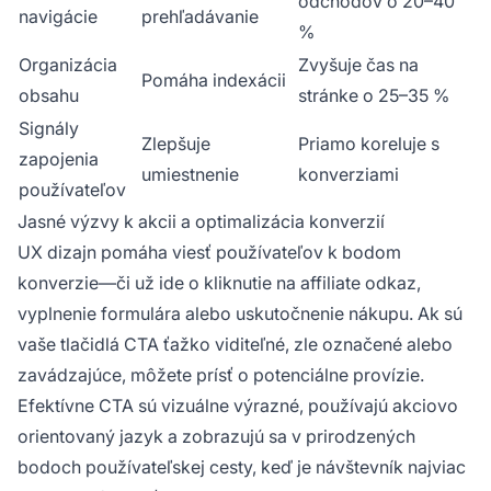
odchodov o 20–40
navigácie
prehľadávanie
%
Organizácia
Zvyšuje čas na
Pomáha indexácii
obsahu
stránke o 25–35 %
Signály
Zlepšuje
Priamo koreluje s
zapojenia
umiestnenie
konverziami
používateľov
Jasné výzvy k akcii a optimalizácia konverzií
UX dizajn pomáha viesť používateľov k bodom
konverzie—či už ide o kliknutie na affiliate odkaz,
vyplnenie formulára alebo uskutočnenie nákupu. Ak sú
vaše tlačidlá CTA ťažko viditeľné, zle označené alebo
zavádzajúce, môžete prísť o potenciálne provízie.
Efektívne CTA sú vizuálne výrazné, používajú akciovo
orientovaný jazyk a zobrazujú sa v prirodzených
bodoch používateľskej cesty, keď je návštevník najviac