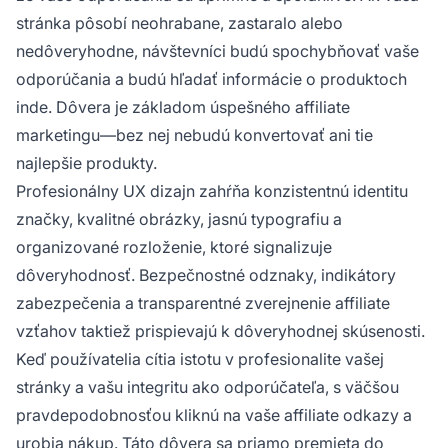
stránka pôsobí neohrabane, zastaralo alebo
nedôveryhodne, návštevníci budú spochybňovať vaše
odporúčania a budú hľadať informácie o produktoch
inde. Dôvera je základom úspešného affiliate
marketingu—bez nej nebudú konvertovať ani tie
najlepšie produkty.
Profesionálny UX dizajn zahŕňa konzistentnú identitu
značky, kvalitné obrázky, jasnú typografiu a
organizované rozloženie, ktoré signalizuje
dôveryhodnosť. Bezpečnostné odznaky, indikátory
zabezpečenia a transparentné zverejnenie affiliate
vzťahov taktiež prispievajú k dôveryhodnej skúsenosti.
Keď používatelia cítia istotu v profesionalite vašej
stránky a vašu integritu ako odporúčateľa, s väčšou
pravdepodobnosťou kliknú na vaše affiliate odkazy a
urobia nákup. Táto dôvera sa priamo premieta do