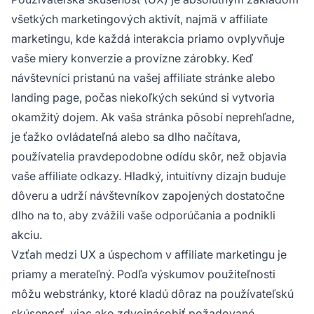
všetkých marketingových aktivít, najmä v affiliate
marketingu, kde každá interakcia priamo ovplyvňuje
vaše miery konverzie a provízne zárobky. Keď
návštevníci pristanú na vašej affiliate stránke alebo
landing page, počas niekoľkých sekúnd si vytvoria
okamžitý dojem. Ak vaša stránka pôsobí neprehľadne,
je ťažko ovládateľná alebo sa dlho načítava,
používatelia pravdepodobne odídu skôr, než objavia
vaše affiliate odkazy. Hladký, intuitívny dizajn buduje
dôveru a udrží návštevníkov zapojených dostatočne
dlho na to, aby zvážili vaše odporúčania a podnikli
akciu.
Vzťah medzi UX a úspechom v affiliate marketingu je
priamy a merateľný. Podľa výskumov použiteľnosti
môžu webstránky, ktoré kladú dôraz na používateľskú
skúsenosť, viac ako zdvojnásobiť požadované