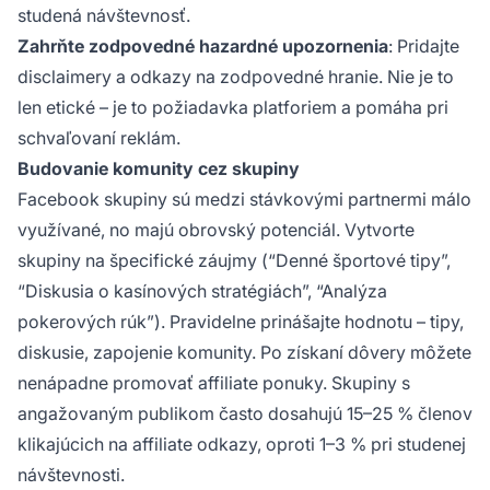
studená návštevnosť.
Zahrňte zodpovedné hazardné upozornenia
: Pridajte
disclaimery a odkazy na zodpovedné hranie. Nie je to
len etické – je to požiadavka platforiem a pomáha pri
schvaľovaní reklám.
Budovanie komunity cez skupiny
Facebook skupiny sú medzi stávkovými partnermi málo
využívané, no majú obrovský potenciál. Vytvorte
skupiny na špecifické záujmy (“Denné športové tipy”,
“Diskusia o kasínových stratégiách”, “Analýza
pokerových rúk”). Pravidelne prinášajte hodnotu – tipy,
diskusie, zapojenie komunity. Po získaní dôvery môžete
nenápadne promovať affiliate ponuky. Skupiny s
angažovaným publikom často dosahujú 15–25 % členov
klikajúcich na affiliate odkazy, oproti 1–3 % pri studenej
návštevnosti.