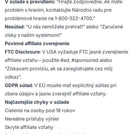
V súlade s pravidlami
: “Hrajte zodpovedne. Ak máte
problém s hraním, kontaktujte Národnú radu pre
problémové hranie na 1-800-522-4700.”
Nesúlad
: “U nás nemôžete prehrať!” alebo “Zaručené
zisky s naším systémom!”
Povinné affiliate zverejnenie
FTC Disclosure
: V USA vyžaduje FTC jasné zverejnenie
affiliate vzťahu – použite #ad, #sponsored alebo
“Získavam províziu, ak sa zaregistrujete cez môj
odkaz”.
GDPR súlad
: V EÚ musíte mať explicitný súhlas pri
zbere údajov a jasne zverejniť affiliate vzťahy.
Najčastejšie chyby v súlade
Cielenie na osoby pod 18 rokov
Nereálne prísľuby výhier
Skryté affiliate vzťahy