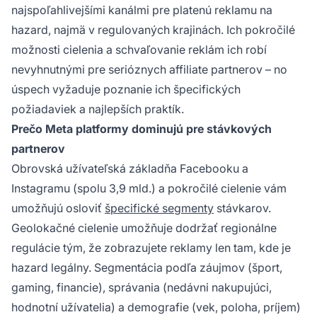
najspoľahlivejšími kanálmi pre platenú reklamu na
hazard, najmä v regulovaných krajinách. Ich pokročilé
možnosti cielenia a schvaľovanie reklám ich robí
nevyhnutnými pre serióznych affiliate partnerov – no
úspech vyžaduje poznanie ich špecifických
požiadaviek a najlepších praktík.
Prečo Meta platformy dominujú pre stávkových
partnerov
Obrovská užívateľská základňa Facebooku a
Instagramu (spolu 3,9 mld.) a pokročilé cielenie vám
umožňujú osloviť
špecifické segmenty
stávkarov.
Geolokačné cielenie umožňuje dodržať regionálne
regulácie tým, že zobrazujete reklamy len tam, kde je
hazard legálny. Segmentácia podľa záujmov (šport,
gaming, financie), správania (nedávni nakupujúci,
hodnotní užívatelia) a demografie (vek, poloha, príjem)