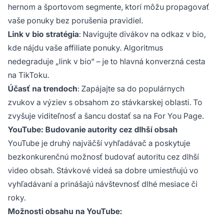
hernom a športovom segmente, ktorí môžu propagovať
vaše ponuky bez porušenia pravidiel.
Link v bio stratégia
: Navigujte divákov na odkaz v bio,
kde nájdu vaše affiliate ponuky.
Algoritmus
nedegraduje „link v bio“ – je to hlavná konverzná cesta
na TikToku.
Účasť na trendoch
: Zapájajte sa do populárnych
zvukov a výziev s obsahom zo stávkarskej oblasti. To
zvyšuje viditeľnosť a šancu dostať sa na For You Page.
YouTube: Budovanie autority cez dlhší obsah
YouTube je druhý najväčší vyhľadávač a poskytuje
bezkonkurenčnú možnosť budovať autoritu cez dlhší
video obsah. Stávkové videá sa dobre umiestňujú vo
vyhľadávaní a prinášajú návštevnosť dlhé mesiace či
roky.
Možnosti obsahu na YouTube: