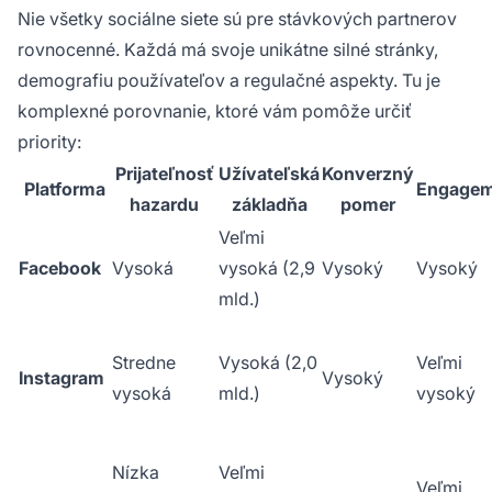
Nie všetky sociálne siete sú pre stávkových partnerov
rovnocenné. Každá má svoje unikátne silné stránky,
demografiu používateľov a regulačné aspekty. Tu je
komplexné porovnanie, ktoré vám pomôže určiť
priority:
Prijateľnosť
Užívateľská
Konverzný
Platforma
Engagem
hazardu
základňa
pomer
Veľmi
Facebook
Vysoká
vysoká (2,9
Vysoký
Vysoký
mld.)
Stredne
Vysoká (2,0
Veľmi
Instagram
Vysoký
vysoká
mld.)
vysoký
Nízka
Veľmi
Veľmi