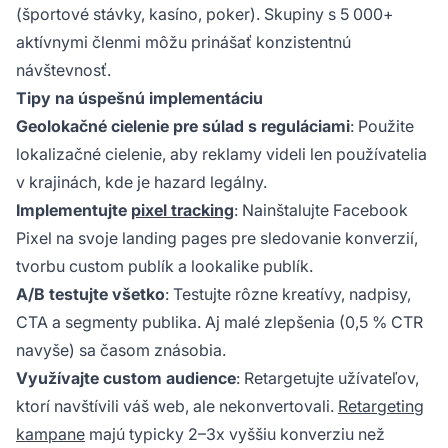
(športové stávky, kasíno, poker). Skupiny s 5 000+
aktívnymi členmi môžu prinášať konzistentnú
návštevnosť.
Tipy na úspešnú implementáciu
Geolokačné cielenie pre súlad s reguláciami
: Použite
lokalizačné cielenie, aby reklamy videli len používatelia
v krajinách, kde je hazard legálny.
Implementujte
pixel tracking
: Nainštalujte Facebook
Pixel na svoje landing pages pre sledovanie konverzií,
tvorbu custom publík a lookalike publík.
A/B testujte všetko
: Testujte rôzne kreatívy, nadpisy,
CTA a segmenty publika. Aj malé zlepšenia (0,5 % CTR
navyše) sa časom znásobia.
Využívajte custom audience
: Retargetujte užívateľov,
ktorí navštívili váš web, ale nekonvertovali.
Retargeting
kampane
majú typicky 2–3x vyššiu konverziu než