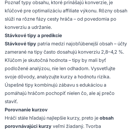
Poznať typy obsahu, ktoré prinášajú konverzie, je
kľúčové pre optimalizáciu affiliate výkonu. Rôzny obsah
slúži na rôzne fázy cesty hráča – od povedomia po
konverziu a udržanie.
Stávkové tipy a predikcie
Stávkové tipy
patria medzi najobľúbenejší obsah – účty
zamerané na tipy často dosahujú konverziu 2,8–4,2 %.
Kľúčom je skutočná hodnota – tipy by mali byť
podložené analýzou, nie len odhadom. Vysvetľujte
svoje dôvody, analyzujte kurzy a hodnotu rizika.
Úspešné tipy kombinujú zábavu s edukáciou a
pomáhajú hráčom pochopiť nielen čo, ale aj prečo
staviť.
Porovnanie kurzov
Hráči stále hľadajú najlepšie kurzy, preto je
obsah
porovnávajúci kurzy
veľmi žiadaný. Tvorba