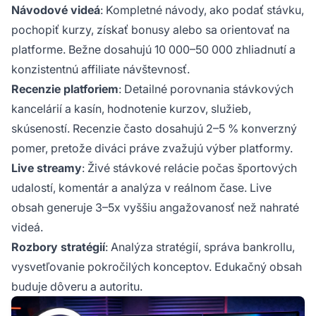
Návodové videá
: Kompletné návody, ako podať stávku,
pochopiť kurzy, získať bonusy alebo sa orientovať na
platforme. Bežne dosahujú 10 000–50 000 zhliadnutí a
konzistentnú affiliate návštevnosť.
Recenzie platforiem
: Detailné porovnania stávkových
kancelárií a kasín, hodnotenie kurzov, služieb,
skúseností. Recenzie často dosahujú 2–5 % konverzný
pomer, pretože diváci práve zvažujú výber platformy.
Live streamy
: Živé stávkové relácie počas športových
udalostí, komentár a analýza v reálnom čase. Live
obsah generuje 3–5x vyššiu angažovanosť než nahraté
videá.
Rozbory stratégií
: Analýza stratégií, správa bankrollu,
vysvetľovanie pokročilých konceptov. Edukačný obsah
buduje dôveru a autoritu.