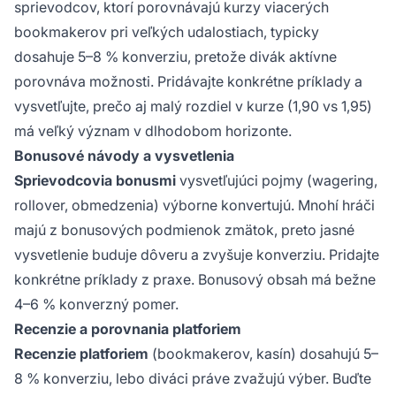
sprievodcov, ktorí porovnávajú kurzy viacerých
bookmakerov pri veľkých udalostiach, typicky
dosahuje 5–8 % konverziu, pretože divák aktívne
porovnáva možnosti. Pridávajte konkrétne príklady a
vysvetľujte, prečo aj malý rozdiel v kurze (1,90 vs 1,95)
má veľký význam v dlhodobom horizonte.
Bonusové návody a vysvetlenia
Sprievodcovia bonusmi
vysvetľujúci pojmy (wagering,
rollover, obmedzenia) výborne konvertujú. Mnohí hráči
majú z bonusových podmienok zmätok, preto jasné
vysvetlenie buduje dôveru a zvyšuje konverziu. Pridajte
konkrétne príklady z praxe. Bonusový obsah má bežne
4–6 % konverzný pomer.
Recenzie a porovnania platforiem
Recenzie platforiem
(bookmakerov, kasín) dosahujú 5–
8 % konverziu, lebo diváci práve zvažujú výber. Buďte