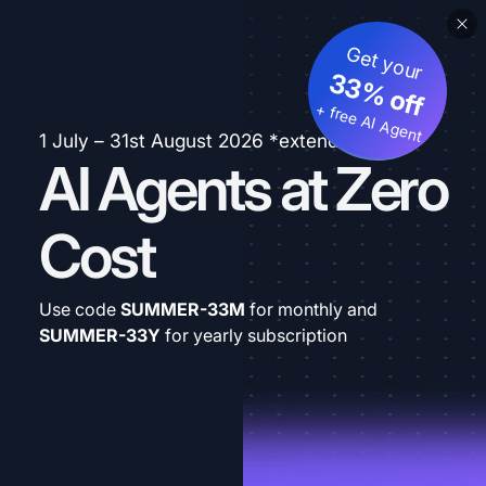
Get your
33% off
+ free AI Agent
1 July – 31st August 2026 *extended
AI Agents at Zero
Cost
Use code
SUMMER-33M
for monthly and
SUMMER-33Y
for yearly subscription