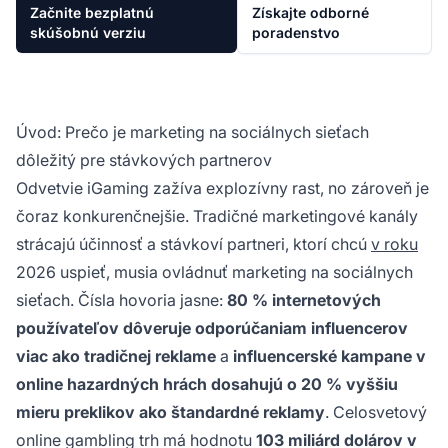
Začnite bezplatnú
Získajte odborné
skúšobnú verziu
poradenstvo
Úvod: Prečo je marketing na sociálnych sieťach
dôležitý pre stávkových partnerov
Odvetvie iGaming zažíva explozívny rast, no zároveň je
čoraz konkurenčnejšie. Tradičné marketingové kanály
strácajú účinnosť a stávkoví partneri, ktorí chcú
v roku
2026 uspieť, musia ovládnuť marketing na sociálnych
sieťach. Čísla hovoria jasne:
80 % internetových
používateľov dôveruje odporúčaniam influencerov
viac ako tradičnej reklame
a
influencerské kampane v
online hazardných hrách dosahujú o 20 % vyššiu
mieru preklikov ako štandardné reklamy
. Celosvetový
online gambling trh má hodnotu
103 miliárd dolárov v