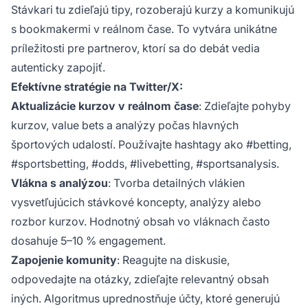
Stávkari tu zdieľajú tipy, rozoberajú kurzy a komunikujú
s bookmakermi v reálnom čase. To vytvára unikátne
príležitosti pre partnerov, ktorí sa do debát vedia
autenticky zapojiť.
Efektívne stratégie na Twitter/X:
Aktualizácie kurzov v reálnom čase
: Zdieľajte pohyby
kurzov, value bets a analýzy počas hlavných
športových udalostí. Používajte hashtagy ako #betting,
#sportsbetting, #odds, #livebetting, #sportsanalysis.
Vlákna s analýzou
: Tvorba detailných vlákien
vysvetľujúcich stávkové koncepty, analýzy alebo
rozbor kurzov. Hodnotný obsah vo vláknach často
dosahuje 5–10 % engagement.
Zapojenie komunity
: Reagujte na diskusie,
odpovedajte na otázky, zdieľajte relevantný obsah
iných.
Algoritmus uprednostňuje účty, ktoré generujú