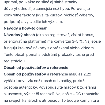
úprimní, poukážte na silné aj slabé stránky –
dôveryhodnosť je cennejšia než hype. Porovnajte
konkrétne faktory (kvalita kurzov, rýchlosť výberov,
podpora) a vysvetlite ich význam.
Návody a how-to obsah
Návodový obsah
(ako sa registrovať, získať bonus,
orientovať na platforme) má konverziu 3–5 %. Najlepšie
fungujú krokové návody s obrázkami alebo videom.
Tento obsah pomáha odstrániť prekážky tesne pred
registráciou.
Obsah od používateľov a referencie
Obsah od používateľov
a referencie majú až 2,2x
vyššiu konverziu než obsah od značky, pretože
pôsobia autenticky. Povzbudzujte hráčov k zdieľaniu
skúseností, výhier či recenzií. Najlepšie UGC repustnite
na svojich kanáloch s atribúciou. To buduje komunitu a