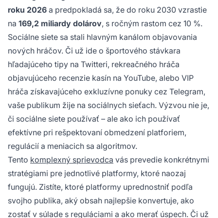
roku 2026
a predpokladá sa, že do roku 2030 vzrastie
na
169,2 miliardy dolárov
, s ročným rastom cez 10 %.
Sociálne siete sa stali hlavným kanálom objavovania
nových hráčov. Či už ide o športového stávkara
hľadajúceho tipy na Twitteri, rekreačného hráča
objavujúceho recenzie kasín na YouTube, alebo VIP
hráča získavajúceho exkluzívne ponuky cez Telegram,
vaše publikum žije na sociálnych sieťach. Výzvou nie je,
či sociálne siete používať – ale ako ich používať
efektívne pri rešpektovaní obmedzení platforiem,
regulácií a meniacich sa algoritmov.
Tento
komplexný sprievodca
vás prevedie konkrétnymi
stratégiami pre jednotlivé platformy, ktoré naozaj
fungujú. Zistíte, ktoré platformy uprednostniť podľa
svojho publika, aký obsah najlepšie konvertuje, ako
zostať v súlade s reguláciami a ako merať úspech. Či už