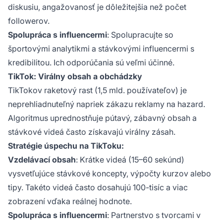
diskusiu, angažovanosť je dôležitejšia než počet
followerov.
Spolupráca s influencermi
: Spolupracujte so
športovými analytikmi a stávkovými influencermi s
kredibilitou. Ich odporúčania sú veľmi účinné.
TikTok: Virálny obsah a obchádzky
TikTokov raketový rast (1,5 mld. používateľov) je
neprehliadnuteľný napriek zákazu reklamy na hazard.
Algoritmus uprednostňuje pútavý, zábavný obsah a
stávkové videá často získavajú virálny zásah.
Stratégie úspechu na TikToku:
Vzdelávací obsah
: Krátke videá (15–60 sekúnd)
vysvetľujúce stávkové koncepty, výpočty kurzov alebo
tipy. Takéto videá často dosahujú 100-tisíc a viac
zobrazení vďaka reálnej hodnote.
Spolupráca s influencermi
: Partnerstvo s tvorcami v