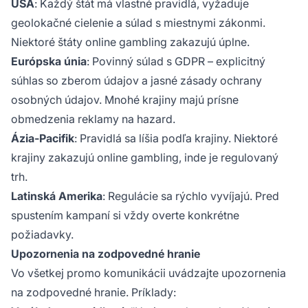
USA
: Každý štát má vlastné pravidlá, vyžaduje
geolokačné cielenie a súlad s miestnymi zákonmi.
Niektoré štáty online gambling zakazujú úplne.
Európska únia
: Povinný súlad s GDPR – explicitný
súhlas so zberom údajov a jasné zásady ochrany
osobných údajov. Mnohé krajiny majú prísne
obmedzenia reklamy na hazard.
Ázia-Pacifik
: Pravidlá sa líšia podľa krajiny. Niektoré
krajiny zakazujú online gambling, inde je regulovaný
trh.
Latinská Amerika
: Regulácie sa rýchlo vyvíjajú. Pred
spustením kampaní si vždy overte konkrétne
požiadavky.
Upozornenia na zodpovedné hranie
Vo všetkej promo komunikácii uvádzajte upozornenia
na zodpovedné hranie. Príklady: