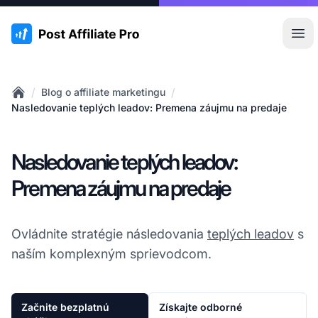
:site.title
Otv
/
/
Blog o affiliate marketingu
Home
Nasledovanie teplých leadov: Premena záujmu na predaje
Nasledovanie teplých leadov:
Premena záujmu na predaje
Ovládnite stratégie následovania
teplých leadov
s
naším komplexným sprievodcom.
Začnite bezplatnú
Získajte odborné