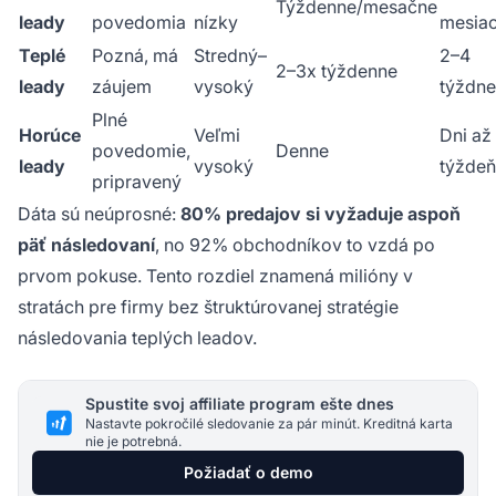
Týždenne/mesačne
leady
povedomia
nízky
mesia
Teplé
Pozná, má
Stredný–
2–4
2–3x týždenne
leady
záujem
vysoký
týždne
Plné
Horúce
Veľmi
Dni až
povedomie,
Denne
leady
vysoký
týždeň
pripravený
Dáta sú neúprosné:
80% predajov si vyžaduje aspoň
päť následovaní
, no 92% obchodníkov to vzdá po
prvom pokuse. Tento rozdiel znamená milióny v
stratách pre firmy bez štruktúrovanej stratégie
následovania teplých leadov.
Spustite svoj affiliate program ešte dnes
Nastavte pokročilé sledovanie za pár minút. Kreditná karta
nie je potrebná.
Požiadať o demo