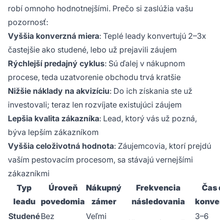
robí omnoho hodnotnejšími. Prečo si zaslúžia vašu
pozornosť:
Vyššia konverzná miera
: Teplé leady konvertujú 2–3x
častejšie ako studené, lebo už prejavili záujem
Rýchlejší predajný cyklus
: Sú ďalej v nákupnom
procese, teda uzatvorenie obchodu trvá kratšie
Nižšie náklady na akvizíciu
: Do ich získania ste už
investovali; teraz len rozvíjate existujúci záujem
Lepšia kvalita zákazníka
: Lead, ktorý vás už pozná,
býva lepším zákazníkom
Vyššia celoživotná hodnota
: Záujemcovia, ktorí prejdú
vaším pestovacím procesom, sa stávajú vernejšími
zákazníkmi
Typ
Úroveň
Nákupný
Frekvencia
Čas 
leadu
povedomia
zámer
následovania
konve
Studené
Bez
Veľmi
3–6