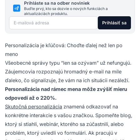
Prihláste sa na odber noviniek
Buďte prvý, kto sa dozvie o nových funkciách a
aktualizáciách produktu.
E-mailová adresa
Prihlásiť sa
Personalizácia je kľúčová: Choďte ďalej než len po
meno
Všeobecné správy typu “len sa ozývam” už nefungujú.
Záujemcovia rozpoznajú hromadný e-mail na míle
ďaleko, čo signalizuje, že vám na ich situácii nezáleží.
Personalizácia nad rámec mena môže zvýšiť mieru
odpovedí až o 220%.
Skutočná personalizácia
znamená odkazovať na
konkrétne interakcie s vašou značkou. Spomeňte blog,
ktorý si stiahli, webinár, ktorého sa zúčastnili, alebo
problém, ktorý uviedli vo formulári. Ak pracujú v