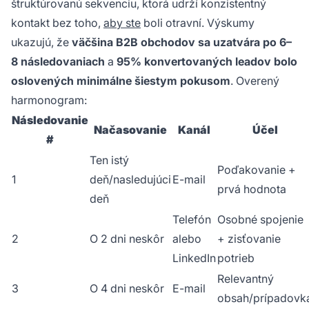
štruktúrovanú sekvenciu, ktorá udrží konzistentný
kontakt bez toho,
aby ste
boli otravní. Výskumy
ukazujú, že
väčšina B2B obchodov sa uzatvára po 6–
8 následovaniach
a
95% konvertovaných leadov bolo
oslovených minimálne šiestym pokusom
. Overený
harmonogram:
Následovanie
Načasovanie
Kanál
Účel
#
Ten istý
Poďakovanie +
1
deň/nasledujúci
E-mail
prvá hodnota
deň
Telefón
Osobné spojenie
2
O 2 dni neskôr
alebo
+ zisťovanie
LinkedIn
potrieb
Relevantný
3
O 4 dni neskôr
E-mail
obsah/prípadovk