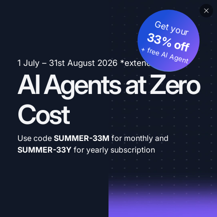
Get your
33% off
+ free AI Agent
1 July – 31st August 2026 *extended
AI Agents at Zero
Cost
Use code
SUMMER-33M
for monthly and
SUMMER-33Y
for yearly subscription