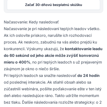
Začať 30-dňovú bezplatnú skúšku
Načasovanie: Kedy nasledovať
Načasovanie je pri následovaní teplých leadov všetko.
Ak ich oslovíte priskoro, narušíte ich rozhodovací
proces. Ak neskoro, zabudnú na vás alebo prejdú ku
konkurencii. Výskumy ukazujú, že
kontaktovanie leadu
do 60 sekúnd od jeho akcie môže zvýšiť konverznú
mieru o 400%
, no pri teplých leadoch s už prejaveným
záujmom je okno o niečo širšie.
Pri teplých leadoch sa snažte nasledovať
do 24 hodín
od poslednej interakcie. Ak stiahli obsah alebo sa
zúčastnili webinára, pošlite poďakovanie ešte v ten istý
deň alebo nasledujúce ráno. Takto udržíte momentum
bez tlaku. Ďalšie následovania rozložte strategicky: o 2