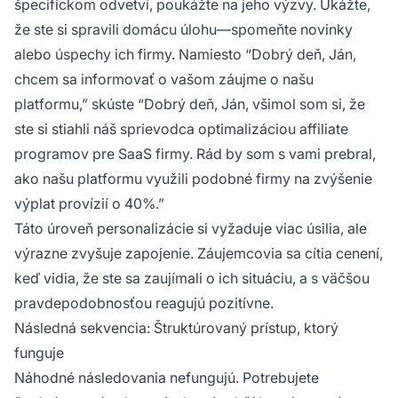
špecifickom odvetví, poukážte na jeho výzvy. Ukážte,
že ste si spravili domácu úlohu—spomeňte novinky
alebo úspechy ich firmy. Namiesto “Dobrý deň, Ján,
chcem sa informovať o vašom záujme o našu
platformu,” skúste “Dobrý deň, Ján, všimol som si, že
ste si stiahli náš sprievodca optimalizáciou affiliate
programov pre SaaS firmy. Rád by som s vami prebral,
ako našu platformu využili podobné firmy na zvýšenie
výplat provízií o 40%.”
Táto úroveň personalizácie si vyžaduje viac úsilia, ale
výrazne zvyšuje zapojenie. Záujemcovia sa cítia cenení,
keď vidia, že ste sa zaujímali o ich situáciu, a s väčšou
pravdepodobnosťou reagujú pozitívne.
Následná sekvencia: Štruktúrovaný prístup, ktorý
funguje
Náhodné následovania nefungujú. Potrebujete