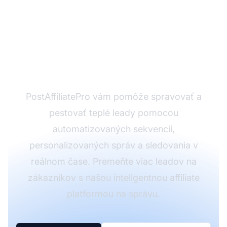
Pripravení
automatizovať
nasledovanie teplých
leadov?
PostAffiliatePro vám pomôže spravovať a
pestovať teplé leady pomocou
automatizovaných sekvencií,
personalizovaných správ a sledovania v
reálnom čase. Premeňte viac leadov na
zákazníkov s našou inteligentnou affiliate
platformou na správu.