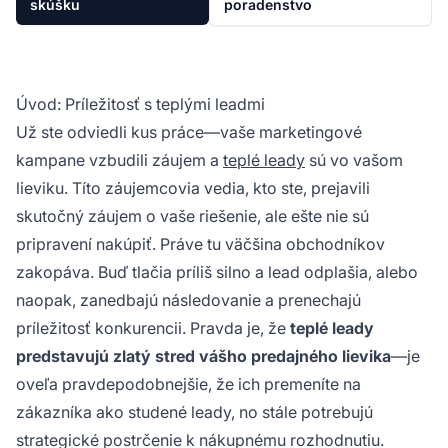
skúšku
poradenstvo
Úvod: Príležitosť s teplými leadmi
Už ste odviedli kus práce—vaše marketingové
kampane vzbudili záujem a
teplé leady
sú vo vašom
lieviku. Títo záujemcovia vedia, kto ste, prejavili
skutočný záujem o vaše riešenie, ale ešte nie sú
pripravení nakúpiť. Práve tu väčšina obchodníkov
zakopáva. Buď tlačia príliš silno a lead odplašia, alebo
naopak, zanedbajú následovanie a prenechajú
príležitosť konkurencii. Pravda je, že
teplé leady
predstavujú zlatý stred vášho predajného lievika
—je
oveľa pravdepodobnejšie, že ich premeníte na
zákazníka ako studené leady, no stále potrebujú
strategické postrčenie k nákupnému rozhodnutiu.