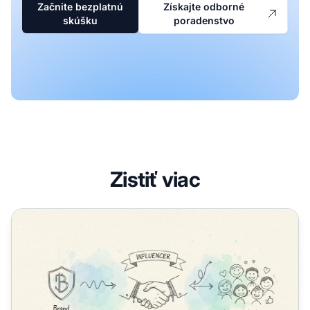
Začnite bezplatnú
Získajte odborné
skúšku
poradenstvo
Zistiť viac
Ako sledovať teplé leady bez toho, aby ste boli dotieraví