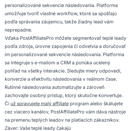
personalizované sekvencie následovania. Platforma
umožňuje tvoriť vlastné workflow, ktoré sa spúšťajú
podľa správania záujemcu, takže žiadny lead vám
neprepadne.
Vďaka PostAffiliatePro môžete segmentovať teplé leady
podľa zdroja, úrovne zapojenia či odvetvia a doručovať
im personalizované sekvencie následovania. Platforma
sa integruje s e-mailom a CRM a ponúka ucelený
pohľad na všetky interakcie. Sledujte miery odpovedí,
konverzie a efektivitu následovania v reálnom čase.
Rutinné následovania automatizujte a zároveň
zachovajte osobný prístup, ktorý skutočne konvertuje.
Či
už spravujete malý affiliate
program alebo škálujete
cez viacero kanálov, PostAffiliatePro vám dáva nástroje
na premenu teplých leadov na platiacich zákazníkov.
Záver: Vaše teplé leady čakajú