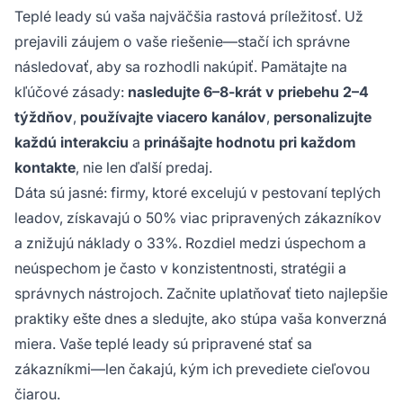
Teplé leady sú vaša najväčšia rastová príležitosť. Už
prejavili záujem o vaše riešenie—stačí ich správne
následovať, aby sa rozhodli nakúpiť. Pamätajte na
kľúčové zásady:
nasledujte 6–8-krát v priebehu 2–4
týždňov
,
používajte viacero kanálov
,
personalizujte
každú interakciu
a
prinášajte hodnotu pri každom
kontakte
, nie len ďalší predaj.
Dáta sú jasné: firmy, ktoré excelujú v pestovaní teplých
leadov, získavajú o 50% viac pripravených zákazníkov
a znižujú náklady o 33%. Rozdiel medzi úspechom a
neúspechom je často v konzistentnosti, stratégii a
správnych nástrojoch. Začnite uplatňovať tieto najlepšie
praktiky ešte dnes a sledujte, ako stúpa vaša konverzná
miera. Vaše teplé leady sú pripravené stať sa
zákazníkmi—len čakajú, kým ich prevediete cieľovou
čiarou.