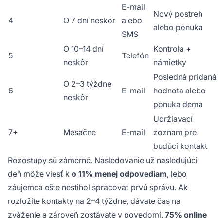
E-mail
Nový postreh
4
O 7 dní neskôr
alebo
alebo ponuka
SMS
O 10–14 dní
Kontrola +
5
Telefón
neskôr
námietky
Posledná pridaná
O 2–3 týždne
6
E-mail
hodnota alebo
neskôr
ponuka dema
Udržiavací
7+
Mesačne
E-mail
zoznam pre
budúci kontakt
Rozostupy sú zámerné. Nasledovanie už nasledujúci
deň môže viesť k
o 11% menej odpovediam
, lebo
záujemca ešte nestihol spracovať prvú správu. Ak
rozložíte kontakty na 2–4 týždne, dávate čas na
zváženie a zároveň zostávate v povedomí.
75% online