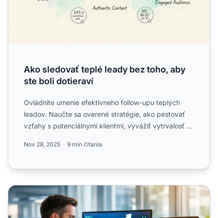
Ako sledovať teplé leady bez toho, aby
ste boli dotieraví
Ovládnite umenie efektívneho follow-upu teplých
leadov. Naučte sa overené stratégie, ako pestovať
vzťahy s potenciálnymi klientmi, vyvážiť vytrvalosť s
rešpekto...
Nov 28, 2025
9 min čítania
Ako získať neobmedzený počet leadov pre affiliate marke