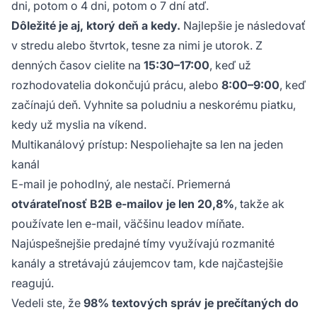
dni, potom o 4 dni, potom o 7 dní atď.
Dôležité je aj, ktorý deň a kedy.
Najlepšie je následovať
v stredu alebo štvrtok, tesne za nimi je utorok. Z
denných časov cielite na
15:30–17:00
, keď už
rozhodovatelia dokončujú prácu, alebo
8:00–9:00
, keď
začínajú deň. Vyhnite sa poludniu a neskorému piatku,
kedy už myslia na víkend.
Multikanálový prístup: Nespoliehajte sa len na jeden
kanál
E-mail je pohodlný, ale nestačí. Priemerná
otvárateľnosť B2B e-mailov je len 20,8%
, takže ak
používate len e-mail, väčšinu leadov míňate.
Najúspešnejšie predajné tímy využívajú rozmanité
kanály a stretávajú záujemcov tam, kde najčastejšie
reagujú.
Vedeli ste, že
98% textových správ je prečítaných do