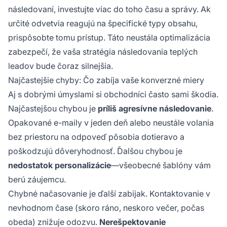
následovaní, investujte viac do toho času a správy. Ak
určité odvetvia reagujú na špecifické typy obsahu,
prispôsobte tomu prístup. Táto neustála optimalizácia
zabezpečí, že vaša stratégia následovania teplých
leadov bude čoraz silnejšia.
Najčastejšie chyby: Čo zabíja vaše konverzné miery
Aj s dobrými úmyslami si obchodníci často sami škodia.
Najčastejšou chybou je
príliš agresívne následovanie
.
Opakované e-maily v jeden deň alebo neustále volania
bez priestoru na odpoveď pôsobia dotieravo a
poškodzujú dôveryhodnosť. Ďalšou chybou je
nedostatok personalizácie
—všeobecné šablóny vám
berú záujemcu.
Chybné načasovanie je ďalší zabijak. Kontaktovanie v
nevhodnom čase (skoro ráno, neskoro večer, počas
obeda) znižuje odozvu.
Nerešpektovanie