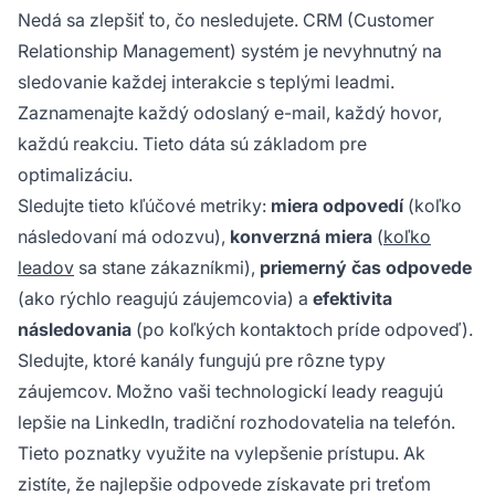
Nedá sa zlepšiť to, čo nesledujete. CRM (Customer
Relationship Management) systém je nevyhnutný na
sledovanie každej interakcie s teplými leadmi.
Zaznamenajte každý odoslaný e-mail, každý hovor,
každú reakciu. Tieto dáta sú základom pre
optimalizáciu.
Sledujte tieto kľúčové metriky:
miera odpovedí
(koľko
následovaní má odozvu),
konverzná miera
(
koľko
leadov
sa stane zákazníkmi),
priemerný čas odpovede
(ako rýchlo reagujú záujemcovia) a
efektivita
následovania
(po koľkých kontaktoch príde odpoveď).
Sledujte, ktoré kanály fungujú pre rôzne typy
záujemcov. Možno vaši technologickí leady reagujú
lepšie na LinkedIn, tradiční rozhodovatelia na telefón.
Tieto poznatky využite na vylepšenie prístupu. Ak
zistíte, že najlepšie odpovede získavate pri treťom