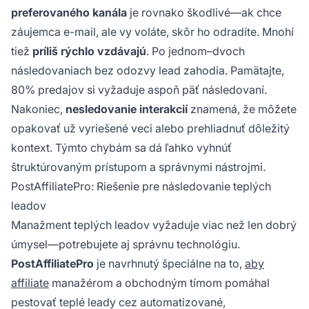
preferovaného kanála
je rovnako škodlivé—ak chce
záujemca e-mail, ale vy voláte, skôr ho odradíte. Mnohí
tiež
príliš rýchlo vzdávajú
. Po jednom–dvoch
následovaniach bez odozvy lead zahodia. Pamätajte,
80% predajov si vyžaduje aspoň päť následovaní.
Nakoniec,
nesledovanie interakcií
znamená, že môžete
opakovať už vyriešené veci alebo prehliadnuť dôležitý
kontext. Týmto chybám sa dá ľahko vyhnúť
štruktúrovaným prístupom a správnymi nástrojmi.
PostAffiliatePro: Riešenie pre následovanie teplých
leadov
Manažment teplých leadov vyžaduje viac než len dobrý
úmysel—potrebujete aj správnu technológiu.
PostAffiliatePro
je navrhnutý špeciálne na to,
aby
affiliate
manažérom a obchodným tímom pomáhal
pestovať teplé leady cez automatizované,