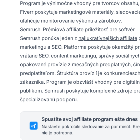
Program je výnimočne vhodný pre tvorcov obsahu, 
Fiverr poskytuje marketingové materiály, sledovaci
uľahčuje monitorovanie výkonu a zárobkov.
Semrush: Prémiová affiliate príležitosť pre softvér
Semrush ponúka jeden z
najlukratívnejších affiliate
p
marketingu a SEO. Platforma poskytuje okamžitý p
vrátane SEO, content marketingu, správy sociálnych 
opakované provízie z mesačných predplatných, čím s
predplatiteľom. Štruktúra provízií je konkurencies
zákazníka. Program je obzvlášť vhodný pre digitál
publikom. Semrush poskytuje komplexné zdroje pre a
špecializovanú podporu.
Spustite svoj affiliate program ešte dnes
Nastavte pokročilé sledovanie za pár minút. Kre
nie je potrebná.