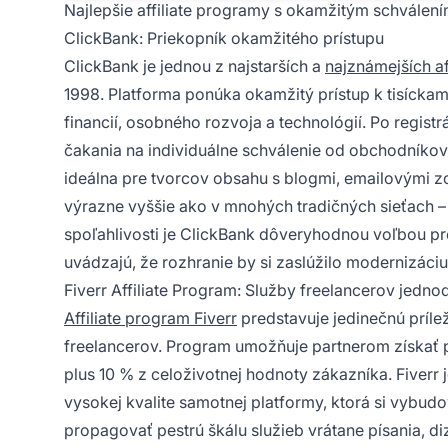
Najlepšie affiliate programy s okamžitým schválen
ClickBank: Priekopník okamžitého prístupu
ClickBank je jednou z najstarších a
najznámejších aff
1998. Platforma ponúka okamžitý prístup k tisíckam
financií, osobného rozvoja a technológií. Po regis
čakania na individuálne schválenie od obchodníkov. 
ideálna pre tvorcov obsahu s blogmi, emailovými z
výrazne vyššie ako v mnohých tradičných sieťach –
spoľahlivosti je ClickBank dôveryhodnou voľbou pre 
uvádzajú, že rozhranie by si zaslúžilo modernizáciu
Fiverr Affiliate Program: Služby freelancerov jedn
Affiliate program Fiverr
predstavuje jedinečnú príle
freelancerov. Program umožňuje partnerom získať p
plus 10 % z celoživotnej hodnoty zákazníka. Fiver
vysokej kvalite samotnej platformy, ktorá si vybudo
propagovať pestrú škálu služieb vrátane písania, d