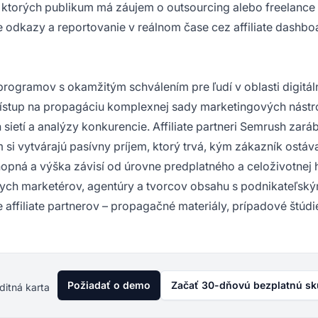
ktorých publikum má záujem o outsourcing alebo freelance r
e odkazy a reportovanie v reálnom čase cez affiliate dashbo
rogramov s okamžitým schválením pre ľudí v oblasti digitá
rístup na propagáciu komplexnej sady marketingových nástr
sietí a analýzy konkurencie. Affiliate partneri Semrush zará
i vytvárajú pasívny príjem, ktorý trvá, kým zákazník ostáv
chopná a výška závisí od úrovne predplatného a celoživotnej
nych marketérov, agentúry a tvorcov obsahu s podnikateľsk
ffiliate partnerov – propagačné materiály, prípadové štúdi
Požiadať o demo
Začať 30-dňovú bezplatnú s
ditná karta