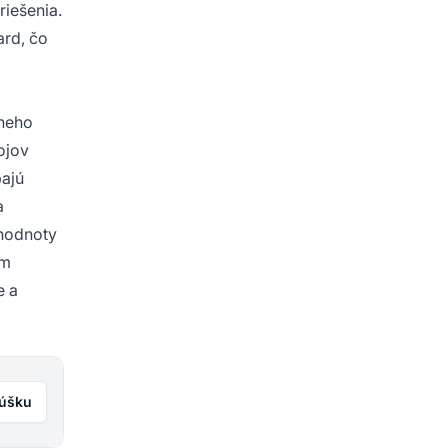
iešenia.
ard, čo
lneho
ojov
bajú
a
 hodnoty
ým
e a
kúšku