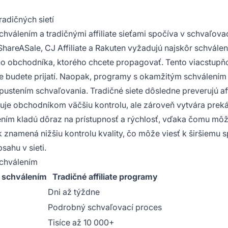
adičných sietí
válením a tradičnými affiliate sieťami spočíva v schvaľov
ShareASale, CJ Affiliate a Rakuten vyžadujú najskôr schválen
dého obchodníka, ktorého chcete propagovať. Tento viacstupň
 že budete prijatí. Naopak, programy s okamžitým schválením 
ustením schvaľovania. Tradičné siete dôsledne preverujú aff
tuje obchodníkom väčšiu kontrolu, ale zároveň vytvára prek
ím kladú dôraz na prístupnosť a rýchlosť, vďaka čomu môž
 znamená nižšiu kontrolu kvality, čo môže viesť k širšiemu 
sahu v sieti.
schválením
 schválením
Tradičné affiliate programy
Dni až týždne
Podrobný schvaľovací proces
Tisíce až 10 000+