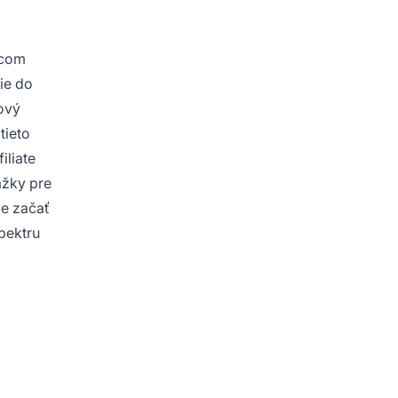
acom
ie do
ový
tieto
iliate
ážky pre
e začať
spektru