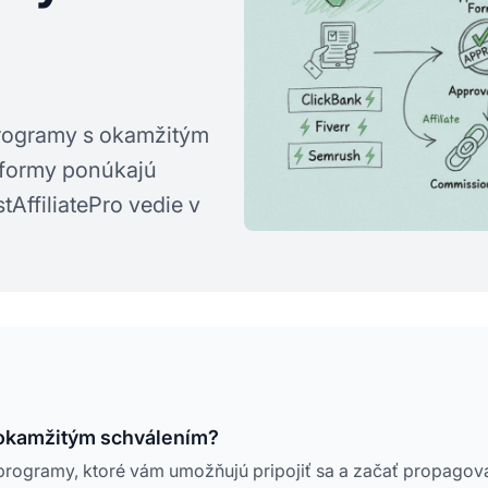
 programy s okamžitým
atformy ponúkajú
tAffiliatePro vedie v
s okamžitým schválením?
rogramy, ktoré vám umožňujú pripojiť sa a začať propagov