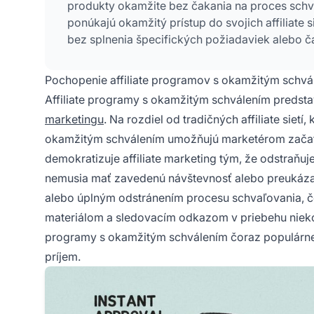
produkty okamžite bez čakania na proces schva
ponúkajú okamžitý prístup do svojich affiliate
bez splnenia špecifických požiadaviek alebo č
Pochopenie affiliate programov s okamžitým schvá
Affiliate programy s okamžitým schválením predsta
marketingu
. Na rozdiel od tradičných affiliate siet
okamžitým schválením umožňujú marketérom začať p
demokratizuje affiliate marketing tým, že odstraňuj
nemusia mať zavedenú návštevnosť alebo preukázat
alebo úplným odstránením procesu schvaľovania, čo
materiálom a sledovacím odkazom v priebehu niekoľk
programy s okamžitým schválením čoraz populárnejš
príjem.