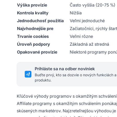
Výška provízie
Často vyššia (20-75 %)
Kontrola kvality
Nižšia
Jednoduchosť použitia
Veľmi jednoduché
Najvhodnejšie pre
Začiatočníci, rýchly štar
Trvanie cookies
Veľmi rôzne
Úroveň podpory
Základná až stredná
Opakované provízie
Niektoré programy pon
Prihláste sa na odber noviniek
Buďte prvý, kto sa dozvie o nových funkciách a
produktu.
Kľúčové výhody programov s okamžitým schválen
Affiliate programy s okamžitým schválením ponúkajú
skúsených marketérov. Najzreteľnejšou výhodou je rý