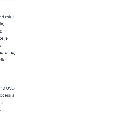
 od roku
ia,
z
že je
ú
horočnej
lia
e 10 USD
rocesu a
žu
.