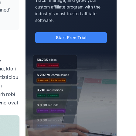
Track, manage, and grow your
h
custom affiliate program with the
ihneď
industry's most trusted affiliate
software.
Start Free Trial
p
u, ktorí
tizáciou
m
rh robí
enerovať