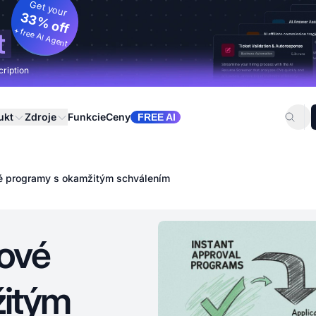
Get your
33% off
+ free AI Agent
t
cription
ukt
Zdroje
Funkcie
Ceny
FREE AI
vé programy s okamžitým schválením
gové
žitým