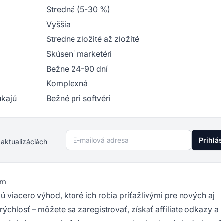
Stredná (5-30 %)
Vyššia
Stredne zložité až zložité
t
Skúsení marketéri
Bežne 24-90 dní
Komplexná
úkajú
Bežné pri softvéri
E-mailová adresa
Prihlá
 aktualizáciách
ím
 viacero výhod, ktoré ich robia príťažlivými pre nových aj
chlosť – môžete sa zaregistrovať, získať affiliate odkazy a