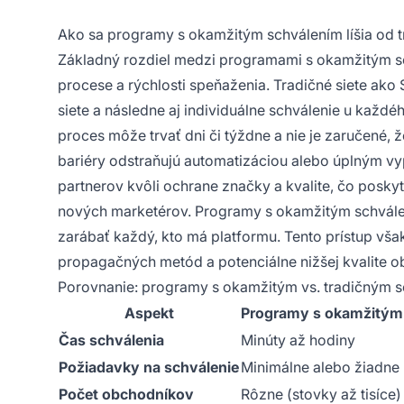
Ako sa programy s okamžitým schválením líšia od tr
Základný rozdiel medzi programami s okamžitým sch
procese a rýchlosti speňaženia. Tradičné siete ako 
siete a následne aj individuálne schválenie u kaž
proces môže trvať dni či týždne a nie je zaručené,
bariéry odstraňujú automatizáciou alebo úplným vyp
partnerov kvôli ochrane značky a kvalite, čo posky
nových marketérov. Programy s okamžitým schválen
zarábať každý, kto má platformu. Tento prístup však
propagačných metód a potenciálne nižšej kvalite ob
Porovnanie: programy s okamžitým vs. tradičným 
Aspekt
Programy s okamžitým
Čas schválenia
Minúty až hodiny
Požiadavky na schválenie
Minimálne alebo žiadne
Počet obchodníkov
Rôzne (stovky až tisíce)