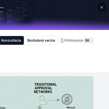
Konzultácia
Skúšobná verzia
Prihlásenie
SK