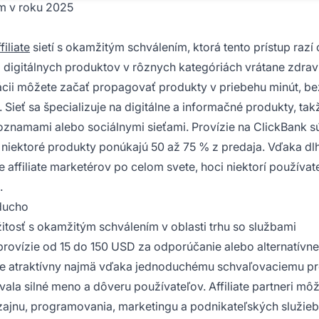
ím v roku 2025
iliate
sietí s okamžitým schválením, ktorá tento prístup razí
 digitálnych produktov v rôznych kategóriách vrátane zdrav
trácii môžete začať propagovať produkty v priebehu minút, be
Sieť sa špecializuje na digitálne a informačné produkty, tak
oznamami alebo sociálnymi sieťami. Provízie na ClickBank s
 niektoré produkty ponúkajú 50 až 75 % z predaja. Vďaka dl
affiliate marketérov po celom svete, hoci niektorí používate
.
oducho
žitosť s okamžitým schválením v oblasti trhu so službami
rovízie od 15 do 150 USD za odporúčanie alebo alternatívn
r je atraktívny najmä vďaka jednoduchému schvaľovaciemu p
vala silné meno a dôveru používateľov. Affiliate partneri mô
izajnu, programovania, marketingu a podnikateľských služieb