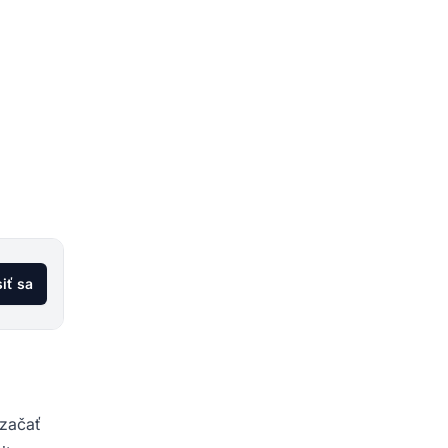
siť sa
 začať