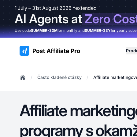
1 July – 31st August 2026 *extended
AI Agents at
Zero Cos
Use code
SUMMER-33M
for monthly and
SUMMER-33Y
for yearly subs
:site.title
Prod
/
/
Často kladené otázky
Affiliate marketingo
Home
Affiliate marketin
programy s okam