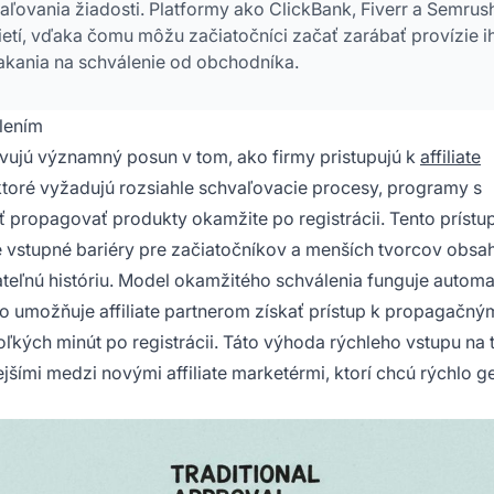
ľovania žiadosti. Platformy ako ClickBank, Fiverr a Semrus
 sietí, vďaka čomu môžu začiatočníci začať zarábať provízie 
akania na schválenie od obchodníka.
lením
vujú významný posun v tom, ako firmy pristupujú k
affiliate
í, ktoré vyžadujú rozsiahle schvaľovacie procesy, programy s
ropagovať produkty okamžite po registrácii. Tento prístu
e vstupné bariéry pre začiatočníkov a menších tvorcov obsah
eľnú históriu. Model okamžitého schválenia funguje automa
 umožňuje affiliate partnerom získať prístup k propagačný
ých minút po registrácii. Táto výhoda rýchleho vstupu na t
ími medzi novými affiliate marketérmi, ktorí chcú rýchlo g