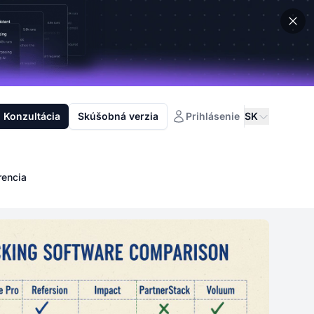
Konzultácia
Skúšobná verzia
Prihlásenie
SK
rencia