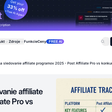
Get your
33% off
+ free AI Agent
t
cription
ukt
Zdroje
Funkcie
Ceny
FREE AI
a sledovanie affiliate programov 2025 - Post Affiliate Pro vs konku
anie affiliate
ate Pro vs