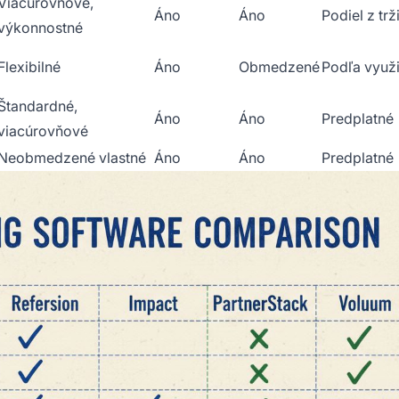
Viacúrovňové,
Áno
Áno
Podiel z trž
výkonnostné
Flexibilné
Áno
Obmedzené
Podľa využi
Štandardné,
Áno
Áno
Predplatné
viacúrovňové
Neobmedzené vlastné
Áno
Áno
Predplatné