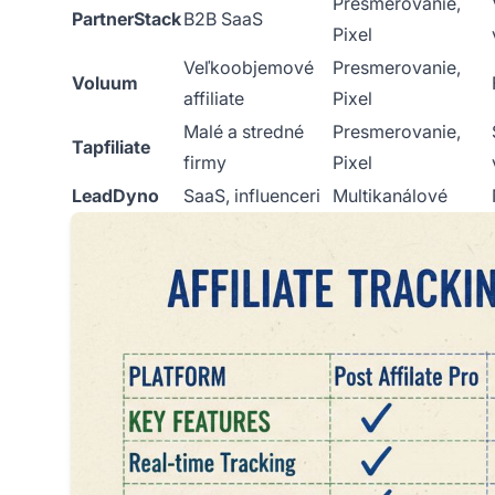
Presmerovanie,
PartnerStack
B2B SaaS
Pixel
Veľkoobjemové
Presmerovanie,
Voluum
affiliate
Pixel
Malé a stredné
Presmerovanie,
Tapfiliate
firmy
Pixel
LeadDyno
SaaS, influenceri
Multikanálové