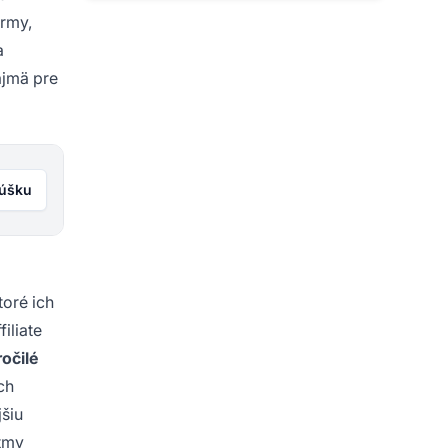
irmy,
a
ajmä pre
kúšku
toré ich
iliate
očilé
ch
jšiu
itmy