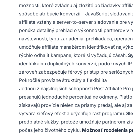
možnosti, ktoré zvládnu aj zložité požiadavky affil
spôsobe atribúcie konverzií – JavaScript sledova
affiliate vzťahy a server-to-server sledovanie pre
ponúka detailný prehľad o výkonnosti partnerov v 
návštevnosti, typu zariadenia, prehliadača, operač
umožňuje affiliate manažérom identifikovať najvýko
rýchlo odhaliť kampane, ktoré si vyžadujú zásah.
S
identifikáciu duplicitných konverzií, podozrivých I
zároveň zabezpečuje férový prístup pre serióznych
Pokročilé provízne štruktúry a flexibilita
Jednou z najsilnejších schopností Post Affiliate P
presahujú jednoduché percentuálne odmeny. Plat
získavajú provízie nielen za priamy predaj, ale aj za
vytvára sieťový efekt a urýchľuje rast programu.
Sl
predplatné služby, pretože umožňuje partnerom získa
počas jeho životného cyklu.
Možnosť rozdelenia pr