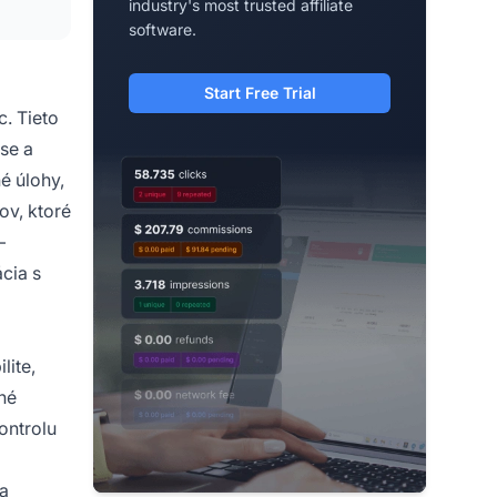
industry's most trusted affiliate
software.
Start Free Trial
. Tieto
se a
é úlohy,
ov, ktoré
–
cia s
lite,
né
ontrolu
ia