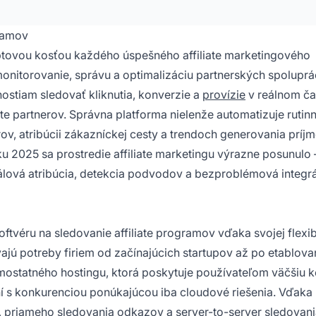
gramov
rbtovou kosťou každého úspešného affiliate marketingového
onitorovanie, správu a optimalizáciu partnerských spoluprác
ostiam sledovať kliknutia, konverzie a
provízie
v reálnom ča
te partnerov. Správna platforma nielenže automatizuje rutinn
ov, atribúcii zákazníckej cesty a trendoch generovania príjm
 2025 sa prostredie affiliate marketingu výrazne posunulo 
álová atribúcia, detekcia podvodov a bezproblémová integrá
ftvéru na sledovanie affiliate programov vďaka svojej flexibi
ajú potreby firiem od začínajúcich startupov až po etablova
mostatného hostingu, ktorá poskytuje používateľom väčšiu k
 s konkurenciou ponúkajúcou iba cloudové riešenia. Vďaka
 priameho sledovania odkazov a server-to-server sledovan