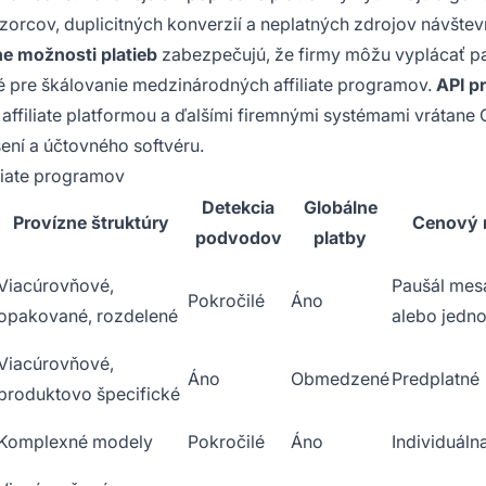
orcov, duplicitných konverzií a neplatných zdrojov návštevn
ne možnosti platieb
zabezpečujú, že firmy môžu vyplácať p
é pre škálovanie medzinárodných affiliate programov.
API pr
ffiliate platformou a ďalšími firemnými systémami vrátane
ení a účtovného softvéru.
iliate programov
Detekcia
Globálne
Provízne štruktúry
Cenový 
podvodov
platby
Viacúrovňové,
Paušál mes
Pokročilé
Áno
opakované, rozdelené
alebo jedn
Viacúrovňové,
Áno
Obmedzené
Predplatné
produktovo špecifické
Komplexné modely
Pokročilé
Áno
Individuáln