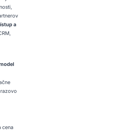
osti,
artnerov
ístup a
 CRM,
model
ačne
orazovo
a cena