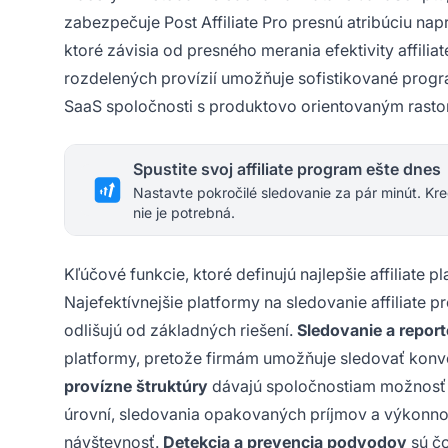
zabezpečuje Post Affiliate Pro presnú atribúciu nap
ktoré závisia od presného merania efektivity affil
rozdelených provízií umožňuje sofistikované progra
SaaS spoločnosti s produktovo orientovaným rast
Spustite svoj affiliate program ešte dnes
Nastavte pokročilé sledovanie za pár minút. Kre
nie je potrebná.
Kľúčové funkcie, ktoré definujú najlepšie affiliate p
Najefektívnejšie platformy na sledovanie affiliate 
odlišujú od základných riešení.
Sledovanie a repor
platformy, pretože firmám umožňuje sledovať konver
provízne štruktúry
dávajú spoločnostiam možnosť
úrovní, sledovania opakovaných príjmov a výkonnost
návštevnosť.
Detekcia a prevencia podvodov
sú čo