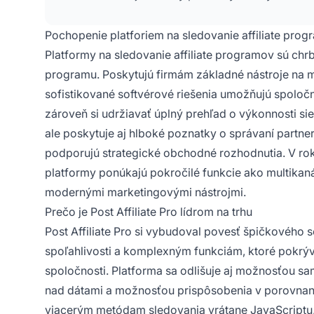
Pochopenie platforiem na sledovanie affiliate pro
Platformy na sledovanie affiliate programov sú ch
programu. Poskytujú firmám základné nástroje na m
sofistikované softvérové riešenia umožňujú spoločn
zároveň si udržiavať úplný prehľad o výkonnosti sie
ale poskytuje aj hlboké poznatky o správaní partner
podporujú strategické obchodné rozhodnutia. V roku
platformy ponúkajú pokročilé funkcie ako multikan
modernými marketingovými nástrojmi.
Prečo je Post Affiliate Pro lídrom na trhu
Post Affiliate Pro si vybudoval povesť špičkového so
spoľahlivosti a komplexným funkciám, ktoré pokrýv
spoločnosti. Platforma sa odlišuje aj možnosťou sa
nad dátami a možnosťou prispôsobenia v porovnaní
viacerým metódam sledovania vrátane JavaScriptu,