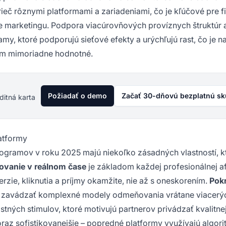
rieč rôznymi platformami a zariadeniami, čo je kľúčové pre f
iate marketingu. Podpora viacúrovňových províznych štruktúr 
my, ktoré podporujú sieťové efekty a urýchľujú rast, čo je n
om mimoriadne hodnotné.
Požiadať o demo
Začať 30-dňovú bezplatnú s
ditná karta
latformy
programov v roku 2025 majú niekoľko zásadných vlastností, k
tovanie v reálnom čase
je základom každej profesionálnej aff
zie, kliknutia a príjmy okamžite, nie až s oneskorením.
Pokr
 zavádzať komplexné modely odmeňovania vrátane viacerý
ných stimulov, ktoré motivujú partnerov privádzať kvalitne
raz sofistikovanejšie – popredné platformy využívajú algor