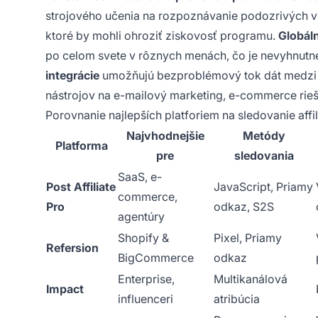
strojového učenia na rozpoznávanie podozrivých vz
ktoré by mohli ohroziť ziskovosť programu.
Globál
po celom svete v rôznych menách, čo je nevyhnutn
integrácie
umožňujú bezproblémový tok dát medzi a
nástrojov na e-mailový marketing, e-commerce rieš
Porovnanie najlepších platforiem na sledovanie aff
Najvhodnejšie
Metódy
Platforma
pre
sledovania
SaaS, e-
Post Affiliate
JavaScript, Priamy
commerce,
Pro
odkaz, S2S
agentúry
Shopify &
Pixel, Priamy
Refersion
BigCommerce
odkaz
Enterprise,
Multikanálová
Impact
influenceri
atribúcia