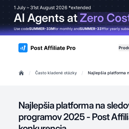
1 July – 31st August 2026 *extended
AI Agents at
Zero Cos
Use code
SUMMER-33M
for monthly and
SUMMER-33Y
for yearly subs
:site.title
Prod
/
/
Často kladené otázky
Najlepšia platforma n
Home
Najlepšia platforma na sledov
programov 2025 - Post Affili
konkurencia