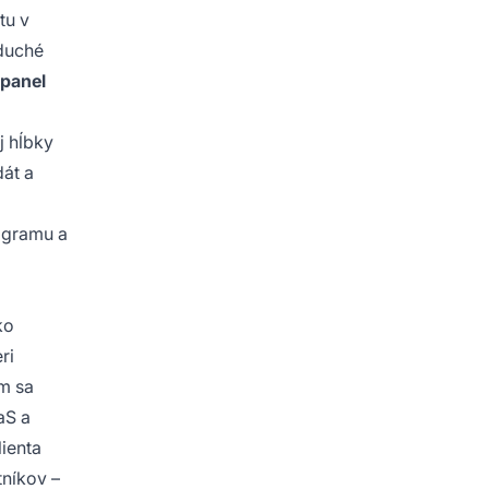
tu v
oduché
 panel
j hĺbky
dát a
rogramu a
ko
ri
ím sa
aS a
lienta
níkov –