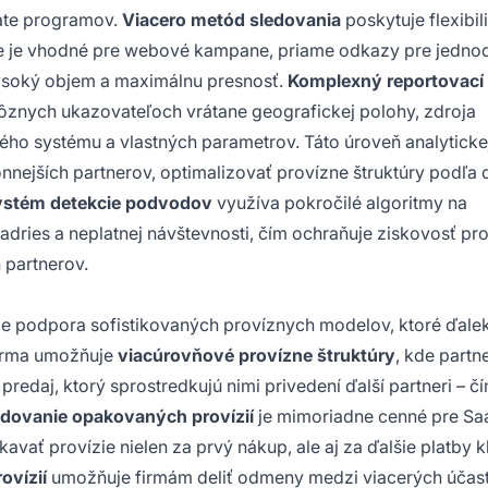
iate programov.
Viacero metód sledovania
poskytuje flexibili
nie je vhodné pre webové kampane, priame odkazy pre jedn
 vysoký objem a maximálnu presnosť.
Komplexný reportovací
rôznych ukazovateľoch vrátane geografickej polohy, zdroja
ného systému a vlastných parametrov. Táto úroveň analyticke
nnejších partnerov, optimalizovať provízne štruktúry podľa 
ystém detekcie podvodov
využíva pokročilé algoritmy na
P adries a neplatnej návštevnosti, čím ochraňuje ziskovosť p
 partnerov.
ro je podpora sofistikovaných províznych modelov, ktoré ďale
forma umožňuje
viacúrovňové provízne štruktúry
, kde partne
 predaj, ktorý sprostredkujú nimi privedení ďalší partneri – č
edovanie opakovaných provízií
je mimoriadne cenné pre Sa
vať provízie nielen za prvý nákup, ale aj za ďalšie platby k
ovízií
umožňuje firmám deliť odmeny medzi viacerých účast