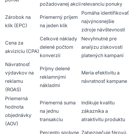
požadovanej akcii
relevanciu ponuky
Pomáha identifikovať
Zárobok na
Priemerný príjem
najvýnosnejšie
klik (EPC)
na jeden klik
zdroje návštevnosti
Celkové náklady
Nevyhnutné pre
Cena za
delené počtom
analýzu ziskovosti
akvizíciu (CPA)
konverzií
platených kampaní
Návratnosť
Príjmy delené
výdavkov na
Meria efektivitu a
reklamnými
reklamu
návratnosť kampane
nákladmi
(ROAS)
Priemerná
Priemerná suma
Indikuje kvalitu
hodnota
na jednu
zákazníka a
objednávky
transakciu
atraktivitu produktu
(AOV)
Percento správne
Zabezpečuje férovú