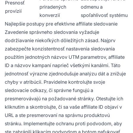
Presnosť
priradených
odmenu a
provízií
konverzií
spoľahlivosť systému
Najlepšie postupy pre efektívne affiliate sledovanie
Zavedenie správneho sledovania vyžaduje
dodržiavanie niekoľkých dôležitých zásad. Najprv
zabezpečte konzistentnosť nastavenia sledovania
použitím jednotných názvov UTM parametrov, affiliate
ID a názvov kampaní naprieč všetkými kanálmi. Táto
jednotnosť výrazne zjednodušuje analýzu dát a znižuje
chyby v atribúcii. Pravidelne kontrolujte svoje
sledovacie odkazy, či správne fungujú a
presmerovávajú na požadované stránky. Otestujte ich
kliknutím a skontrolujte, či sa vaše affiliate ID objaví v
URL a ste presmerovaní na správnu produktovú
stránku. Implementujte ochranu proti podvodom, aby
ste zabránili klikacím podvodom a botom nafukovať