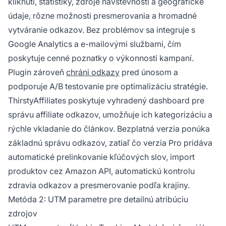
kliknutí, štatistiky, zdroje návštevnosti a geografické
údaje, rôzne možnosti presmerovania a hromadné
vytváranie odkazov. Bez problémov sa integruje s
Google Analytics a e-mailovými službami, čím
poskytuje cenné poznatky o výkonnosti kampaní.
Plugin zároveň
chráni odkazy
pred únosom a
podporuje A/B testovanie pre optimalizáciu stratégie.
ThirstyAffiliates poskytuje vyhradený dashboard pre
správu affiliate odkazov, umožňuje ich kategorizáciu a
rýchle vkladanie do článkov. Bezplatná verzia ponúka
základnú správu odkazov, zatiaľ čo verzia Pro pridáva
automatické prelinkovanie kľúčových slov, import
produktov cez Amazon API, automatickú kontrolu
zdravia odkazov a presmerovanie podľa krajiny.
Metóda 2: UTM parametre pre detailnú atribúciu
zdrojov