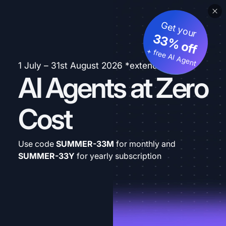
Get your
33% off
+ free AI Agent
1 July – 31st August 2026 *extended
AI Agents at Zero
Cost
Use code
SUMMER-33M
for monthly and
SUMMER-33Y
for yearly subscription