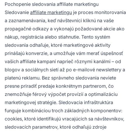
konverzií konkrétnemu affiliate partnerovi a
Pochopenie sledovania affiliate marketingu
presnom meraní výkonnosti kampaní.
Sledovanie
affiliate marketingu
je proces monitorovania
a zaznamenávania, keď návštevníci kliknú na vaše
propagačné odkazy a vykonajú požadované akcie ako
nákup, registrácia alebo stiahnutie. Tento systém
sledovania odhaľuje, ktoré marketingové aktivity
prinášajú konverzie, a umožňuje vám merať úspešnosť
vašich affiliate kampaní naprieč rôznymi kanálmi – od
blogov a sociálnych sietí až po e-mailové newslettery a
platenú reklamu. Bez správneho sledovania neviete
presne priradiť predaje konkrétnym partnerom, čo
znemožňuje férový výpočet provízií a optimalizáciu
marketingovej stratégie. Sledovacia infraštruktúra
funguje kombináciou troch základných komponentov:
cookies, ktoré identifikujú vracajúcich sa návštevníkov,
sledovacích parametrov, ktoré odhaľujú zdroje