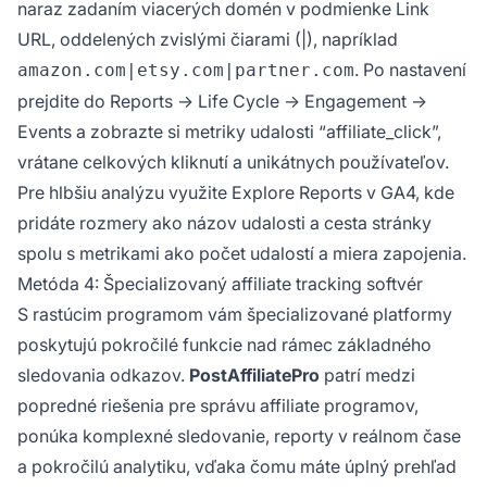
naraz zadaním viacerých domén v podmienke Link
URL, oddelených zvislými čiarami (|), napríklad
. Po nastavení
amazon.com|etsy.com|partner.com
prejdite do Reports → Life Cycle → Engagement →
Events a zobrazte si metriky udalosti “affiliate_click”,
vrátane celkových kliknutí a unikátnych používateľov.
Pre hlbšiu analýzu využite Explore Reports v GA4, kde
pridáte rozmery ako názov udalosti a cesta stránky
spolu s metrikami ako počet udalostí a miera zapojenia.
Metóda 4: Špecializovaný affiliate tracking softvér
S rastúcim programom vám špecializované platformy
poskytujú pokročilé funkcie nad rámec základného
sledovania odkazov.
PostAffiliatePro
patrí medzi
popredné riešenia pre správu affiliate programov,
ponúka komplexné sledovanie, reporty v reálnom čase
a pokročilú analytiku, vďaka čomu máte úplný prehľad