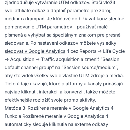
zjednodušuje vytváranie UTM odkazov. Stačí vložiť
svoj affiliate odkaz a doplniť parametre pre zdroj,
médium a kampaň. Je kľúčové dodržiavať konzistentné
pomenovanie UTM parametrov – používať malé
písmená a vyhýbať sa špeciálnym znakom pre presné
sledovanie. Po nastavení odkazov môžete výsledky
sledovať v Google Analytics
4 cez Reports → Life Cycle
→ Acquisition → Traffic acquisition a zmeniť “Session
default channel group” na “Session source/medium”,
aby ste videli všetky svoje vlastné UTM zdroje a médiá.
Tieto údaje ukazujú, ktoré platformy a kanály prinášajú
najviac kliknutí, interakcií a konverzií, takže môžete
efektívnejšie rozložiť svoje promo aktivity.
Metóda 3: Rozšírené meranie v Google Analytics 4
Funkcia Rozšírené meranie v Google Analytics 4
automaticky sleduje kliknutia na externé odkazy