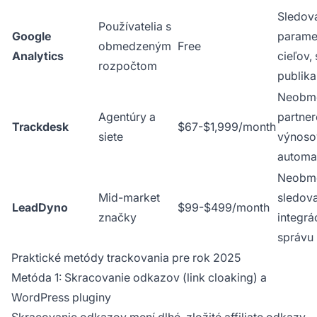
Sledov
Používatelia s
Google
paramet
obmedzeným
Free
Analytics
cieľov,
rozpočtom
publika
Neobme
Agentúry a
partner
Trackdesk
$67-$1,999/month
siete
výnoso
automa
Neobm
Mid-market
sledova
LeadDyno
$99-$499/month
značky
integrác
správu
Praktické metódy trackovania pre rok 2025
Metóda 1: Skracovanie odkazov (link cloaking) a
WordPress pluginy