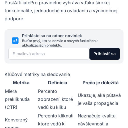
PostAffiliatePro pravidelne vyhráva vďaka širokej
funkcionalite, jednoduchému ovládaniu a výnimočnej
podpore.
Prihláste sa na odber noviniek
Buďte prvý, kto sa dozvie o nových funkciách a
aktualizáciách produktu.
E-mailová adresa
Prihlásiť sa
Kľúčové metriky na sledovanie
Metrika
Definícia
Prečo je dôležitá
Miera
Percento
Ukazuje, aká pútavá
prekliknutia
zobrazení, ktoré
je vaša propagácia
(CTR)
vedú ku kliku
Percento kliknutí,
Naznačuje kvalitu
Konverzný
ktoré vedú k
návštevnosti a
pomer