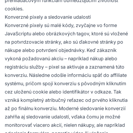
prehliadačovým funkciám obmedzujúcim životnosť
cookies.
Konverzné pixely a sledovanie udalostí
Konverzné pixely sú malé kódy, zvyčajne vo forme
JavaScriptu alebo obrázkových tagov, ktoré sú vložené
na potvrdzovacie stránky, ako sú ďakovné stránky po
nákupe alebo potvrdení objednávky. Keď zákazník
vykoná požadovanú akciu – napríklad nákup alebo
registráciu služby – pixel sa aktivuje a zaznamená túto
konverziu. Následne odošle informáciu späť do affiliate
systému, pričom spojí konverziu s pôvodným kliknutím
cez uloženú cookie alebo identifikátor v odkaze. Tak
vzniká kompletný atribučný reťazec od prvého kliknutia
až po finálnu konverziu. Moderné sledovanie konverzií
zahŕňa aj sledovanie udalostí, vďaka čomu je možné
monitorovať viacero akcií, nielen nákupy, ale napríklad