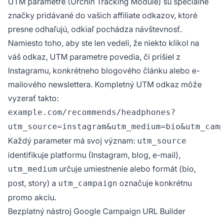
UTM parametre (Urchin Tracking Module) sú špeciálne
značky pridávané do vašich affiliate odkazov, ktoré
presne odhaľujú, odkiaľ pochádza návštevnosť.
Namiesto toho, aby ste len vedeli, že niekto klikol na
váš odkaz, UTM parametre povedia, či prišiel z
Instagramu, konkrétneho blogového článku alebo e-
mailového newslettera. Kompletný UTM odkaz môže
vyzerať takto:
example.com/recommends/headphones?
utm_source=instagram&utm_medium=bio&utm_cam
Každý parameter má svoj význam:
utm_source
identifikuje platformu (Instagram, blog, e-mail),
určuje umiestnenie alebo formát (bio,
utm_medium
post, story) a
označuje konkrétnu
utm_campaign
promo akciu.
Bezplatný nástroj Google Campaign URL Builder