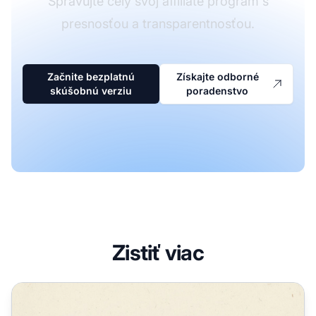
Spravujte celý svoj affiliate program s
presnosťou a transparentnosťou.
Začnite bezplatnú
Získajte odborné
skúšobnú verziu
poradenstvo
Zistiť viac
Môžete sledovať partnerské predaje? Kompletný sprievodc