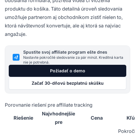
odoslania formulára, pozretia videa či vloženia
produktu do košíka. Táto detailná úroveň sledovania
umožňuje partnerom aj obchodníkom zistiť nielen to,
ktorá návštevnosť konvertuje, ale aj ktorá sa najviac
angažuje.
Spustite svoj affiliate program ešte dnes
Nastavte pokročilé sledovanie za pár minút. Kreditná karta
nie je potrebná.
Požiadať o demo
Začať 30-dňovú bezplatnú skúšku
Porovnanie riešení pre affiliate tracking
Najvhodnejšie
Riešenie
Cena
Kľú
pre
Pokroči