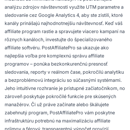
analýzu zdrojov návštevnosti využite UTM parametre a
sledovanie cez Google Analytics 4, aby ste zistili, ktoré
kanály prinášajú najhodnotnejšiu návštevnosť. Keď váš
affiliate program rastie a spravujete viacero kampaní na
rôznych kanáloch, investujte do špecializovaného
affiliate softvéru. PostAffiliatePro sa ukazuje ako
najlepšia voľba pre komplexnú správu affiliate
programov – ponúka bezkonkurenčnú presnosť
sledovania, reporty v reálnom čase, pokročilú analytiku
a bezproblémovú integráciu so súčasnými systémami.
Jeho intuitívne rozhranie je prístupné začiatočníkom, no
zároveň poskytuje pokročilé funkcie pre skúsených
manažérov. Či už práve začínate alebo škálujete
zabehnutý program, PostAffiliatePro vám poskytne
infraštruktúru potrebnú na maximalizáciu affiliate
príjmov a férový, transparentný výpočet provízií.