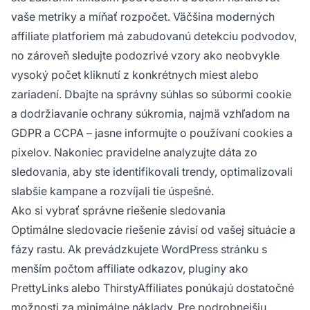
vaše metriky a míňať rozpočet. Väčšina moderných
affiliate platforiem má zabudovanú detekciu podvodov,
no zároveň sledujte podozrivé vzory ako neobvykle
vysoký počet kliknutí z konkrétnych miest alebo
zariadení. Dbajte na správny súhlas so súbormi cookie
a dodržiavanie ochrany súkromia, najmä vzhľadom na
GDPR a CCPA – jasne informujte o používaní cookies a
pixelov. Nakoniec pravidelne analyzujte dáta zo
sledovania, aby ste identifikovali trendy, optimalizovali
slabšie kampane a rozvíjali tie úspešné.
Ako si vybrať správne riešenie sledovania
Optimálne sledovacie riešenie závisí od vašej situácie a
fázy rastu. Ak prevádzkujete WordPress stránku s
menším počtom affiliate odkazov, pluginy ako
PrettyLinks alebo ThirstyAffiliates ponúkajú dostatočné
možnosti za minimálne náklady. Pre podrobnejšiu