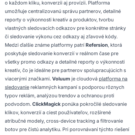
o každom kliku, konverzii aj provízii. Platforma
umožňuje centralizovanú správu partnerov, detailné
reporty o výkonnosti kreatív a produktov, tvorbu
vlastných sledovacích odkazov pre konkrétne stránky
či sledovanie výkonu cez odkazy aj zľavové kódy.
Medzi ďalšie známe platformy patrí
Refersion
, ktorá
poskytuje sledovanie konverzií v reálnom čase pre
všetky promo odkazy a detailné reporty o výkonnosti
kreatív, čo je ideálne pre partnerov spolupracujúcich s
viacerými značkami.
Voluum
je cloudová
platforma na
sledovanie
reklamných kampaní s podporou rôznych
typov reklám, analýzou trendov a ochranou proti
podvodom.
ClickMagick
ponúka pokročilé sledovanie
klikov, konverzií a ciest používateľov, rozšírené
atribučné modely, cross-device tracking a filtrovanie
botov pre čistú analytiku. Pri porovnávaní týchto riešení