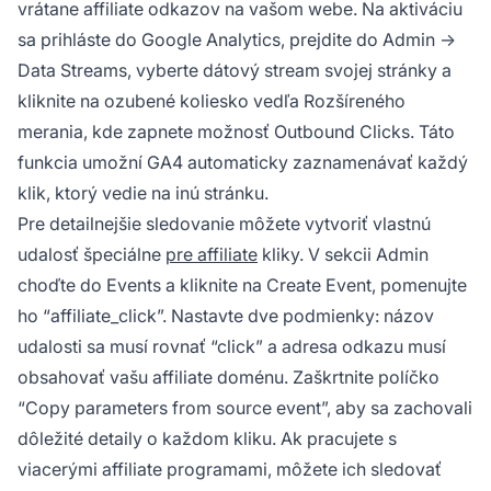
vrátane affiliate odkazov na vašom webe. Na aktiváciu
sa prihláste do Google Analytics, prejdite do Admin →
Data Streams, vyberte dátový stream svojej stránky a
kliknite na ozubené koliesko vedľa Rozšíreného
merania, kde zapnete možnosť Outbound Clicks. Táto
funkcia umožní GA4 automaticky zaznamenávať každý
klik, ktorý vedie na inú stránku.
Pre detailnejšie sledovanie môžete vytvoriť vlastnú
udalosť špeciálne
pre affiliate
kliky. V sekcii Admin
choďte do Events a kliknite na Create Event, pomenujte
ho “affiliate_click”. Nastavte dve podmienky: názov
udalosti sa musí rovnať “click” a adresa odkazu musí
obsahovať vašu affiliate doménu. Zaškrtnite políčko
“Copy parameters from source event”, aby sa zachovali
dôležité detaily o každom kliku. Ak pracujete s
viacerými affiliate programami, môžete ich sledovať