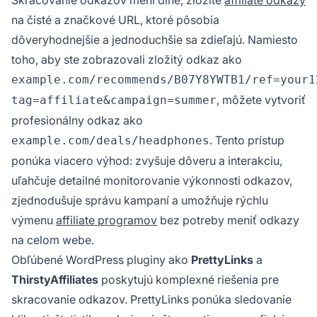
Skracovanie odkazov mení dlhé, zložité
affiliate odkazy
na čisté a značkové URL, ktoré pôsobia
dôveryhodnejšie a jednoduchšie sa zdieľajú. Namiesto
toho, aby ste zobrazovali zložitý odkaz ako
example.com/recommends/B07Y8YWTB1/ref=your1
, môžete vytvoriť
tag=affiliate&campaign=summer
profesionálny odkaz ako
. Tento prístup
example.com/deals/headphones
ponúka viacero výhod: zvyšuje dôveru a interakciu,
uľahčuje detailné monitorovanie výkonnosti odkazov,
zjednodušuje správu kampaní a umožňuje rýchlu
výmenu
affiliate programov
bez potreby meniť odkazy
na celom webe.
Obľúbené WordPress pluginy ako
PrettyLinks
a
ThirstyAffiliates
poskytujú komplexné riešenia pre
skracovanie odkazov. PrettyLinks ponúka sledovanie