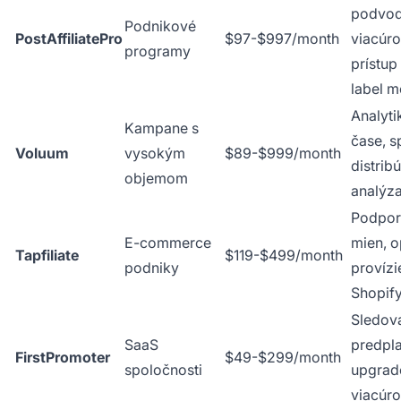
podvod
Podnikové
PostAffiliatePro
$97-$997/month
viacúro
programy
prístup
label m
Analyti
Kampane s
čase, sp
Voluum
vysokým
$89-$999/month
distrib
objemom
analýza
Podpor
E-commerce
mien, o
Tapfiliate
$119-$499/month
podniky
provízi
Shopi
Sledov
SaaS
predpla
FirstPromoter
$49-$299/month
spoločnosti
upgrad
viacúro