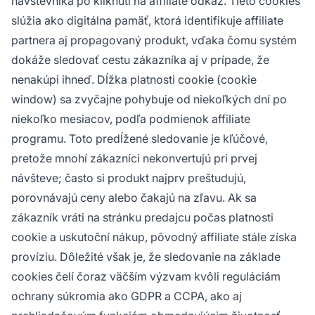
návštevníka po kliknutí na affiliate odkaz. Tieto cookies
slúžia ako digitálna pamäť, ktorá identifikuje affiliate
partnera aj propagovaný produkt, vďaka čomu systém
dokáže sledovať cestu zákazníka aj v prípade, že
nenakúpi ihneď. Dĺžka platnosti cookie (cookie
window) sa zvyčajne pohybuje od niekoľkých dní po
niekoľko mesiacov, podľa podmienok affiliate
programu. Toto predĺžené sledovanie je kľúčové,
pretože mnohí zákazníci nekonvertujú pri prvej
návšteve; často si produkt najprv preštudujú,
porovnávajú ceny alebo čakajú na zľavu. Ak sa
zákazník vráti na stránku predajcu počas platnosti
cookie a uskutoční nákup, pôvodný affiliate stále získa
províziu. Dôležité však je, že sledovanie na základe
cookies čelí čoraz väčším výzvam kvôli reguláciám
ochrany súkromia ako GDPR a CCPA, ako aj