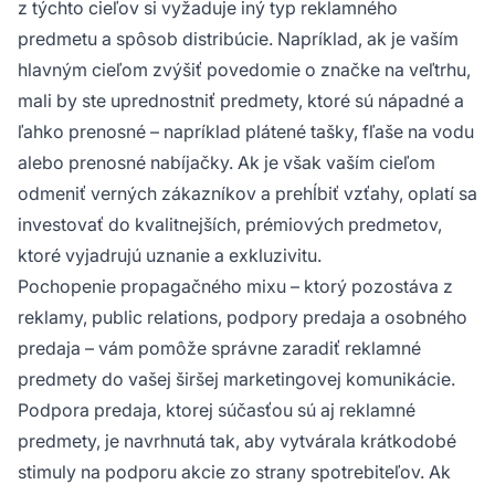
z týchto cieľov si vyžaduje iný typ reklamného
predmetu a spôsob distribúcie. Napríklad, ak je vaším
hlavným cieľom zvýšiť povedomie o značke na veľtrhu,
mali by ste uprednostniť predmety, ktoré sú nápadné a
ľahko prenosné – napríklad plátené tašky, fľaše na vodu
alebo prenosné nabíjačky. Ak je však vaším cieľom
odmeniť verných zákazníkov a prehĺbiť vzťahy, oplatí sa
investovať do kvalitnejších, prémiových predmetov,
ktoré vyjadrujú uznanie a exkluzivitu.
Pochopenie propagačného mixu – ktorý pozostáva z
reklamy, public relations, podpory predaja a osobného
predaja – vám pomôže správne zaradiť reklamné
predmety do vašej širšej marketingovej komunikácie.
Podpora predaja, ktorej súčasťou sú aj reklamné
predmety, je navrhnutá tak, aby vytvárala krátkodobé
stimuly na podporu akcie zo strany spotrebiteľov. Ak