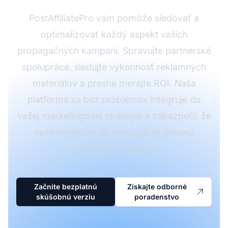
PostAffiliatePro vám pomôže sledovať a
optimalizovať každý aspekt vašich
propagačných kampaní. Spravujte partnerské
spolupráce, sledujte výkonnosť reklamných
materiálov a presne merajte ROI. Naša
platforma sa bez problémov integruje do
vašej marketingovej stratégie a zabezpečí, že
vaše investície do propagácie prinesú
merateľné výsledky.
Začnite bezplatnú
Získajte odborné
skúšobnú verziu
poradenstvo