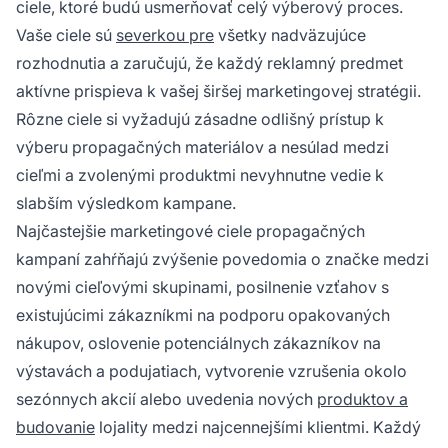
ciele, ktoré budú usmerňovať celý výberový proces.
Vaše ciele sú
severkou pre
všetky nadväzujúce
rozhodnutia a zaručujú, že každý reklamný predmet
aktívne prispieva k vašej širšej marketingovej stratégii.
Rôzne ciele si vyžadujú zásadne odlišný prístup k
výberu propagačných materiálov a nesúlad medzi
cieľmi a zvolenými produktmi nevyhnutne vedie k
slabším výsledkom kampane.
Najčastejšie marketingové ciele propagačných
kampaní zahŕňajú zvýšenie povedomia o značke medzi
novými cieľovými skupinami, posilnenie vzťahov s
existujúcimi zákazníkmi na podporu opakovaných
nákupov, oslovenie potenciálnych zákazníkov na
výstavách a podujatiach, vytvorenie vzrušenia okolo
sezónnych akcií alebo uvedenia nových
produktov a
budovanie
lojality medzi najcennejšími klientmi. Každý