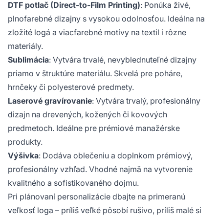
DTF potlač (Direct-to-Film Printing)
: Ponúka živé,
plnofarebné dizajny s vysokou odolnosťou. Ideálna na
zložité logá a viacfarebné motívy na textil i rôzne
materiály.
Sublimácia
: Vytvára trvalé, nevyblednuteľné dizajny
priamo v štruktúre materiálu. Skvelá pre poháre,
hrnčeky či polyesterové predmety.
Laserové gravírovanie
: Vytvára trvalý, profesionálny
dizajn na drevených, kožených či kovových
predmetoch. Ideálne pre prémiové manažérske
produkty.
Výšivka
: Dodáva oblečeniu a doplnkom prémiový,
profesionálny vzhľad. Vhodné najmä na vytvorenie
kvalitného a sofistikovaného dojmu.
Pri plánovaní personalizácie dbajte na primeranú
veľkosť loga – príliš veľké pôsobí rušivo, príliš malé si