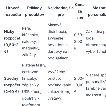
Cena
Úroveň
Príklady
Najvhodnejšie
Možnos
za
rozpočtu
produktov
pre
personali
kus
Masová
Perá,
Nízky
distribúcia,
Základná p
kľúčenky,
0,50–
rozpočet
zvýšenie
loga,
nálepky,
2,00
(0,50–2
povedomia,
obmedzen
magnetky,
€
€)
darčeky na
výber farie
záložky
podujatiach
Plátené tašky,
cestovné
Vyvážený
Viaceré sp
Stredný
hrnčeky,
prístup,
2,00–
personalizá
rozpočet
zápisníky,
poďakovanie
10,00
farebné var
(2–10 €)
USB kľúče,
zákazníkom,
€
možnosť vý
doplnky k
výstavy
telefónom