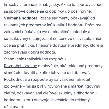
hrnčeky či prenosné nabíjačky. Ak sú to športovci, hodí
sa športové oblečenie či doplnky do posilňovne.
Vnímaná hodnota
: Rôzne segmenty očakávajú od
reklamných predmetov inú kvalitu i hodnotu. Prémioví
zákazníci očakávajú vysokokvalitné materiály a
sofistikovaný dizajn, zatiaľ čo cenovo citliví zákazníci
ocenia praktické, finančne dostupné predmety, ktoré si
zachovávajú dobrú hodnotu.
Stanovenie realistického rozpočtu
Rozpočet výrazne
ovplyvňuje, aké reklamné predmety
si môžete dovoliť a koľko ich viete distribuovať.
Rozhodnutia o rozpočte by sa však nemali robiť
izolovane – musia byť v rovnováhe s marketingovými
cieľmi, očakávaniami cieľovej skupiny a dlhodobou
hodnotou, ktorú od svojej investície do reklamy
očakávate.