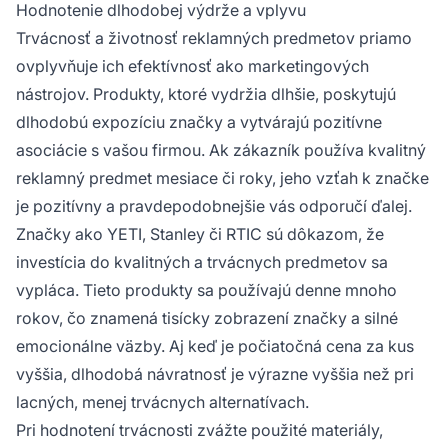
Hodnotenie dlhodobej výdrže a vplyvu
Trvácnosť a životnosť reklamných predmetov priamo
ovplyvňuje ich efektívnosť ako marketingových
nástrojov. Produkty, ktoré vydržia dlhšie, poskytujú
dlhodobú expozíciu značky a vytvárajú pozitívne
asociácie s vašou firmou. Ak zákazník používa kvalitný
reklamný predmet mesiace či roky, jeho vzťah k značke
je pozitívny a pravdepodobnejšie vás odporučí ďalej.
Značky ako YETI, Stanley či RTIC sú dôkazom, že
investícia do kvalitných a trvácnych predmetov sa
vypláca. Tieto produkty sa používajú denne mnoho
rokov, čo znamená tisícky zobrazení značky a silné
emocionálne väzby. Aj keď je počiatočná cena za kus
vyššia, dlhodobá návratnosť je výrazne vyššia než pri
lacných, menej trvácnych alternatívach.
Pri hodnotení trvácnosti zvážte použité materiály,