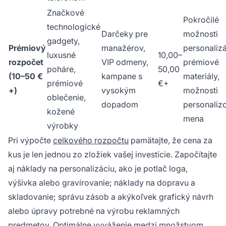
Značkové
Pokročilé
technologické
Darčeky pre
možnosti
gadgety,
Prémiový
manažérov,
personalizá
luxusné
10,00–
rozpočet
VIP odmeny,
prémiové
poháre,
50,00
(10–50 €
kampane s
materiály,
prémiové
€+
+)
vysokým
možnosti
oblečenie,
dopadom
personaliz
kožené
mena
výrobky
Pri výpočte
celkového rozpočtu
pamätajte, že cena za
kus je len jednou zo zložiek vašej investície. Započítajte
aj náklady na personalizáciu, ako je potlač loga,
výšivka alebo gravírovanie; náklady na dopravu a
skladovanie; správu zásob a akýkoľvek grafický návrh
alebo úpravy potrebné na výrobu reklamných
predmetov. Optimálne vyváženie medzi množstvom,