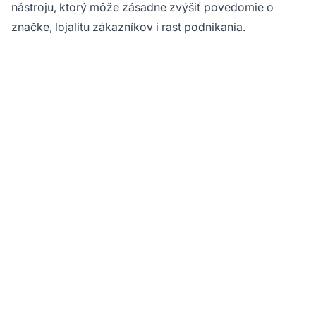
nástroju, ktorý môže zásadne zvýšiť povedomie o
značke, lojalitu zákazníkov i rast podnikania.
Maximalizujte
návratnosť investícií do
vašich propagačných
kampaní s
PostAffiliatePro