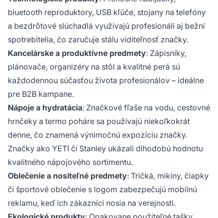
bluetooth reproduktory, USB kľúče, stojany na telefóny
a bezdrôtové slúchadlá využívajú profesionáli aj bežní
spotrebitelia, čo zaručuje stálu viditeľnosť značky.
Kancelárske a produktívne predmety
: Zápisníky,
plánovače, organizéry na stôl a kvalitné perá sú
každodennou súčasťou života profesionálov – ideálne
pre B2B kampane.
Nápoje a hydratácia
: Značkové fľaše na vodu, cestovné
hrnčeky a termo poháre sa používajú niekoľkokrát
denne, čo znamená výnimočnú expozíciu značky.
Značky ako YETI či Stanley ukázali dlhodobú hodnotu
kvalitného nápojového sortimentu.
Oblečenie a nositeľné predmety
: Tričká, mikiny, čiapky
či športové oblečenie s logom zabezpečujú mobilnú
reklamu, keď ich zákazníci nosia na verejnosti.
Ekologické produkty
: Opakovane použiteľné tašky,