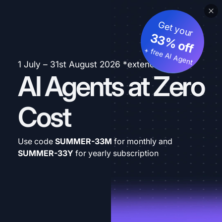
Get your
33% off
+ free AI Agent
1 July – 31st August 2026 *extended
AI Agents at Zero
Cost
Use code
SUMMER-33M
for monthly and
SUMMER-33Y
for yearly subscription