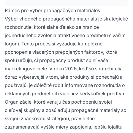
kontextu distribúcie. Najefektívnejšie reklamné
predmety kombinujú praktickú využiteľnosť so
Rámec pre výber propagačných materiálov
silnou viditeľnosťou značky, čím vytvárajú
Výber vhodného propagačného materiálu je strategické
trvalý dojem.
rozhodnutie, ktoré siaha ďaleko za hranice
jednoduchého zvolenia atraktívneho predmetu s vaším
logom. Tento proces si vyžaduje komplexné
pochopenie viacerých prepojených faktorov, ktoré
spolu určujú, či propagačný produkt splní vaše
marketingové ciele. V roku 2025, keď sú spotrebitelia
čoraz vyberavejší v tom, aké produkty si ponechajú a
používajú, je dôležité robiť informované rozhodnutia o
reklamných predmetoch viac než kedykoľvek predtým.
Organizácie, ktoré venujú čas pochopeniu svojej
cieľovej skupiny a zosúlaďujú propagačné materiály so
svojou značkovou stratégiou, pravidelne
zaznamenávajú vyššie miery zapojenia, lepšiu lojalitu