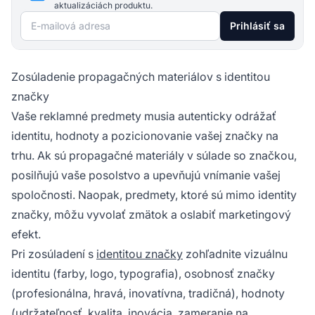
aktualizáciách produktu.
E-mailová adresa
Prihlásiť sa
Zosúladenie propagačných materiálov s identitou
značky
Vaše reklamné predmety musia autenticky odrážať
identitu, hodnoty a pozicionovanie vašej značky na
trhu. Ak sú propagačné materiály v súlade so značkou,
posilňujú vaše posolstvo a upevňujú vnímanie vašej
spoločnosti. Naopak, predmety, ktoré sú mimo identity
značky, môžu vyvolať zmätok a oslabiť marketingový
efekt.
Pri zosúladení s
identitou značky
zohľadnite vizuálnu
identitu (farby, logo, typografia), osobnosť značky
(profesionálna, hravá, inovatívna, tradičná), hodnoty
(udržateľnosť, kvalita, inovácia, zameranie na