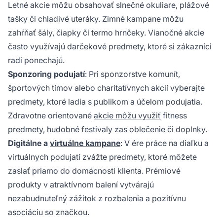
Letné akcie môžu obsahovať slnečné okuliare, plážové
tašky či chladivé uteráky. Zimné kampane môžu
zahŕňať šály, čiapky či termo hrnčeky. Vianočné akcie
často využívajú darčekové predmety, ktoré si zákazníci
radi ponechajú.
Sponzoring podujatí
: Pri sponzorstve komunít,
športových tímov alebo charitatívnych akcií vyberajte
predmety, ktoré ladia s publikom a účelom podujatia.
Zdravotne orientované
akcie môžu využiť
fitness
predmety, hudobné festivaly zas oblečenie či doplnky.
Digitálne a
virtuálne kampane
: V ére práce na diaľku a
virtuálnych podujatí zvážte predmety, ktoré môžete
zaslať priamo do domácnosti klienta. Prémiové
produkty v atraktívnom balení vytvárajú
nezabudnuteľný zážitok z rozbalenia a pozitívnu
asociáciu so značkou.