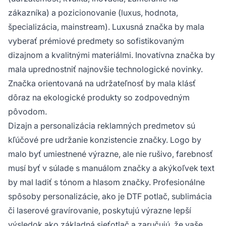
zákazníka) a pozicionovanie (luxus, hodnota,
špecializácia, mainstream). Luxusná značka by mala
vyberať prémiové predmety so sofistikovaným
dizajnom a kvalitnými materiálmi. Inovatívna značka by
mala uprednostniť najnovšie technologické novinky.
Značka orientovaná na udržateľnosť by mala klásť
dôraz na ekologické produkty so zodpovedným
pôvodom.
Dizajn a personalizácia reklamných predmetov sú
kľúčové pre udržanie konzistencie značky. Logo by
malo byť umiestnené výrazne, ale nie rušivo, farebnosť
musí byť v súlade s manuálom značky a akýkoľvek text
by mal ladiť s tónom a hlasom značky. Profesionálne
spôsoby personalizácie, ako je DTF potlač, sublimácia
či laserové gravírovanie, poskytujú výrazne lepší
výsledok ako základná sieťotlač a zaručujú, že vaše