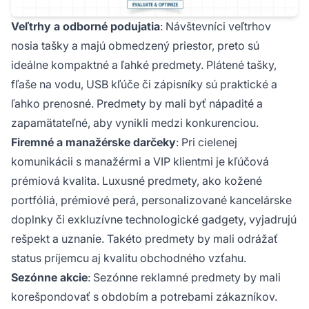
Veľtrhy a odborné podujatia
: Návštevníci veľtrhov
nosia tašky a majú obmedzený priestor, preto sú
ideálne kompaktné a ľahké predmety. Plátené tašky,
fľaše na vodu, USB kľúče či zápisníky sú praktické a
ľahko prenosné. Predmety by mali byť nápadité a
zapamätateľné, aby vynikli medzi konkurenciou.
Firemné a manažérske darčeky
: Pri cielenej
komunikácii s manažérmi a VIP klientmi je kľúčová
prémiová kvalita. Luxusné predmety, ako kožené
portfóliá, prémiové perá, personalizované kancelárske
doplnky či exkluzívne technologické gadgety, vyjadrujú
rešpekt a uznanie. Takéto predmety by mali odrážať
status príjemcu aj kvalitu obchodného vzťahu.
Sezónne akcie
: Sezónne reklamné predmety by mali
korešpondovať s obdobím a potrebami zákazníkov.