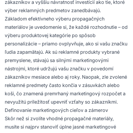
zákazníkov a vyššiu návratnosť investícií ako tie, ktoré
výber reklamných predmetov zanedbávajú.
Základom efektívneho výberu propagačných
materiálov je uvedomenie si, že každé rozhodnutie – od
výberu produktovej kategórie po spôsob
personalizácie – priamo ovplyvňuje, ako si vašu značku
ľudia zapamätajú. Ak sú reklamné produkty vybrané
premyslene, stávajú sa silnými marketingovými
nástrojmi, ktoré udržujú vašu značku v povedomí
zákazníkov mesiace alebo aj roky. Naopak, zle zvolené
reklamné predmety často končia v zásuvkách alebo
koši, čo znamená premrhaný marketingový rozpočet a
nevyužitú príležitosť upevniť vzťahy so zákazníkmi.
Definovanie marketingových cieľov a zámerov
Skôr než si zvolíte vhodné propagačné materiály,
musíte si najprv stanoviť úplne jasné marketingové