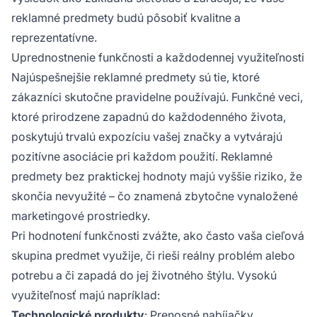
reklamné predmety budú pôsobiť kvalitne a
reprezentatívne.
Uprednostnenie funkčnosti a každodennej využiteľnosti
Najúspešnejšie reklamné predmety sú tie, ktoré
zákazníci skutočne pravidelne používajú. Funkčné veci,
ktoré prirodzene zapadnú do každodenného života,
poskytujú trvalú expozíciu vašej značky a vytvárajú
pozitívne asociácie pri každom použití. Reklamné
predmety bez praktickej hodnoty majú vyššie riziko, že
skončia nevyužité – čo znamená zbytočne vynaložené
marketingové prostriedky.
Pri hodnotení funkčnosti zvážte, ako často vaša cieľová
skupina predmet využije, či rieši reálny problém alebo
potrebu a či zapadá do jej životného štýlu. Vysokú
využiteľnosť majú napríklad:
Technologické produkty
: Prenosné nabíjačky,