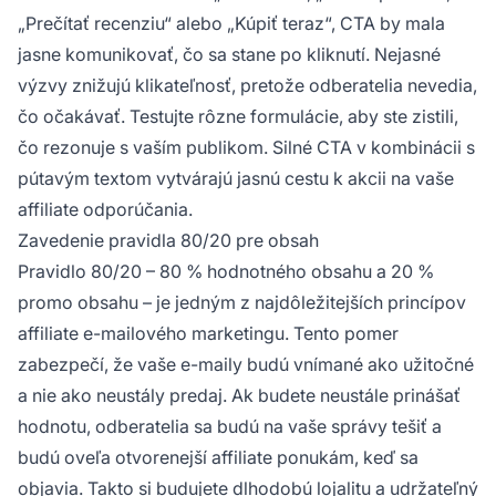
„Prečítať recenziu“ alebo „Kúpiť teraz“, CTA by mala
jasne komunikovať, čo sa stane po kliknutí. Nejasné
výzvy znižujú klikateľnosť, pretože odberatelia nevedia,
čo očakávať. Testujte rôzne formulácie, aby ste zistili,
čo rezonuje s vaším publikom. Silné CTA v kombinácii s
pútavým textom vytvárajú jasnú cestu k akcii na vaše
affiliate odporúčania.
Zavedenie pravidla 80/20 pre obsah
Pravidlo 80/20 – 80 % hodnotného obsahu a 20 %
promo obsahu – je jedným z najdôležitejších princípov
affiliate e-mailového marketingu. Tento pomer
zabezpečí, že vaše e-maily budú vnímané ako užitočné
a nie ako neustály predaj. Ak budete neustále prinášať
hodnotu, odberatelia sa budú na vaše správy tešiť a
budú oveľa otvorenejší affiliate ponukám, keď sa
objavia. Takto si budujete dlhodobú lojalitu a udržateľný