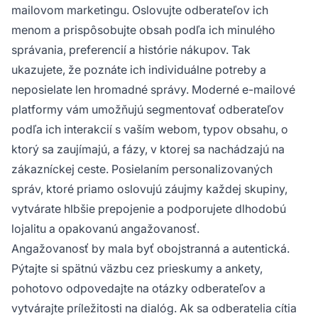
mailovom marketingu. Oslovujte odberateľov ich
menom a prispôsobujte obsah podľa ich minulého
správania, preferencií a histórie nákupov. Tak
ukazujete, že poznáte ich individuálne potreby a
neposielate len hromadné správy. Moderné e-mailové
platformy vám umožňujú segmentovať odberateľov
podľa ich interakcií s vaším webom, typov obsahu, o
ktorý sa zaujímajú, a fázy, v ktorej sa nachádzajú na
zákazníckej ceste. Posielaním personalizovaných
správ, ktoré priamo oslovujú záujmy každej skupiny,
vytvárate hlbšie prepojenie a podporujete dlhodobú
lojalitu a opakovanú angažovanosť.
Angažovanosť by mala byť obojstranná a autentická.
Pýtajte si spätnú väzbu cez prieskumy a ankety,
pohotovo odpovedajte na otázky odberateľov a
vytvárajte príležitosti na dialóg. Ak sa odberatelia cítia