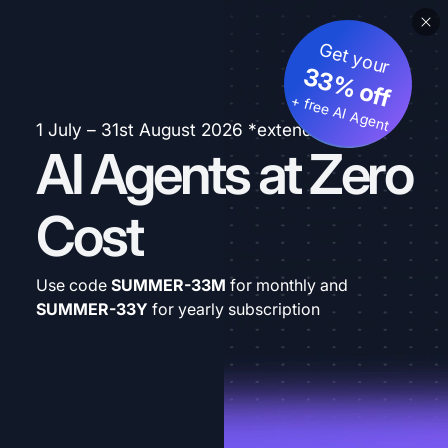
Get your
33% off
+ free AI Agent
1 July – 31st August 2026 *extended
AI Agents at Zero
Cost
Use code
SUMMER-33M
for monthly and
SUMMER-33Y
for yearly subscription