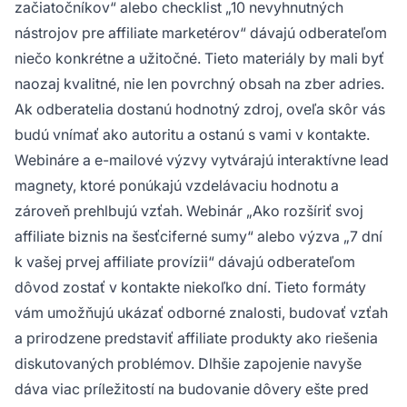
začiatočníkov“ alebo checklist „10 nevyhnutných
nástrojov pre affiliate marketérov“ dávajú odberateľom
niečo konkrétne a užitočné. Tieto materiály by mali byť
naozaj kvalitné, nie len povrchný obsah na zber adries.
Ak odberatelia dostanú hodnotný zdroj, oveľa skôr vás
budú vnímať ako autoritu a ostanú s vami v kontakte.
Webináre a e-mailové výzvy vytvárajú interaktívne lead
magnety, ktoré ponúkajú vzdelávaciu hodnotu a
zároveň prehlbujú vzťah. Webinár „Ako rozšíriť svoj
affiliate biznis na šesťciferné sumy“ alebo výzva „7 dní
k vašej prvej affiliate provízii“ dávajú odberateľom
dôvod zostať v kontakte niekoľko dní. Tieto formáty
vám umožňujú ukázať odborné znalosti, budovať vzťah
a prirodzene predstaviť affiliate produkty ako riešenia
diskutovaných problémov. Dlhšie zapojenie navyše
dáva viac príležitostí na budovanie dôvery ešte pred