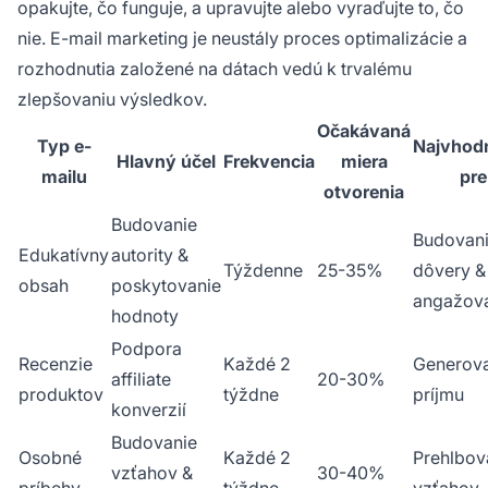
opakujte, čo funguje, a upravujte alebo vyraďujte to, čo
nie. E-mail marketing je neustály proces optimalizácie a
rozhodnutia založené na dátach vedú k trvalému
zlepšovaniu výsledkov.
Očakávaná
Typ e-
Najvhodn
Hlavný účel
Frekvencia
miera
mailu
pre
otvorenia
Budovanie
Budovan
Edukatívny
autority &
Týždenne
25-35%
dôvery &
obsah
poskytovanie
angažova
hodnoty
Podpora
Recenzie
Každé 2
Generov
affiliate
20-30%
produktov
týždne
príjmu
konverzií
Budovanie
Osobné
Každé 2
Prehlbov
vzťahov &
30-40%