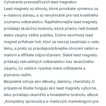
Vytváranie presvedčivých lead magnetov
Lead magnety sú stimuly, ktoré ponúkate výmenou za
e-mailovú adresu, a sú nevyhnutné pre rast kvalitného
zoznamu odberateľov. Najefektívnejšie lead magnety
prinášajú skutočnú hodnotu, ktorá priamo rieši bolesti
alebo záujmy vášho publika. Dobre navrhnutý lead
magnet priťahuje ľudí, ktorí sa naozaj zaujímajú o vašu
tému, a preto sú pravdepodobnejšie otvorení vašim e-
mailom a affiliate odporúčaniam. Slabé lead magnety
prilákajú nekvalitných odberateľov bez skutočného
záujmu, čo vedie k vysokej miere odhlásenia a
plytvaniu úsilím.
Bezplatné zdroje ako eBooky, šablóny, checklisty či
prípadové štúdie fungujú ako lead magnety výborne,
lebo prinášajú okamžitú a hmatateľnú hodnotu. eBook
„Kompletný sprievodca e-mailovým marketingom pre