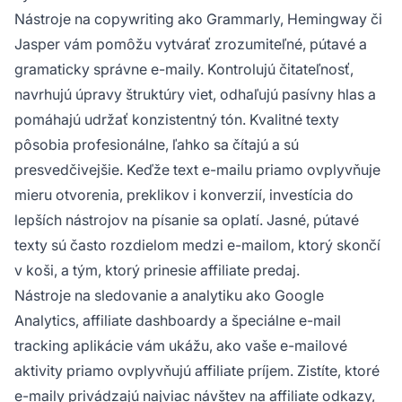
Nástroje na copywriting ako Grammarly, Hemingway či
Jasper vám pomôžu vytvárať zrozumiteľné, pútavé a
gramaticky správne e-maily. Kontrolujú čitateľnosť,
navrhujú úpravy štruktúry viet, odhaľujú pasívny hlas a
pomáhajú udržať konzistentný tón. Kvalitné texty
pôsobia profesionálne, ľahko sa čítajú a sú
presvedčivejšie. Keďže text e-mailu priamo ovplyvňuje
mieru otvorenia, preklikov i konverzií, investícia do
lepších nástrojov na písanie sa oplatí. Jasné, pútavé
texty sú často rozdielom medzi e-mailom, ktorý skončí
v koši, a tým, ktorý prinesie affiliate predaj.
Nástroje na sledovanie a analytiku ako Google
Analytics, affiliate dashboardy a špeciálne e-mail
tracking aplikácie vám ukážu, ako vaše e-mailové
aktivity priamo ovplyvňujú affiliate príjem. Zistíte, ktoré
e-maily privádzajú najviac návštev na affiliate odkazy,