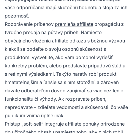
vaše odporúčania majú skutočnú hodnotu a stoja za ich
pozornosť.
Rozprávanie príbehov
premieňa affiliate
propagáciu z
tvrdého predaja na pútavý príbeh. Namiesto
obyčajného vloženia affiliate odkazu s bežnou výzvou
k akcii sa podeľte o svoju osobnú skúsenosť s
produktom, vysvetlite, ako vám pomohol vyriešiť
konkrétny problém, alebo predstavte prípadovú štúdiu
s reálnymi výsledkami. Takýto naratív robí produkt
hmatateľnejším a ľahšie sa s ním stotožní, a zároveň
dávate odberateľom dôvod zaujímať sa viac než len o
funkcionalitu či výhody. Ak rozprávate príbeh,
nepredávate – zdieľate vedomosti a skúsenosti, čo vaše
publikum vníma úplne inak.
Prístup „soft-sell“ integruje affiliate ponuky prirodzene
do užitočného obsahu namiesto toho, aby z nich robil