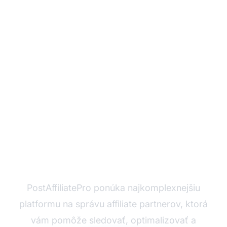
Ste pripravení
maximalizovať svoj
affiliate e-mail
marketing?
PostAffiliatePro ponúka najkomplexnejšiu
platformu na správu affiliate partnerov, ktorá
vám pomôže sledovať, optimalizovať a