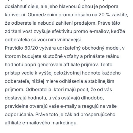
dosiahnuť ciele, ale jeho hlavnou úlohou je podpora
konverzií. Obmedzením promo obsahu na 20 % zaistíte,
že odberatelia nebudú zahltení predajom. Práve táto
zdržanlivosť zvyšuje efektivitu promo e-mailov, keďže
odberatelia sú voči nim vnímavejší.
Pravidlo 80/20 vytvára udržateľný obchodný model, v
ktorom budujete skutočné vzťahy a prinášate reálnu
hodnotu popri generovaní affiliate príjmov. Tento
prístup vedie k vyššej celoživotnej hodnote každého
odberateľa, nižšej miere odhlásenia a stabilnejším
príjmom. Odberatelia, ktorí majú pocit, že od vás
dostávajú hodnotu, u vás ostávajú dlhodobo,
pravidelne otvárajú vaše e-maily a reagujú na vaše
odporúčania. Práve toto je základ prosperujúceho
affiliate e-mailového marketingu.