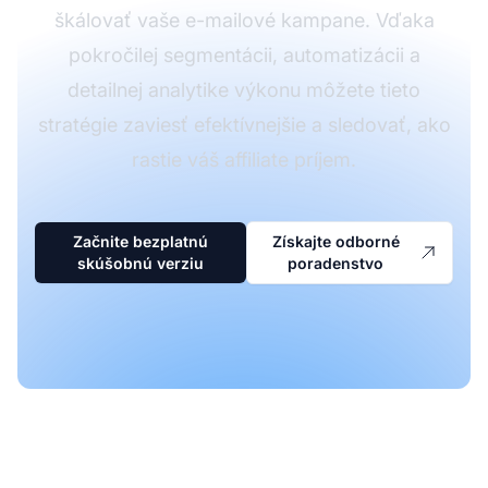
škálovať vaše e-mailové kampane. Vďaka
pokročilej segmentácii, automatizácii a
detailnej analytike výkonu môžete tieto
stratégie zaviesť efektívnejšie a sledovať, ako
rastie váš affiliate príjem.
Začnite bezplatnú
Získajte odborné
skúšobnú verziu
poradenstvo