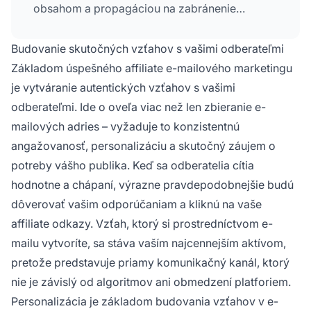
obsahom a propagáciou na zabránenie
prehnaného predaja, segmentáciu zoznamu
pre cielené správy, ponúkanie hodnotných lead
Budovanie skutočných vzťahov s vašimi odberateľmi
magnetov na rozšírenie publika, pravidelné
Základom úspešného affiliate e-mailového marketingu
zasielanie kvalitného obsahu a používanie
je vytváranie autentických vzťahov s vašimi
optimalizačných nástrojov na zlepšenie textov
odberateľmi. Ide o oveľa viac než len zbieranie e-
a doručiteľnosti. Tieto stratégie spolu budujú
dôveru, zvyšujú angažovanosť a prinášajú
mailových adries – vyžaduje to konzistentnú
vyššie affiliate konverzie pri zachovaní lojality
angažovanosť, personalizáciu a skutočný záujem o
odberateľov.
potreby vášho publika. Keď sa odberatelia cítia
hodnotne a chápaní, výrazne pravdepodobnejšie budú
dôverovať vašim odporúčaniam a kliknú na vaše
affiliate odkazy. Vzťah, ktorý si prostredníctvom e-
mailu vytvoríte, sa stáva vaším najcennejším aktívom,
pretože predstavuje priamy komunikačný kanál, ktorý
nie je závislý od algoritmov ani obmedzení platforiem.
Personalizácia je základom budovania vzťahov v e-