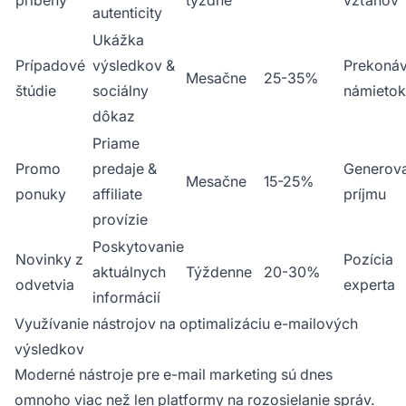
príbehy
týždne
vzťahov
autenticity
Ukážka
Prípadové
výsledkov &
Prekonáv
Mesačne
25-35%
štúdie
sociálny
námietok
dôkaz
Priame
Promo
predaje &
Generov
Mesačne
15-25%
ponuky
affiliate
príjmu
provízie
Poskytovanie
Novinky z
Pozícia
aktuálnych
Týždenne
20-30%
odvetvia
experta
informácií
Využívanie nástrojov na optimalizáciu e-mailových
výsledkov
Moderné nástroje pre e-mail marketing sú dnes
omnoho viac než len platformy na rozosielanie správ.