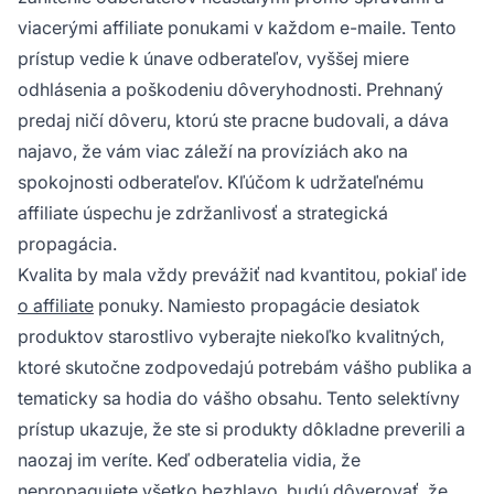
viacerými affiliate ponukami v každom e-maile. Tento
prístup vedie k únave odberateľov, vyššej miere
odhlásenia a poškodeniu dôveryhodnosti. Prehnaný
predaj ničí dôveru, ktorú ste pracne budovali, a dáva
najavo, že vám viac záleží na províziách ako na
spokojnosti odberateľov. Kľúčom k udržateľnému
affiliate úspechu je zdržanlivosť a strategická
propagácia.
Kvalita by mala vždy prevážiť nad kvantitou, pokiaľ ide
o affiliate
ponuky. Namiesto propagácie desiatok
produktov starostlivo vyberajte niekoľko kvalitných,
ktoré skutočne zodpovedajú potrebám vášho publika a
tematicky sa hodia do vášho obsahu. Tento selektívny
prístup ukazuje, že ste si produkty dôkladne preverili a
naozaj im veríte. Keď odberatelia vidia, že
nepropagujete všetko bezhlavo, budú dôverovať, že