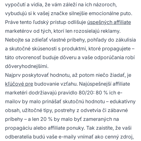
vypočutí a vidia, že vám záleží na ich názoroch,
vybudujú si k vašej značke silnejšie emocionálne puto.
Práve tento ľudský prístup odlišuje
úspešných affiliate
marketérov od tých, ktorí len rozosielajú reklamy.
Nebojte sa zdieľať vlastné príbehy, pohľady do zákulisia
a skutočné skúsenosti s produktmi, ktoré propagujete –
táto otvorenosť buduje dôveru a vaše odporúčania robí
dôveryhodnejšími.
Najprv poskytovať hodnotu, až potom niečo žiadať, je
kľúčové pre
budovanie vzťahu. Najúspešnejší affiliate
marketéri dodržiavajú pravidlo 80/20: 80 % ich e-
mailov by malo prinášať skutočnú hodnotu – edukatívny
obsah, užitočné tipy, postrehy z odvetvia či zábavné
príbehy – a len 20 % by malo byť zameraných na
propagáciu alebo affiliate ponuky. Tak zaistíte, že vaši
odberatelia budú vaše e-maily vnímať ako cenný zdroj,