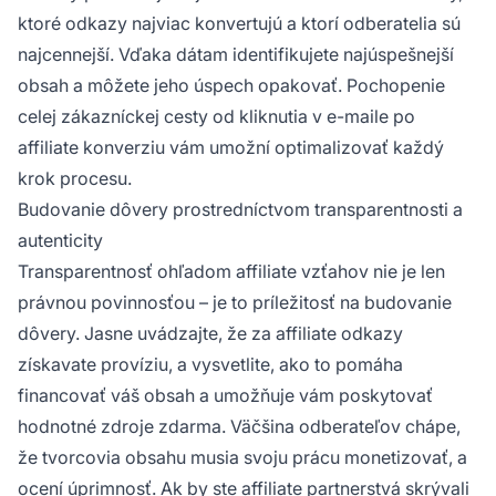
ktoré odkazy najviac konvertujú a ktorí odberatelia sú
najcennejší. Vďaka dátam identifikujete najúspešnejší
obsah a môžete jeho úspech opakovať. Pochopenie
celej zákazníckej cesty od kliknutia v e-maile po
affiliate konverziu vám umožní optimalizovať každý
krok procesu.
Budovanie dôvery prostredníctvom transparentnosti a
autenticity
Transparentnosť ohľadom affiliate vzťahov nie je len
právnou povinnosťou – je to príležitosť na budovanie
dôvery. Jasne uvádzajte, že za affiliate odkazy
získavate províziu, a vysvetlite, ako to pomáha
financovať váš obsah a umožňuje vám poskytovať
hodnotné zdroje zdarma. Väčšina odberateľov chápe,
že tvorcovia obsahu musia svoju prácu monetizovať, a
ocení úprimnosť. Ak by ste affiliate partnerstvá skrývali