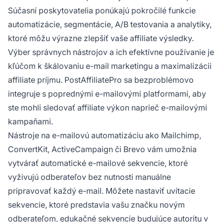
Súčasní poskytovatelia ponúkajú pokročilé funkcie
automatizácie, segmentácie, A/B testovania a analytiky,
ktoré môžu výrazne zlepšiť vaše affiliate výsledky.
Výber správnych nástrojov a ich efektívne používanie je
kľúčom k škálovaniu e-mail marketingu a maximalizácii
affiliate príjmu. PostAffiliatePro sa bezproblémovo
integruje s poprednými e-mailovými platformami, aby
ste mohli sledovať affiliate výkon naprieč e-mailovými
kampaňami.
Nástroje na e-mailovú automatizáciu ako Mailchimp,
ConvertKit, ActiveCampaign či Brevo vám umožnia
vytvárať automatické e-mailové sekvencie, ktoré
vyživujú odberateľov bez nutnosti manuálne
pripravovať každý e-mail. Môžete nastaviť uvítacie
sekvencie, ktoré predstavia vašu značku novým
odberateľom, edukačné sekvencie budujúce autoritu v