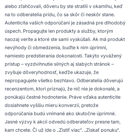
alebo zľahčovali, dôveru by ste stratili v okamihu, keď
na to odberatelia prídu, čo sa skôr či neskôr stane.
Autenticita vašich odporúčaní je zásadná pre dlhodobý
úspech. Propagujte len produkty a služby, ktorým
naozaj veríte a ktoré ste sami vyskúšali. Ak má produkt
nevýhody či obmedzenia, buďte k nim úprimní,
namiesto predstierania dokonalosti. Takýto vyvážený
prístup – vyzdvihnutie silných aj slabých stránok –
zvyšuje dôveryhodnosť, keďže ukazuje, že
nepropagujete všetko bezhlavo. Odberatelia dôverujú
recenzentom, ktorí priznajú, že nič nie je dokonalé, a
ponúkajú čestné hodnotenie. Práve vďaka autenticite
dosiahnete vyššiu mieru konverzií, pretože
odporúčania budú vnímané ako skutočne úprimné.
Jasné výzvy k akcii odvedú odberateľov presne tam,
kam chcete. Či už ide o „Zistiť viac“, „Získať ponuku“,