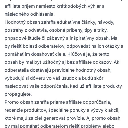
affiliate príjem namiesto krátkodobých výhier a
následného odhlásenia.
Hodnotný obsah zahŕňa edukatívne články, návody,
postrehy z odvetvia, osobné príbehy, tipy a triky,
prípadové štúdie či zábavný a inšpiratívny obsah. Mal
by riešiť bolesti odberateľov, odpovedať na ich otázky a
pomáhať im dosahovať ciele. Kľúčové je, že tento
obsah by mal byť užitočný aj bez affiliate odkazov. Ak
odberatelia dostávajú pravidelne hodnotný obsah,
vybudujú si dôveru vo váš úsudok a budú skôr
nasledovať vaše odporúčania, keď už affiliate produkty
propagujete.
Promo obsah zahŕňa priame affiliate odporúčania,
recenzie produktov, špeciálne ponuky a výzvy k akcii,
ktoré majú za cieľ generovať provízie. Aj promo obsah
by mal pomáhať odberateľom riešiť problémy alebo