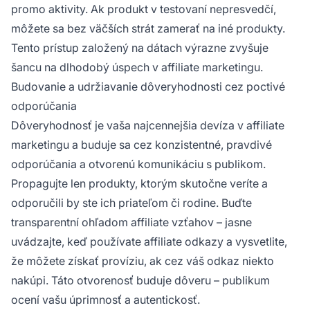
promo aktivity. Ak produkt v testovaní nepresvedčí,
môžete sa bez väčších strát zamerať na iné produkty.
Tento prístup založený na dátach výrazne zvyšuje
šancu na dlhodobý úspech v affiliate marketingu.
Budovanie a udržiavanie dôveryhodnosti cez poctivé
odporúčania
Dôveryhodnosť je vaša najcennejšia devíza v affiliate
marketingu a buduje sa cez konzistentné, pravdivé
odporúčania a otvorenú komunikáciu s publikom.
Propagujte len produkty, ktorým skutočne veríte a
odporučili by ste ich priateľom či rodine. Buďte
transparentní ohľadom affiliate vzťahov – jasne
uvádzajte, keď používate affiliate odkazy a vysvetlite,
že môžete získať províziu, ak cez váš odkaz niekto
nakúpi. Táto otvorenosť buduje dôveru – publikum
ocení vašu úprimnosť a autentickosť.