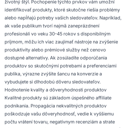
životný štýl. Pochopenie týchto prvkov vám umožní
identifikovať produkty, ktoré skutočne riešia problémy
alebo napĺňajú potreby vašich sledovateľov. Napríklad,
ak vaše publikum tvorí najmä zaneprázdnení
profesionáli vo veku 30-45 rokov s disponibilným
príjmom, môžu ich viac zaujímať nástroje na zvýšenie
produktivity alebo prémiové služby než cenovo
dostupné alternatívy. Ak zosúladíte odporúčania
produktov so skutočnými potrebami a preferenciami
publika, výrazne zvýšite šancu na konverzie a
vybudujete si dlhodobú dôveru sledovateľov.
Hodnotenie kvality a dôveryhodnosti produktov
Kvalitné produkty sú základom úspešného affiliate
podnikania. Propagácia nekvalitných produktov
poškodzuje vašu dôveryhodnosť, vedie k vyššiemu
počtu vrátení tovaru, negatívnym recenziám a strate