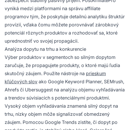
zabezpečiť stabilný pasívny príjem. PostAffiliatePro
vyniká medzi platformami na správu affiliate
programov tým, že poskytuje detailnú analytiku štruktúr
provízií, vďaka čomu môžete porovnávať zárobkový
potenciál rôznych produktov a rozhodovať sa, ktoré
uprednostniť vo svojej propagácii.
Analýza dopytu na trhu a konkurencie
Výber produktov v segmentoch so silným dopytom
zaručuje, že propagujete produkty, o ktoré majú ľudia
skutočný záujem. Použite nástroje na
prieskum
kľúčových slov
ako Google Keyword Planner, SEMrush,
Ahrefs či Ubersuggest na analýzu objemu vyhľadávania
a trendov súvisiacich s potenciálnymi produktmi.
Vysoký objem vyhľadávania znamená silný dopyt na
trhu, nízky objem môže signalizovať obmedzený
záujem. Pomocou Google Trends zistíte, či dopyt po