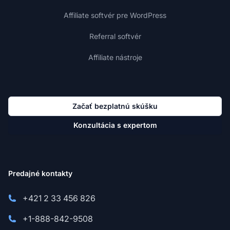
Affiliate softvér pre WordPress
Referral softvér
Affiliate nástroje
Začať bezplatnú skúšku
Konzultácia s expertom
Predajné kontakty
+421 2 33 456 826
+1-888-842-9508