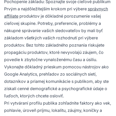
Pochopenie základu: Spoznajte svoje cieľové publikum
cieľovej skupiny.
Prvým a najdôležitejším krokom pri výbere
správnych
affiliate
produktov je dôkladné porozumenie vašej
cieľovej skupine. Potreby, preferencie, problémy a
nákupné správanie vašich sledovateľov by mali byť
základom všetkých vašich rozhodnutí pri výbere
produktov. Bez tohto základného poznania riskujete
propagáciu produktov, ktoré nevyvolajú záujem, čo
povedie k zbytočne vynaloženému času a úsiliu.
Vykonajte dôkladný prieskum pomocou nástrojov ako
Google Analytics, prehľadov zo sociálnych sietí,
dotazníkov a priamej komunikácie s publikom, aby ste
získali cenné demografické a psychografické údaje o
ľuďoch, ktorých chcete osloviť.
Pri vytváraní profilu publika zohľadnite faktory ako vek,
pohlavie, úroveň príjmu, lokalitu, záujmy, koníčky a