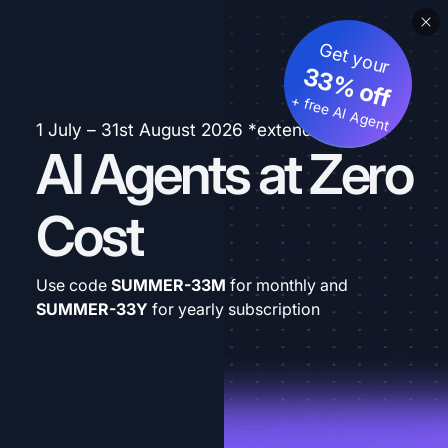
Get your
33% off
+ free AI Agent
1 July – 31st August 2026 *extended
AI Agents at Zero
Cost
Use code
SUMMER-33M
for monthly and
SUMMER-33Y
for yearly subscription