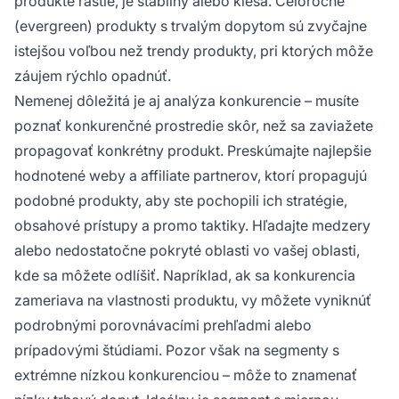
produkte rastie, je stabilný alebo klesá. Celoročné
(evergreen) produkty s trvalým dopytom sú zvyčajne
istejšou voľbou než trendy produkty, pri ktorých môže
záujem rýchlo opadnúť.
Nemenej dôležitá je aj analýza konkurencie – musíte
poznať konkurenčné prostredie skôr, než sa zaviažete
propagovať konkrétny produkt. Preskúmajte najlepšie
hodnotené weby a affiliate partnerov, ktorí propagujú
podobné produkty, aby ste pochopili ich stratégie,
obsahové prístupy a promo taktiky. Hľadajte medzery
alebo nedostatočne pokryté oblasti vo vašej oblasti,
kde sa môžete odlíšiť. Napríklad, ak sa konkurencia
zameriava na vlastnosti produktu, vy môžete vyniknúť
podrobnými porovnávacími prehľadmi alebo
prípadovými štúdiami. Pozor však na segmenty s
extrémne nízkou konkurenciou – môže to znamenať