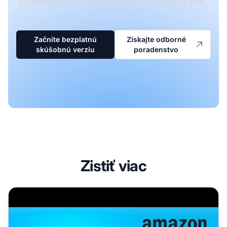
produkty, ktoré vám prinesú maximálny zisk.
Začnite bezplatnú
Získajte odborné
skúšobnú verziu
poradenstvo
Zistiť viac
Aké produkty by som mal propagovať?