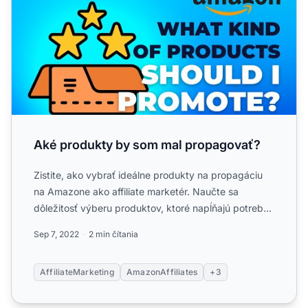
Aké produkty by som mal propagovať?
Zistite, ako vybrať ideálne produkty na propagáciu
na Amazone ako affiliate marketér. Naučte sa
dôležitosť výberu produktov, ktoré napĺňajú potreby
vašej cieľov...
Sep 7, 2022
2 min čítania
AffiliateMarketing
AmazonAffiliates
+3