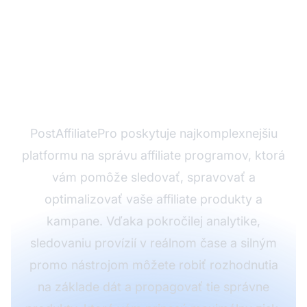
Ste pripravení
maximalizovať svoj
potenciál v affiliate
marketingu?
PostAffiliatePro poskytuje najkomplexnejšiu
platformu na správu affiliate programov, ktorá
vám pomôže sledovať, spravovať a
optimalizovať vaše affiliate produkty a
kampane. Vďaka pokročilej analytike,
sledovaniu provízií v reálnom čase a silným
promo nástrojom môžete robiť rozhodnutia
na základe dát a propagovať tie správne