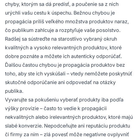
chyby, ktorým sa dá predísť, a poučenie sa z nich
urýchli vašu cestu k úspechu. Bežnou chybou je
propagácia príliš veľkého množstva produktov naraz,
čo publikum zahlcuje a rozptyľuje vaše posolstvo.
Radšej sa sústreďte na starostlivo vybraný okruh
kvalitných a vysoko relevantných produktov, ktoré
dobre poznáte a môžete ich autenticky odporúčať.
Ďalšou častou chybou je propagácia produktov bez
toho, aby ste ich vyskúšali – vtedy nemôžete poskytnúť
skutočné odporúčanie ani odpovedať na otázky
publika.
Vyvarujte sa pokušeniu vyberať produkty iba podľa
výšky provízie – často to vedie k propagácii
nekvalitných alebo irelevantných produktov, ktoré majú
slabé konverzie. Nepodceňujte ani reputáciu produktu
či firmy za ním – zlá povesť môže negatívne ovplyvniť