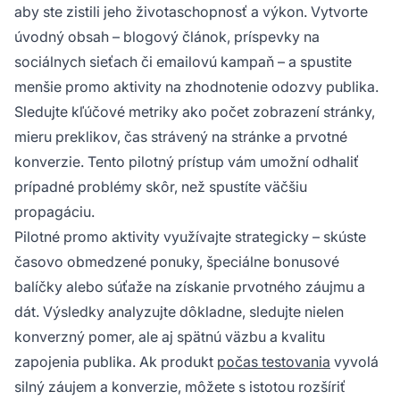
aby ste zistili jeho životaschopnosť a výkon. Vytvorte
úvodný obsah – blogový článok, príspevky na
sociálnych sieťach či emailovú kampaň – a spustite
menšie promo aktivity na zhodnotenie odozvy publika.
Sledujte kľúčové metriky ako počet zobrazení stránky,
mieru preklikov, čas strávený na stránke a prvotné
konverzie. Tento pilotný prístup vám umožní odhaliť
prípadné problémy skôr, než spustíte väčšiu
propagáciu.
Pilotné promo aktivity využívajte strategicky – skúste
časovo obmedzené ponuky, špeciálne bonusové
balíčky alebo súťaže na získanie prvotného záujmu a
dát. Výsledky analyzujte dôkladne, sledujte nielen
konverzný pomer, ale aj spätnú väzbu a kvalitu
zapojenia publika. Ak produkt
počas testovania
vyvolá
silný záujem a konverzie, môžete s istotou rozšíriť