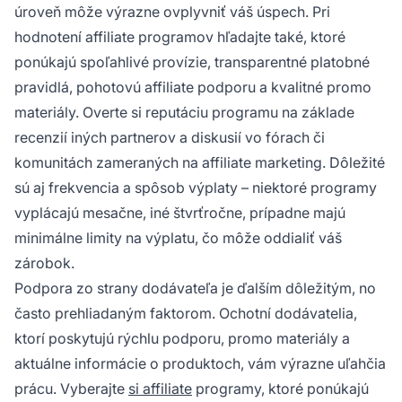
úroveň môže výrazne ovplyvniť váš úspech. Pri
hodnotení affiliate programov hľadajte také, ktoré
ponúkajú spoľahlivé provízie, transparentné platobné
pravidlá, pohotovú affiliate podporu a kvalitné promo
materiály. Overte si reputáciu programu na základe
recenzií iných partnerov a diskusií vo fórach či
komunitách zameraných na affiliate marketing. Dôležité
sú aj frekvencia a spôsob výplaty – niektoré programy
vyplácajú mesačne, iné štvrťročne, prípadne majú
minimálne limity na výplatu, čo môže oddialiť váš
zárobok.
Podpora zo strany dodávateľa je ďalším dôležitým, no
často prehliadaným faktorom. Ochotní dodávatelia,
ktorí poskytujú rýchlu podporu, promo materiály a
aktuálne informácie o produktoch, vám výrazne uľahčia
prácu. Vyberajte
si affiliate
programy, ktoré ponúkajú