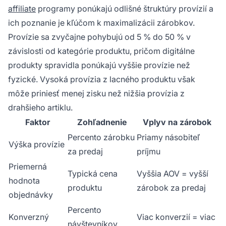
affiliate
programy ponúkajú odlišné štruktúry provízií a
ich poznanie je kľúčom k maximalizácii zárobkov.
Provízie sa zvyčajne pohybujú od 5 % do 50 % v
závislosti od kategórie produktu, pričom digitálne
produkty spravidla ponúkajú vyššie provízie než
fyzické. Vysoká provízia z lacného produktu však
môže priniesť menej zisku než nižšia provízia z
drahšieho artiklu.
Faktor
Zohľadnenie
Vplyv na zárobok
Percento zárobku
Priamy násobiteľ
Výška provízie
za predaj
príjmu
Priemerná
Typická cena
Vyššia AOV = vyšší
hodnota
produktu
zárobok za predaj
objednávky
Percento
Konverzný
Viac konverzií = viac
návštevníkov,