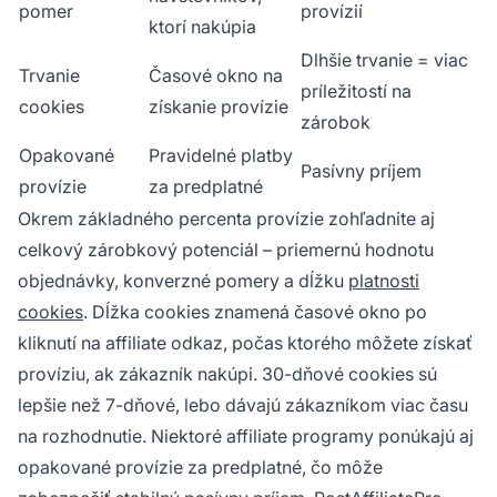
pomer
provízií
ktorí nakúpia
Dlhšie trvanie = viac
Trvanie
Časové okno na
príležitostí na
cookies
získanie provízie
zárobok
Opakované
Pravidelné platby
Pasívny príjem
provízie
za predplatné
Okrem základného percenta provízie zohľadnite aj
celkový zárobkový potenciál – priemernú hodnotu
objednávky, konverzné pomery a dĺžku
platnosti
cookies
. Dĺžka cookies znamená časové okno po
kliknutí na affiliate odkaz, počas ktorého môžete získať
províziu, ak zákazník nakúpi. 30-dňové cookies sú
lepšie než 7-dňové, lebo dávajú zákazníkom viac času
na rozhodnutie. Niektoré affiliate programy ponúkajú aj
opakované provízie za predplatné, čo môže