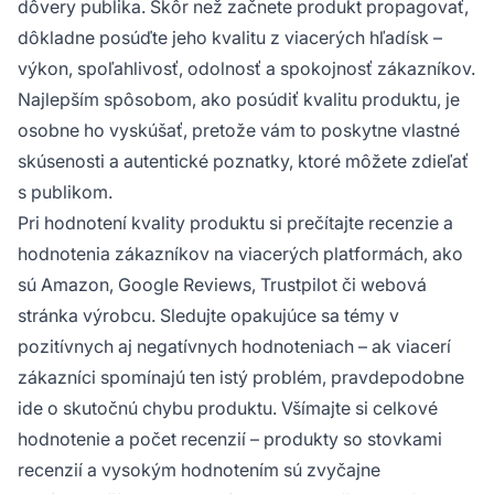
dôvery publika. Skôr než začnete produkt propagovať,
dôkladne posúďte jeho kvalitu z viacerých hľadísk –
výkon, spoľahlivosť, odolnosť a spokojnosť zákazníkov.
Najlepším spôsobom, ako posúdiť kvalitu produktu, je
osobne ho vyskúšať, pretože vám to poskytne vlastné
skúsenosti a autentické poznatky, ktoré môžete zdieľať
s publikom.
Pri hodnotení kvality produktu si prečítajte recenzie a
hodnotenia zákazníkov na viacerých platformách, ako
sú Amazon, Google Reviews, Trustpilot či webová
stránka výrobcu. Sledujte opakujúce sa témy v
pozitívnych aj negatívnych hodnoteniach – ak viacerí
zákazníci spomínajú ten istý problém, pravdepodobne
ide o skutočnú chybu produktu. Všímajte si celkové
hodnotenie a počet recenzií – produkty so stovkami
recenzií a vysokým hodnotením sú zvyčajne