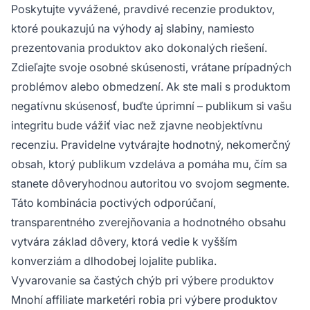
Poskytujte vyvážené, pravdivé recenzie produktov,
ktoré poukazujú na výhody aj slabiny, namiesto
prezentovania produktov ako dokonalých riešení.
Zdieľajte svoje osobné skúsenosti, vrátane prípadných
problémov alebo obmedzení. Ak ste mali s produktom
negatívnu skúsenosť, buďte úprimní – publikum si vašu
integritu bude vážiť viac než zjavne neobjektívnu
recenziu. Pravidelne vytvárajte hodnotný, nekomerčný
obsah, ktorý publikum vzdeláva a pomáha mu, čím sa
stanete dôveryhodnou autoritou vo svojom segmente.
Táto kombinácia poctivých odporúčaní,
transparentného zverejňovania a hodnotného obsahu
vytvára základ dôvery, ktorá vedie k vyšším
konverziám a dlhodobej lojalite publika.
Vyvarovanie sa častých chýb pri výbere produktov
Mnohí affiliate marketéri robia pri výbere produktov