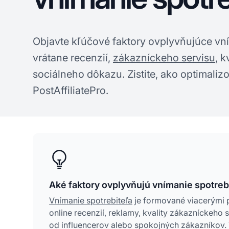
Objavte kľúčové faktory ovplyvňujúce vní
vrátane recenzií,
zákazníckeho servisu
, k
sociálneho dôkazu. Zistite, ako optimaliz
PostAffiliatePro.
Aké faktory ovplyvňujú vnímanie spotreb
Vnímanie spotrebiteľa
je formované viacerými p
online recenzií, reklamy, kvality zákazníckeho
od influencerov alebo spokojných zákazníkov. T