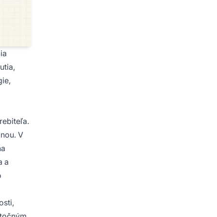
ia
utia,
ie,
ebiteľa.
inou. V
na
a a
o
sti,
kutočným