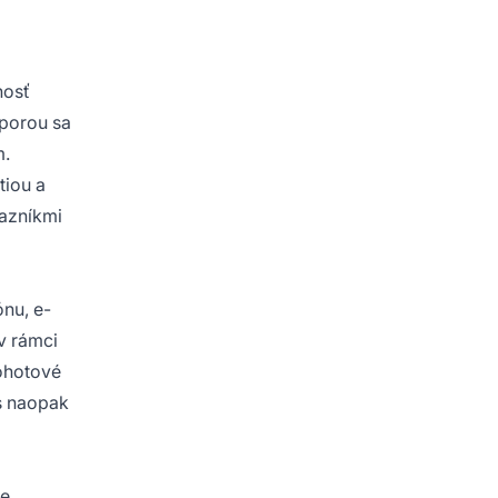
nosť
dporou sa
m.
tiou a
kazníkmi
nu, e-
v rámci
pohotové
s naopak
ne