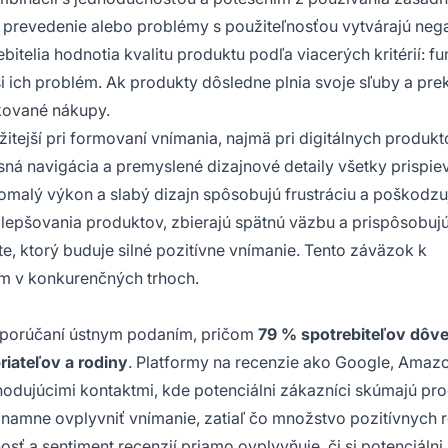
é prevedenie alebo problémy s použiteľnosťou vytvárajú neg
itelia hodnotia kvalitu produktu podľa viacerých kritérií: f
ieši ich problém. Ak produkty dôsledne plnia svoje sľuby a pr
kované nákupy.
žitejší pri formovaní vnímania, najmä pri digitálnych produkt
jasná navigácia a premyslené dizajnové detaily všetky prispie
pomalý výkon a slabý dizajn spôsobujú frustráciu a poškodzu
 zlepšovania produktov, zbierajú spätnú väzbu a prispôsobuj
, ktorý buduje silné pozitívne vnímanie. Tento záväzok k
m v konkurenčných trhoch.
dporúčaní ústnym podaním, pričom
79 % spotrebiteľov dôve
iateľov a rodiny
. Platformy na recenzie ako Google, Amazo
zhodujúcimi kontaktmi, kde potenciálni zákazníci skúmajú pr
amne ovplyvniť vnímanie, zatiaľ čo množstvo pozitívnych r
ť a sentiment recenzií priamo ovplyvňuje, či si potenciálni