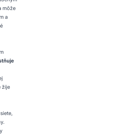
ma môže
am a
né
ým
stňuje
ej
 žije
siete,
y.
ny