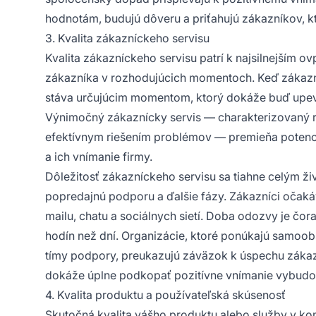
hodnotám, budujú dôveru a priťahujú zákazníkov, k
3. Kvalita zákazníckeho servisu
Kvalita zákazníckeho servisu patrí k najsilnejším 
zákazníka v rozhodujúcich momentoch. Keď zákazní
stáva určujúcim momentom, ktorý dokáže buď upevni
Výnimočný zákaznícky servis — charakterizovaný 
efektívnym riešením problémov — premieňa potenciál
a ich vnímanie firmy.
Dôležitosť zákazníckeho servisu sa tiahne celým 
popredajnú podporu a ďalšie fázy. Zákazníci očaká
mailu, chatu a sociálnych sietí. Doba odozvy je čo
hodín než dní. Organizácie, ktoré ponúkajú samoo
tímy podpory, preukazujú záväzok k úspechu zákaz
dokáže úplne podkopať pozitívne vnímanie vybudo
4. Kvalita produktu a používateľská skúsenosť
Skutočná kvalita vášho produktu alebo služby v k