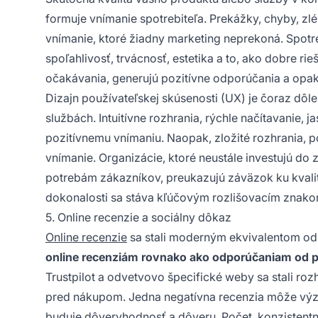
formuje vnímanie spotrebiteľa. Prekážky, chyby, zl
vnímanie, ktoré žiadny marketing neprekoná. Spotreb
spoľahlivosť, trvácnosť, estetika a to, ako dobre r
očakávania, generujú pozitívne odporúčania a opa
Dizajn používateľskej skúsenosti (UX) je čoraz dôle
službách. Intuitívne rozhrania, rýchle načítavanie, 
pozitívnemu vnímaniu. Naopak, zložité rozhrania, 
vnímanie. Organizácie, ktoré neustále investujú do
potrebám zákazníkov, preukazujú záväzok ku kvalite
dokonalosti sa stáva kľúčovým rozlišovacím znako
5. Online recenzie a sociálny dôkaz
Online recenzie
sa stali moderným ekvivalentom o
online recenziám rovnako ako odporúčaniam od pr
Trustpilot a odvetvovo špecifické weby sa stali ro
pred nákupom. Jedna negatívna recenzia môže význ
buduje dôveryhodnosť a dôveru. Počet, konzistentnos