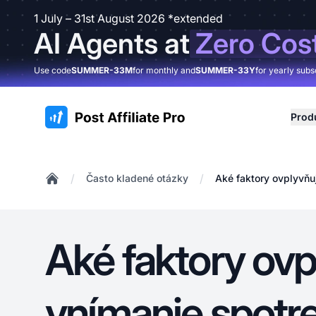
1 July – 31st August 2026 *extended
AI Agents at
Zero Cos
Use code
SUMMER-33M
for monthly and
SUMMER-33Y
for yearly subs
:site.title
Prod
/
/
Často kladené otázky
Aké faktory ovplyvňu
Home
Aké faktory ovp
vnímanie spotre