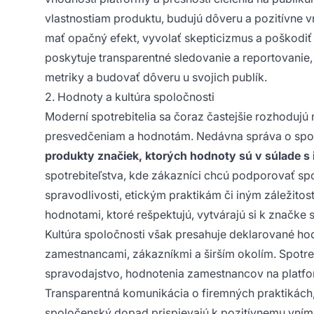
vlastnostiam produktu, budujú dôveru a pozitívne 
mať opačný efekt, vyvolať skepticizmus a poškodiť 
poskytuje transparentné sledovanie a reportovani
metriky a budovať dôveru u svojich publík.
2. Hodnoty a kultúra spoločnosti
Moderní spotrebitelia sa čoraz častejšie rozhodujú
presvedčeniam a hodnotám. Nedávna správa o spotr
produkty značiek, ktorých hodnoty sú v súlade s 
spotrebiteľstva, kde zákazníci chcú podporovať spol
spravodlivosti, etickým praktikám či iným záležitos
hodnotami, ktoré rešpektujú, vytvárajú si k značke s
Kultúra spoločnosti však presahuje deklarované ho
zamestnancami, zákazníkmi a širším okolím. Spotrebi
spravodajstvo, hodnotenia zamestnancov na platfor
Transparentná komunikácia o firemných praktikách,
spoločenský dopad prispievajú k pozitívnemu vníma