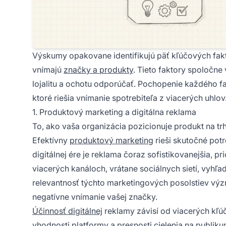
Výskumy opakovane identifikujú päť kľúčových fakto
vnímajú
značky a produkty
. Tieto faktory spoločne
lojalitu a ochotu odporúčať. Pochopenie každého f
ktoré riešia vnímanie spotrebiteľa z viacerých uhlov
1. Produktový marketing a digitálna reklama
To, ako vaša organizácia pozicionuje produkt na tr
Efektívny
produktový marketing
rieši skutočné potr
digitálnej ére je reklama čoraz sofistikovanejšia, 
viacerých kanáloch, vrátane sociálnych sietí, vyhľa
relevantnosť týchto marketingových posolstiev význa
negatívne vnímanie vašej značky.
Účinnosť digitálnej
reklamy závisí od viacerých kľúč
vhodnosti platformy a presnosti cielenia na publi