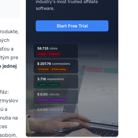
industry's most trusted affiliate
software.
Start Free Trial
produkte,
tných
sťou a
dtým pre
 jednej
fáz:
 zmyslov
jú a
nutia na
ces
pôsobom.