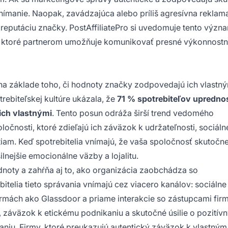
vnímanie. Naopak, zavádzajúca alebo príliš agresívna rekla
reputáciu značky. PostAffiliatePro si uvedomuje tento význ
e, ktoré partnerom umožňuje komunikovať presné výkonnost
 na základe toho, či hodnoty značky zodpovedajú ich vlastn
ebiteľskej kultúre ukázala, že
71 % spotrebiteľov upredno
ich vlastnými
. Tento posun odráža širší trend vedomého
očnosti, ktoré zdieľajú ich záväzok k udržateľnosti, sociáln
tiam. Keď spotrebitelia vnímajú, že vaša spoločnosť skutočne
ilnejšie emocionálne väzby a lojalitu.
dnoty a zahŕňa aj to, ako organizácia zaobchádza so
telia tieto správania vnímajú cez viacero kanálov: sociálne 
mách ako Glassdoor a priame interakcie so zástupcami firm
 záväzok k etickému podnikaniu a skutočné úsilie o pozitív
niu. Firmy, ktoré preukazujú autentický záväzok k vlastným