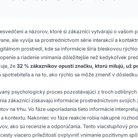
resvedčení a názorov, ktoré si zákazníci vytvárajú o vašom 
ne, ale vyvíja sa prostredníctvom série interakcií a kontak
itálnom prostredí, kde sa informácie šíria bleskovou rýchlo
hopenie a riadenie vnímania dôležitejšie než kedykoľvek pre
uje, že
32 % zákazníkov opustí značku, ktorú milujú, už po
 spotrebiteľa a na to, ako rýchlo sa môže zmeniť v dôsledku
vaný psychologický proces pozostávajúci z troch odlišných 
ia zákazníci získavajú informácie prostredníctvom svojich
v na trhu. Vo fáze usporiadania tieto informácie interpretu
 a kontextu. Nakoniec vo fáze reakcie robia nákupné rozhod
v, ako sú recenzie a odporúčania. Tento viacstupňový pro
cesty viacero príležitostí ovplyvniť vnímanie pozitívnym s