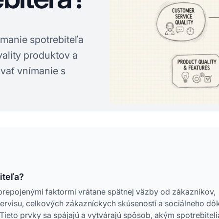
manie spotrebiteľa
vality produktov a
ovať vnímanie s
iteľa?
repojenými faktormi vrátane spätnej väzby od zákazníkov,
 servisu, celkových zákazníckych skúseností a sociálneho dô
ieto prvky sa spájajú a vytvárajú spôsob, akým spotrebiteli