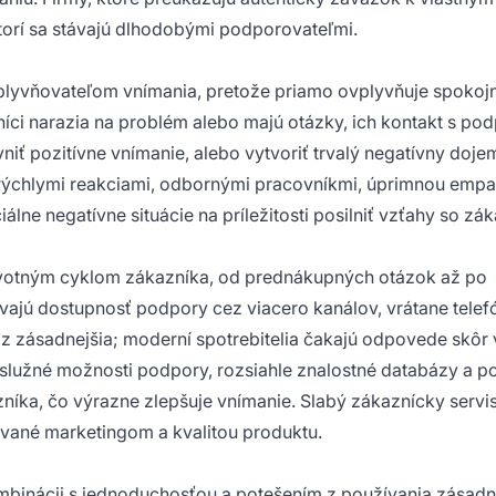
torí sa stávajú dlhodobými podporovateľmi.
ovplyvňovateľom vnímania, pretože priamo ovplyvňuje spokoj
ci narazia na problém alebo majú otázky, ich kontakt s po
ť pozitívne vnímanie, alebo vytvoriť trvalý negatívny doje
rýchlymi reakciami, odbornými pracovníkmi, úprimnou empa
ne negatívne situácie na príležitosti posilniť vzťahy so zá
životným cyklom zákazníka, od prednákupných otázok až po
vajú dostupnosť podpory cez viacero kanálov, vrátane telefó
raz zásadnejšia; moderní spotrebitelia čakajú odpovede skôr 
bslužné možnosti podpory, rozsiahle znalostné databázy a 
níka, čo výrazne zlepšuje vnímanie. Slabý zákaznícky servi
vané marketingom a kvalitou produktu.
ombinácii s jednoduchosťou a potešením z používania zásad