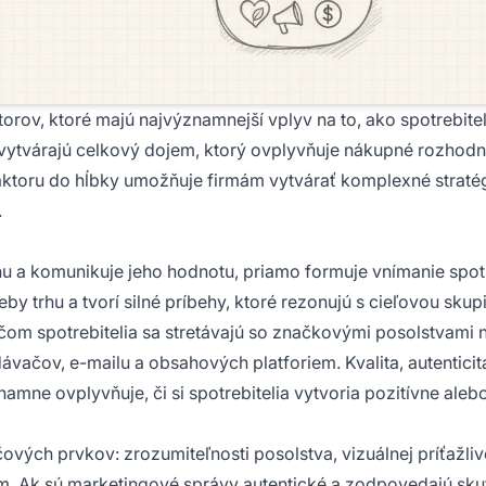
rov, ktoré majú najvýznamnejší vplyv na to, ako spotrebitel
 vytvárajú celkový dojem, ktorý ovplyvňuje nákupné rozhodn
aktoru do hĺbky umožňuje firmám vytvárať komplexné stratég
.
hu a komunikuje jeho hodnotu, priamo formuje vnímanie spotr
eby trhu a tvorí silné príbehy, ktoré rezonujú s cieľovou skup
pričom spotrebitelia sa stretávajú so značkovými posolstvami 
dávačov, e-mailu a obsahových platforiem. Kvalita, autenticit
mne ovplyvňuje, či si spotrebitelia vytvoria pozitívne aleb
ových prvkov: zrozumiteľnosti posolstva, vizuálnej príťažlivo
kum. Ak sú marketingové správy autentické a zodpovedajú s