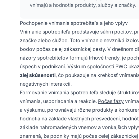
vnímajú a hodnotia produkty, služby a značky.
Pochopenie vnímania spotrebiteľa a jeho vplyv
Vnímanie spotrebiteľa predstavuje súhrn pocitov, p
značke alebo službe. Toto vnímanie nevzniká izolova
bodov počas celej zákazníckej cesty. V dnešnom dig
názory spotrebiteľov formujú trhové trendy, je poc
úspech v podnikaní. Výskum spoločnosti PWC ukaz
zlej skúsenosti
, čo poukazuje na krehkosť vnímania
negatívnych interakcií.
Formovanie vnímania spotrebiteľa sleduje štruktúro
vnímania, usporiadania a reakcie.
Počas fázy
vníman
a výskumu, porovnávajú rôzne produkty a konkurento
hodnotia na základe vlastných presvedčení, hodnôt
základe nahromadených vnemov a vonkajších vplyvo
znamená, že podniky majú počas celej zákazníckej 