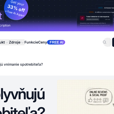
Get your
33% off
+ free AI Agent
t
cription
ukt
Zdroje
Funkcie
Ceny
FREE AI
jú vnímanie spotrebiteľa?
lyvňujú
biteľa?