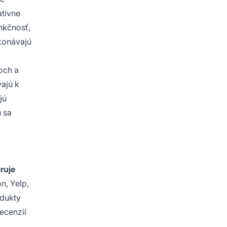
atívne
unkčnosť,
ekonávajú
och a
vajú k
jú
ú sa
ruje
n, Yelp,
odukty
ecenzií