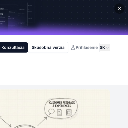
Konzultácia
Skúšobná verzia
Prihlásenie
SK