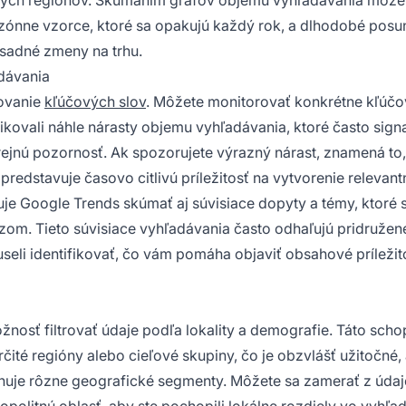
sezónne vzorce, ktoré sa opakujú každý rok, a dlhodobé posu
sadné zmeny na trhu.
dávania
ovanie
kľúčových slov
. Môžete monitorovať konkrétne kľúčo
fikovali náhle nárasty objemu vyhľadávania, ktoré často signa
erejnú pozornosť. Ak spozorujete výrazný nárast, znamená to,
 predstavuje časovo citlivú príležitosť na vytvorenie relevan
e Google Trends skúmať aj súvisiace dopyty a témy, ktoré 
om. Tieto súvisiace vyhľadávania často odhaľujú pridružen
li identifikovať, čo vám pomáha objaviť obsahové príležito
žnosť filtrovať údaje podľa lokality a demografie. Táto sch
rčité regióny alebo cieľové skupiny, čo je obzvlášť užitočné,
uhuje rôzne geografické segmenty. Môžete sa zamerať z údaj
ropolitnú oblasť, aby ste pochopili lokálne rozdiely vo vyh