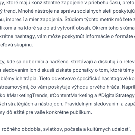
 ktoré majú konzistentné zapojenie v priebehu času, pretož
ý trend. Mnohé nástroje na správu sociálnych sietí poskytujú
impresií a mier zapojenia. Štúdiom týchto metrík môžete zi
likom a na ktoré sa oplatí vytvoriť obsah. Okrem toho skúma
nkrétne hashtagy, vám môže poskytnúť informácie o formáte
ieľovú skupinu.
ty
, kde sa odborníci a nadšenci stretávajú a diskutujú o rele
 sledovaním ich diskusií získate poznatky o tom, ktoré témy
oblémy ich trápia. Tieto odvetvovo špecifické hashtagové k
nstreamovými, čo vám poskytuje výhodu prvého hráča. Naprí
 ako #MarketingTrends, #ContentMarketing a #DigitalStrategy
ých stratégiách a nástrojoch. Pravidelným sledovaním a zap
émy dôležité pre vaše konkrétne publikum.
ročného obdobia, sviatkov, počasia a kultúrnych udalostí.