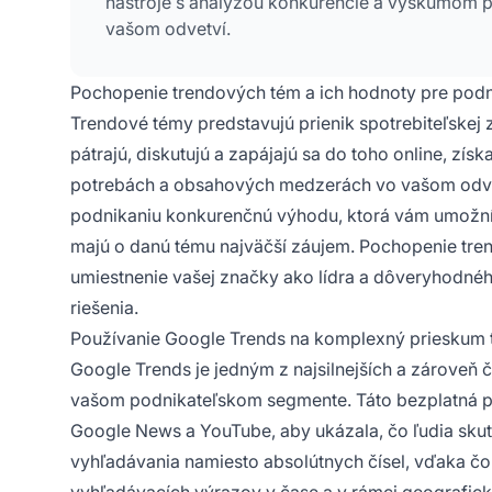
nástroje s analýzou konkurencie a výskumom pub
vašom odvetví.
Pochopenie trendových tém a ich hodnoty pre podn
Trendové témy predstavujú prienik spotrebiteľskej zv
pátrajú, diskutujú a zapájajú sa do toho online, zís
potrebách a obsahových medzerách vo vašom odv
podnikaniu konkurenčnú výhodu, ktorá vám umožní 
majú o danú tému najväčší záujem. Pochopenie trend
umiestnenie vašej značky ako lídra a dôveryhodného
riešenia.
Používanie Google Trends na komplexný prieskum 
Google Trends je jedným z najsilnejších a zároveň 
vašom podnikateľskom segmente. Táto bezplatná pl
Google News a YouTube, aby ukázala, čo ľudia skut
vyhľadávania namiesto absolútnych čísel, vďaka čo
vyhľadávacích výrazov v čase a v rámci geografi