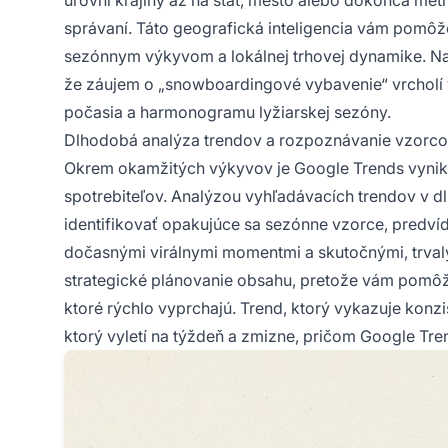
správaní. Táto geografická inteligencia vám pomôž
sezónnym výkyvom a lokálnej trhovej dynamike. Na
že záujem o „snowboardingové vybavenie“ vrcholí 
počasia a harmonogramu lyžiarskej sezóny.
Dlhodobá analýza trendov a rozpoznávanie vzorc
Okrem okamžitých výkyvov je Google Trends vynik
spotrebiteľov. Analýzou vyhľadávacích trendov v 
identifikovať opakujúce sa sezónne vzorce, predvíd
dočasnými virálnymi momentmi a skutočnými, trvalým
strategické plánovanie obsahu, pretože vám pomôže 
ktoré rýchlo vyprchajú. Trend, ktorý vykazuje konzi
ktorý vyletí na týždeň a zmizne, pričom Google Tre