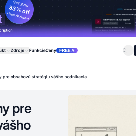
Get your
33% off
+ free AI Agent
t
cription
ukt
Zdroje
Funkcie
Ceny
FREE AI
y pre obsahovú stratégiu vášho podnikania
my pre
vášho