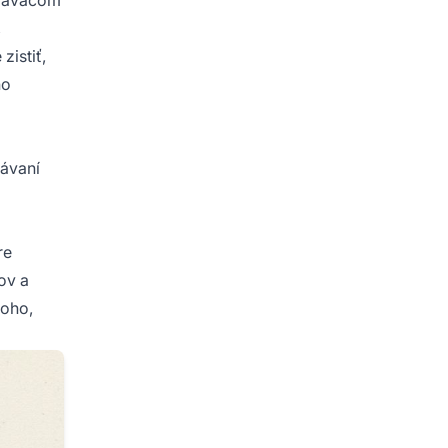
,
istiť,
ho
ávaní
re
ov a
toho,