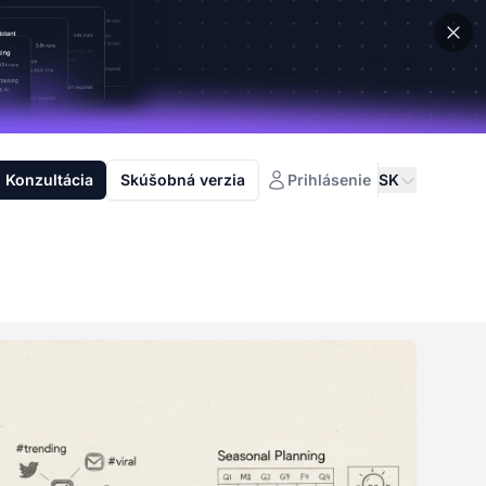
Konzultácia
Skúšobná verzia
Prihlásenie
SK