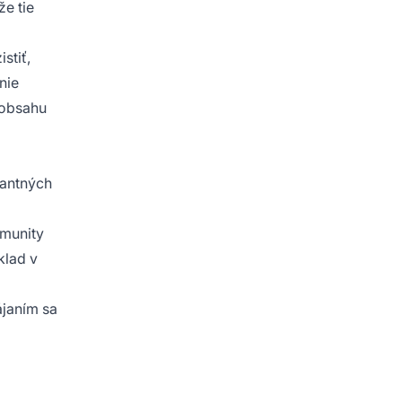
e tie
stiť,
nie
 obsahu
vantných
omunity
klad v
ájaním sa