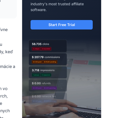
o
industry's most trusted affiliate
software.
Start Free Trial
ívne
u
dy, keď
rmácie a
m vo
rch,
me
znych
te