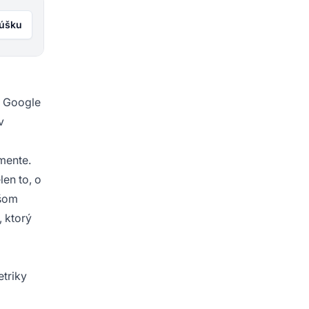
kúšku
d Google
v
mente.
len to, o
ašom
, ktorý
etriky