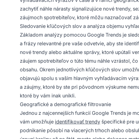
zachytiť náhle nárasty signalizujúce nové trendy, 
záujmoch spotrebiteľov, ktoré môžu naznačovať zá
Sledovanie kľúčových slov a analýza objemu vyhľa
Základom analýzy pomocou Google Trends je sled
a frázy relevantné pre vaše odvetvie, aby ste identi
nové trendy alebo aktuálne správy, ktoré upútali v
záujem spotrebiteľov o túto tému náhle vzrástol, čo
obsahu. Okrem jednotlivých kľúčových slov umožňuj
objavujú spolu s vaším hlavným vyhľadávacím výraz
a záujmy, ktoré by ste pri pôvodnom výskume nemuse
ktoré by vám inak unikli.
Geografické a demografické filtrovanie
Jednou z najcennejších funkcií Google Trends je mo
vám umožňuje
identifikovať trendy
špecifické pre u
podnikanie pôsobí na viacerých trhoch alebo obsl
úrovni krajiny až na štát, mesto alebo dokonca met