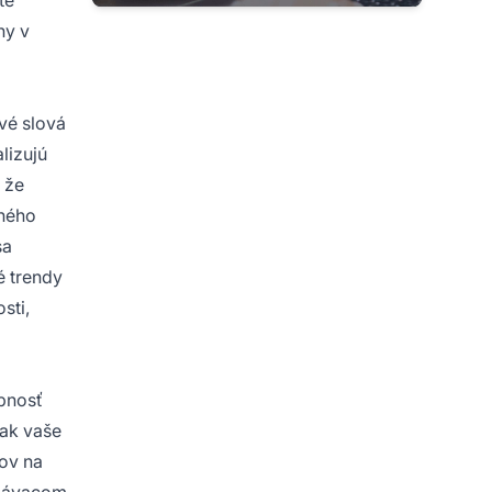
ny v
vé slová
lizujú
 že
tného
sa
é trendy
sti,
opnosť
 ak vaše
ov na
ľadávacom