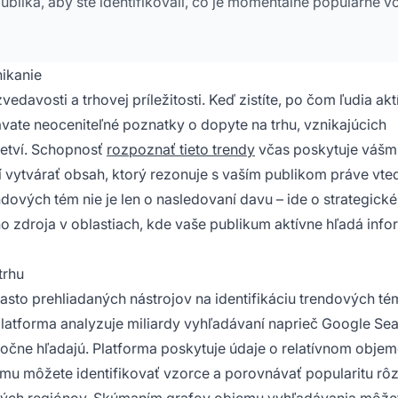
lika, aby ste identifikovali, čo je momentálne populárne v
ikanie
edavosti a trhovej príležitosti. Keď zistíte, po čom ľudia akt
kavate neoceniteľné poznatky o dopyte na trhu, vznikajúcich
etví. Schopnosť
rozpoznať tieto trendy
včas poskytuje vášm
vytvárať obsah, ktorý rezonuje s vaším publikom práve vte
ových tém nie je len o nasledovaní davu – ide o strategické
 zdroja v oblastiach, kde vaše publikum aktívne hľadá info
trhu
často prehliadaných nástrojov na identifikáciu trendových té
atforma analyzuje miliardy vyhľadávaní naprieč Google Sea
očne hľadajú. Platforma poskytuje údaje o relatívnom obje
mu môžete identifikovať vzorce a porovnávať popularitu rô
ckých regiónov. Skúmaním grafov objemu vyhľadávania môže