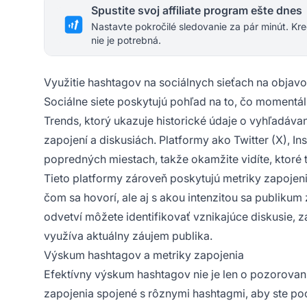
Spustite svoj affiliate program ešte dnes
Nastavte pokročilé sledovanie za pár minút. Kre
nie je potrebná.
Využitie hashtagov na sociálnych sieťach na objav
Sociálne siete poskytujú pohľad na to, čo momentá
Trends, ktorý ukazuje historické údaje o vyhľadáva
zapojení a diskusiách. Platformy ako Twitter (X), I
popredných miestach, takže okamžite vidíte, ktoré
Tieto platformy zároveň poskytujú metriky zapojenia 
čom sa hovorí, ale aj s akou intenzitou sa publik
odvetví môžete identifikovať vznikajúce diskusie, za
využíva aktuálny záujem publika.
Výskum hashtagov a metriky zapojenia
Efektívny výskum hashtagov nie je len o pozorovaní
zapojenia spojené s rôznymi hashtagmi, aby ste poc