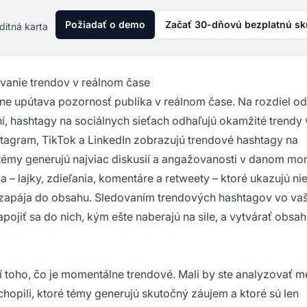
Požiadať o demo
Začať 30-dňovú bezplatnú s
ditná karta
ovanie trendov v reálnom čase
lne upútava pozornosť publika v reálnom čase. Na rozdiel o
ní, hashtagy na sociálnych sieťach odhaľujú okamžité trendy 
nstagram, TikTok a LinkedIn zobrazujú trendové hashtagy na
 témy generujú najviac diskusií a angažovanosti v danom mo
– lajky, zdieľania, komentáre a retweety – ktoré ukazujú nie
um zapája do obsahu. Sledovaním trendových hashtagov vo v
pojiť sa do nich, kým ešte naberajú na sile, a vytvárať obsah
 toho, čo je momentálne trendové. Mali by ste analyzovať m
hopili, ktoré témy generujú skutočný záujem a ktoré sú len