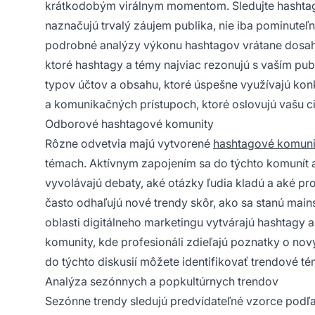
krátkodobým virálnym momentom. Sledujte hashtagy,
naznačujú trvalý záujem publika, nie iba pominuteľn
podrobné analýzy výkonu hashtagov vrátane dosahu, 
ktoré hashtagy a témy najviac rezonujú s vaším pub
typov účtov a obsahu, ktoré úspešne využívajú ko
a komunikačných prístupoch, ktoré oslovujú vašu c
Odborové hashtagové komunity
Rôzne odvetvia majú vytvorené
hashtagové komuni
témach. Aktívnym zapojením sa do týchto komunít a
vyvolávajú debaty, aké otázky ľudia kladú a aké pr
často odhaľujú nové trendy skôr, ako sa stanú mai
oblasti digitálneho marketingu vytvárajú hashtagy
komunity, kde profesionáli zdieľajú poznatky o nov
do týchto diskusií môžete identifikovať trendové t
Analýza sezónnych a popkultúrnych trendov
Sezónne trendy sledujú predvídateľné vzorce podľa 