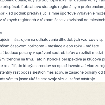
e prispôsobiť obsahovú stratégiu regionálnym preferenciám
príklad podnik predávajúci zimné športové vybavenie môže z
v rôznych regiónoch v rôznom čase v závislosti od miestne
ov
ajúcim nástrojom na odhaľovanie dlhodobých vzorcov v spr
dlhšom časovom horizonte – mesiace alebo roky – môžete
ať budúce posuny v správaní spotrebiteľov a rozlíšiť medzi
i trendmi na trhu. Táto historická perspektíva je kľúčová p
rozlíšiť, do ktorých trendov sa oplatí investovať viac zdroj
stentný rast počas šiestich mesiacov, je zásadne odlišný od 
nds vám to jasne ukáže cez svoje vizualizačné nástroje.