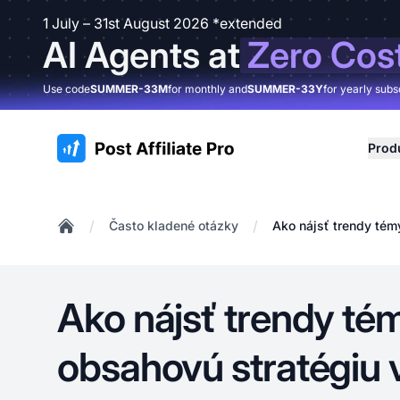
1 July – 31st August 2026 *extended
AI Agents at
Zero Cos
Use code
SUMMER-33M
for monthly and
SUMMER-33Y
for yearly subs
:site.title
Prod
/
/
Často kladené otázky
Ako nájsť trendy tém
Home
Ako nájsť trendy té
obsahovú stratégiu 