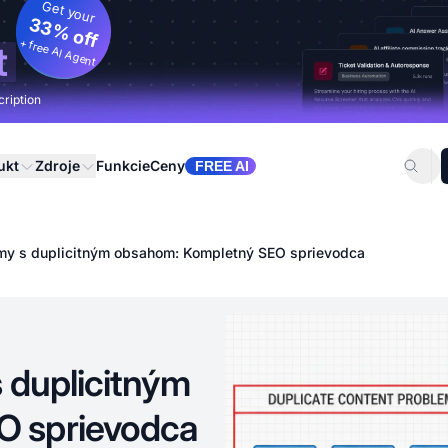
Get your
33% off
+ free AI Agent
t
cription
ukt
Zdroje
Funkcie
Ceny
FREE AI
émy s duplicitným obsahom: Kompletný SEO sprievodca
 duplicitným
O sprievodca