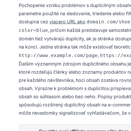
Pochopenie vzniku problémov s duplicitným obsahom
parametre použité na sledovanie, triedenie alebo f
dostupná cez
viacero URL ako
domain.com/shoe
, pričom každá predstavuje samostat
color=blue
domén tiež vytvárajú duplicity, ak je stránka dost
na konci. Jedna stránka tak môže existovať teoreti
,
http://www.example.com/page
https://ex
Ďalším významným zdrojom duplicitného obsahu je
ktoré rozdeľujú články alebo zoznamy produktov na
pre každého návštevníka, hoci obsah zostáva rovnak
obsah. Výrazne k problémom s duplicitou prispieva
obsah so súhlasom alebo bez neho. Popisy produkt
spôsobujú rozšírený duplicitný obsah na e-commerc
môže nevedomky signalizovať vyhľadávačom, že via