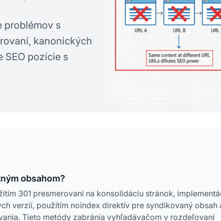
e problémov s
rovaní, kanonických
e SEO pozície s
itným obsahom?
žitím 301 presmerovaní na konsolidáciu stránok, implementá
ch verzií, použitím noindex direktív pre syndikovaný obsah 
ovania. Tieto metódy zabránia vyhľadávačom v rozdeľovaní