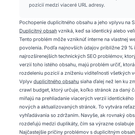
pozícií medzi viaceré URL adresy.
Pochopenie duplicitného obsahu a jeho vplyvu na 
Duplicitný obsah
vzniká, keď sa identický alebo ve
Tento problém môže vzniknúť interne na vlastnej w
povolenia. Podľa najnovších údajov približne 29 % i
najrozšírenejších technických SEO problémov, ktorý
verzií toho istého obsahu, majú problém určiť, ktorá
rozdeleniu pozícií a zníženiu viditeľnosti všetkých ve
Vplyv
duplicitného obsahu
siaha ďalej než len ku 
crawl budget, ktorý určuje, koľko stránok za daný 
míňajú na prehliadanie viacerých verzií identickéh
nových a aktualizovaných stránok. To vytvára reťaz
vyhľadávania so zdržaním. Navyše, ak rovnaký obsa
rozdeľujú medzi duplikáty, čím sa výrazne oslabuje s
Najčastejšie príčiny problémov s duplicitným obs