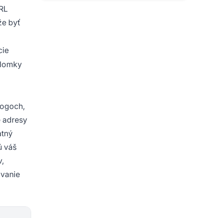
URL
že byť
cie
 lomky
logoch,
e adresy
atný
ú váš
v,
ovanie