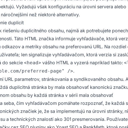
pektujú. Vyžadujú však konfiguráciu na úrovni servera alebo
náročnejšími než niektoré alternatívy.
nie duplicít
 k riešeniu duplicitného obsahu, najmä ak potrebujete ponec
úsenosti. Táto HTML značka informuje vyhľadávače, ktorá verz
ilu odkazov a metriky obsahu na preferovanú URL. Na rozdiel
vateľa; len signalizuje vyhľadávačom, ktorá verzia si zaslú
á do sekcie
vášho HTML a vyzerá napríklad takto:
<head>
<
.
ple.com/preferred-page" />
ení URL parametrov, stránkovania a syndikovaného obsahu. 
každá duplicitná stránka by mala obsahovať kanonickú značk
anom obsahu by každá stránka v sérii mala obsahovať
a seba, čím vyhľadávačom pomáhate rozpoznať, že každá st
onických značiek je, že sa implementujú na úrovni stránky, n
su a technických znalostí ako 301 presmerovania. Používate
čky cez SEO pluginy ako Yoast SEO a RankMath, ktoré pos