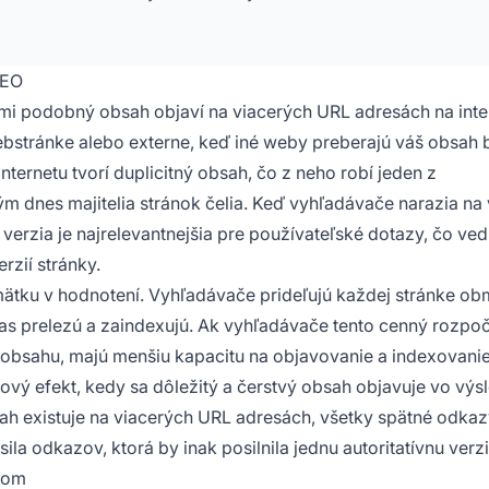
SEO
ľmi podobný obsah objaví na viacerých URL adresách na inte
ebstránke alebo externe, keď iné weby preberajú váš obsah 
nternetu tvorí duplicitný obsah, čo z neho robí jeden z
m dnes majitelia stránok čelia. Keď vyhľadávače narazia na 
 verzia je najrelevantnejšia pre používateľské dotazy, čo ved
rzií stránky.
zmätku v hodnotení. Vyhľadávače prideľujú každej stránke o
čas prelezú a zaindexujú. Ak vyhľadávače tento cenný rozpo
o obsahu, majú menšiu kapacitu na objavovanie a indexovani
ový efekt, kedy sa dôležitý a čerstvý obsah objavuje vo vý
h existuje na viacerých URL adresách, všetky spätné odkaz
ila odkazov, ktorá by inak posilnila jednu autoritatívnu verzi
ahom