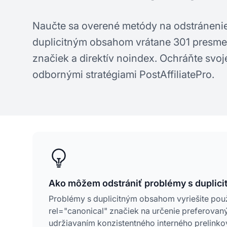
Naučte sa overené metódy na odstráneni
duplicitným obsahom vrátane 301 presme
značiek a direktív noindex. Ochráňte svoj
odbornými stratégiami PostAffiliatePro.
Ako môžem odstrániť problémy s duplic
Problémy s duplicitným obsahom vyriešite pou
rel="canonical" značiek na určenie preferovaný
udržiavaním konzistentného interného prelink