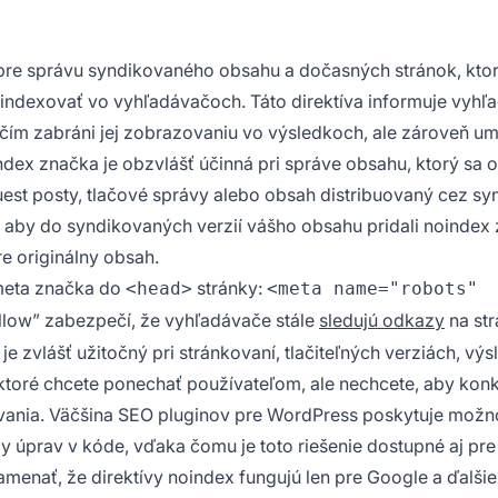
 pre správu syndikovaného obsahu a dočasných stránok, kto
 indexovať vo vyhľadávačoch. Táto direktíva informuje vyhľ
 čím zabráni jej zobrazovaniu vo výsledkoch, ale zároveň u
ndex značka je obzvlášť účinná pri správe obsahu, ktorý sa 
uest posty, tlačové správy alebo obsah distribuovaný cez s
, aby do syndikovaných verzií vášho obsahu pridali noindex
pre originálny obsah.
meta značka do
stránky:
<head>
<meta name="robots"
follow” zabezpečí, že vyhľadávače stále
sledujú odkazy
na str
je zvlášť užitočný pri stránkovaní, tlačiteľných verziách, vý
ktoré chcete ponechať používateľom, ale nechcete, aby konk
ania. Väčšina SEO pluginov pre WordPress poskytuje možn
y úprav v kóde, vďaka čomu je toto riešenie dostupné aj pre
menať, že direktívy noindex fungujú len pre Google a ďalšie