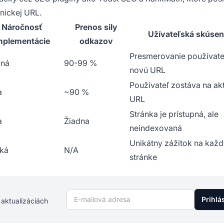
nickej URL.
Náročnosť
Prenos sily
Užívateľská skúse
mplementácie
odkazov
Presmerovanie používate
dná
90-99 %
novú URL
Používateľ zostáva na ak
a
~90 %
URL
Stránka je prístupná, ale
a
Žiadna
neindexovaná
Unikátny zážitok na každ
ká
N/A
stránke
E-mailová adresa
Prihlá
 aktualizáciách