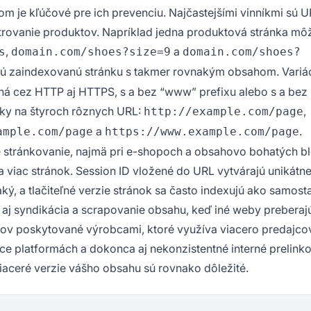
 je kľúčové pre ich prevenciu. Najčastejšími vinníkmi sú 
iltrovanie produktov. Napríklad jedna produktová stránka mô
,
a
s
domain.com/shoes?size=9
domain.com/shoes?
nú zaindexovanú stránku s takmer rovnakým obsahom. Variá
upná cez HTTP aj HTTPS, s a bez “www” prefixu alebo s a bez
cky na štyroch rôznych URL:
,
http://example.com/page
a
.
ample.com/page
https://www.example.com/page
 stránkovanie, najmä pri e-shopoch a obsahovo bohatých b
 viac stránok. Session ID vložené do URL vytvárajú unikátn
ý, a tlačiteľné verzie stránok sa často indexujú ako samost
 aj syndikácia a scrapovanie obsahu, keď iné weby preberaj
ov poskytované výrobcami, ktoré využíva viacero predajco
e platformách a dokonca aj nekonzistentné interné prelink
ceré verzie vášho obsahu sú rovnako dôležité.