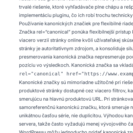
trvalé riešenie, ktoré vyhľadávače plne chápu a reš
implementáciu pluginu, čo ich robí trochu technicky 
Používanie kanonických značiek pre flexibilné riade
Značka rel=“canonical” ponúka flexibilnejší prístup
viacero verzií stránky online kvôli užívateľskej sk
stránky je autoritatívnym zdrojom, a konsoliduje s
presmerovania kanonická značka nepresmeruje použí
pozíciu vo výsledkoch. Kanonická značka sa vklad
rel="canonical" href="https://www.exam
Kanonické značky sú mimoriadne užitočné pri rieš
produktové stránky dostupné cez viacero filtrov, 
smerujúcu na hlavnú produktovú URL. Pri stránkov
samoreferenčnú kanonickú značku, ktorá smeruje n
unikátnou časťou série, nie duplicitou. Výhodou kan
servera, takže často vyžadujú menej vývojového ča
WordPressu môžu jednoducho pridať kanonické zna