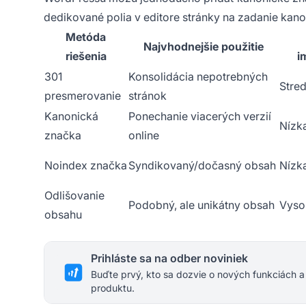
dedikované polia v editore stránky na zadanie kano
Metóda
Najvhodnejšie použitie
riešenia
i
301
Konsolidácia nepotrebných
Stre
presmerovanie
stránok
Kanonická
Ponechanie viacerých verzií
Nízk
značka
online
Noindex značka
Syndikovaný/dočasný obsah
Nízk
Odlišovanie
Podobný, ale unikátny obsah
Vyso
obsahu
Prihláste sa na odber noviniek
Buďte prvý, kto sa dozvie o nových funkciách a
produktu.