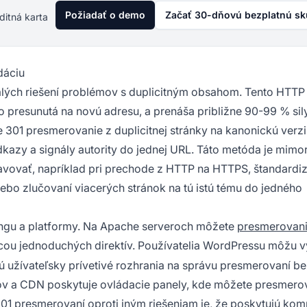
Požiadať o demo
Začať 30-dňovú bezplatnú s
ditná karta
dáciu
valých riešení problémov s duplicitným obsahom. Tento HTTP
o presunutá na novú adresu, a prenáša približne 90-99 % sil
301 presmerovanie z duplicitnej stránky na kanonickú verzi
odkazy a signály autority do jednej URL. Táto metóda je mimo
ravovať, napríklad pri prechode z HTTP na HTTPS, štandardiz
o zlučovaní viacerých stránok na tú istú tému do jedného
ingu a platformy. Na Apache serveroch môžete
presmerovan
u jednoduchých direktív. Používatelia WordPressu môžu v
ú užívateľsky prívetivé rozhrania na správu presmerovaní b
ov a CDN poskytuje ovládacie panely, kde môžete presmero
01 presmerovaní oproti iným riešeniam je, že poskytujú kom