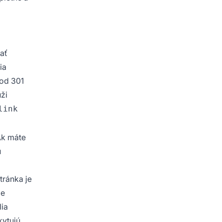
hať
ia
 od 301
ži
link
Ak máte
u
ránka je
ie
lia
kytujú