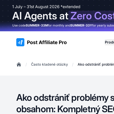
1 July – 31st August 2026 *extended
AI Agents at
Zero Cos
Use code
SUMMER-33M
for monthly and
SUMMER-33Y
for yearly subs
:site.title
Prod
/
/
Často kladené otázky
Ako odstrániť probl
Home
Ako odstrániť problémy s
obsahom: Kompletný SE