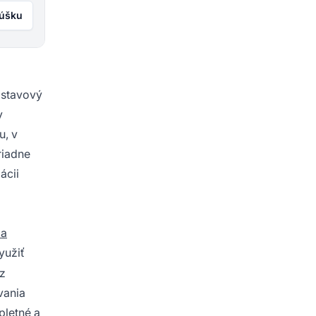
kúšku
 stavový
y
u, v
riadne
ácii
ia
yužiť
ez
vania
pletné a