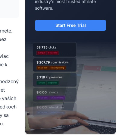
industry's most trusted affiliate
software.
Start Free Trial
rnete.
bez
viac
ie k
bmedzený
čet
e vašich
sledkoch
y sa
u.