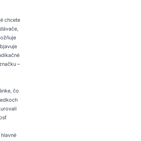
ré chcete
adávače,
možňuje
objavuje
yndikačné
 značku –
ánke, čo
sledkoch
urovali
osť
 hlavné