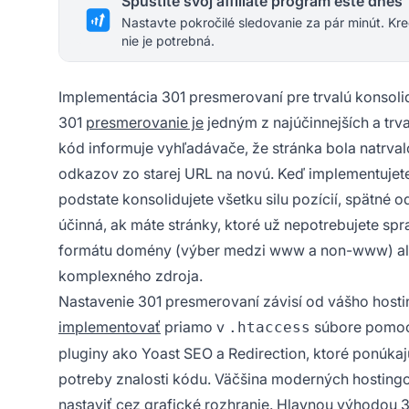
Spustite svoj affiliate program ešte dnes
Nastavte pokročilé sledovanie za pár minút. Kre
nie je potrebná.
Implementácia 301 presmerovaní pre trvalú konsoli
301
presmerovanie je
jedným z najúčinnejších a tr
kód informuje vyhľadávače, že stránka bola natrval
odkazov zo starej URL na novú. Keď implementujete 
podstate konsolidujete všetku silu pozícií, spätné 
účinná, ak máte stránky, ktoré už nepotrebujete sp
formátu domény (výber medzi www a non-www) aleb
komplexného zdroja.
Nastavenie 301 presmerovaní závisí od vášho host
implementovať
priamo v
súbore pomoco
.htaccess
pluginy ako Yoast SEO a Redirection, ktoré ponúkaj
potreby znalosti kódu. Väčšina moderných hosting
nastaviť cez grafické rozhranie. Hlavnou výhodou 3