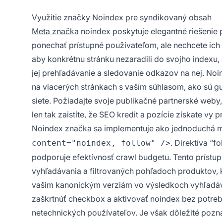
Využitie značky Noindex pre syndikovaný obsah
Meta značka
noindex poskytuje elegantné riešenie
ponechať prístupné používateľom, ale nechcete ich
aby konkrétnu stránku nezaradili do svojho indexu,
jej prehľadávanie a sledovanie odkazov na nej. Noi
na viacerých stránkach s vaším súhlasom, ako sú g
siete. Požiadajte svoje publikačné partnerské weby
len tak zaistíte, že SEO kredit a pozície získate vy 
Noindex značka sa implementuje ako jednoduchá 
. Direktíva “
content="noindex, follow" />
podporuje efektívnosť crawl budgetu. Tento prístup 
vyhľadávania a filtrovaných pohľadoch produktov, 
vašim kanonickým verziám vo výsledkoch vyhľadáv
zaškrtnúť checkbox a aktivovať noindex bez potreb
netechnických používateľov. Je však dôležité pozna