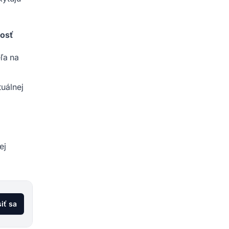
nosť
ľa na
tuálnej
ej
siť sa