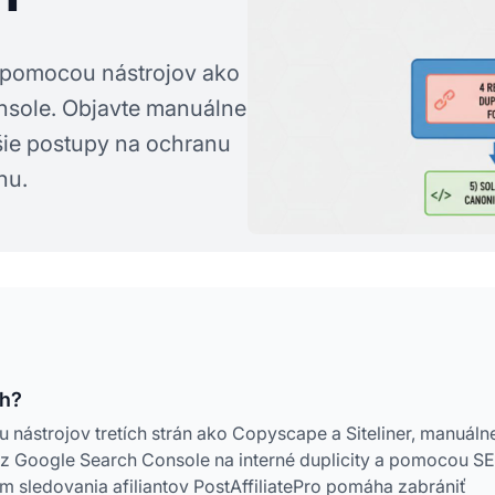
pomocou nástrojov ako
nsole. Objavte manuálne
pšie postupy na ochranu
hu.
ah?
nástrojov tretích strán ako Copyscape a Siteliner, manuáln
z Google Search Console na interné duplicity a pomocou S
m sledovania afiliantov PostAffiliatePro pomáha zabrániť