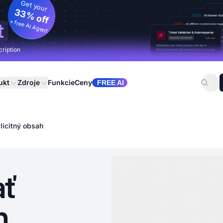
Get your
33% off
+ free AI Agent
t
cription
ukt
Zdroje
Funkcie
Ceny
FREE AI
licitný obsah
ať
h