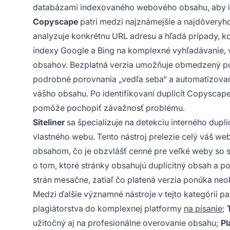
databázami indexovaného webového obsahu, aby id
Copyscape
patrí medzi najznámejšie a najdôveryho
analyzuje konkrétnu URL adresu a hľadá prípady, k
indexy Google a Bing na komplexné vyhľadávanie, v
obsahov. Bezplatná verzia umožňuje obmedzený po
podrobné porovnania „vedľa seba“ a automatizovan
vášho obsahu. Po identifikovaní duplicít Copyscap
pomôže pochopiť závažnosť problému.
Siteliner
sa špecializuje na detekciu interného dupl
vlastného webu. Tento nástroj prelezie celý váš web
obsahom, čo je obzvlášť cenné pre veľké weby so sto
o tom, ktoré stránky obsahujú duplicitný obsah a p
strán mesačne, zatiaľ čo platená verzia ponúka n
Medzi ďalšie významné nástroje v tejto kategórii pa
plagiátorstva do komplexnej platformy
na písanie
;
užitočný aj na profesionálne overovanie obsahu;
Pl