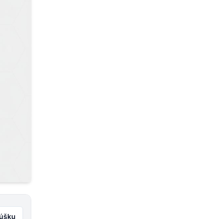
kúšku