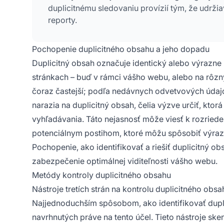
duplicitnému sledovaniu provízií tým, že udrži
reporty.
Pochopenie duplicitného obsahu a jeho dopadu
Duplicitný obsah označuje identický alebo výrazn
stránkach – buď v rámci vášho webu, alebo na rôzn
čoraz častejší; podľa nedávnych odvetvových údaj
narazia na duplicitný obsah, čelia výzve určiť, kto
vyhľadávania. Táto nejasnosť môže viesť k rozrieden
potenciálnym postihom, ktoré môžu spôsobiť výraz
Pochopenie, ako identifikovať a riešiť duplicitný o
zabezpečenie optimálnej viditeľnosti vášho webu.
Metódy kontroly duplicitného obsahu
Nástroje tretích strán na kontrolu duplicitného obsa
Najjednoduchším spôsobom, ako identifikovať duplic
navrhnutých práve na tento účel. Tieto nástroje ske