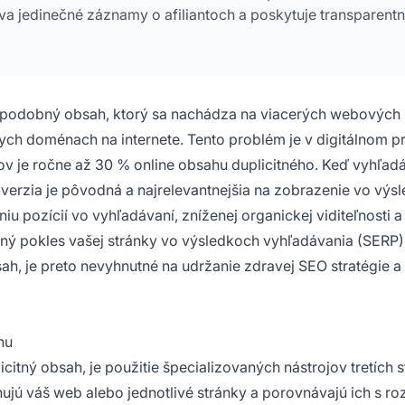
ava jedinečné záznamy o afiliantoch a poskytuje transparent
e podobný obsah, ktorý sa nachádza na viacerých webových
ych doménach na internete. Tento problém je v digitálnom pr
ov je ročne až 30 % online obsahu duplicitného. Keď vyhľad
rá verzia je pôvodná a najrelevantnejšia na zobrazenie vo výs
iu pozícií vo vyhľadávaní, zníženej organickej viditeľnosti a
ný pokles vašej stránky vo výsledkoch vyhľadávania (SERP)
bsah, je preto nevyhnutné na udržanie zdravej SEO stratégie a
hu
itný obsah, je použitie špecializovaných nástrojov tretích s
nujú váš web alebo jednotlivé stránky a porovnávajú ich s ro