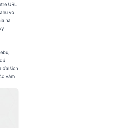
etre URL
sahu vo
ia na
vy
webu,
ždú
a ďalších
 čo vám