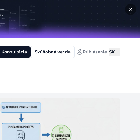
Konzultácia
Skúšobná verzia
Prihlásenie
SK