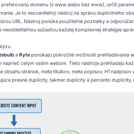
ť preferovanú doménu (s www alebo bez www), určiť param
anie. Je to neoceniteľný nástroj na správu duplicitného ob
ktúrou URL. Nástroj ponúka použiteľné poznatky a odporúčan
e neoddeliteľnou súčasťou každej komplexnej stratégie sprá
alýzu
tebulb
a
Ryte
ponúkajú pokročilé možnosti prehľadávania 
h naprieč celým vaším webom. Tieto nástroje prehľadajú ka
e obsahu stránok, meta titulkov, meta popisov, H1 nadpisov 
úce presné duplicity, takmer duplicity a percento duplicity,