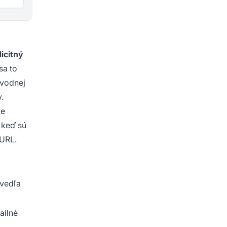
licitný
sa to
úvodnej
.
ie
 keď sú
 URL.
„vedľa
ailné