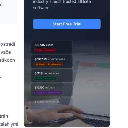
industry's most trusted affiliate
né
software.
Start Free Trial
ostredí
ávače
ledkoch
.
trán
zsiahlymi