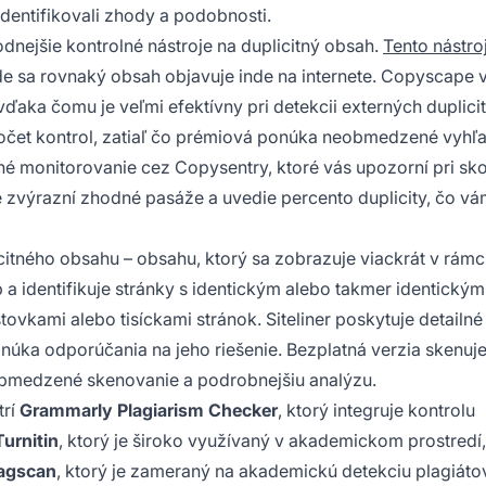
entifikovali zhody a podobnosti.
dnejšie kontrolné nástroje na duplicitný obsah.
Tento nástro
de sa rovnaký obsah objavuje inde na internete. Copyscape 
ďaka čomu je veľmi efektívny pri detekcii externých duplici
čet kontrol, zatiaľ čo prémiová ponúka neobmedzené vyhľa
é monitorovanie cez Copysentry, ktoré vás upozorní pri sk
e zvýrazní zhodné pasáže a uvedie percento duplicity, čo v
icitného obsahu – obsahu, ktorý sa zobrazuje viackrát v rámc
 a identifikuje stránky s identickým alebo takmer identickým
vkami alebo tisíckami stránok. Siteliner poskytuje detailné
onúka odporúčania na jeho riešenie. Bezplatná verzia skenuj
eobmedzené skenovanie a podrobnejšiu analýzu.
trí
Grammarly Plagiarism Checker
, ktorý integruje kontrolu
Turnitin
, ktorý je široko využívaný v akademickom prostredí,
agscan
, ktorý je zameraný na akademickú detekciu plagiáto