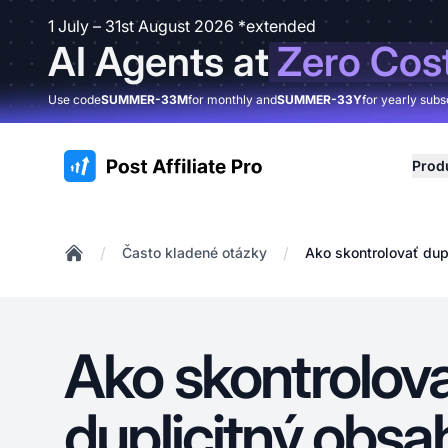
1 July – 31st August 2026 *extended
AI Agents at
Zero Cos
Use code
SUMMER-33M
for monthly and
SUMMER-33Y
for yearly subs
:site.title
Prod
/
/
Často kladené otázky
Ako skontrolovať dup
Home
Ako skontrolov
duplicitný obsa