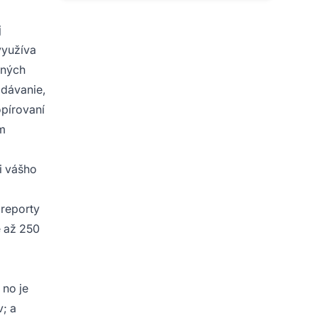
j
využíva
tných
dávanie,
opírovaní
ám
i vášho
 reporty
e až 250
 no je
v; a