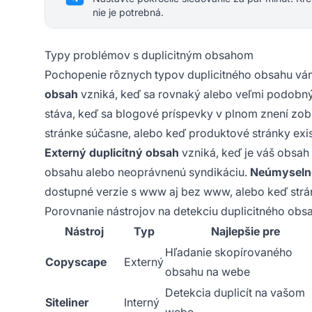
nie je potrebná.
Typy problémov s duplicitným obsahom
Pochopenie rôznych typov duplicitného obsahu vám p
obsah
vzniká, keď sa rovnaký alebo veľmi podobný
stáva, keď sa blogové príspevky v plnom znení zobr
stránke súčasne, alebo keď produktové stránky exis
Externý duplicitný obsah
vzniká, keď je váš obsah
obsahu alebo neoprávnenú syndikáciu.
Neúmyselné
dostupné verzie s www aj bez www, alebo keď strá
Porovnanie nástrojov na detekciu duplicitného obs
Nástroj
Typ
Najlepšie pre
Hľadanie skopírovaného
Copyscape
Externý
obsahu na webe
Detekcia duplicít na vašom
Siteliner
Interný