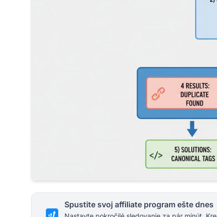
Spustite svoj affiliate program ešte dnes
Nastavte pokročilé sledovanie za pár minút. Kre