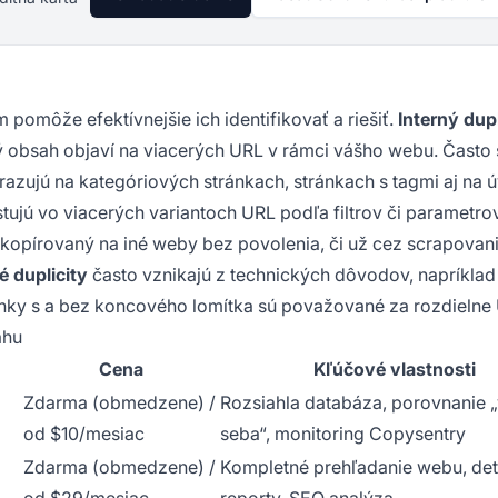
omôže efektívnejšie ich identifikovať a riešiť.
Interný dup
 obsah objaví na viacerých URL v rámci vášho webu. Často 
azujú na kategóriových stránkach, stránkach s tagmi aj na 
tujú vo viacerých variantoch URL podľa filtrov či parametrov
 kopírovaný na iné weby bez povolenia, či už cez scrapovan
 duplicity
často vznikajú z technických dôvodov, napríklad
nky s a bez koncového lomítka sú považované za rozdielne
ahu
Cena
Kľúčové vlastnosti
Zdarma (obmedzene) /
Rozsiahla databáza, porovnanie 
od $10/mesiac
seba“, monitoring Copysentry
Zdarma (obmedzene) /
Kompletné prehľadanie webu, det