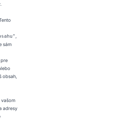
.
Tento
,
bsahu"
le sám
 pre
alebo
š obsah,
a vašom
la adresy
e