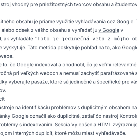
ástroj vhodný pre príležitostných tvorcov obsahu a študentov
itného obsahu je priame využitie vyhľadávania cez Google. 
 alebo odsek z vášho obsahu a vyhľadať ju
v Google
v
d, ak vyhľadáte
"Toto je jedinečná veta z môjho o
sne vyskytuje. Táto metóda poskytuje pohľad na to, ako Goog
 webe.
 to, čo Google indexoval a ohodnotil, čo je veľmi relevantné
ročná pri veľkých weboch a nemusí zachytiť parafrázované 
dky vyberajte pasáže, ktoré sú jedinečné a špecifické pre vá
ov.
ít
ástroje na identifikáciu problémov s duplicitným obsahom n
nky Google označil ako duplicitné, zatiaľ čo nástroj Kontro
problémy s indexovaním. Sekcia Vylepšenia HTML zvýrazňuj
drojom interných duplicít, ktoré môžu miasť vyhľadávače.