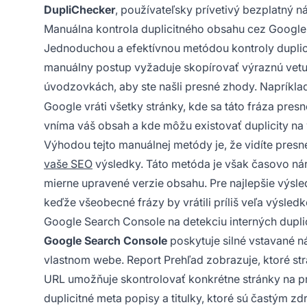
DupliChecker
, používateľsky prívetivý bezplatný n
Manuálna kontrola duplicitného obsahu cez Google
Jednoduchou a efektívnou metódou kontroly duplic
manuálny postup vyžaduje skopírovať výraznú vetu
úvodzovkách, aby ste našli presné zhody. Napríkla
Google vráti všetky stránky, kde sa táto fráza pre
vníma váš obsah a kde môžu existovať duplicity na
Výhodou tejto manuálnej metódy je, že vidíte presne
vaše SEO
výsledky. Táto metóda je však časovo ná
mierne upravené verzie obsahu. Pre najlepšie výsle
keďže všeobecné frázy by vrátili príliš veľa výsledk
Google Search Console na detekciu interných duplic
Google Search Console
poskytuje silné vstavané n
vlastnom webe. Report Prehľad zobrazuje, ktoré strá
URL umožňuje skontrolovať konkrétne stránky na 
duplicitné meta popisy a titulky, ktoré sú častým z