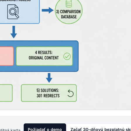
Požiadať o demo
Začať 30-dňovú bezplatnú s
ditná karta