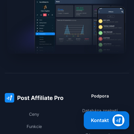
Podpora
Databáza znalostí
Ceny
Kontakt
Členská oblasť
Funkcie