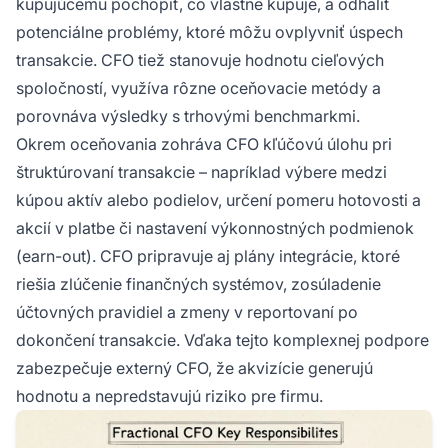
kupujúcemu pochopiť, čo vlastne kupuje, a odhaliť
potenciálne problémy, ktoré môžu ovplyvniť úspech
transakcie. CFO tiež stanovuje hodnotu cieľových
spoločností, využíva rôzne oceňovacie metódy a
porovnáva výsledky s trhovými benchmarkmi.
Okrem oceňovania zohráva CFO kľúčovú úlohu pri
štruktúrovaní transakcie – napríklad výbere medzi
kúpou aktív alebo podielov, určení pomeru hotovosti a
akcií v platbe či nastavení výkonnostných podmienok
(earn-out). CFO pripravuje aj plány integrácie, ktoré
riešia zlúčenie finančných systémov, zosúladenie
účtovných pravidiel a zmeny v reportovaní po
dokončení transakcie. Vďaka tejto komplexnej podpore
zabezpečuje externý CFO, že akvizície generujú
hodnotu a nepredstavujú riziko pre firmu.