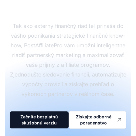
PostAffiliatePro
Tak ako externý finančný riaditeľ prináša do
vášho podnikania strategické finančné know-
how, PostAffiliatePro vám umožní inteligentne
riadiť partnerský marketing a maximalizovať
vaše príjmy z affiliate programov.
Zjednodušte sledovanie financií, automatizujte
výpočty provízií a získajte prehľad o
výkonoch partnerov v reálnom čase.
Začnite bezplatnú
Získajte odborné
skúšobnú verziu
poradenstvo