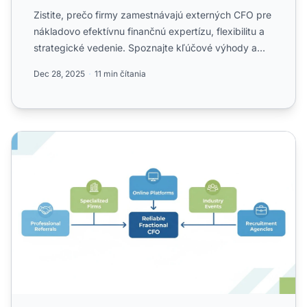
Zistite, prečo firmy zamestnávajú externých CFO pre
nákladovo efektívnu finančnú expertízu, flexibilitu a
strategické vedenie. Spoznajte kľúčové výhody a
ako si...
Dec 28, 2025
11 min čítania
Ako nájsť spoľahlivého externého CFO v roku 2025