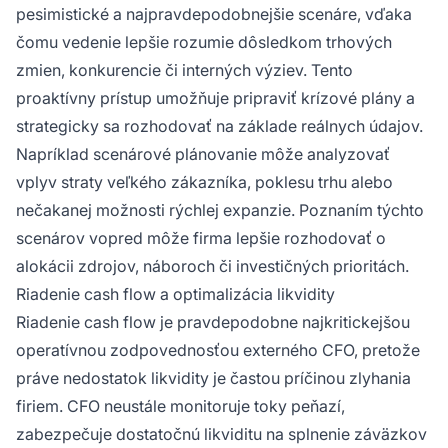
pesimistické a najpravdepodobnejšie scenáre, vďaka
čomu vedenie lepšie rozumie dôsledkom trhových
zmien, konkurencie či interných výziev. Tento
proaktívny prístup umožňuje pripraviť krízové plány a
strategicky sa rozhodovať na základe reálnych údajov.
Napríklad scenárové plánovanie môže analyzovať
vplyv straty veľkého zákazníka, poklesu trhu alebo
nečakanej možnosti rýchlej expanzie. Poznaním týchto
scenárov vopred môže firma lepšie rozhodovať o
alokácii zdrojov, náboroch či investičných prioritách.
Riadenie cash flow a optimalizácia likvidity
Riadenie cash flow je pravdepodobne najkritickejšou
operatívnou zodpovednosťou externého CFO, pretože
práve nedostatok likvidity je častou príčinou zlyhania
firiem. CFO neustále monitoruje toky peňazí,
zabezpečuje dostatočnú likviditu na splnenie záväzkov