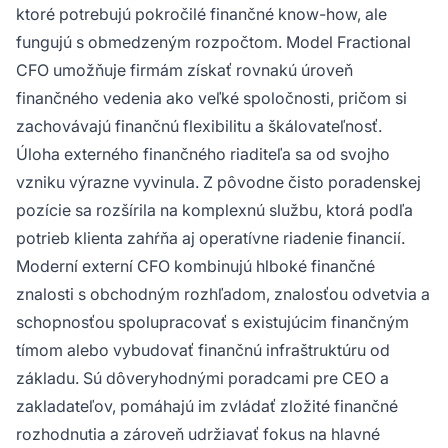
ktoré potrebujú pokročilé finančné know-how, ale
fungujú s obmedzeným rozpočtom. Model Fractional
CFO umožňuje firmám získať rovnakú úroveň
finančného vedenia ako veľké spoločnosti, pričom si
zachovávajú finančnú flexibilitu a škálovateľnosť.
Úloha externého finančného riaditeľa sa od svojho
vzniku výrazne vyvinula. Z pôvodne čisto poradenskej
pozície sa rozšírila na komplexnú službu, ktorá podľa
potrieb klienta zahŕňa aj operatívne riadenie financií.
Moderní externí CFO kombinujú hlboké finančné
znalosti s obchodným rozhľadom, znalosťou odvetvia a
schopnosťou spolupracovať s existujúcim finančným
tímom alebo vybudovať finančnú infraštruktúru od
základu. Sú dôveryhodnými poradcami pre CEO a
zakladateľov, pomáhajú im zvládať zložité finančné
rozhodnutia a zároveň udržiavať fokus na hlavné