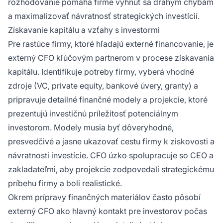
rozhodovanie pomáha firme vyhnúť sa drahým chybám
a maximalizovať návratnosť strategických investícií.
Získavanie kapitálu a vzťahy s investormi
Pre rastúce firmy, ktoré hľadajú externé financovanie, je
externý CFO kľúčovým partnerom v procese získavania
kapitálu. Identifikuje potreby firmy, vyberá vhodné
zdroje (VC, private equity, bankové úvery, granty) a
pripravuje detailné finančné modely a projekcie, ktoré
prezentujú investičnú príležitosť potenciálnym
investorom. Modely musia byť dôveryhodné,
presvedčivé a jasne ukazovať cestu firmy k ziskovosti a
návratnosti investície. CFO úzko spolupracuje so CEO a
zakladateľmi, aby projekcie zodpovedali strategickému
príbehu firmy a boli realistické.
Okrem prípravy finančných materiálov často pôsobí
externý CFO ako hlavný kontakt pre investorov počas