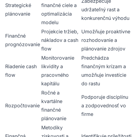
Zabezpečuje
Strategické
finančné ciele a
udržateľný rast a
plánovanie
optimalizácia
konkurenčnú výhodu
modelu
Projekcie tržieb,
Umožňuje proaktívne
Finančné
nákladov a cash
rozhodovanie a
prognózovanie
flow
plánovanie zdrojov
Monitorovanie
Predchádza
Riadenie cash
likvidity a
finančným krízam a
flow
pracovného
umožňuje investície
kapitálu
do rastu
Ročné a
Podporuje disciplínu
kvartálne
Rozpočtovanie
a zodpovednosť vo
finančné
firme
plánovanie
Metodiky
Finančná
ziskovosti a
Identifikuje príležitosti