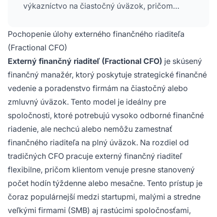
výkazníctvo na čiastočný úväzok, pričom
poskytuje odborné finančné vedenie na
seniorskej úrovni bez nákladov na
Pochopenie úlohy externého finančného riaditeľa
plnohodnotného zamestnanca.
(Fractional CFO)
Externý finančný riaditeľ (Fractional CFO)
je skúsený
finančný manažér, ktorý poskytuje strategické finančné
vedenie a poradenstvo firmám na čiastočný alebo
zmluvný úväzok. Tento model je ideálny pre
spoločnosti, ktoré potrebujú vysoko odborné finančné
riadenie, ale nechcú alebo nemôžu zamestnať
finančného riaditeľa na plný úväzok. Na rozdiel od
tradičných CFO pracuje externý finančný riaditeľ
flexibilne, pričom klientom venuje presne stanovený
počet hodín týždenne alebo mesačne. Tento prístup je
čoraz populárnejší medzi startupmi, malými a stredne
veľkými firmami (SMB) aj rastúcimi spoločnosťami,