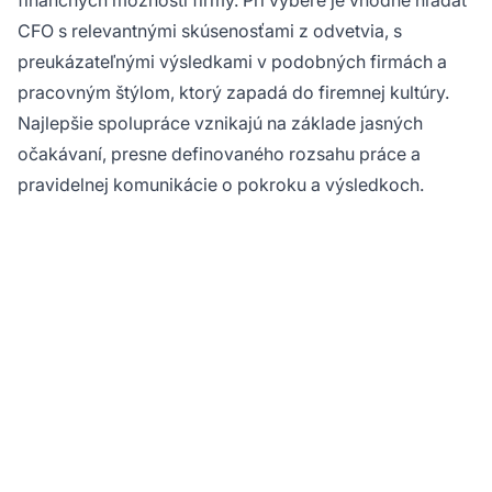
finančných možností firmy. Pri výbere je vhodné hľadať
CFO s relevantnými skúsenosťami z odvetvia, s
preukázateľnými výsledkami v podobných firmách a
pracovným štýlom, ktorý zapadá do firemnej kultúry.
Najlepšie spolupráce vznikajú na základe jasných
očakávaní, presne definovaného rozsahu práce a
pravidelnej komunikácie o pokroku a výsledkoch.
Optimalizujte svoje
finančné procesy s