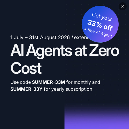
Get your
33% off
+ free AI Agent
1 July – 31st August 2026 *extended
AI Agents at Zero
Cost
Use code
SUMMER-33M
for monthly and
SUMMER-33Y
for yearly subscription