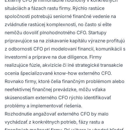
Externý CFO je mimoriadne hodnotný v konkrétnych
situáciách a fázach rastu firmy. Rýchlo rastúce
spoločnosti potrebujú seniorné finančné vedenie na
zvládnutie rastúcej komplexnosti, no často si ešte
nemôžu dovoliť plnohodnotného CFO. Startupy
pripravujúce sa na získavanie kapitálu výrazne profitujú
z odbornosti CFO pri modelovaní financií, komunikácii s
investormi a príprave na due diligence. Firmy
realizujúce fúzie, akvizície či iné strategické transakcie
ocenia špecializované know-how externého CFO.
Rovnako firmy, ktoré čelia finančným problémom alebo
neefektívnej finančnej prevádzke, môžu vďaka
skúsenostiam externého CFO rýchlo identifikovať
problémy a implementovať riešenia.
Rozhodnutie angažovať externého CFO by malo
vychádzať z konkrétnych potrieb, fázy rastu a