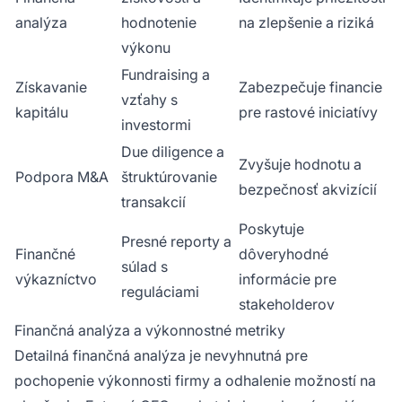
analýza
hodnotenie
na zlepšenie a riziká
výkonu
Fundraising a
Získavanie
Zabezpečuje financie
vzťahy s
kapitálu
pre rastové iniciatívy
investormi
Due diligence a
Zvyšuje hodnotu a
Podpora M&A
štruktúrovanie
bezpečnosť akvizícií
transakcií
Poskytuje
Presné reporty a
Finančné
dôveryhodné
súlad s
výkazníctvo
informácie pre
reguláciami
stakeholderov
Finančná analýza a výkonnostné metriky
Detailná finančná analýza je nevyhnutná pre
pochopenie výkonnosti firmy a odhalenie možností na