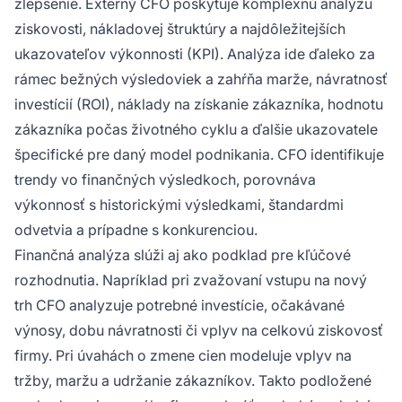
zlepšenie. Externý CFO poskytuje komplexnú analýzu
ziskovosti, nákladovej štruktúry a najdôležitejších
ukazovateľov výkonnosti (KPI). Analýza ide ďaleko za
rámec bežných výsledoviek a zahŕňa marže, návratnosť
investícií (ROI), náklady na získanie zákazníka, hodnotu
zákazníka počas životného cyklu a ďalšie ukazovatele
špecifické pre daný model podnikania. CFO identifikuje
trendy vo finančných výsledkoch, porovnáva
výkonnosť s historickými výsledkami, štandardmi
odvetvia a prípadne s konkurenciou.
Finančná analýza slúži aj ako podklad pre kľúčové
rozhodnutia. Napríklad pri zvažovaní vstupu na nový
trh CFO analyzuje potrebné investície, očakávané
výnosy, dobu návratnosti či vplyv na celkovú ziskovosť
firmy. Pri úvahách o zmene cien modeluje vplyv na
tržby, maržu a udržanie zákazníkov. Takto podložené