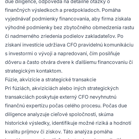
due diligence, odpovedá na detailné otázky o
finančných výsledkoch a predpokladoch. Pomáha
vyjednávať podmienky financovania, aby firma získala
výhodné podmienky bez zbytočného obmedzenia rastu
či nadmerného zriedenia podielov zakladateľov. Po
získaní investície udržiava CFO pravidelnú komunikáciu
s investormi o vývoji a napredovaní, čím posilňuje
dôveru a často otvára dvere k ďalšiemu financovaniu či
strategickým kontaktom.
Fúzie, akvizície a strategické transakcie
Pri fúziách, akvizíciách alebo iných strategických
transakciách poskytuje externý CFO nevyhnutnú
finančnú expertízu počas celého procesu. Počas due
diligence analyzuje cieľové spoločnosti, skúma
historické výsledky, identifikuje možné riziká a hodnotí
kvalitu príjmov či ziskov. Táto analýza pomáha