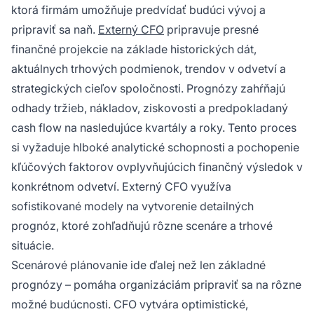
ktorá firmám umožňuje predvídať budúci vývoj a
pripraviť sa naň.
Externý CFO
pripravuje presné
finančné projekcie na základe historických dát,
aktuálnych trhových podmienok, trendov v odvetví a
strategických cieľov spoločnosti. Prognózy zahŕňajú
odhady tržieb, nákladov, ziskovosti a predpokladaný
cash flow na nasledujúce kvartály a roky. Tento proces
si vyžaduje hlboké analytické schopnosti a pochopenie
kľúčových faktorov ovplyvňujúcich finančný výsledok v
konkrétnom odvetví. Externý CFO využíva
sofistikované modely na vytvorenie detailných
prognóz, ktoré zohľadňujú rôzne scenáre a trhové
situácie.
Scenárové plánovanie ide ďalej než len základné
prognózy – pomáha organizáciám pripraviť sa na rôzne
možné budúcnosti. CFO vytvára optimistické,