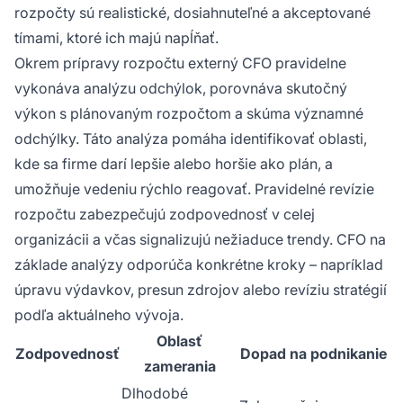
rozpočty sú realistické, dosiahnuteľné a akceptované
tímami, ktoré ich majú napĺňať.
Okrem prípravy rozpočtu externý CFO pravidelne
vykonáva analýzu odchýlok, porovnáva skutočný
výkon s plánovaným rozpočtom a skúma významné
odchýlky. Táto analýza pomáha identifikovať oblasti,
kde sa firme darí lepšie alebo horšie ako plán, a
umožňuje vedeniu rýchlo reagovať. Pravidelné revízie
rozpočtu zabezpečujú zodpovednosť v celej
organizácii a včas signalizujú nežiaduce trendy. CFO na
základe analýzy odporúča konkrétne kroky – napríklad
úpravu výdavkov, presun zdrojov alebo revíziu stratégií
podľa aktuálneho vývoja.
Oblasť
Zodpovednosť
Dopad na podnikanie
zamerania
Dlhodobé