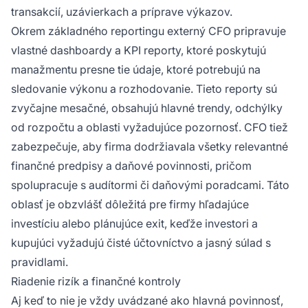
transakcií, uzávierkach a príprave výkazov.
Okrem základného reportingu externý CFO pripravuje
vlastné dashboardy a KPI reporty, ktoré poskytujú
manažmentu presne tie údaje, ktoré potrebujú na
sledovanie výkonu a rozhodovanie. Tieto reporty sú
zvyčajne mesačné, obsahujú hlavné trendy, odchýlky
od rozpočtu a oblasti vyžadujúce pozornosť. CFO tiež
zabezpečuje, aby firma dodržiavala všetky relevantné
finančné predpisy a daňové povinnosti, pričom
spolupracuje s audítormi či daňovými poradcami. Táto
oblasť je obzvlášť dôležitá pre firmy hľadajúce
investíciu alebo plánujúce exit, keďže investori a
kupujúci vyžadujú čisté účtovníctvo a jasný súlad s
pravidlami.
Riadenie rizík a finančné kontroly
Aj keď to nie je vždy uvádzané ako hlavná povinnosť,