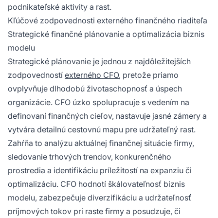
podnikateľské aktivity a rast.
Kľúčové zodpovednosti externého finančného riaditeľa
Strategické finančné plánovanie a optimalizácia biznis
modelu
Strategické plánovanie je jednou z najdôležitejších
zodpovedností
externého CFO
, pretože priamo
ovplyvňuje dlhodobú životaschopnosť a úspech
organizácie. CFO úzko spolupracuje s vedením na
definovaní finančných cieľov, nastavuje jasné zámery a
vytvára detailnú cestovnú mapu pre udržateľný rast.
Zahŕňa to analýzu aktuálnej finančnej situácie firmy,
sledovanie trhových trendov, konkurenčného
prostredia a identifikáciu príležitostí na expanziu či
optimalizáciu. CFO hodnotí škálovateľnosť biznis
modelu, zabezpečuje diverzifikáciu a udržateľnosť
príjmových tokov pri raste firmy a posudzuje, či