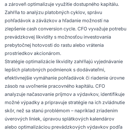
a zároveň optimalizuje využitie dostupného kapitálu.
Zahŕňa to analýzu platobných cyklov, správu
pohľadávok a záväzkov a hľadanie možností na
zlepšenie cash conversion cycle. CFO vyvažuje potrebu
prevádzkovej likvidity s možnosťou investovania
prebytočnej hotovosti do rastu alebo vrátenia
prostriedkov akcionárom.
Stratégie optimalizácie likvidity zahŕňajú vyjednávanie
lepších platobných podmienok s dodávateľmi,
efektívnejšie vymáhanie pohľadávok či riadenie úrovne
zásob na uvoľnenie pracovného kapitálu. CFO
analyzuje načasovanie príjmov a výdavkov, identifikuje
možné výpadky a pripravuje stratégie na ich zvládnutie
skôr, než sa stanú problémom – napríklad zriadením
úverových liniek, úpravou splátkových kalendárov
alebo optimalizáciou prevádzkových výdavkov podľa