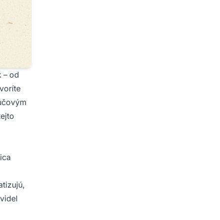
k – od
voríte
ľúčovým
ejto
ica
tizujú,
videl