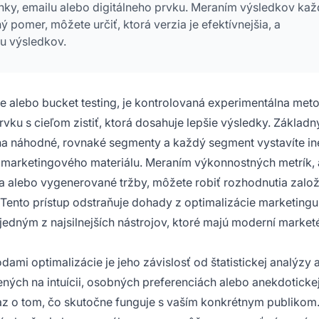
ánky, emailu alebo digitálneho prvku. Meraním výsledkov kaž
 pomer, môžete určiť, ktorá verzia je efektívnejšia, a
iu výsledkov.
ie alebo bucket testing, je kontrolovaná experimentálna met
vku s cieľom zistiť, ktorá dosahuje lepšie výsledky. Základn
na náhodné, rovnaké segmenty a každý segment vystavíte ine
o marketingového materiálu. Meraním výkonnostných metrík,
a alebo vygenerované tržby, môžete robiť rozhodnutia zalo
 Tento prístup odstraňuje dohady z optimalizácie marketingu
dným z najsilnejších nástrojov, ktoré majú moderní marketé
ami optimalizácie je jeho závislosť od štatistickej analýzy 
ch na intuícii, osobných preferenciách alebo anekdotickej
kaz o tom, čo skutočne funguje s vaším konkrétnym publikom.