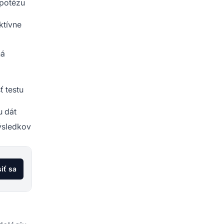
ypotézu
ktívne
ná
ť testu
u dát
výsledkov
siť sa