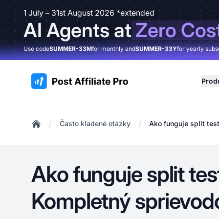
1 July – 31st August 2026 *extended
AI Agents at
Zero Cos
Use code
SUMMER-33M
for monthly and
SUMMER-33Y
for yearly subs
:site.title
Prod
/
/
Často kladené otázky
Ako funguje split te
Home
Ako funguje split tes
Kompletný sprievod