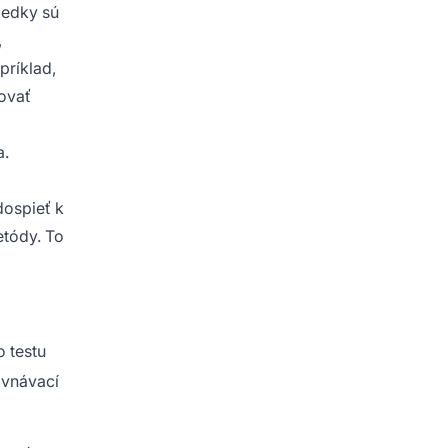
ledky sú
,
príklad,
bovať
.
dospieť k
etódy. To
o testu
ovnávací