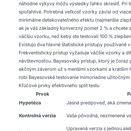
náhodné výkyvy môžu výsledky ľahko skresliť. Pri t
spoľahlivé. Potrebná veľkosť vzorky závisí od vi
minimálne detekovateľného efektu (najmenšie zlepše
ak je váš základný konverzný pomer 2 % a chcete zi
väčšiu vzorku, než keby ste testovali 100 % zlepšen
Existujú dva hlavné štatistické prístupy používané v 
Frekventistický prístup vyžaduje väčšie vzorky a dl
návštevnosťou. Bayesovský prístup, ktorý je čoraz
akčným záverom už s menšími vzorkami a kratším tr
robí Bayesovské testovanie mimoriadne užitočným p
Kľúčové prvky efektívneho split testu
Prvok
P
Hypotéza
Jasná predpoveď, aká zmena 
Kontrolná verzia
Vaša pôvodná, nezmenená ver
Upravená verzia s jednou ale