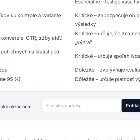
Esenciálne – testuje vašu h
kov ku kontrole a variante
Kritické – zabezpečuje obje
výsledky
Kritické – určuje, čo zname
(konverzie, CTR, tržby atď.)
„výhra“
 potrebných na štatistickú
Kritické – určuje spoľahlivos
ýzou
Dôležité – ovplyvňuje kvalit
ajne 95 %)
Dôležité – určuje platnosť 
E-mailová adresa
Prihlá
 aktualizáciách