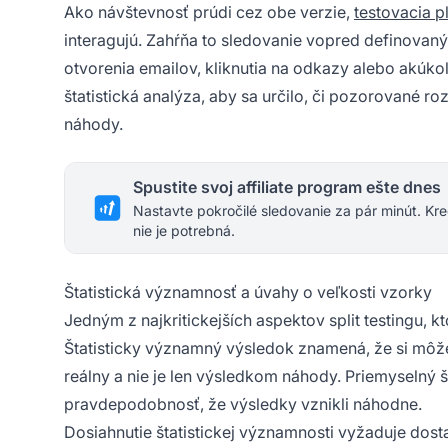
Ako návštevnosť prúdi cez obe verzie,
testovacia p
interagujú. Zahŕňa to sledovanie vopred definovaný
otvorenia emailov, kliknutia na odkazy alebo akúko
štatistická analýza, aby sa určilo, či pozorované r
náhody.
Spustite svoj affiliate program ešte dnes
Nastavte pokročilé sledovanie za pár minút. Kre
nie je potrebná.
Štatistická významnosť a úvahy o veľkosti vzorky
Jedným z najkritickejších aspektov split testingu, k
Štatisticky významný výsledok znamená, že si môžet
reálny a nie je len výsledkom náhody. Priemyselný š
pravdepodobnosť, že výsledky vznikli náhodne.
Dosiahnutie štatistickej významnosti vyžaduje dostat