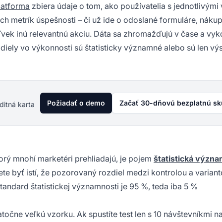
latforma
zbiera údaje o tom, ako používatelia s jednotlivými
ch metrík úspešnosti – či už ide o odoslané formuláre, nákup
ľvek inú relevantnú akciu. Dáta sa zhromažďujú v čase a vy
ozdiely vo výkonnosti sú štatisticky významné alebo sú len v
Požiadať o demo
Začať 30-dňovú bezplatnú s
ditná karta
torý mnohí marketéri prehliadajú, je pojem
štatistická význ
e byť istí, že pozorovaný rozdiel medzi kontrolou a variant
tandard štatistickej významnosti je 95 %, teda iba 5 %
očne veľkú vzorku. Ak spustíte test len s 10 návštevníkmi na