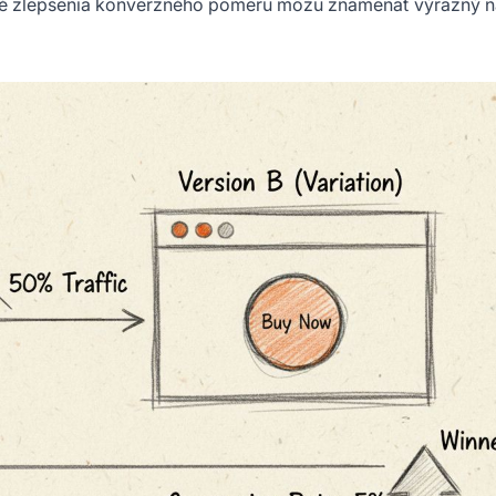
alé zlepšenia konverzného pomeru môžu znamenať výrazný n