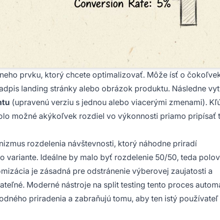
tneho prvku, ktorý chcete optimalizovať. Môže ísť o čokoľve
 nadpis landing stránky alebo obrázok produktu. Následne vyt
ntu
(upravenú verziu s jednou alebo viacerými zmenami). K
olo možné akýkoľvek rozdiel vo výkonnosti priamo pripísať t
izmus rozdelenia návštevnosti, ktorý náhodne priradí
o variante. Ideálne by malo byť rozdelenie 50/50, teda polov
domizácia je zásadná pre odstránenie výberovej zaujatosti a
teľné. Moderné nástroje na split testing tento proces automa
dného priradenia a zabraňujú tomu, aby ten istý používateľ 