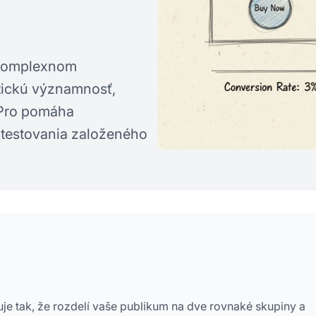
komplexnom
stickú významnosť,
ePro pomáha
 testovania založeného
guje tak, že rozdelí vaše publikum na dve rovnaké skupiny a