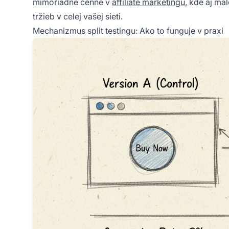
mimoriadne cenné v
affiliate marketingu
, kde aj m
tržieb v celej vašej sieti.
Mechanizmus split testingu: Ako to funguje v praxi