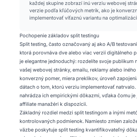
každej skupine zobrazí inú verziu webovej str
verzie podľa kľúčových metrík, ako je konverzný
implementovať víťaznú variantu na optimalizác
Pochopenie základov split testingu
Split testing, často označovaný aj ako A/B testovan
ktorá porovnáva dve alebo viac verzií digitálneho pr
je elegantne jednoduchý: rozdelíte svoje publikum 
vašej webovej stránky, emailu, reklamy alebo inéh
konverzný pomer, miera preklikov, úroveň zapojeni
dátach o tom, ktorú verziu implementovať natrvalo.
nahrádza ich empirickými dôkazmi, vďaka čomu je je
affiliate manažéri k dispozícii.
Základný rozdiel medzi split testingom a inými metód
kontrolovaných podmienok. Namiesto zmien založený
väzbe poskytuje split testing kvantifikovateľný dô