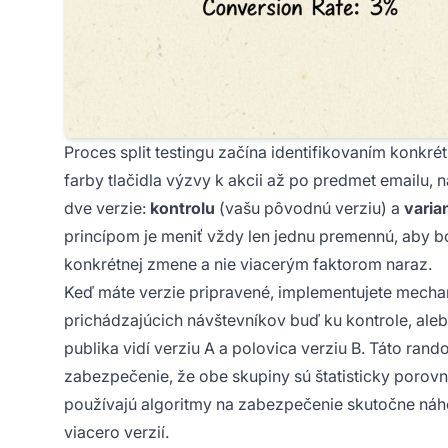
Proces split testingu začína identifikovaním konkré
farby tlačidla výzvy k akcii až po predmet emailu,
dve verzie:
kontrolu
(vašu pôvodnú verziu) a
varia
princípom je meniť vždy len jednu premennú, aby b
konkrétnej zmene a nie viacerým faktorom naraz.
Keď máte verzie pripravené, implementujete mechan
prichádzajúcich návštevníkov buď ku kontrole, aleb
publika vidí verziu A a polovica verziu B. Táto ran
zabezpečenie, že obe skupiny sú štatisticky porovna
používajú algoritmy na zabezpečenie skutočne náho
viacero verzií.