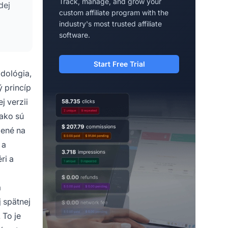
Track, manage, and grow your
dej
custom affiliate program with the
industry's most trusted affiliate
software.
Start Free Trial
odológia,
ý princíp
j verzii
 ako sú
žené na
 a
ri a
a
 spätnej
 To je