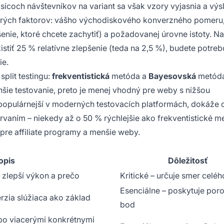
isícoch návštevníkov na variant sa však vzory vyjasnia a výs
acerých faktorov: vášho východiskového konverzného pomeru
nie, ktoré chcete zachytiť) a požadovanej úrovne istoty. Na
stiť 25 % relatívne zlepšenie (teda na 2,5 %), budete potre
ie.
split testingu:
frekventistická
metóda a
Bayesovská
metóda
hšie testovanie, preto je menej vhodný pre weby s nižšou
 populárnejší v moderných testovacích platformách, dokáže 
vaním – niekedy až o 50 % rýchlejšie ako frekventistické m
re affiliate programy a menšie weby.
opis
Dôležitosť
zlepší výkon a prečo
Kritické – určuje smer celéh
Esenciálne – poskytuje por
zia slúžiaca ako základ
bod
bo viacerými konkrétnymi