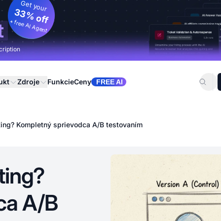
Get your
33% off
+ free AI Agent
t
cription
ukt
Zdroje
Funkcie
Ceny
FREE AI
sting? Kompletný sprievodca A/B testovaním
ting?
ca A/B