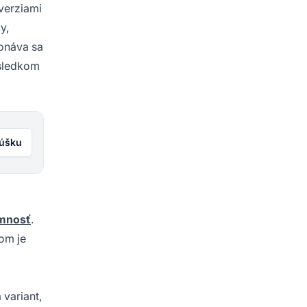
 verziami
y,
konáva sa
ýsledkom
kúšku
amnosť
.
om je
 variant,