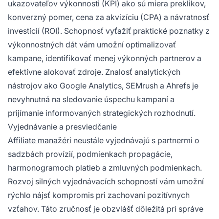
ukazovateľov výkonnosti (KPI) ako sú miera preklikov,
konverzný pomer, cena za akvizíciu (CPA) a návratnosť
investícií (ROI). Schopnosť vyťažiť praktické poznatky z
výkonnostných dát vám umožní optimalizovať
kampane, identifikovať menej výkonných partnerov a
efektívne alokovať zdroje. Znalosť analytických
nástrojov ako Google Analytics, SEMrush a Ahrefs je
nevyhnutná na sledovanie úspechu kampaní a
prijímanie informovaných strategických rozhodnutí.
Vyjednávanie a presviedčanie
Affiliate manažéri
neustále vyjednávajú s partnermi o
sadzbách provízií, podmienkach propagácie,
harmonogramoch platieb a zmluvných podmienkach.
Rozvoj silných vyjednávacích schopností vám umožní
rýchlo nájsť kompromis pri zachovaní pozitívnych
vzťahov. Táto zručnosť je obzvlášť dôležitá pri správe