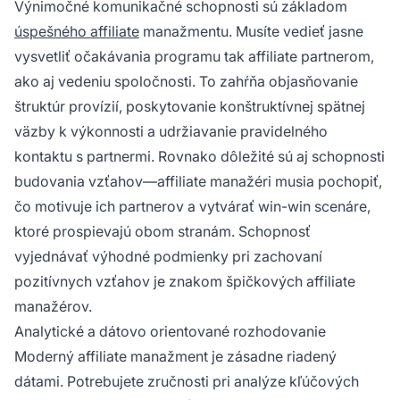
Výnimočné komunikačné schopnosti sú základom
úspešného affiliate
manažmentu. Musíte vedieť jasne
vysvetliť očakávania programu tak affiliate partnerom,
ako aj vedeniu spoločnosti. To zahŕňa objasňovanie
štruktúr provízií, poskytovanie konštruktívnej spätnej
väzby k výkonnosti a udržiavanie pravidelného
kontaktu s partnermi. Rovnako dôležité sú aj schopnosti
budovania vzťahov—affiliate manažéri musia pochopiť,
čo motivuje ich partnerov a vytvárať win-win scenáre,
ktoré prospievajú obom stranám. Schopnosť
vyjednávať výhodné podmienky pri zachovaní
pozitívnych vzťahov je znakom špičkových affiliate
manažérov.
Analytické a dátovo orientované rozhodovanie
Moderný affiliate manažment je zásadne riadený
dátami. Potrebujete zručnosti pri analýze kľúčových