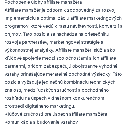
Pochopenie úlohy affiliate manažéra
naučte sa pracovať s affiliate manažérskymi
Affiliate manažér
je odborník zodpovedný za rozvoj,
platformami a získajte relevantné certifikáty,
implementáciu a optimalizáciu affiliate marketingových
aby ste posunuli svoju kariéru vpred.
programov, ktoré vedú k rastu návštevnosti, konverzií a
príjmov. Táto pozícia sa nachádza na priesečníku
rozvoja partnerstiev, marketingovej stratégie a
výkonnostnej analytiky. Affiliate manažéri slúžia ako
kľúčové spojenie medzi spoločnosťami a ich affiliate
partnermi, pričom zabezpečujú obojstranne výhodné
vzťahy prinášajúce merateľné obchodné výsledky. Táto
pozícia vyžaduje jedinečnú kombináciu technických
znalostí, medziľudských zručností a obchodného
rozhľadu na úspech v dnešnom konkurenčnom
prostredí digitálneho marketingu.
Kľúčové zručnosti pre úspech affiliate manažéra
Komunikácia a budovanie vzťahov