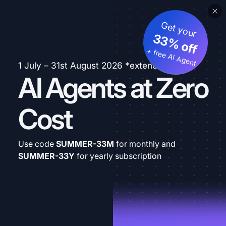
Get your
33% off
+ free AI Agent
1 July – 31st August 2026 *extended
AI Agents at Zero
Cost
Use code
SUMMER-33M
for monthly and
SUMMER-33Y
for yearly subscription