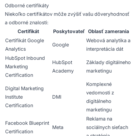
Odborné certifikáty
Niekoľko certifikátov môže zvýšiť vašu dôveryhodnosť
a odborné znalosti:
Certifikát
Poskytovateľ
Oblasť zamerania
Certifikát Google
Webová analytika a
Google
Analytics
interpretácia dát
HubSpot Inbound
HubSpot
Základy digitálneho
Marketing
Academy
marketingu
Certification
Komplexné
Digital Marketing
vedomosti z
Institute
DMI
digitálneho
Certification
marketingu
Reklama na
Facebook Blueprint
Meta
sociálnych sieťach
Certification
a stratégia