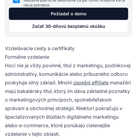
Nastavte pokročilé sledovanie za pár minút. Kreditná karta
nie je potrebná.
Požiadať o demo
Začať 30-dňovú bezplatnú skúšku
Vzdelávacie cesty a certifikáty
Formálne vzdelanie
Hoci nie je vždy povinné, titul z marketingu, podnikovej
administratívy, komunikácie alebo príbuzného odboru
poskytuje silný základ. Mnohí
úspešní affiliate
manažéri
majú bakalársky titul, ktorý im dáva základné poznatky
o marketingových princípoch, spotrebiteľskom
správaní a obchodnej stratégii. Niektorí pokračujú v
špecializovaných štúdiách digitálneho marketingu
alebo e-commerce, ktoré ponúkajú cielenejšie
vzdelanie v tejto oblasti.