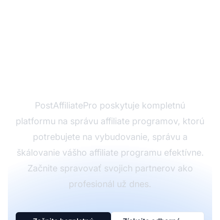
Ste pripravení spustiť
svoj affiliate program?
PostAffiliatePro poskytuje kompletnú
platformu na správu affiliate programov, ktorú
potrebujete na vybudovanie, správu a
škálovanie vášho affiliate programu efektívne.
Začnite spravovať svojich partnerov ako
profesionál už dnes.