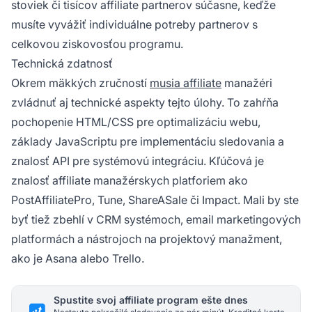
stoviek či tisícov affiliate partnerov súčasne, keďže
musíte vyvážiť individuálne potreby partnerov s
celkovou ziskovosťou programu.
Technická zdatnosť
Okrem mäkkých zručností
musia affiliate
manažéri
zvládnuť aj technické aspekty tejto úlohy. To zahŕňa
pochopenie HTML/CSS pre optimalizáciu webu,
základy JavaScriptu pre implementáciu sledovania a
znalosť API pre systémovú integráciu. Kľúčová je
znalosť affiliate manažérskych platforiem ako
PostAffiliatePro, Tune, ShareASale či Impact. Mali by ste
byť tiež zbehlí v CRM systémoch, email marketingových
platformách a nástrojoch na projektový manažment,
ako je Asana alebo Trello.
Spustite svoj affiliate program ešte dnes