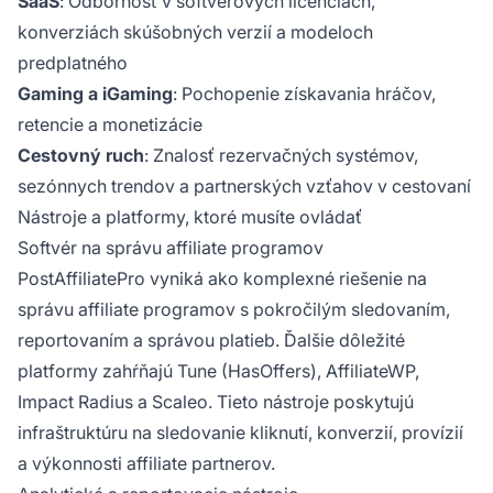
SaaS
: Odbornosť v softvérových licenciách,
konverziách skúšobných verzií a modeloch
predplatného
Gaming a iGaming
: Pochopenie získavania hráčov,
retencie a monetizácie
Cestovný ruch
: Znalosť rezervačných systémov,
sezónnych trendov a partnerských vzťahov v cestovaní
Nástroje a platformy, ktoré musíte ovládať
Softvér na správu affiliate programov
PostAffiliatePro vyniká ako komplexné riešenie na
správu affiliate programov s pokročilým sledovaním,
reportovaním a správou platieb. Ďalšie dôležité
platformy zahŕňajú Tune (HasOffers), AffiliateWP,
Impact Radius a Scaleo. Tieto nástroje poskytujú
infraštruktúru na sledovanie kliknutí, konverzií, provízií
a výkonnosti affiliate partnerov.