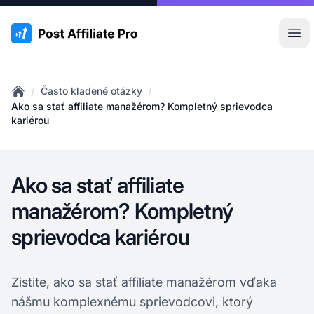
:site.title
Otv
/
/
Často kladené otázky
Home
Ako sa stať affiliate manažérom? Kompletný sprievodca
kariérou
Ako sa stať affiliate
manažérom? Kompletný
sprievodca kariérou
Zistite, ako sa stať affiliate manažérom vďaka
nášmu komplexnému sprievodcovi, ktorý