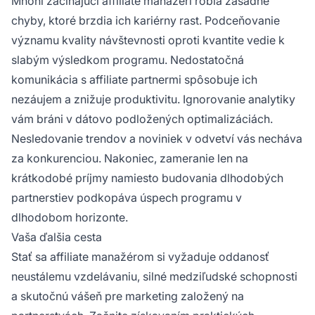
Mnohí začínajúci affiliate manažéri robia zásadné
chyby, ktoré brzdia ich kariérny rast. Podceňovanie
významu kvality návštevnosti oproti kvantite vedie k
slabým výsledkom programu. Nedostatočná
komunikácia s affiliate partnermi spôsobuje ich
nezáujem a znižuje produktivitu. Ignorovanie analytiky
vám bráni v dátovo podložených optimalizáciách.
Nesledovanie trendov a noviniek v odvetví vás necháva
za konkurenciou. Nakoniec, zameranie len na
krátkodobé príjmy namiesto budovania dlhodobých
partnerstiev podkopáva úspech programu v
dlhodobom horizonte.
Vaša ďalšia cesta
Stať sa affiliate manažérom si vyžaduje oddanosť
neustálemu vzdelávaniu, silné medziľudské schopnosti
a skutočnú vášeň pre marketing založený na