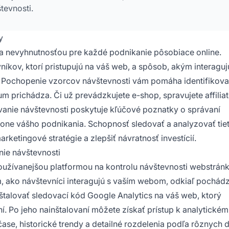
tevnosti.
y
ala nevyhnutnosťou pre každé podnikanie pôsobiace online.
íkov, ktorí pristupujú na váš web, a spôsob, akým interaguj
 Pochopenie vzorcov návštevnosti vám pomáha identifikova
um prichádza. Či už prevádzkujete e-shop, spravujete affilia
nie návštevnosti poskytuje kľúčové poznatky o správaní
kone vášho podnikania. Schopnosť sledovať a analyzovať tie
etingové stratégie a zlepšiť návratnosť investícií.
nie návštevnosti
užívanejšou platformou na kontrolu návštevnosti webstránk
m, ako návštevníci interagujú s vaším webom, odkiaľ pochádz
štalovať sledovací kód Google Analytics na váš web, ktorý
 Po jeho nainštalovaní môžete získať prístup k analytické
čase, historické trendy a detailné rozdelenia podľa rôznych d