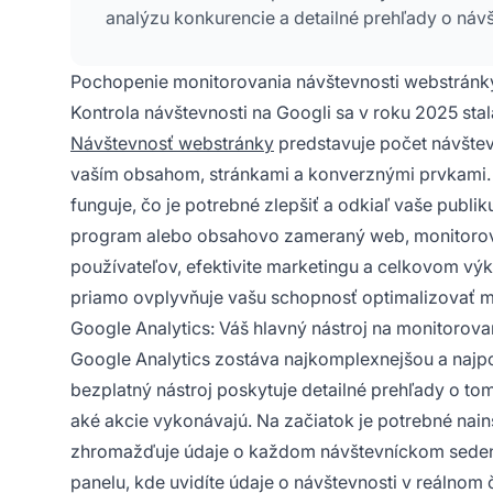
analýzu konkurencie a detailné prehľady o návš
Pochopenie monitorovania návštevnosti webstránk
Kontrola návštevnosti na Googli sa v roku 2025 st
Návštevnosť webstránky
predstavuje počet návštevn
vaším obsahom, stránkami a konverznými prvkami.
funguje, čo je potrebné zlepšiť a odkiaľ vaše publik
program alebo obsahovo zameraný web, monitorova
používateľov, efektivite marketingu a celkovom vý
priamo ovplyvňuje vašu schopnosť optimalizovať mark
Google Analytics: Váš hlavný nástroj na monitorova
Google Analytics zostáva najkomplexnejšou a najpo
bezplatný nástroj poskytuje detailné prehľady o to
aké akcie vykonávajú. Na začiatok je potrebné nain
zhromažďuje údaje o každom návštevníckom sedení.
panelu, kde uvidíte údaje o návštevnosti v reálnom 