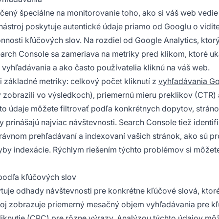
rčený špeciálne na monitorovanie toho, ako si váš web vedie
stroj poskytuje autentické údaje priamo od Googlu o vidite
nosti kľúčových slov. Na rozdiel od Google Analytics, ktorý
arch Console sa zameriava na metriky pred klikom, ktoré uk
vyhľadávania a ako často používatelia kliknú na váš web.
 základné metriky: celkový počet kliknutí z
vyhľadávania G
 zobrazili vo výsledkoch), priemernú mieru preklikov (CTR) 
o údaje môžete filtrovať podľa konkrétnych dopytov, stránok
zy prinášajú najviac návštevnosti. Search Console tiež identif
rávnom prehľadávaní a indexovaní vašich stránok, ako sú p
yby indexácie. Rýchlym riešením týchto problémov si môžet
podľa kľúčových slov
uje odhady návštevnosti pre konkrétne kľúčové slová, ktor
stroj zobrazuje priemerný mesačný objem vyhľadávania pre k
iknutie (CPC) pre rôzne výrazy. Analýzou týchto údajov mô