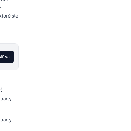
ž
ktoré ste
i
siť sa
ť
-party
-party