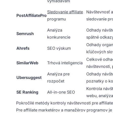
vyhľadávaní
Sledovanie affiliate
Návštevnosť af
PostAffiliatePro
programu
sledovanie pro
Analýza
Odhady návšte
Semrush
konkurencie
spätné odkaz
Odhady organi
Ahrefs
SEO výskum
kľúčových slo
Celkové odhad
SimilarWeb
Trhová inteligencia
návštevnosti, 
Analýza pre
Odhady návšte
Ubersuggest
rozpočet
poznatky o ko
Kontrola návšt
SE Ranking
All-in-one SEO
webu, analýza
Pokročilé metódy kontroly návštevnosti pre affilia
Pre affiliate marketérov a manažérov programov je P