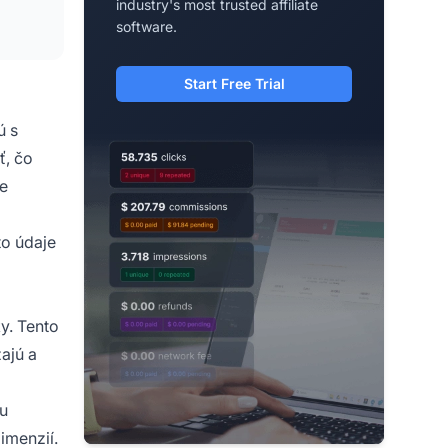
industry's most trusted affiliate
software.
Start Free Trial
ú s
ť, čo
te
to údaje
y. Tento
ajú a
mu
imenzií.