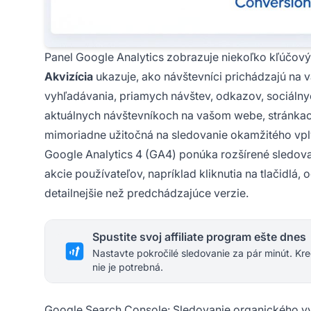
Panel Google Analytics zobrazuje niekoľko kľúčov
Akvizícia
ukazuje, ako návštevníci prichádzajú na 
vyhľadávania, priamych návštev, odkazov, sociálnyc
aktuálnych návštevníkoch na vašom webe, stránkach, 
mimoriadne užitočná na sledovanie okamžitého vp
Google Analytics 4 (GA4) ponúka rozšírené sledov
akcie používateľov, napríklad kliknutia na tlačidlá,
detailnejšie než predchádzajúce verzie.
Spustite svoj affiliate program ešte dnes
Nastavte pokročilé sledovanie za pár minút. Kre
nie je potrebná.
Google Search Console: Sledovanie organického v