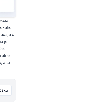
ekcia
nického
 údaje o
ia je
še,
rétne
, a to
kúšku