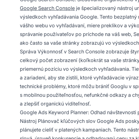
Google Search Console
je špecializovaný nástroj u
výsledkoch vyhľadávania Google. Tento bezplatný ná
vášho webu vo vyhľadávaní, miere preklikov a výkon
správanie používateľov po príchode na váš web, Se
ako často sa vaše stránky zobrazujú vo výsledkoch 
Správa Výkonnosť v Search Console zobrazuje štyri
celkový počet zobrazení (koľkokrát sa vaše stránky
priemernú pozíciu vo výsledkoch vyhľadávania. Tiet
a zariadení, aby ste zistili, ktoré vyhľadávacie výra
technické problémy, ktoré môžu brániť Googlu v sp
s mobilnou použiteľnosťou, nefunkčné odkazy a ch
a zlepšiť organickú viditeľnosť.
Google Ads Keyword Planner: Odhad návštevnosti 
Nástroj Plánovač kľúčových slov Google Ads poskyt
plánujete cieliť v platených kampaniach. Tento ná
slová, úroveň konkurencie a odhadovanú cenu za kl