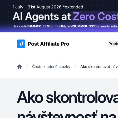
1 July – 31st August 2026 *extended
AI Agents at
Zero Cos
Use code
SUMMER-33M
for monthly and
SUMMER-33Y
for yearly subs
:site.title
Prod
/
/
Často kladené otázky
Ako skontrolovať náv
Home
Ako skontrolov
návštevnosť na