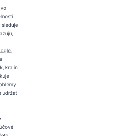
 vo
ľnosti
 sleduje
azujú,
oogle
,
a
, krajín
ikuje
roblémy
e udržať
é
ľúčové
žete