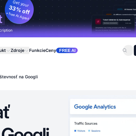
Get your
33% off
+ free AI Agent
t
cription
ukt
Zdroje
Funkcie
Ceny
FREE AI
števnosť na Googli
ať
 Googli