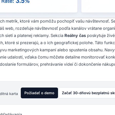
ých metrík, ktoré vám pomôžu pochopiť vašu návštevnosť. S
váš web, rozdeľuje návštevnosť podľa kanálov vrátane orga
h sietí a platenej reklamy. Sekcia
Reálny čas
poskytuje živé
ktoré si prezerajú, a o ich geografickej polohe. Táto funkc
lyvu marketingových kampaní alebo spustenia obsahu. Navy
anie udalostí, vďaka čomu môžete detailne monitorovať konk
 odoslanie formulárov, prehrávanie videí či dokončenie nákupu
Požiadať o demo
Začať 30-dňovú bezplatnú s
ditná karta
yhľadávania