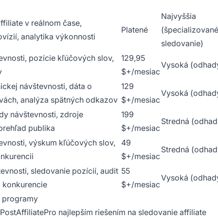
Najvyššia
filiate v reálnom čase,
Platené
(špecializované 
vízií, analytika výkonnosti
sledovanie)
vnosti, pozície kľúčových slov,
129,95
Vysoká (odhad
y
$+/mesiac
ckej návštevnosti, dáta o
129
Vysoká (odhad
vách, analýza spätných odkazov
$+/mesiac
y návštevnosti, zdroje
199
Stredná (odhad
prehľad publika
$+/mesiac
vnosti, výskum kľúčových slov,
49
Stredná (odhad
nkurencii
$+/mesiac
evnosti, sledovanie pozícií, audit
55
Vysoká (odhad
 konkurencie
$+/mesiac
te programy
ostAffiliatePro najlepším riešením na sledovanie affiliate