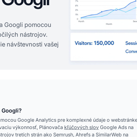
 na Googli pomocou
čilých nástrojov.
e návštevnosti vašej
 Googli?
omocou Google Analytics pre komplexné údaje o webstránke
vaciu výkonnosť, Plánovača
kľúčových slov
Google Ads na
rojov tretích strán ako Semrush, Ahrefs a SimilarWeb na