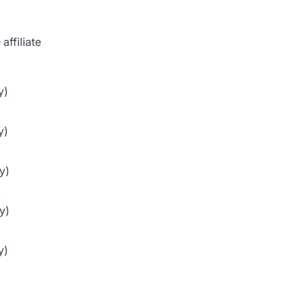
affiliate
y)
y)
y)
y)
y)