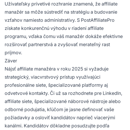
Užívateľsky prívetivé rozhranie znamená, že affiliate
manažér sa môže sústrediť na stratégiu a budovanie
vzťahov namiesto administratívy. S PostAffiliatePro
získate konkurenčnú výhodu v riadení affiliate
programu, vďaka čomu váš manažér dokáže efektívne
rozširovať partnerstvá a zvyšovať merateľný rast
príjmov.
Záver
Nájsť affiliate manažéra v roku 2025 si vyžaduje
strategický, viacvrstvový prístup využívajúci
profesionálne siete, špecializované platformy aj
odvetvové kontakty. Či už sa rozhodnete pre LinkedIn,
affiliate siete, špecializované náborové nástroje alebo
odborné podujatia, kľúčom je jasne definovať vaše
požiadavky a osloviť kandidátov naprieč viacerými
kanálmi. Kandidátov dôkladne posudzujte podľa