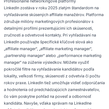
Profesionálne networkingové platformy
LinkedIn zostáva v roku 2025 zlatým štandardom na
vyhľadávanie skúsených affiliate manažérov. Platforma
združuje milióny marketingových profesionálov s
detailnými profilmi prezentujúcimi ich skúsenosti,
zručnosti a odvetvové kontakty. Pri vyhľadávaní na
LinkedIn používajte špecifické kľúčové slová ako
„affiliate manager“, „affiliate marketing manager“,
„partnership manager“ alebo „performance marketing
manager“ na zúženie výsledkov. Môžete využiť
pokročilé filtre na vyhľadávanie kandidátov podľa
lokality, veľkosti firmy, skúseností z odvetvia či počtu
rokov praxe. LinkedIn tiež umožňuje vidieť odporúčania
a hodnotenia od predchádzajúcich zamestnávateľov,
čo vám poskytne pohľad na povesť a odbornosť
kandidáta. Navyše, vďaka správam na LinkedIne