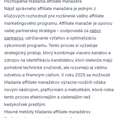
Pochopenie hľadania affiliate manažéra
jedinečné výhody v závislosti od vášho
Nájsť správneho affiliate manažéra je jedným z
rozpočtu a požiadaviek programu.
kľúčových rozhodnutí pre rozšírenie vášho affiliate
marketingového programu. Affiliate manažér je oporou
vašej partnerskej stratégie – zodpovedá za
nábor
partnerov
, udržiavanie vzťahov a optimalizáciu
výkonnosti programu. Tento proces si vyžaduje
strategický prístup, ktorý kombinuje viacero kanálov a
zdrojov na identifikáciu kandidátov, ktorí nielenže majú
potrebné technické zručnosti, ale rozumejú aj vášmu
odvetviu a firemným cieľom. V roku 2025 sa možnosti
hľadania affiliate manažérov výrazne rozšírili vďaka
novým nástrojom, platformám a metodikám, ktoré robia
tento proces efektívnejším a cielenejším než
kedykoľvek predtým.
Hlavné metódy hľadania affiliate manažérov