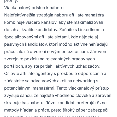
profily.
Viackanálový prístup k náboru
Najefektívnejšia stratégia náboru affiliate manažéra
kombinuje viacero kanálov, aby ste maximalizovali
dosah aj kvalitu kandidátov. Začnite s LinkedInom a
špecializovanými affiliate sieťami, kde nájdete aj
pasívnych kandidátov, ktorí možno aktívne nehľadajú
prácu, ale sú otvorení novým príležitostiam. Zároveň
zverejnite pozíciu na relevantných pracovných
portáloch, aby ste pritiahli aktívnych uchádzačov.
Oslovte affiliate agentúry s prosbou o odporúčania a
zúčastnite sa odvetvových akcií na networking s
potenciálnymi manažérmi. Tento viackanálový prístup
zvyšuje šancu, že nájdete vhodného človeka a zároveň
skracuje čas náboru. Rôzni kandidáti preferujú rôzne
metódy hľadania práce, preto široký záber zabezpečí,