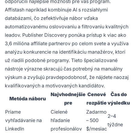
odporučili najlepšie možnosti pre váš program.
Affistash napríklad kombinuje AI s rozsiahlymi
databázami, čo zefektívňuje nábor vďaka
automatizovanému oslovovaniu a filtrovaniu kvalitných
leadov. Publisher Discovery ponúka prístup k viac ako
3,6 milióna affiliate partnerov po celom svete a využíva
analýzu konkurencie na identifikáciu manažérov, ktorí
už riadili podobné programy. Tieto špecializované
nástroje výrazne skracujú čas potrebný na manuálny
výskum a zvyšujú pravdepodobnosť, že nájdete naozaj
kvalifikovaných a motivovaných kandidátov.
Najvhodnejšie
Cenové
Čas do
Metóda náboru
pre
rozpätie
výsledku
Priame
Cielené
Zadarmo
2–4
vyhľadávanie na
hľadanie
– 500
týždne
LinkedIn
profesionálov
$/mesiac