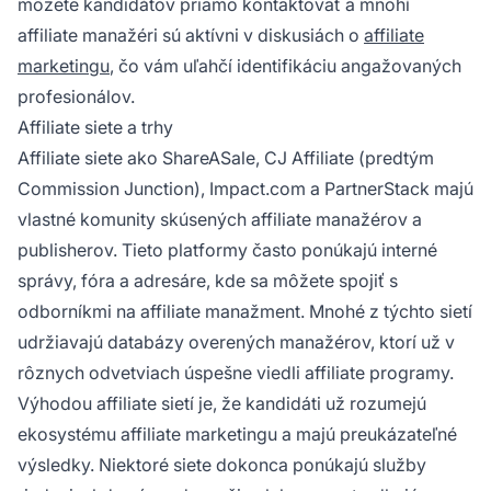
môžete kandidátov priamo kontaktovať a mnohí
affiliate manažéri sú aktívni v diskusiách o
affiliate
marketingu
, čo vám uľahčí identifikáciu angažovaných
profesionálov.
Affiliate siete a trhy
Affiliate siete ako ShareASale, CJ Affiliate (predtým
Commission Junction), Impact.com a PartnerStack majú
vlastné komunity skúsených affiliate manažérov a
publisherov. Tieto platformy často ponúkajú interné
správy, fóra a adresáre, kde sa môžete spojiť s
odborníkmi na affiliate manažment. Mnohé z týchto sietí
udržiavajú databázy overených manažérov, ktorí už v
rôznych odvetviach úspešne viedli affiliate programy.
Výhodou affiliate sietí je, že kandidáti už rozumejú
ekosystému affiliate marketingu a majú preukázateľné
výsledky. Niektoré siete dokonca ponúkajú služby