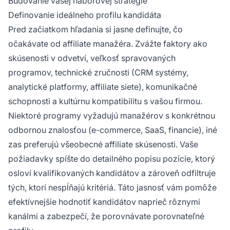
Budovanie vašej náborovej stratégie
Definovanie ideálneho profilu kandidáta
Pred začiatkom hľadania si jasne definujte, čo
očakávate od affiliate manažéra. Zvážte faktory ako
skúsenosti v odvetví, veľkosť spravovaných
programov, technické zručnosti (CRM systémy,
analytické platformy, affiliate siete), komunikačné
schopnosti a kultúrnu kompatibilitu s vašou firmou.
Niektoré programy vyžadujú manažérov s konkrétnou
odbornou znalosťou (e-commerce, SaaS, financie), iné
zas preferujú všeobecné affiliate skúsenosti. Vaše
požiadavky spíšte do detailného popisu pozície, ktorý
osloví kvalifikovaných kandidátov a zároveň odfiltruje
tých, ktorí nespĺňajú kritériá. Táto jasnosť vám pomôže
efektívnejšie hodnotiť kandidátov naprieč rôznymi
kanálmi a zabezpečí, že porovnávate porovnateľné