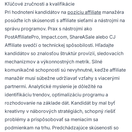
Kľúčové zručnosti a kvalifikácie
Pri hodnotení kandidátov na
pozíciu affiliate
manažéra
posúďte ich skúsenosti s affiliate sieťami a nástrojmi na
správu programov. Prax s nástrojmi ako
PostAffiliatePro, Impact.com, ShareASale alebo CJ
Affiliate svedčí o technickej spôsobilosti. Hľadajte
kandidátov so znalosťou štruktúr provízií, sledovacích
mechanizmov a výkonnostných metrík. Silné
komunikačné schopnosti sú nevyhnutné, keďže affiliate
manažér musí súbežne udržiavať vzťahy s viacerými
partnermi. Analytické myslenie je dôležité na
identifikáciu trendov, optimalizáciu programu a
rozhodovanie na základe dát. Kandidát by mal byť
kreatívny v náborových stratégiách, schopný riešiť
problémy a prispôsobovať sa meniacim sa
podmienkam na trhu. Predchádzajúce skúsenosti so