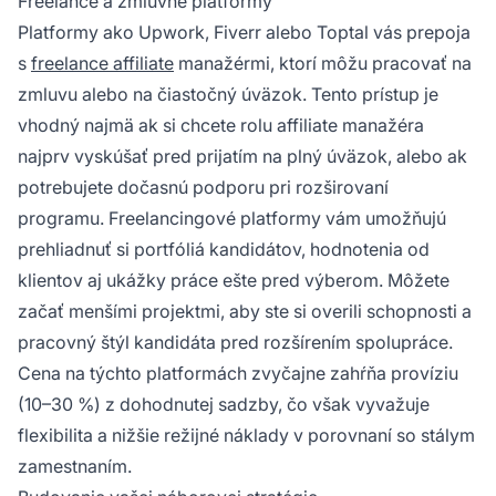
Freelance a zmluvné platformy
Platformy ako Upwork, Fiverr alebo Toptal vás prepoja
s
freelance affiliate
manažérmi, ktorí môžu pracovať na
zmluvu alebo na čiastočný úväzok. Tento prístup je
vhodný najmä ak si chcete rolu affiliate manažéra
najprv vyskúšať pred prijatím na plný úväzok, alebo ak
potrebujete dočasnú podporu pri rozširovaní
programu. Freelancingové platformy vám umožňujú
prehliadnuť si portfóliá kandidátov, hodnotenia od
klientov aj ukážky práce ešte pred výberom. Môžete
začať menšími projektmi, aby ste si overili schopnosti a
pracovný štýl kandidáta pred rozšírením spolupráce.
Cena na týchto platformách zvyčajne zahŕňa províziu
(10–30 %) z dohodnutej sadzby, čo však vyvažuje
flexibilita a nižšie režijné náklady v porovnaní so stálym
zamestnaním.