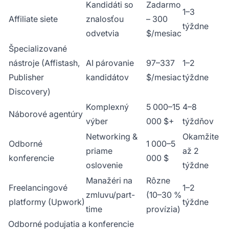
Kandidáti so
Zadarmo
1–3
Affiliate siete
znalosťou
– 300
týždne
odvetvia
$/mesiac
Špecializované
nástroje (Affistash,
AI párovanie
97–337
1–2
Publisher
kandidátov
$/mesiac
týždne
Discovery)
Komplexný
5 000–15
4–8
Náborové agentúry
výber
000 $+
týždňov
Networking &
Okamžite
Odborné
1 000–5
priame
až 2
konferencie
000 $
oslovenie
týždne
Manažéri na
Rôzne
Freelancingové
1–2
zmluvu/part-
(10–30 %
platformy (Upwork)
týždne
time
provízia)
Odborné podujatia a konferencie