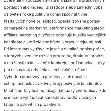
Zverejnením pozície affiliate manažéra na pracovných
portáloch ako Indeed, Glassdoor alebo LinkedIn Jobs
oslovíte široké publikum uchádzačov aktívne
hľadajúcich nové príležitosti. Špecializované portály
zamerané na marketing, performance marketing alebo
affiliate marketing zvyčajne priťahujú kvalifikovanejších
kandidátov, ktorí cielene hľadajú prácu v tejto oblasti.
Pri inzerovaní využívajte jasné a detailné popisy práce,
v ktorých uvediete rozsah programu, štruktúru provízií
a možnosti rastu. Uveďte konkrétne požiadavky – roky
praxe, znalosť odvetvia aj technické zručnosti.
Výhodou pracovných portálov je ich dosah a
schopnosť osloviť aktívnych aj pasívnych kandidátov.
Mnohé portály tiež ponúkajú databázy životopisov, kde
si môžete vyhľadávať kandidátov podľa vlastných
kritérií a osloviť ich proaktívne.