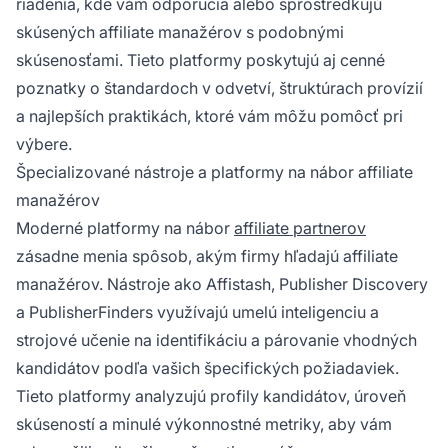
riadenia, kde vám odporučia alebo sprostredkujú
skúsených affiliate manažérov s podobnými
skúsenosťami. Tieto platformy poskytujú aj cenné
poznatky o štandardoch v odvetví, štruktúrach provízií
a najlepších praktikách, ktoré vám môžu pomôcť pri
výbere.
Špecializované nástroje a platformy na nábor affiliate
manažérov
Moderné platformy na nábor
affiliate partnerov
zásadne menia spôsob, akým firmy hľadajú affiliate
manažérov. Nástroje ako Affistash, Publisher Discovery
a PublisherFinders využívajú umelú inteligenciu a
strojové učenie na identifikáciu a párovanie vhodných
kandidátov podľa vašich špecifických požiadaviek.
Tieto platformy analyzujú profily kandidátov, úroveň
skúseností a minulé výkonnostné metriky, aby vám