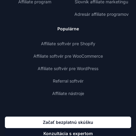
Affiliate program
Slovník affiliate marketingu
Adresár affiliate programov
Populárne
Affiliate softvér pre Shopify
Affiliate softvér pre WooCommerce
Affiliate softvér pre WordPress
Referral softvér
Affiliate nástroje
Začať bezplatnú skúšku
Konzultácia s expertom