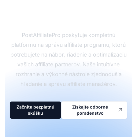
Ste pripravení škálovať
svoj affiliate program?
PostAffiliatePro poskytuje kompletnú
platformu na správu affiliate programu, ktorú
potrebujete na nábor, riadenie a optimalizáciu
vašich affiliate partnerov. Naše intuitívne
rozhranie a výkonné nástroje zjednodušia
hľadanie a správu affiliate manažérov.
Začnite bezplatnú
Získajte odborné
skúšku
poradenstvo