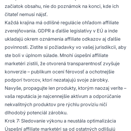
začiatok obsahu, nie do poznámok na konci, kde ich
čitateľ nemusí nájsť.
Každá krajina má odlišné regulácie ohľadom affiliate
zverejňovania. GDPR a ďalšie legislatívy v EÚ a inde
ukladajú okrem oznámenia affiliate odkazov aj ďalšie
povinnosti. Zistite si požiadavky vo vašej jurisdikcii, aby
ste boli v úplnom súlade. Mnohí úspešní affiliate
marketéri zistili, že otvorená transparentnosť zvyšuje
konverzie – publikum ocení férovosť a ochotnejšie
podporí tvorcov, ktorí nezatajujú svoje zárobky.
Navyše, propagujte len produkty, ktorým naozaj veríte –
vaša reputácia je najcennejšie aktívum a odporúčanie
nekvalitných produktov pre rýchlu províziu ničí
dlhodobý potenciál zárobku.
Krok 7: Sledovanie výkonu a neustála optimalizácia
Úspešní affiliate marketéri sa od ostatných odlišujú