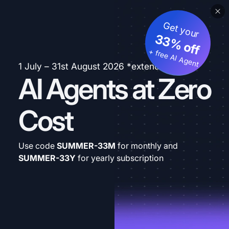
Get your
33% off
+ free AI Agent
1 July – 31st August 2026 *extended
AI Agents at Zero
Cost
Use code
SUMMER-33M
for monthly and
SUMMER-33Y
for yearly subscription