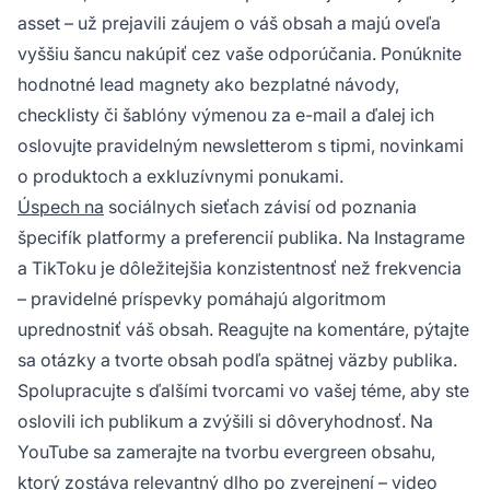
asset – už prejavili záujem o váš obsah a majú oveľa
vyššiu šancu nakúpiť cez vaše odporúčania. Ponúknite
hodnotné lead magnety ako bezplatné návody,
checklisty či šablóny výmenou za e-mail a ďalej ich
oslovujte pravidelným newsletterom s tipmi, novinkami
o produktoch a exkluzívnymi ponukami.
Úspech na
sociálnych sieťach závisí od poznania
špecifík platformy a preferencií publika. Na Instagrame
a TikToku je dôležitejšia konzistentnosť než frekvencia
– pravidelné príspevky pomáhajú algoritmom
uprednostniť váš obsah. Reagujte na komentáre, pýtajte
sa otázky a tvorte obsah podľa spätnej väzby publika.
Spolupracujte s ďalšími tvorcami vo vašej téme, aby ste
oslovili ich publikum a zvýšili si dôveryhodnosť. Na
YouTube sa zamerajte na tvorbu evergreen obsahu,
ktorý zostáva relevantný dlho po zverejnení – video