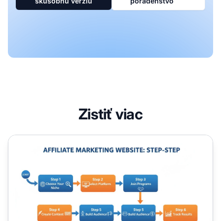
skúšobnú verziu
poradenstvo
Zistiť viac
Ako začať webovú stránku pre affiliate marketing