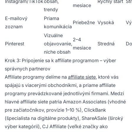
Instagram/TikTok
obsah,
Rýchly štart
St
mesiace
trendy
E-mailový
Priama
Priebežne
Vysoká
Vý
zoznam
komunikácia
Vizuálne
2–4
Pinterest
objavovanie,
Stredná
Do
mesiace
niche obsah
Krok 3: Pripojenie sa k affiliate programom – výber
správnych partnerov
Affiliate programy delíme na
affiliate siete
, ktoré vás
spájajú s viacerými obchodníkmi, a priame affiliate
programy prevádzkované jednotlivými firmami. Medzi
hlavné affiliate siete patria Amazon Associates (vhodné
pre začiatočníkov, provízie 1–10 %), ClickBank
(špecialista na digitálne produkty), ShareASale (široký
výber kategórií), CJ Affiliate (veľké značky ako