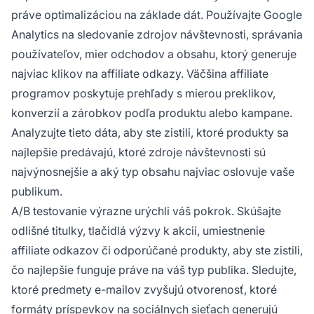
práve optimalizáciou na základe dát. Používajte Google
Analytics na sledovanie zdrojov návštevnosti, správania
používateľov, mier odchodov a obsahu, ktorý generuje
najviac klikov na affiliate odkazy. Väčšina affiliate
programov poskytuje prehľady s mierou preklikov,
konverzií a zárobkov podľa produktu alebo kampane.
Analyzujte tieto dáta, aby ste zistili, ktoré produkty sa
najlepšie predávajú, ktoré zdroje návštevnosti sú
najvýnosnejšie a aký typ obsahu najviac oslovuje vaše
publikum.
A/B testovanie výrazne urýchli váš pokrok. Skúšajte
odlišné titulky, tlačidlá výzvy k akcii, umiestnenie
affiliate odkazov či odporúčané produkty, aby ste zistili,
čo najlepšie funguje práve na váš typ publika. Sledujte,
ktoré predmety e-mailov zvyšujú otvorenosť, ktoré
formáty príspevkov na sociálnych sieťach generujú