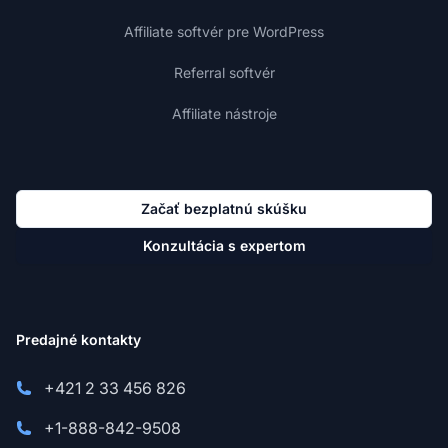
Affiliate softvér pre WordPress
Referral softvér
Affiliate nástroje
Začať bezplatnú skúšku
Konzultácia s expertom
Predajné kontakty
+421 2 33 456 826
+1-888-842-9508