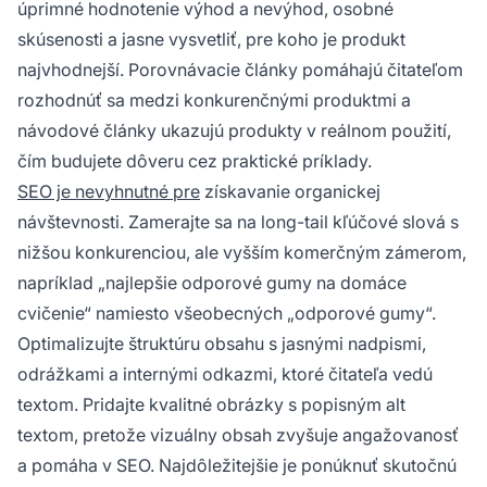
úprimné hodnotenie výhod a nevýhod, osobné
skúsenosti a jasne vysvetliť, pre koho je produkt
najvhodnejší. Porovnávacie články pomáhajú čitateľom
rozhodnúť sa medzi konkurenčnými produktmi a
návodové články ukazujú produkty v reálnom použití,
čím budujete dôveru cez praktické príklady.
SEO je nevyhnutné pre
získavanie organickej
návštevnosti. Zamerajte sa na long-tail kľúčové slová s
nižšou konkurenciou, ale vyšším komerčným zámerom,
napríklad „najlepšie odporové gumy na domáce
cvičenie“ namiesto všeobecných „odporové gumy“.
Optimalizujte štruktúru obsahu s jasnými nadpismi,
odrážkami a internými odkazmi, ktoré čitateľa vedú
textom. Pridajte kvalitné obrázky s popisným alt
textom, pretože vizuálny obsah zvyšuje angažovanosť
a pomáha v SEO. Najdôležitejšie je ponúknuť skutočnú