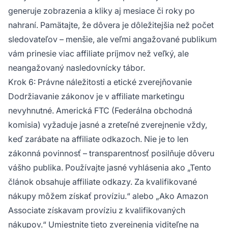
generuje zobrazenia a kliky aj mesiace či roky po
nahraní. Pamätajte, že dôvera je dôležitejšia než počet
sledovateľov – menšie, ale veľmi angažované publikum
vám prinesie viac affiliate príjmov než veľký, ale
neangažovaný nasledovnícky tábor.
Krok 6: Právne náležitosti a etické zverejňovanie
Dodržiavanie zákonov je v affiliate marketingu
nevyhnutné. Americká FTC (Federálna obchodná
komisia) vyžaduje jasné a zreteľné zverejnenie vždy,
keď zarábate na affiliate odkazoch. Nie je to len
zákonná povinnosť – transparentnosť posilňuje dôveru
vášho publika. Používajte jasné vyhlásenia ako „Tento
článok obsahuje affiliate odkazy. Za kvalifikované
nákupy môžem získať províziu.“ alebo „Ako Amazon
Associate získavam províziu z kvalifikovaných
nákupov.“ Umiestnite tieto zverejnenia viditeľne na