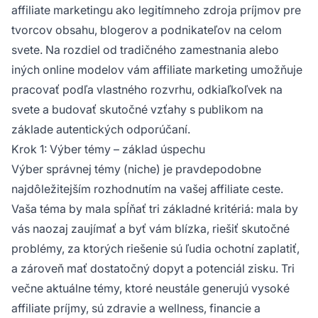
affiliate marketingu ako legitímneho zdroja príjmov pre
tvorcov obsahu, blogerov a podnikateľov na celom
svete. Na rozdiel od tradičného zamestnania alebo
iných online modelov vám affiliate marketing umožňuje
pracovať podľa vlastného rozvrhu, odkiaľkoľvek na
svete a budovať skutočné vzťahy s publikom na
základe autentických odporúčaní.
Krok 1: Výber témy – základ úspechu
Výber správnej témy (niche) je pravdepodobne
najdôležitejším rozhodnutím na vašej affiliate ceste.
Vaša téma by mala spĺňať tri základné kritériá: mala by
vás naozaj zaujímať a byť vám blízka, riešiť skutočné
problémy, za ktorých riešenie sú ľudia ochotní zaplatiť,
a zároveň mať dostatočný dopyt a potenciál zisku. Tri
večne aktuálne témy, ktoré neustále generujú vysoké
affiliate príjmy, sú zdravie a wellness, financie a