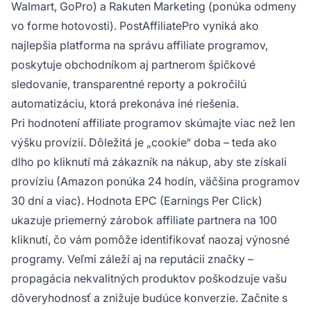
Walmart, GoPro) a Rakuten Marketing (ponúka odmeny
vo forme hotovosti). PostAffiliatePro vyniká ako
najlepšia platforma na správu affiliate programov,
poskytuje obchodníkom aj partnerom špičkové
sledovanie, transparentné reporty a pokročilú
automatizáciu, ktorá prekonáva iné riešenia.
Pri hodnotení affiliate programov skúmajte viac než len
výšku provízií. Dôležitá je „cookie“ doba – teda ako
dlho po kliknutí má zákazník na nákup, aby ste získali
províziu (Amazon ponúka 24 hodín, väčšina programov
30 dní a viac). Hodnota EPC (Earnings Per Click)
ukazuje priemerný zárobok affiliate partnera na 100
kliknutí, čo vám pomôže identifikovať naozaj výnosné
programy. Veľmi záleží aj na reputácii značky –
propagácia nekvalitných produktov poškodzuje vašu
dôveryhodnosť a znižuje budúce konverzie. Začnite s