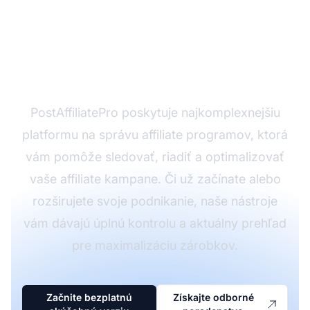
Pripravení rozbehnúť
svoje podnikanie v
affiliate marketingu?
PostAffiliatePro poskytuje najkomplexnejšiu
platformu na správu affiliate programov, ktorá
vám pomôže sledovať, riadiť a optimalizovať
vaše affiliate kampane. Či už začínate alebo
rozširujete svoje podnikanie, naše nástroje
vám dávajú úplnú kontrolu a aktuálny prehľad
pre maximalizáciu zárobkov.
Začnite bezplatnú
Získajte odborné