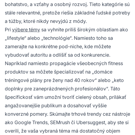
bohatstvo, a vzťahy a osobný rozvoj. Tieto kategórie sú
stále relevantné, pretože riešia základné ľudské potreby
a túžby, ktoré nikdy nevyjdú z módy.
Pri
výbere témy
sa vyhnite príliš širokým oblastiam ako
„lifestyle“ alebo „technológie“. Namiesto toho sa
zamerajte na konkrétne pod-niche, kde môžete
vybudovať autoritu a odlíšiť sa od konkurencie.
Napríklad namiesto propagácie všeobecných fitness
produktov sa môžete špecializovať na „domáce
tréningové plány pre ženy nad 40 rokov“ alebo „keto
doplnky pre zaneprázdnených profesionálov“. Táto
špecifickosť vám umožní tvoriť cielený obsah, prilákať
angažovanejšie publikum a dosahovať vyššie
konverzné pomery. Skúmajte trhové trendy cez nástroje
ako Google Trends, SEMrush či Ubersuggest, aby ste si
overili, že vaša vybraná téma má dostatočný objem