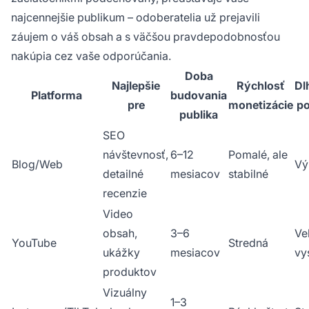
najcennejšie publikum – odoberatelia už prejavili
záujem o váš obsah a s väčšou pravdepodobnosťou
nakúpia cez vaše odporúčania.
Doba
Najlepšie
Rýchlosť
Dl
Platforma
budovania
pre
monetizácie
po
publika
SEO
návštevnosť,
6–12
Pomalé, ale
Blog/Web
Vý
detailné
mesiacov
stabilné
recenzie
Video
obsah,
3–6
Ve
YouTube
Stredná
ukážky
mesiacov
vy
produktov
Vizuálny
1–3