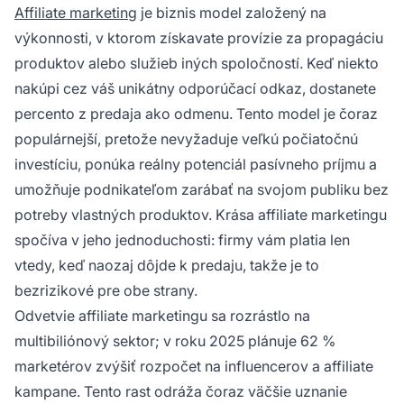
Affiliate marketing
je biznis model založený na
výkonnosti, v ktorom získavate provízie za propagáciu
produktov alebo služieb iných spoločností. Keď niekto
nakúpi cez váš unikátny odporúčací odkaz, dostanete
percento z predaja ako odmenu. Tento model je čoraz
populárnejší, pretože nevyžaduje veľkú počiatočnú
investíciu, ponúka reálny potenciál pasívneho príjmu a
umožňuje podnikateľom zarábať na svojom publiku bez
potreby vlastných produktov. Krása affiliate marketingu
spočíva v jeho jednoduchosti: firmy vám platia len
vtedy, keď naozaj dôjde k predaju, takže je to
bezrizikové pre obe strany.
Odvetvie affiliate marketingu sa rozrástlo na
multibiliónový sektor; v roku 2025 plánuje 62 %
marketérov zvýšiť rozpočet na influencerov a affiliate
kampane. Tento rast odráža čoraz väčšie uznanie