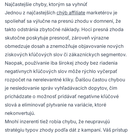
Najčastejšie chyby, ktorým sa vyhnúť
Jednou z najčastejších
chýb affiliate
marketérov je
spoliehať sa výlučne na presnú zhodu v domnení, že
takto odstránia zbytočné náklady. Hoci presná zhoda
skutočne poskytuje presnosť, zároveň výrazne
obmedzuje dosah a znemožňuje objavovanie nových
ziskových kľúčových slov či zákazníckych segmentov.
Naopak, používanie iba širokej zhody bez riadenia
negatívnych kľúčových slov môže rýchlo vyčerpať
rozpočet na nerelevantné kliky. Ďalšou častou chybou
je nesledovanie správ vyhľadávacích dopytov, čím
prichádzate o možnosť pridávať negatívne kľúčové
slová a eliminovať plytvanie na variácie, ktoré
nekonvertujú.
Mnohí inzerenti tiež robia chybu, že neupravujú
stratégiu typov zhody podľa dát z kampaní. Váš prístup