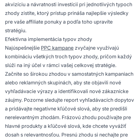
akvizíciu a návratnosti investícií pri jednotlivých typoch
zhody zistíte, ktorý prístup prináša najlepšie výsledky
pre vaše affiliate ponuky a podľa toho upravíte
stratégiu.
Efektívna implementácia typov zhody
Najúspešnejšie
PPC kampane
zvyčajne využívajú
kombináciu všetkých troch typov zhody, pričom každý
slúži na iný účel v rámci vašej celkovej stratégie.
Začnite so širokou zhodou v samostatných kampaniach
alebo reklamných skupinách, aby ste objavili nové
vyhľadávacie výrazy a identifikovali nové zákaznícke
záujmy. Pozorne sledujte report vyhľadávacích dopytov
a pridávajte negatívne kľúčové slová, aby ste predišli
nerelevantným zhodám. Frázovú zhodu používajte pre
hlavné produkty a kľúčové slová, kde chcete vyvážiť
dosah s relevantnosťou. Presnú zhodu si nechajte pre