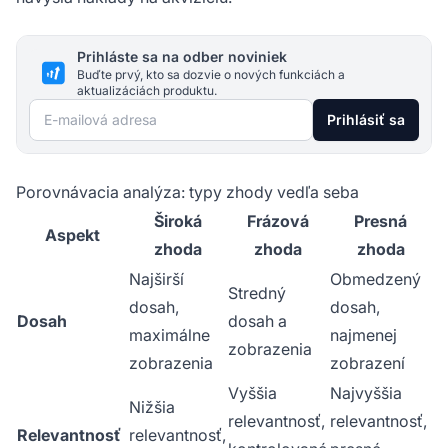
Prihláste sa na odber noviniek
Buďte prvý, kto sa dozvie o nových funkciách a
aktualizáciách produktu.
E-mailová adresa
Prihlásiť sa
Porovnávacia analýza: typy zhody vedľa seba
Široká
Frázová
Presná
Aspekt
zhoda
zhoda
zhoda
Najširší
Obmedzený
Stredný
dosah,
dosah,
Dosah
dosah a
maximálne
najmenej
zobrazenia
zobrazenia
zobrazení
Vyššia
Najvyššia
Nižšia
relevantnosť,
relevantnosť,
Relevantnosť
relevantnosť,