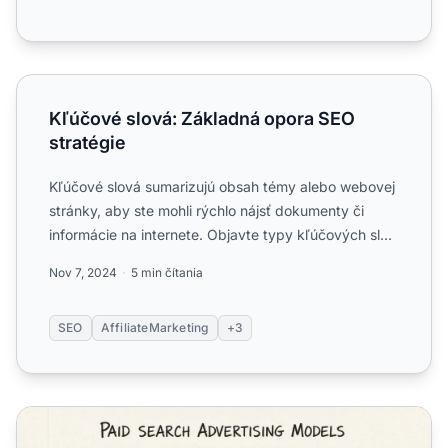
Kľúčové slová: Základná opora SEO stratégie
Kľúčové slová: Základná opora SEO
stratégie
Kľúčové slová sumarizujú obsah témy alebo webovej
stránky, aby ste mohli rýchlo nájsť dokumenty či
informácie na internete. Objavte typy kľúčových slov,
postupy...
Nov 7, 2024
5 min čítania
SEO
AffiliateMarketing
+3
Typy modelov platenej vyhľadávacej reklamy: CPC, CPM,