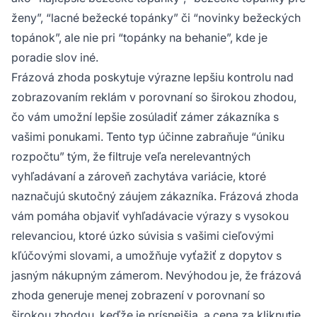
ženy”, “lacné bežecké topánky” či “novinky bežeckých
topánok”, ale nie pri “topánky na behanie”, kde je
poradie slov iné.
Frázová zhoda poskytuje výrazne lepšiu kontrolu nad
zobrazovaním reklám v porovnaní so širokou zhodou,
čo vám umožní lepšie zosúladiť zámer zákazníka s
vašimi ponukami. Tento typ účinne zabraňuje “úniku
rozpočtu” tým, že filtruje veľa nerelevantných
vyhľadávaní a zároveň zachytáva variácie, ktoré
naznačujú skutočný záujem zákazníka. Frázová zhoda
vám pomáha objaviť vyhľadávacie výrazy s vysokou
relevanciou, ktoré úzko súvisia s vašimi cieľovými
kľúčovými slovami, a umožňuje vyťažiť z dopytov s
jasným nákupným zámerom. Nevýhodou je, že frázová
zhoda generuje menej zobrazení v porovnaní so
širokou zhodou, keďže je prísnejšia, a cena za kliknutie