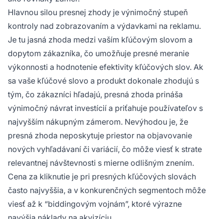
Hlavnou silou presnej zhody je výnimočný stupeň
kontroly nad zobrazovaním a výdavkami na reklamu.
Je tu jasná zhoda medzi vaším kľúčovým slovom a
dopytom zákazníka, čo umožňuje presné meranie
výkonnosti a hodnotenie efektivity kľúčových slov. Ak
sa vaše kľúčové slovo a produkt dokonale zhodujú s
tým, čo zákazníci hľadajú, presná zhoda prináša
výnimočný návrat investícií a priťahuje používateľov s
najvyšším nákupným zámerom. Nevýhodou je, že
presná zhoda neposkytuje priestor na objavovanie
nových vyhľadávaní či variácií, čo môže viesť k strate
relevantnej návštevnosti s mierne odlišným znením.
Cena za kliknutie je pri presných kľúčových slovách
často najvyššia, a v konkurenčných segmentoch môže
viesť až k “biddingovým vojnám”, ktoré výrazne
navýšia náklady na akvizíciu.