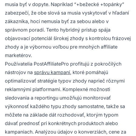
musia byť v dopyte. Napríklad “+bežecké +topánky”
zabezpečí, že obe slová sa musia vyskytovať v hľadaní
zákazníka, hoci nemusia byť za sebou alebo v
správnom poradí. Tento hybridný prístup spája
objavovací potenciál širokej zhody s kontrolou frázovej
zhody a je výbornou voľbou pre mnohých affiliate
marketérov.
Používatelia PostAffiliatePro profitujú z pokročilých
nástrojov na
správu kampaní
, ktoré pomáhajú
optimalizovať stratégie typov zhody naprieč rôznymi
reklamnými platformami. Komplexné možnosti
sledovania a reportingu umožňujú monitorovať
výkonnosť každého typu zhody samostatne, takže sa
môžete na základe dát rozhodovať, ktorým typom
dávať prednosť pri konkrétnych produktoch alebo
kampaniach. Analýzou údajov o konverziách, cene za