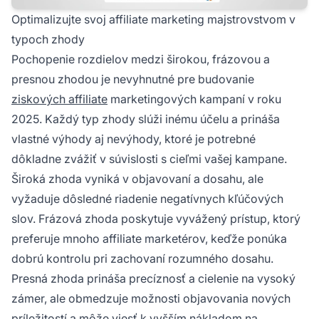
Optimalizujte svoj affiliate marketing majstrovstvom v
typoch zhody
Pochopenie rozdielov medzi širokou, frázovou a
presnou zhodou je nevyhnutné pre budovanie
ziskových affiliate
marketingových kampaní v roku
2025. Každý typ zhody slúži inému účelu a prináša
vlastné výhody aj nevýhody, ktoré je potrebné
dôkladne zvážiť v súvislosti s cieľmi vašej kampane.
Široká zhoda vyniká v objavovaní a dosahu, ale
vyžaduje dôsledné riadenie negatívnych kľúčových
slov. Frázová zhoda poskytuje vyvážený prístup, ktorý
preferuje mnoho affiliate marketérov, keďže ponúka
dobrú kontrolu pri zachovaní rozumného dosahu.
Presná zhoda prináša precíznosť a cielenie na vysoký
zámer, ale obmedzuje možnosti objavovania nových
príležitostí a môže viesť k vyšším nákladom na