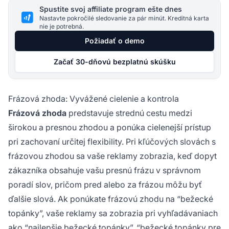
Spustite svoj affiliate program ešte dnes
Nastavte pokročilé sledovanie za pár minút. Kreditná karta
nie je potrebná.
Požiadať o demo
Začať 30-dňovú bezplatnú skúšku
Frázová zhoda: Vyvážené cielenie a kontrola
Frázová zhoda
predstavuje strednú cestu medzi
širokou a presnou zhodou a ponúka cielenejší prístup
pri zachovaní určitej flexibility. Pri kľúčových slovách s
frázovou zhodou sa vaše reklamy zobrazia, keď dopyt
zákazníka obsahuje vašu presnú frázu v správnom
poradí slov, pričom pred alebo za frázou môžu byť
ďalšie slová. Ak ponúkate frázovú zhodu na “bežecké
topánky”, vaše reklamy sa zobrazia pri vyhľadávaniach
ako “najlepšie bežecké topánky”, “bežecké topánky pre