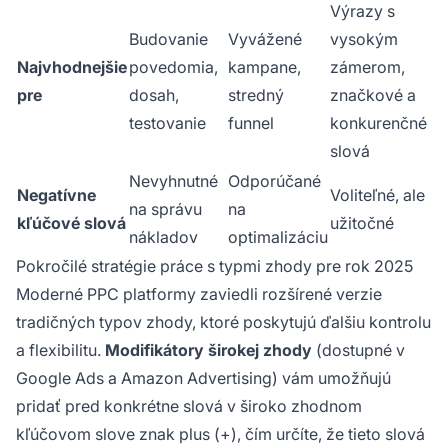
Výrazy s
Budovanie
Vyvážené
vysokým
Najvhodnejšie
povedomia,
kampane,
zámerom,
pre
dosah,
stredný
značkové a
testovanie
funnel
konkurenčné
slová
Nevyhnutné
Odporúčané
Negatívne
Voliteľné, ale
na správu
na
kľúčové slová
užitočné
nákladov
optimalizáciu
Pokročilé stratégie práce s typmi zhody pre rok 2025
Moderné PPC platformy zaviedli rozšírené verzie
tradičných typov zhody, ktoré poskytujú ďalšiu kontrolu
a flexibilitu.
Modifikátory širokej zhody
(dostupné v
Google Ads a Amazon Advertising) vám umožňujú
pridať pred konkrétne slová v široko zhodnom
kľúčovom slove znak plus (+), čím určíte, že tieto slová