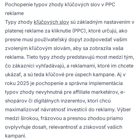
Pochopenie typov zhody kľúčových slov v PPC
reklame
Typy zhody
kľúčových slov
sú základným nastavením v
platenej reklame za kliknutie (PPC), ktoré určujú, ako
presne musí používateľský dopyt zodpovedať vašim
zvoleným kľúčovým slovám, aby sa zobrazila vaša
reklama. Tieto typy zhody predstavujú most medzi tým,
čo zákazníci vyhľadávajú, a reklamami, ktoré im chcete
ukázať, a sú teda kľúčové pre úspech kampane. Aj v
roku 2025 je pochopenie a správna implementácia
typov zhody nevyhnutná pre affiliate marketérov, e-
shopárov či digitálnych inzerentov, ktorí chcú
maximalizovať návratnosť investícií do reklamy. Výber
medzi širokou, frázovou a presnou zhodou priamo
ovplyvňuje dosah, relevantnosť a ziskovosť vašich
kampaní.