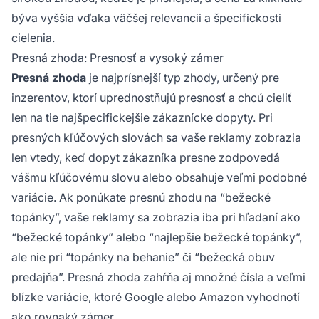
býva vyššia vďaka väčšej relevancii a špecifickosti
cielenia.
Presná zhoda: Presnosť a vysoký zámer
Presná zhoda
je najprísnejší typ zhody, určený pre
inzerentov, ktorí uprednostňujú presnosť a chcú cieliť
len na tie najšpecifickejšie zákaznícke dopyty. Pri
presných kľúčových slovách sa vaše reklamy zobrazia
len vtedy, keď dopyt zákazníka presne zodpovedá
vášmu kľúčovému slovu alebo obsahuje veľmi podobné
variácie. Ak ponúkate presnú zhodu na “bežecké
topánky”, vaše reklamy sa zobrazia iba pri hľadaní ako
“bežecké topánky” alebo “najlepšie bežecké topánky”,
ale nie pri “topánky na behanie” či “bežecká obuv
predajňa”. Presná zhoda zahŕňa aj množné čísla a veľmi
blízke variácie, ktoré Google alebo Amazon vyhodnotí
ako rovnaký zámer.