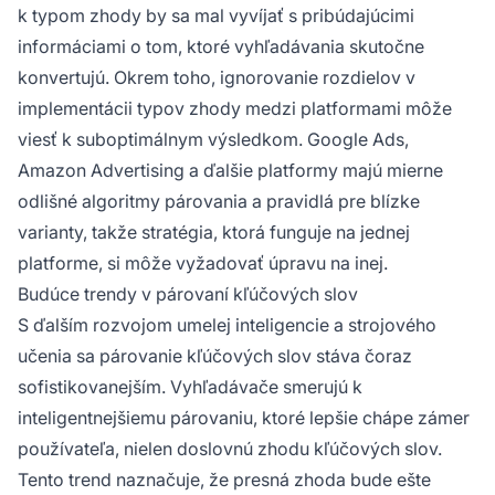
k typom zhody by sa mal vyvíjať s pribúdajúcimi
informáciami o tom, ktoré vyhľadávania skutočne
konvertujú. Okrem toho, ignorovanie rozdielov v
implementácii typov zhody medzi platformami môže
viesť k suboptimálnym výsledkom. Google Ads,
Amazon Advertising a ďalšie platformy majú mierne
odlišné algoritmy párovania a pravidlá pre blízke
varianty, takže stratégia, ktorá funguje na jednej
platforme, si môže vyžadovať úpravu na inej.
Budúce trendy v párovaní kľúčových slov
S ďalším rozvojom umelej inteligencie a strojového
učenia sa párovanie kľúčových slov stáva čoraz
sofistikovanejším. Vyhľadávače smerujú k
inteligentnejšiemu párovaniu, ktoré lepšie chápe zámer
používateľa, nielen doslovnú zhodu kľúčových slov.
Tento trend naznačuje, že presná zhoda bude ešte