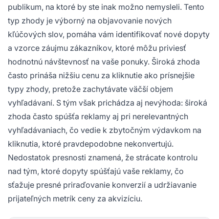
publikum, na ktoré by ste inak možno nemysleli. Tento
typ zhody je výborný na objavovanie nových
kľúčových slov, pomáha vám identifikovať nové dopyty
a vzorce záujmu zákazníkov, ktoré môžu priviesť
hodnotnú návštevnosť na vaše ponuky. Široká zhoda
často prináša nižšiu cenu za kliknutie ako prísnejšie
typy zhody, pretože zachytávate väčší objem
vyhľadávaní. S tým však prichádza aj nevýhoda: široká
zhoda často spúšťa reklamy aj pri nerelevantných
vyhľadávaniach, čo vedie k zbytočným výdavkom na
kliknutia, ktoré pravdepodobne nekonvertujú.
Nedostatok presnosti znamená, že strácate kontrolu
nad tým, ktoré dopyty spúšťajú vaše reklamy, čo
sťažuje presné priraďovanie konverzií a udržiavanie
prijateľných metrík ceny za akvizíciu.