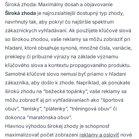
Široká zhoda: Maximálny dosah a objavovanie
Široká zhoda
je najrozsiahlejší dostupný typ zhody,
navrhnutý tak, aby pokryl čo najširšie spektrum
zákazníckych vyhľadávaní. Ak použijete kľúčové slová
so širokou zhodou, vaše reklamy sa môžu zobraziť pri
hľadaní, ktoré obsahuje synoná, množné čísla, variácie,
preklepy či príbuzné výrazy na základe významu
kľúčového slova a kontextu propagovaného produktu.
Samotné kľúčové slovo nemusí byť priamo v hľadaní
zákazníka, aby došlo k zhode. Napríklad, ak ponúkate
širokú zhodu na “bežecké topánky”, vaše reklamy sa
môžu zobraziť aj pri vyhľadávaniach ako “športová
obuv”, “tenisky”, “plátenky”, “tréningová obuv” či
dokonca “maratónska obuv”.
Hlavnou výhodou širokej zhody je schopnosť
maximalizovať počet zobrazení
reklamy a osloviť
nové