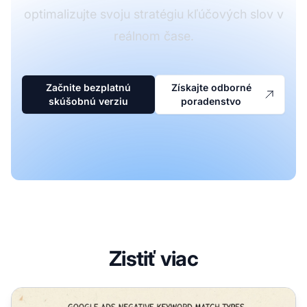
optimalizujte svoju stratégiu kľúčových slov v
reálnom čase.
Začnite bezplatnú
Získajte odborné
skúšobnú verziu
poradenstvo
Zistiť viac
Sú negatívne kľúčové slová presnou zhodou? Pochopenie