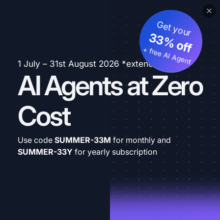
Get your
33% off
+ free AI Agent
1 July – 31st August 2026 *extended
AI Agents at Zero
Cost
Use code
SUMMER-33M
for monthly and
SUMMER-33Y
for yearly subscription