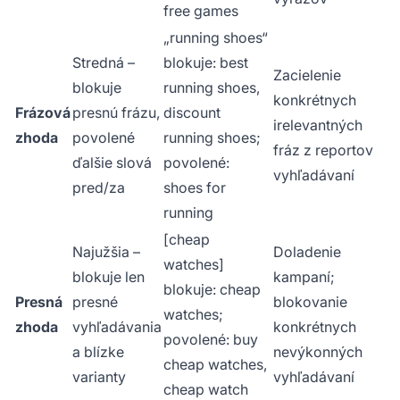
free games
„running shoes“
Stredná –
blokuje: best
Zacielenie
blokuje
running shoes,
konkrétnych
Frázová
presnú frázu,
discount
irelevantných
zhoda
povolené
running shoes;
fráz z reportov
ďalšie slová
povolené:
vyhľadávaní
pred/za
shoes for
running
[cheap
Najužšia –
Doladenie
watches]
blokuje len
kampaní;
blokuje: cheap
Presná
presné
blokovanie
watches;
zhoda
vyhľadávania
konkrétnych
povolené: buy
a blízke
nevýkonných
cheap watches,
varianty
vyhľadávaní
cheap watch