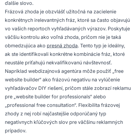
ďalšie slovo.
Frázová zhoda je obzvlášť užitočná na zacielenie
konkrétnych irelevantných fráz, ktoré sa často objavujú
vo vašich reportoch vyhľadávaných výrazov. Poskytuje
väčšiu kontrolu ako voľná zhoda, pričom nie je taká
obmedzujúca ako
presná zhoda
. Tento typ je ideálny,
ak ste identifikovali konkrétne kombinácie fráz, ktoré
neustále priťahujú nekvalifikovanú návštevnosť.
Napríklad webdizajnová agentúra môže použiť „free
website builder“ ako frázovú negatívu na vylúčenie
vyhľadávačov DIY riešení, pričom stále zobrazí reklamu
pre „website builder for professionals“ alebo
„professional free consultation“. Flexibilita frázovej
zhody z nej robí najčastejšie odporúčaný typ
negatívnych kľúčových slov pre väčšinu reklamných
prípadov.