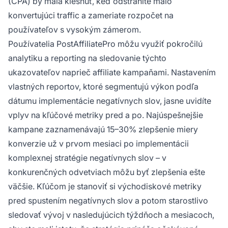
(CPA) by mala klesnúť, keď odstránite málo
konvertujúci traffic a zameriate rozpočet na
používateľov s vysokým zámerom.
Používatelia PostAffiliatePro môžu využiť pokročilú
analytiku a reporting na sledovanie týchto
ukazovateľov naprieč affiliate kampaňami. Nastavením
vlastných reportov, ktoré segmentujú výkon podľa
dátumu implementácie negatívnych slov, jasne uvidíte
vplyv na kľúčové metriky pred a po. Najúspešnejšie
kampane zaznamenávajú 15–30% zlepšenie miery
konverzie už v prvom mesiaci po implementácii
komplexnej stratégie negatívnych slov – v
konkurenčných odvetviach môžu byť zlepšenia ešte
väčšie. Kľúčom je stanoviť si východiskové metriky
pred spustením negatívnych slov a potom starostlivo
sledovať vývoj v nasledujúcich týždňoch a mesiacoch,