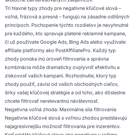
Tri hlavné typy zhody pre negatívne kľúčové slová –
voľná, frázová a presná – fungujú na zásadne odlišných
princípoch. Pochopenie týchto rozdielov je nevyhnutné
pre každého, kto spravuje platené reklamné kampane,
či už používate Google Ads, Bing Ads alebo využívate
affiliate platformy ako PostAffiliatePro. Každý typ
zhody ponúka inú úroveň filtrovania a správna
kombinácia môže dramaticky ovplyvniť efektivitu a
ziskovosť vašich kampaní. Rozhodnutie, ktorý typ
zhody použiť, závisí od vašich obchodných cieľov,
šírky vašej kľúčovej stratégie a od toho, ako dôsledne
chcete filtrovať nerelevantnú návštevnosť.
Negatívna voľná zhoda: Maximálna sila filtrovania
Negatívne kľúčové slová s voľnou zhodou predstavujú
najagresívnejšiu možnosť filtrovania pre inzerentov.
Keď pridáte kľúčové slovo ako negatívne v režime