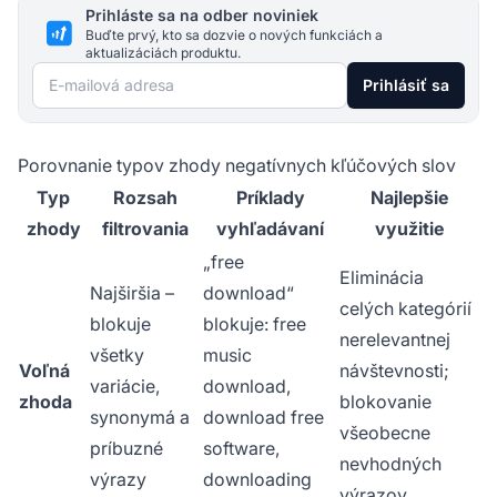
Prihláste sa na odber noviniek
Buďte prvý, kto sa dozvie o nových funkciách a
aktualizáciách produktu.
E-mailová adresa
Prihlásiť sa
Porovnanie typov zhody negatívnych kľúčových slov
Typ
Rozsah
Príklady
Najlepšie
zhody
filtrovania
vyhľadávaní
využitie
„free
Eliminácia
Najširšia –
download“
celých kategórií
blokuje
blokuje: free
nerelevantnej
všetky
music
Voľná
návštevnosti;
variácie,
download,
zhoda
blokovanie
synonymá a
download free
všeobecne
príbuzné
software,
nevhodných
výrazy
downloading
výrazov