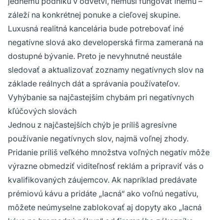
jednému podniku v odvetví, nemusí fungovať inému –
záleží na konkrétnej ponuke a cieľovej skupine.
Luxusná realitná kancelária bude potrebovať iné
negatívne slová ako developerská firma zameraná na
dostupné bývanie. Preto je nevyhnutné neustále
sledovať a aktualizovať zoznamy negatívnych slov na
základe reálnych dát a správania používateľov.
Vyhýbanie sa najčastejším chybám pri negatívnych
kľúčových slovách
Jednou z najčastejších chýb je príliš agresívne
používanie negatívnych slov, najmä voľnej zhody.
Pridanie príliš veľkého množstva voľných negatív môže
výrazne obmedziť viditeľnosť reklám a pripraviť vás o
kvalifikovaných záujemcov. Ak napríklad predávate
prémiovú kávu a pridáte „lacná“ ako voľnú negatívu,
môžete neúmyselne zablokovať aj dopyty ako „lacná