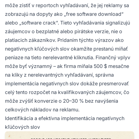
môže zistiť v reportoch vyhľadávaní, že jej reklamy sa
zobrazujú na dopyty ako „free software download“
alebo „software crack“. Tieto vyhľadávania signalizujú
záujemcov o bezplatné alebo pirátske verzie, nie o
platiacich zákazníkov. Pridaním týchto výrazov ako
negatívnych kľúčových slov okamžite prestanú míňať
peniaze na tieto nerelevantné kliknutia. Finančný vplyv
môže byť významný – ak firma míňala 500 $ mesačne
na kliky z nerelevantných vyhľadávaní, správna
implementácia negatívnych slov dokáže presmerovať
celý tento rozpočet na kvalifikovaných záujemcov, čo
môže zvýšiť konverzie o 20–30 % bez navýšenia
celkových nákladov na reklamu.
Identifikácia a efektívna implementácia negatívnych
kľúčových slov