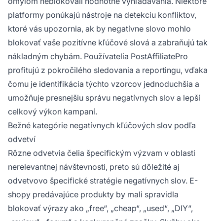
omylom neblokovali hodnotné vyhľadávania. Niektoré
platformy ponúkajú nástroje na detekciu konfliktov,
ktoré vás upozornia, ak by negatívne slovo mohlo
blokovať vaše pozitívne kľúčové slová a zabraňujú tak
nákladným chybám. Používatelia PostAffiliatePro
profitujú z pokročilého sledovania a reportingu, vďaka
čomu je identifikácia týchto vzorcov jednoduchšia a
umožňuje presnejšiu správu negatívnych slov a lepší
celkový výkon kampaní.
Bežné kategórie negatívnych kľúčových slov podľa
odvetví
Rôzne odvetvia čelia špecifickým výzvam v oblasti
nerelevantnej návštevnosti, preto sú dôležité aj
odvetvovo špecifické stratégie negatívnych slov. E-
shopy predávajúce produkty by mali spravidla
blokovať výrazy ako „free“, „cheap“, „used“, „DIY“,