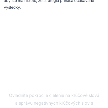
aby ste mali istotu, že stratégia prináša očakávané
výsledky.
Optimalizujte svoje
affiliate kampane s
PostAffiliatePro
Ovládnite pokročilé cielenie na kľúčové slová
a správu negatívnych kľúčových slov s