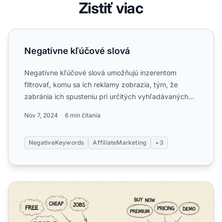
Zistiť viac
Negatívne kľúčové slová
Negatívne kľúčové slová
Negatívne kľúčové slová umožňujú inzerentom
filtrovať, komu sa ich reklamy zobrazia, tým, že
zabránia ich spusteniu pri určitých vyhľadávaných
slovách. Optimali...
Nov 7, 2024
6 min čítania
NegativeKeywords
AffiliateMarketing
+3
Ako negatívne kľúčové slová zlepšujú affiliate marketin