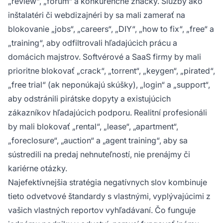
„review“, „forum“ a konkurenčné značky. Služby ako
inštalatéri či webdizajnéri by sa mali zamerať na
blokovanie „jobs“, „careers“, „DIY“, „how to fix“, „free“ a
„training“, aby odfiltrovali hľadajúcich prácu a
domácich majstrov. Softvérové a SaaS firmy by mali
prioritne blokovať „crack“, „torrent“, „keygen“, „pirated“,
„free trial“ (ak neponúkajú skúšky), „login“ a „support“,
aby odstránili pirátske dopyty a existujúcich
zákazníkov hľadajúcich podporu. Realitní profesionáli
by mali blokovať „rental“, „lease“, „apartment“,
„foreclosure“, „auction“ a „agent training“, aby sa
sústredili na predaj nehnuteľností, nie prenájmy či
kariérne otázky.
Najefektívnejšia stratégia negatívnych slov kombinuje
tieto odvetvové štandardy s vlastnými, vyplývajúcimi z
vašich vlastných reportov vyhľadávaní. Čo funguje