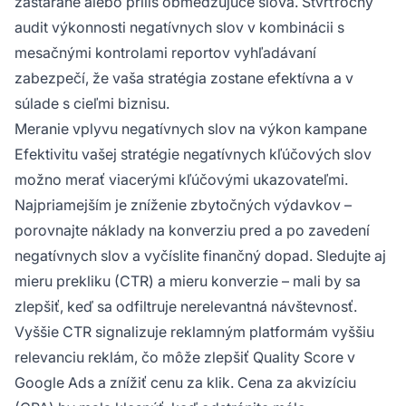
zastarané alebo príliš obmedzujúce slová. Štvrťročný
audit výkonnosti negatívnych slov v kombinácii s
mesačnými kontrolami reportov vyhľadávaní
zabezpečí, že vaša stratégia zostane efektívna a v
súlade s cieľmi biznisu.
Meranie vplyvu negatívnych slov na výkon kampane
Efektivitu vašej stratégie negatívnych kľúčových slov
možno merať viacerými kľúčovými ukazovateľmi.
Najpriamejším je zníženie zbytočných výdavkov –
porovnajte náklady na konverziu pred a po zavedení
negatívnych slov a vyčíslite finančný dopad. Sledujte aj
mieru prekliku (CTR) a mieru konverzie – mali by sa
zlepšiť, keď sa odfiltruje nerelevantná návštevnosť.
Vyššie CTR signalizuje reklamným platformám vyššiu
relevanciu reklám, čo môže zlepšiť Quality Score v
Google Ads a znížiť cenu za klik. Cena za akvizíciu