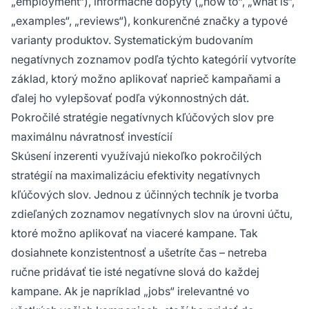
„employment“), informačné dopyty („how to“, „what is“,
„examples“, „reviews“), konkurenčné značky a typové
varianty produktov. Systematickým budovaním
negatívnych zoznamov podľa týchto kategórií vytvoríte
základ, ktorý možno aplikovať naprieč kampaňami a
ďalej ho vylepšovať podľa výkonnostných dát.
Pokročilé stratégie negatívnych kľúčových slov pre
maximálnu návratnosť investícií
Skúsení inzerenti využívajú niekoľko pokročilých
stratégií na maximalizáciu efektivity negatívnych
kľúčových slov. Jednou z účinných techník je tvorba
zdieľaných zoznamov negatívnych slov na úrovni účtu,
ktoré možno aplikovať na viaceré kampane. Tak
dosiahnete konzistentnosť a ušetríte čas – netreba
ručne pridávať tie isté negatívne slová do každej
kampane. Ak je napríklad „jobs“ irelevantné vo