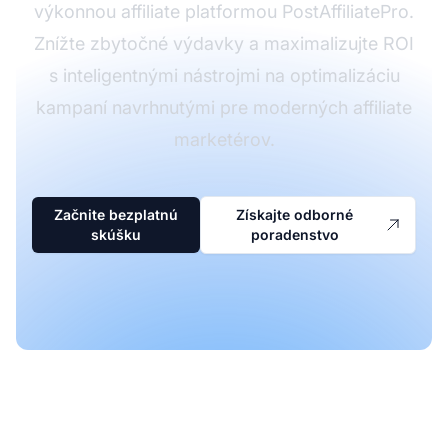
výkonnou affiliate platformou PostAffiliatePro.
Znížte zbytočné výdavky a maximalizujte ROI
s inteligentnými nástrojmi na optimalizáciu
kampaní navrhnutými pre moderných affiliate
marketérov.
Začnite bezplatnú
Získajte odborné
skúšku
poradenstvo