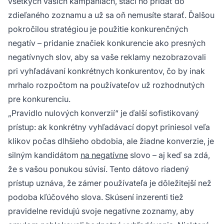
všetkých vašich kampaniach, stačí ho pridať do
zdieľaného zoznamu a už sa oň nemusíte starať. Ďalšou
pokročilou stratégiou je použitie konkurenčných
negatív – pridanie značiek konkurencie ako presných
negatívnych slov, aby sa vaše reklamy nezobrazovali
pri vyhľadávaní konkrétnych konkurentov, čo by inak
mrhalo rozpočtom na používateľov už rozhodnutých
pre konkurenciu.
„Pravidlo nulových konverzií“ je ďalší sofistikovaný
prístup: ak konkrétny vyhľadávací dopyt priniesol veľa
klikov počas dlhšieho obdobia, ale žiadne konverzie, je
silným kandidátom
na negatívne
slovo – aj keď sa zdá,
že s vašou ponukou súvisí. Tento dátovo riadený
prístup uznáva, že zámer používateľa je dôležitejší než
podoba kľúčového slova. Skúsení inzerenti tiež
pravidelne revidujú svoje negatívne zoznamy, aby