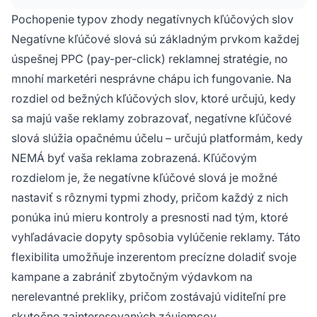
Pochopenie typov zhody negatívnych kľúčových slov
Negatívne kľúčové slová sú základným prvkom každej
úspešnej PPC (pay-per-click) reklamnej stratégie, no
mnohí marketéri nesprávne chápu ich fungovanie. Na
rozdiel od bežných kľúčových slov, ktoré určujú, kedy
sa majú vaše reklamy zobrazovať, negatívne kľúčové
slová slúžia opačnému účelu – určujú platformám, kedy
NEMÁ byť vaša reklama zobrazená. Kľúčovým
rozdielom je, že negatívne kľúčové slová je možné
nastaviť s rôznymi typmi zhody, pričom každý z nich
ponúka inú mieru kontroly a presnosti nad tým, ktoré
vyhľadávacie dopyty spôsobia vylúčenie reklamy. Táto
flexibilita umožňuje inzerentom precízne doladiť svoje
kampane a zabrániť zbytočným výdavkom na
nerelevantné prekliky, pričom zostávajú viditeľní pre
skutočne zainteresovaných záujemcov.