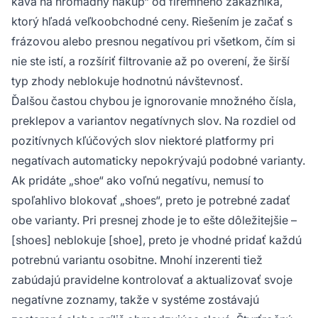
káva na hromadný nákup“ od firemného zákazníka,
ktorý hľadá veľkoobchodné ceny. Riešením je začať s
frázovou alebo presnou negatívou pri všetkom, čím si
nie ste istí, a rozšíriť filtrovanie až po overení, že širší
typ zhody neblokuje hodnotnú návštevnosť.
Ďalšou častou chybou je ignorovanie množného čísla,
preklepov a variantov negatívnych slov. Na rozdiel od
pozitívnych kľúčových slov niektoré platformy pri
negatívach automaticky nepokrývajú podobné varianty.
Ak pridáte „shoe“ ako voľnú negatívu, nemusí to
spoľahlivo blokovať „shoes“, preto je potrebné zadať
obe varianty. Pri presnej zhode je to ešte dôležitejšie –
[shoes] neblokuje [shoe], preto je vhodné pridať každú
potrebnú variantu osobitne. Mnohí inzerenti tiež
zabúdajú pravidelne kontrolovať a aktualizovať svoje
negatívne zoznamy, takže v systéme zostávajú