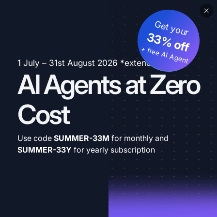
Get your
33% off
+ free AI Agent
1 July – 31st August 2026 *extended
AI Agents at Zero
Cost
Use code
SUMMER-33M
for monthly and
SUMMER-33Y
for yearly subscription