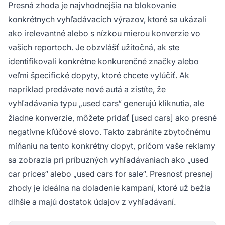
Presná zhoda je najvhodnejšia na blokovanie
konkrétnych vyhľadávacích výrazov, ktoré sa ukázali
ako irelevantné alebo s nízkou mierou konverzie vo
vašich reportoch. Je obzvlášť užitočná, ak ste
identifikovali konkrétne konkurenčné značky alebo
veľmi špecifické dopyty, ktoré chcete vylúčiť. Ak
napríklad predávate nové autá a zistíte, že
vyhľadávania typu „used cars“ generujú kliknutia, ale
žiadne konverzie, môžete pridať [used cars] ako presné
negatívne kľúčové slovo. Takto zabránite zbytočnému
míňaniu na tento konkrétny dopyt, pričom vaše reklamy
sa zobrazia pri príbuzných vyhľadávaniach ako „used
car prices“ alebo „used cars for sale“. Presnosť presnej
zhody je ideálna na doladenie kampaní, ktoré už bežia
dlhšie a majú dostatok údajov z vyhľadávaní.