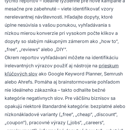
týchto reportov – ideálne týždenne pre nové kampane a
mesačne pre zabehnuté – viete identifikovať vzory
nerelevantnej návštevnosti. Hľadajte dopyty, ktoré
úplne nesúvisia s vašou ponukou, vyhľadávania s
nízkou mierou konverzie pri vysokom počte klikov a
dopyty so slabým nákupným zámerom ako „how to“,
„free“, „reviews“ alebo „DIY“.
Okrem reportov vyhľadávaní môžete na identifikáciu
irelevantných výrazov použiť aj nástroje na
prieskum
kľúčových slov
ako Google Keyword Planner, Semrush
alebo Ahrefs. Pomáha aj brainstormovanie pohľadom
nie ideálneho zákazníka – takto odhalíte bežné
kategórie negatívnych slov. Pre väčšinu biznisov sa
opakujú niektoré štandardné kategórie: bezplatné alebo
nízkonákladové varianty („free“, „cheap“, „discount“,
„coupon“), pracovné výrazy („jobs“, „careers“,