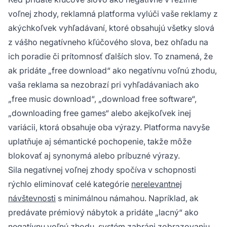
voľnej zhody, reklamná platforma vylúči vaše reklamy z
akýchkoľvek vyhľadávaní, ktoré obsahujú všetky slová
z vášho negatívneho kľúčového slova, bez ohľadu na
ich poradie či prítomnosť ďalších slov. To znamená, že
ak pridáte „free download“ ako negatívnu voľnú zhodu,
vaša reklama sa nezobrazí pri vyhľadávaniach ako
„free music download“, „download free software“,
„downloading free games“ alebo akejkoľvek inej
variácii, ktorá obsahuje oba výrazy. Platforma navyše
uplatňuje aj sémantické pochopenie, takže môže
blokovať aj synonymá alebo príbuzné výrazy.
Sila negatívnej voľnej zhody spočíva v schopnosti
rýchlo eliminovať celé kategórie
nerelevantnej
návštevnosti
s minimálnou námahou. Napríklad, ak
predávate prémiový nábytok a pridáte „lacný“ ako
negatívnu voľnú zhodu, systém zabráni zobrazovaniu