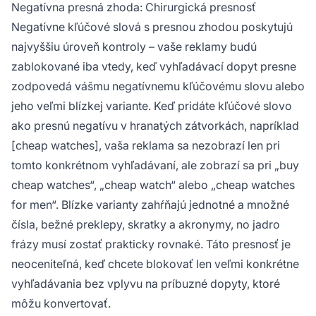
Negatívna presná zhoda: Chirurgická presnosť
Negatívne kľúčové slová s presnou zhodou poskytujú
najvyššiu úroveň kontroly – vaše reklamy budú
zablokované iba vtedy, keď vyhľadávací dopyt presne
zodpovedá vášmu negatívnemu kľúčovému slovu alebo
jeho veľmi blízkej variante. Keď pridáte kľúčové slovo
ako presnú negatívu v hranatých zátvorkách, napríklad
[cheap watches], vaša reklama sa nezobrazí len pri
tomto konkrétnom vyhľadávaní, ale zobrazí sa pri „buy
cheap watches“, „cheap watch“ alebo „cheap watches
for men“. Blízke varianty zahŕňajú jednotné a množné
čísla, bežné preklepy, skratky a akronymy, no jadro
frázy musí zostať prakticky rovnaké. Táto presnosť je
neoceniteľná, keď chcete blokovať len veľmi konkrétne
vyhľadávania bez vplyvu na príbuzné dopyty, ktoré
môžu konvertovať.