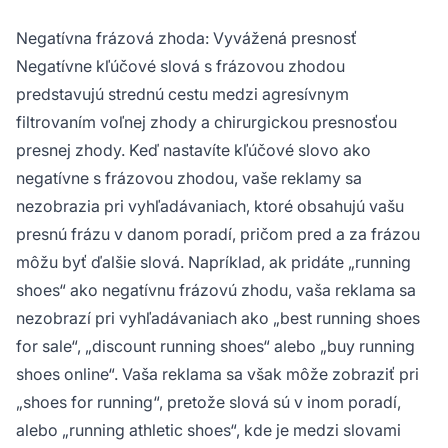
Negatívna frázová zhoda: Vyvážená presnosť
Negatívne kľúčové slová s frázovou zhodou
predstavujú strednú cestu medzi agresívnym
filtrovaním voľnej zhody a chirurgickou presnosťou
presnej zhody. Keď nastavíte kľúčové slovo ako
negatívne s frázovou zhodou, vaše reklamy sa
nezobrazia pri vyhľadávaniach, ktoré obsahujú vašu
presnú frázu v danom poradí, pričom pred a za frázou
môžu byť ďalšie slová. Napríklad, ak pridáte „running
shoes“ ako negatívnu frázovú zhodu, vaša reklama sa
nezobrazí pri vyhľadávaniach ako „best running shoes
for sale“, „discount running shoes“ alebo „buy running
shoes online“. Vaša reklama sa však môže zobraziť pri
„shoes for running“, pretože slová sú v inom poradí,
alebo „running athletic shoes“, kde je medzi slovami