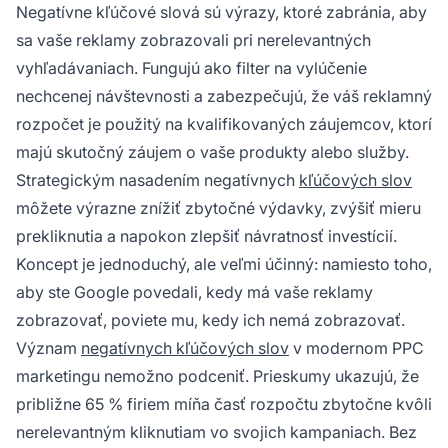
Negatívne kľúčové slová sú výrazy, ktoré zabránia, aby
sa vaše reklamy zobrazovali pri nerelevantných
vyhľadávaniach. Fungujú ako filter na vylúčenie
nechcenej návštevnosti a zabezpečujú, že váš reklamný
rozpočet je použitý na kvalifikovaných záujemcov, ktorí
majú skutočný záujem o vaše produkty alebo služby.
Strategickým nasadením negatívnych
kľúčových slov
môžete výrazne znížiť zbytočné výdavky, zvýšiť mieru
prekliknutia a napokon zlepšiť návratnosť investícií.
Koncept je jednoduchý, ale veľmi účinný: namiesto toho,
aby ste Google povedali, kedy má vaše reklamy
zobrazovať, poviete mu, kedy ich nemá zobrazovať.
Význam
negatívnych kľúčových slov
v modernom PPC
marketingu nemožno podceniť. Prieskumy ukazujú, že
približne 65 % firiem míňa časť rozpočtu zbytočne kvôli
nerelevantným kliknutiam vo svojich kampaniach. Bez