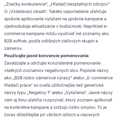
„Značky konkurencie“, „Hľadači bezplatných zdrojov“
či „Vzdelávací obsah“. Takéto usporiadanie uľahčuje
správne aplikovanie vylúčení na správne kampane a
zjednodušuje aktualizácie v budúcnosti. Napríklad e-
commerce kampane môžu využívať iné zoznamy ako
B2B softvér, podľa odlišných cieľových skupín a
zámerov.
Používajte jasné konvencie pomenovania
Zavádzajte a udržujte konzistentné pomenovanie
všetkých zoznamov negatívnych slov. Popisné názvy
ako „B2B nízko-zámerové výrazy“ alebo „E-commerce
hľadači práce“ sú oveľa užitočnejšie než generické
názvy typu „Negatívy 1“ alebo „Vylúčenia“. Jasné názvy
vám aj tímu uľahčia rozpoznať, ktorý zoznam aplikovať
na konkrétne kampane a znižujú riziko omylov. To je
čoraz dôležitejšie pri väčších účtoch a viacerých