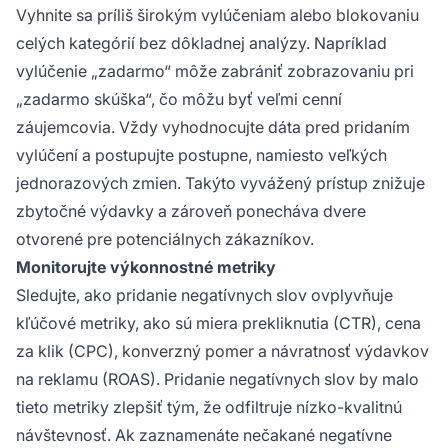
Vyhnite sa príliš širokým vylúčeniam alebo blokovaniu
celých kategórií bez dôkladnej analýzy. Napríklad
vylúčenie „zadarmo“ môže zabrániť zobrazovaniu pri
„zadarmo skúška“, čo môžu byť veľmi cenní
záujemcovia. Vždy vyhodnocujte dáta pred pridaním
vylúčení a postupujte postupne, namiesto veľkých
jednorazových zmien. Takýto vyvážený prístup znižuje
zbytočné výdavky a zároveň ponecháva dvere
otvorené pre potenciálnych zákazníkov.
Monitorujte výkonnostné metriky
Sledujte, ako pridanie negatívnych slov ovplyvňuje
kľúčové metriky, ako sú miera prekliknutia (CTR), cena
za klik (CPC), konverzný pomer a návratnosť výdavkov
na reklamu (ROAS). Pridanie negatívnych slov by malo
tieto metriky zlepšiť tým, že odfiltruje nízko-kvalitnú
návštevnosť. Ak zaznamenáte nečakané negatívne