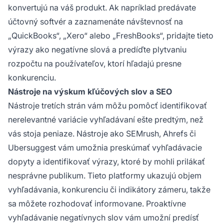
konvertujú na váš produkt. Ak napríklad predávate
účtovný softvér a zaznamenáte návštevnosť na
„QuickBooks“, „Xero“ alebo „FreshBooks“, pridajte tieto
výrazy ako negatívne slová a predíďte plytvaniu
rozpočtu na používateľov, ktorí hľadajú presne
konkurenciu.
Nástroje na výskum kľúčových slov a SEO
Nástroje tretích strán vám môžu pomôcť identifikovať
nerelevantné variácie vyhľadávaní ešte predtým, než
vás stoja peniaze. Nástroje ako SEMrush, Ahrefs či
Ubersuggest vám umožnia preskúmať vyhľadávacie
dopyty a identifikovať výrazy, ktoré by mohli prilákať
nesprávne publikum. Tieto platformy ukazujú objem
vyhľadávania, konkurenciu či indikátory zámeru, takže
sa môžete rozhodovať informovane. Proaktívne
vyhľadávanie negatívnych slov vám umožní predísť