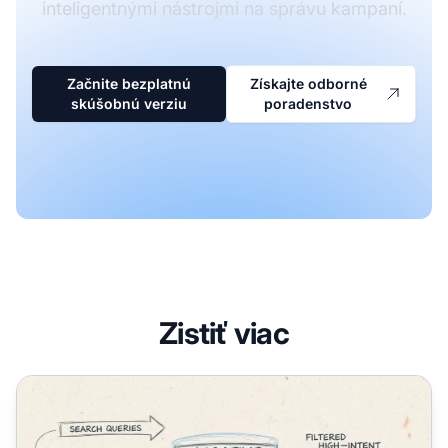
inteligentnými nástrojmi na správu kampaní.
Začnite bezplatnú
Získajte odborné
skúšobnú verziu
poradenstvo
Zistiť viac
Čo sú negatívne kľúčové slová? Kompletný sprievodca b