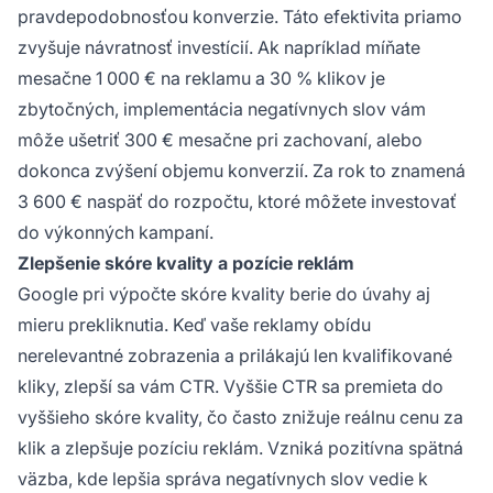
pravdepodobnosťou konverzie. Táto efektivita priamo
zvyšuje návratnosť investícií. Ak napríklad míňate
mesačne 1 000 € na reklamu a 30 % klikov je
zbytočných, implementácia negatívnych slov vám
môže ušetriť 300 € mesačne pri zachovaní, alebo
dokonca zvýšení objemu konverzií. Za rok to znamená
3 600 € naspäť do rozpočtu, ktoré môžete investovať
do výkonných kampaní.
Zlepšenie skóre kvality a pozície reklám
Google pri výpočte skóre kvality berie do úvahy aj
mieru prekliknutia. Keď vaše reklamy obídu
nerelevantné zobrazenia a prilákajú len kvalifikované
kliky, zlepší sa vám CTR. Vyššie CTR sa premieta do
vyššieho skóre kvality, čo často znižuje reálnu cenu za
klik a zlepšuje pozíciu reklám. Vzniká pozitívna spätná
väzba, kde lepšia správa negatívnych slov vedie k