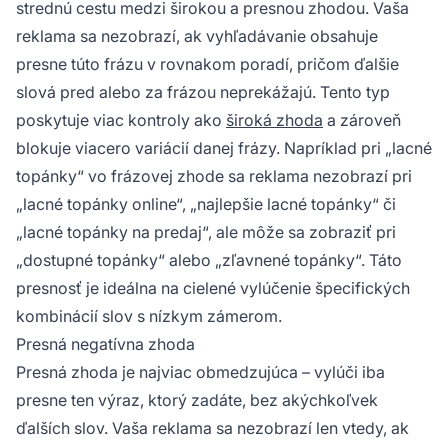
strednú cestu medzi širokou a presnou zhodou. Vaša
reklama sa nezobrazí, ak vyhľadávanie obsahuje
presne túto frázu v rovnakom poradí, pričom ďalšie
slová pred alebo za frázou neprekážajú. Tento typ
poskytuje viac kontroly ako
široká zhoda
a zároveň
blokuje viacero variácií danej frázy. Napríklad pri „lacné
topánky“ vo frázovej zhode sa reklama nezobrazí pri
„lacné topánky online“, „najlepšie lacné topánky“ či
„lacné topánky na predaj“, ale môže sa zobraziť pri
„dostupné topánky“ alebo „zľavnené topánky“. Táto
presnosť je ideálna na cielené vylúčenie špecifických
kombinácií slov s nízkym zámerom.
Presná negatívna zhoda
Presná zhoda je najviac obmedzujúca – vylúči iba
presne ten výraz, ktorý zadáte, bez akýchkoľvek
ďalších slov. Vaša reklama sa nezobrazí len vtedy, ak