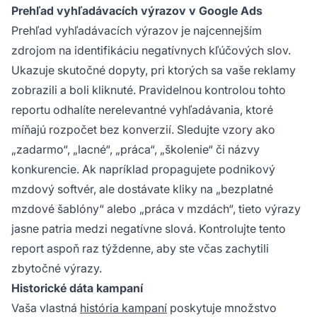
Prehľad vyhľadávacích výrazov v Google Ads
Prehľad vyhľadávacích výrazov je najcennejším
zdrojom na identifikáciu negatívnych kľúčových slov.
Ukazuje skutočné dopyty, pri ktorých sa vaše reklamy
zobrazili a boli kliknuté. Pravidelnou kontrolou tohto
reportu odhalíte nerelevantné vyhľadávania, ktoré
míňajú rozpočet bez konverzií. Sledujte vzory ako
„zadarmo“, „lacné“, „práca“, „školenie“ či názvy
konkurencie. Ak napríklad propagujete podnikový
mzdový softvér, ale dostávate kliky na „bezplatné
mzdové šablóny“ alebo „práca v mzdách“, tieto výrazy
jasne patria medzi negatívne slová. Kontrolujte tento
report aspoň raz týždenne, aby ste včas zachytili
zbytočné výrazy.
Historické dáta kampaní
Vaša vlastná
história kampaní
poskytuje množstvo