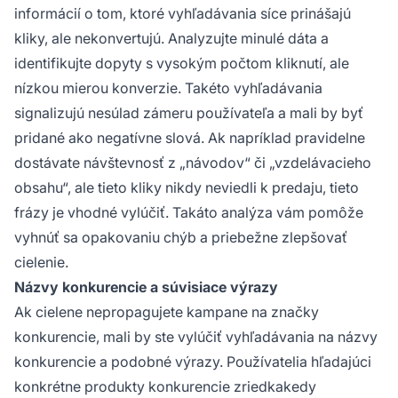
informácií o tom, ktoré vyhľadávania síce prinášajú
kliky, ale nekonvertujú. Analyzujte minulé dáta a
identifikujte dopyty s vysokým počtom kliknutí, ale
nízkou mierou konverzie. Takéto vyhľadávania
signalizujú nesúlad zámeru používateľa a mali by byť
pridané ako negatívne slová. Ak napríklad pravidelne
dostávate návštevnosť z „návodov“ či „vzdelávacieho
obsahu“, ale tieto kliky nikdy neviedli k predaju, tieto
frázy je vhodné vylúčiť. Takáto analýza vám pomôže
vyhnúť sa opakovaniu chýb a priebežne zlepšovať
cielenie.
Názvy konkurencie a súvisiace výrazy
Ak cielene nepropagujete kampane na značky
konkurencie, mali by ste vylúčiť vyhľadávania na názvy
konkurencie a podobné výrazy. Používatelia hľadajúci
konkrétne produkty konkurencie zriedkakedy