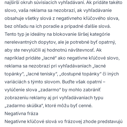
najširší okruh súvisiacich vyhľadávaní. Ak pridáte takéto
slovo, vaša reklama sa nezobrazí, ak vyhľadávanie
obsahuje všetky slová z negatívneho kľúčového slova,
bez ohľadu na ich poradie a prípadné ďalšie slová.
Tento typ je ideálny na blokovanie širšej kategórie
nerelevantných dopytov, ale je potrebné byť opatrný,
aby ste nevylúčili aj hodnotnú návštevnosť. Ak
napríklad pridáte „lacné“ ako negatívne kľúčové slovo,
reklama sa nezobrazí pri vyhľadávaniach „lacné
topánky“, „lacné tenisky“, „dostupné topánky“ či iných
variáciách s týmto slovom. Buďte však opatrní –
vylúčenie slova „zadarmo“ by mohlo zabrániť
zobrazeniu reklamy aj pri vyhľadávaniach typu
„zadarmo skúška“, ktoré môžu byť cenné.
Negatívna fráza
Negatívne kľúčové slová vo frázovej zhode predstavujú