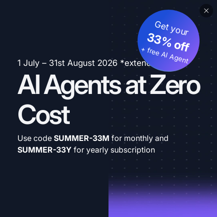
Get your
33% off
+ free AI Agent
1 July – 31st August 2026 *extended
AI Agents at Zero
Cost
Use code
SUMMER-33M
for monthly and
SUMMER-33Y
for yearly subscription