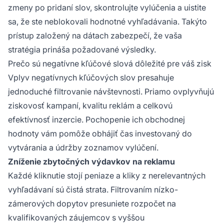
zmeny po pridaní slov, skontrolujte vylúčenia a uistite
sa, že ste neblokovali hodnotné vyhľadávania. Takýto
prístup založený na dátach zabezpečí, že vaša
stratégia prináša požadované výsledky.
Prečo sú negatívne kľúčové slová dôležité pre váš zisk
Vplyv negatívnych kľúčových slov presahuje
jednoduché filtrovanie návštevnosti. Priamo ovplyvňujú
ziskovosť kampaní, kvalitu reklám a celkovú
efektívnosť inzercie. Pochopenie ich obchodnej
hodnoty vám pomôže obhájiť čas investovaný do
vytvárania a údržby zoznamov vylúčení.
Zníženie zbytočných výdavkov na reklamu
Každé kliknutie stojí peniaze a kliky z nerelevantných
vyhľadávaní sú čistá strata. Filtrovaním nízko-
zámerových dopytov presuniete rozpočet na
kvalifikovaných záujemcov s vyššou