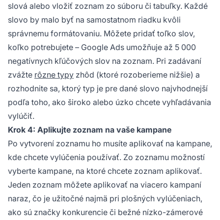
slová alebo vložiť zoznam zo súboru či tabuľky. Každé
slovo by malo byť na samostatnom riadku kvôli
správnemu formátovaniu. Môžete pridať toľko slov,
koľko potrebujete – Google Ads umožňuje až 5 000
negatívnych kľúčových slov na zoznam. Pri zadávaní
zvážte
rôzne typy
zhôd (ktoré rozoberieme nižšie) a
rozhodnite sa, ktorý typ je pre dané slovo najvhodnejší
podľa toho, ako široko alebo úzko chcete vyhľadávania
vylúčiť.
Krok 4: Aplikujte zoznam na vaše kampane
Po vytvorení zoznamu ho musíte aplikovať na kampane,
kde chcete vylúčenia používať. Zo zoznamu možností
vyberte kampane, na ktoré chcete zoznam aplikovať.
Jeden zoznam môžete aplikovať na viacero kampaní
naraz, čo je užitočné najmä pri plošných vylúčeniach,
ako sú značky konkurencie či bežné nízko-zámerové