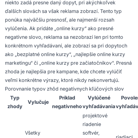
niekto zadá presne daný dopyt, pri akýchkoľvek
ďalších slovách sa však reklama zobrazí. Tento typ
ponúka najväčšiu presnosť, ale najmenší rozsah
vylúčenia. Ak pridáte „online kurzy“ ako presné
negatívne slovo, reklama sa nezobrazí len pri tomto
konkrétnom vyhľadávaní, ale zobrazí sa pri dopytoch
ako „bezplatné online kurzy“, „najlepšie online kurzy
marketingu“ či „online kurzy pre začiatočníkov“. Presná
zhoda je najlepšia pre kampane, kde chcete vylúčiť
veľmi konkrétne výrazy, ktoré nikdy nekonvertujú.
Porovnanie typov zhôd negatívnych kľúčových slov
Typ
Príklad
Vylúčené
Povole
Vylučuje
zhody
negatívneho
vyhľadávania
vyhľadáv
projektové
riadenie
Všetky
softvér,
riadiaci