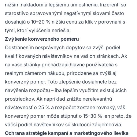
nižším nákladom a lepšiemu umiestneniu. Inzerenti so
starostlivo spravovanými negatívnymi slovami často
dosahujú o 10–20 % nižšiu cenu za klik v porovnaní s
tými, ktorí vylúčenia neriešia.
Zvýšenie konverzného pomeru
Odstránením nesprávnych dopytov sa zvýši podiel
kvalifikovaných návštevníkov na vašich stránkach. Ak
na vaše stránky prichádzajú hlavne používatelia s
reálnym zámerom nákupu, prirodzene sa zvýši aj
konverzný pomer. Toto zlepšenie dosiahnete bez
navýšenia rozpočtu – iba lepším využitím existujúcich
prostriedkov. Ak napríklad znížite nerelevantnú
návštevnosť o 25 % a rozpočet zostane rovnaký, váš
konverzný pomer môže stúpnuť o 15–30 % len preto, že
väčší podiel návštevníkov sú skutoční záujemcovia.
Ochrana stratégie kampaní a marketingového lievika