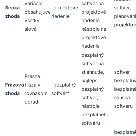
variácie
softvér na
Široká
“projektové
softvér,
obsahujúce
projektové
zhoda
riadenie”
plánovan
všetky
riadenie,
projektov
slová
nástroje na
projektové
riadenie
bezplatný
softvér na
stiahnutie,
softvér
Presná
najlepší
bezplatný
Frázová
fráza v
“bezplatný
bezplatný
bezplatn
zhoda
rovnakom
softvér”
softvér,
skúška
poradí
nástroje
softvéru
bezplatného
softvéru
bezplatn