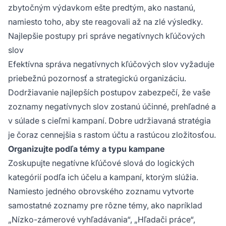
zbytočným výdavkom ešte predtým, ako nastanú,
namiesto toho, aby ste reagovali až na zlé výsledky.
Najlepšie postupy pri správe negatívnych kľúčových
slov
Efektívna správa negatívnych kľúčových slov vyžaduje
priebežnú pozornosť a strategickú organizáciu.
Dodržiavanie najlepších postupov zabezpečí, že vaše
zoznamy negatívnych slov zostanú účinné, prehľadné a
v súlade s cieľmi kampaní. Dobre udržiavaná stratégia
je čoraz cennejšia s rastom účtu a rastúcou zložitosťou.
Organizujte podľa témy a typu kampane
Zoskupujte negatívne kľúčové slová do logických
kategórií podľa ich účelu a kampaní, ktorým slúžia.
Namiesto jedného obrovského zoznamu vytvorte
samostatné zoznamy pre rôzne témy, ako napríklad
„Nízko-zámerové vyhľadávania“, „Hľadači práce“,