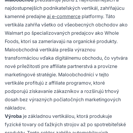
najdostupnejších podnikateľských vertikál, zahŕňajúcu
kamenné predajne
aj e-commerce
platformy. Táto
vertikála zahŕňa všetko od všeobecných obchodov ako
Walmart po špecializovaných predajcov ako Whole
Foods, ktorí sa zameriavajú na organické produkty.
Maloobchodná vertikála prešla výraznou
transformáciou vďaka digitálnemu obchodu, čo vytvára
nové príležitosti pre affiliate partnerstvá a provízne
marketingové stratégie. Maloobchodníci v tejto
vertikále profitujú z affiliate programov, ktoré
podporujú získavanie zákazníkov a rozširujú trhový
dosah bez výrazných počiatočných marketingových
nákladov.
Výroba
je základnou vertikálou, ktorá produkuje
fyzické tovary od ťažkých strojov až po spotrebiteľské
produkty. Tento sektor zahŕňa automobilových