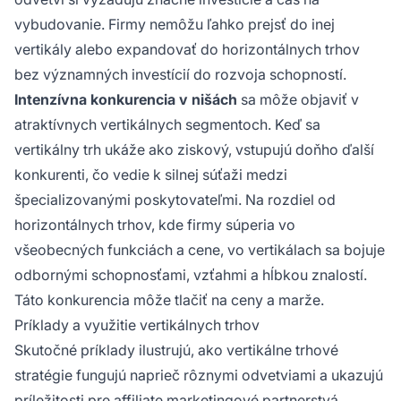
vybudovanie. Firmy nemôžu ľahko prejsť do inej
vertikály alebo expandovať do horizontálnych trhov
bez významných investícií do rozvoja schopností.
Intenzívna konkurencia v nišách
sa môže objaviť v
atraktívnych vertikálnych segmentoch. Keď sa
vertikálny trh ukáže ako ziskový, vstupujú doňho ďalší
konkurenti, čo vedie k silnej súťaži medzi
špecializovanými poskytovateľmi. Na rozdiel od
horizontálnych trhov, kde firmy súperia vo
všeobecných funkciách a cene, vo vertikálach sa bojuje
odbornými schopnosťami, vzťahmi a hĺbkou znalostí.
Táto konkurencia môže tlačiť na ceny a marže.
Príklady a využitie vertikálnych trhov
Skutočné príklady ilustrujú, ako vertikálne trhové
stratégie fungujú naprieč rôznymi odvetviami a ukazujú
príležitosti pre affiliate marketingové partnerstvá.