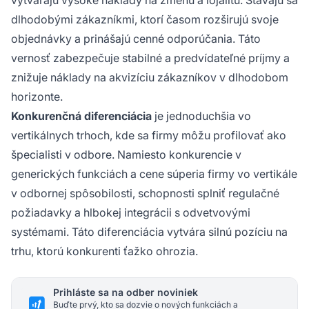
vytvárajú vysoké náklady na zmenu a lojalitu. Stávajú sa
dlhodobými zákazníkmi, ktorí časom rozširujú svoje
objednávky a prinášajú cenné odporúčania. Táto
vernosť zabezpečuje stabilné a predvídateľné príjmy a
znižuje náklady na akvizíciu zákazníkov v dlhodobom
horizonte.
Konkurenčná diferenciácia
je jednoduchšia vo
vertikálnych trhoch, kde sa firmy môžu profilovať ako
špecialisti v odbore. Namiesto konkurencie v
generických funkciách a cene súperia firmy vo vertikále
v odbornej spôsobilosti, schopnosti splniť regulačné
požiadavky a hlbokej integrácii s odvetvovými
systémami. Táto diferenciácia vytvára silnú pozíciu na
trhu, ktorú konkurenti ťažko ohrozia.
Prihláste sa na odber noviniek
Buďte prvý, kto sa dozvie o nových funkciách a