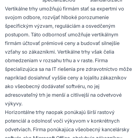
Vertikálne trhy umožňujú firmám stať sa expertmi vo
svojom odbore, rozvíjať hlboké porozumenie
špecifickým výzvam, reguláciám a osvedčeným
postupom. Táto odbornosť umožňuje vertikálnym
firmám účtovať prémiové ceny a budovať silnejšie
vzťahy so zákazníkmi. Vertikálne trhy však čelia
obmedzeniam v rozsahu trhu a v raste. Firma
špecializujúca sa na IT riešenia pre zdravotníctvo môže
napríklad dosiahnuť vyššie ceny a lojalitu zákazníkov
ako všeobecný dodávateľ softvéru, no jej
adresovateľný trh je menší a citlivejší na odvetvové
výkyvy.
Horizontálne trhy naopak ponúkajú širší rastový
potenciál a odolnosť voči výkyvom v konkrétnych
odvetviach. Firma ponúkajúca všeobecný kancelársky