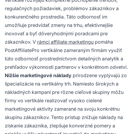
vertikále rozvíjajú komplexné pochopenie trendov,
regulačných požiadaviek, problémov zákazníkov a
konkurenčného prostredia. Táto odbornosť im
umožňuje predvídať zmeny na trhu, efektívnejšie
inovovať a byť dôveryhodnými poradcami pre
zákazníkov. V
rámci affiliate marketingu
pomáha
PostAffiliatePro vertikálne zameraným firmám využiť
túto odbornosť prostredníctvom detailných analytík a
prehľadov výkonnosti partnerov v konkrétnom odvetví.
Nižšie marketingové náklady
prirodzene vyplývajú zo
špecializácie na vertikálny trh. Namiesto širokých a
nákladných kampaní pre rôzne cieľové skupiny môžu
firmy vo vertikále realizovať vysoko cielené
marketingové aktivity zamerané na svoju konkrétnu
skupinu zákazníkov. Tento prístup znižuje náklady na
získanie zákazníka, zlepšuje konverzné pomery a