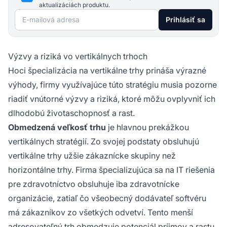
aktualizáciách produktu.
E-mailová adresa
Prihlásiť sa
Výzvy a riziká vo vertikálnych trhoch
Hoci špecializácia na vertikálne trhy prináša výrazné
výhody, firmy využívajúce túto stratégiu musia pozorne
riadiť vnútorné výzvy a riziká, ktoré môžu ovplyvniť ich
dlhodobú životaschopnosť a rast.
Obmedzená veľkosť trhu
je hlavnou prekážkou
vertikálnych stratégií. Zo svojej podstaty obsluhujú
vertikálne trhy užšie zákaznícke skupiny než
horizontálne trhy. Firma špecializujúca sa na IT riešenia
pre zdravotníctvo obsluhuje iba zdravotnícke
organizácie, zatiaľ čo všeobecný dodávateľ softvéru
má zákazníkov zo všetkých odvetví. Tento menší
adresovateľný trh obmedzuje potenciál príjmov a rastu.