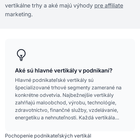
vertikálne trhy a aké majú výhody
pre affiliate
marketing.
Aké sú hlavné vertikály v podnikaní?
Hlavné podnikateľské vertikály sú
špecializované trhové segmenty zamerané na
konkrétne odvetvia. Najbežnejšie vertikály
zahŕňajú maloobchod, výrobu, technológie,
zdravotníctvo, finančné služby, vzdelávanie,
energetiku a nehnuteľnosti. Každá vertikála
slúži jedinečným potrebám zákazníkov
prostredníctvom prispôsobených produktov a
Pochopenie podnikateľských vertikál
služieb.