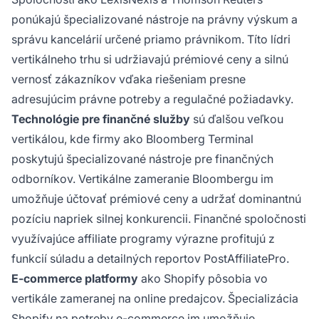
ponúkajú špecializované nástroje na právny výskum a
správu kancelárií určené priamo právnikom. Títo lídri
vertikálneho trhu si udržiavajú prémiové ceny a silnú
vernosť zákazníkov vďaka riešeniam presne
adresujúcim právne potreby a regulačné požiadavky.
Technológie pre finančné služby
sú ďalšou veľkou
vertikálou, kde firmy ako Bloomberg Terminal
poskytujú špecializované nástroje pre finančných
odborníkov. Vertikálne zameranie Bloombergu im
umožňuje účtovať prémiové ceny a udržať dominantnú
pozíciu napriek silnej konkurencii. Finančné spoločnosti
využívajúce affiliate programy výrazne profitujú z
funkcií súladu a detailných reportov PostAffiliatePro.
E-commerce platformy
ako Shopify pôsobia vo
vertikále zameranej na online predajcov. Špecializácia
Shopify na potreby e-commerce im umožňuje