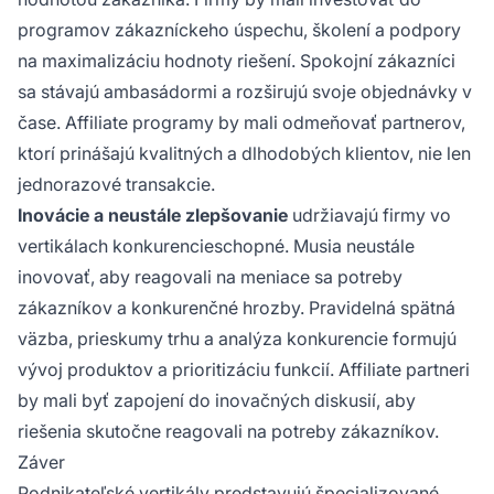
programov zákazníckeho úspechu, školení a podpory
na maximalizáciu hodnoty riešení. Spokojní zákazníci
sa stávajú ambasádormi a rozširujú svoje objednávky v
čase. Affiliate programy by mali odmeňovať partnerov,
ktorí prinášajú kvalitných a dlhodobých klientov, nie len
jednorazové transakcie.
Inovácie a neustále zlepšovanie
udržiavajú firmy vo
vertikálach konkurencieschopné. Musia neustále
inovovať, aby reagovali na meniace sa potreby
zákazníkov a konkurenčné hrozby. Pravidelná spätná
väzba, prieskumy trhu a analýza konkurencie formujú
vývoj produktov a prioritizáciu funkcií. Affiliate partneri
by mali byť zapojení do inovačných diskusií, aby
riešenia skutočne reagovali na potreby zákazníkov.
Záver
Podnikateľské vertikály predstavujú špecializované