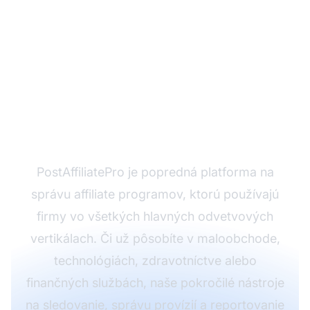
Maximalizujte svoj
affiliate príjem naprieč
všetkými
podnikateľskými
vertikálami
PostAffiliatePro je popredná platforma na
správu affiliate programov, ktorú používajú
firmy vo všetkých hlavných odvetvových
vertikálach. Či už pôsobíte v maloobchode,
technológiách, zdravotníctve alebo
finančných službách, naše pokročilé nástroje
na sledovanie, správu provízií a reportovanie