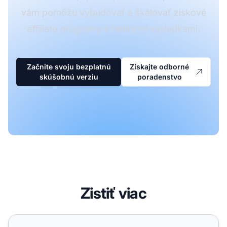
vám pomôžu vybudovať a škálovať ziskové
affiliate programy s reálnymi výsledkami.
Začnite svoju bezplatnú
Získajte odborné
skúšobnú verziu
poradenstvo
Zistiť viac
Čo sú vertikálne trhy v podnikaní?