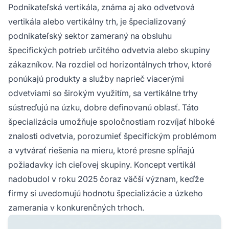
Podnikateľská vertikála, známa aj ako odvetvová
vertikála alebo vertikálny trh, je špecializovaný
podnikateľský sektor zameraný na obsluhu
špecifických potrieb určitého odvetvia alebo skupiny
zákazníkov. Na rozdiel od horizontálnych trhov, ktoré
ponúkajú produkty a služby naprieč viacerými
odvetviami so širokým využitím, sa vertikálne trhy
sústreďujú na úzku, dobre definovanú oblasť. Táto
špecializácia umožňuje spoločnostiam rozvíjať hlboké
znalosti odvetvia, porozumieť špecifickým problémom
a vytvárať riešenia na mieru, ktoré presne spĺňajú
požiadavky ich cieľovej skupiny. Koncept vertikál
nadobudol v roku 2025 čoraz väčší význam, keďže
firmy si uvedomujú hodnotu špecializácie a úzkeho
zamerania v konkurenčných trhoch.