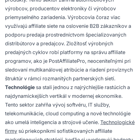
výrobcov, producentov elektroniky či výrobcov
priemyselného zariadenia. Výrobcovia čoraz viac
využívajú affiliate siete na oslovenie B2B zákazníkov a
podporu predaja prostredníctvom špecializovaných
distribútorov a predajcov. Zložitosť výrobných
predajných cyklov robí platformy na správu affiliate
programov, ako je PostAffiliatePro, neoceniteľnými pri
sledovaní multikanálovej atribúcie a riadení províznych
štruktúr v rámci rozmanitých partnerských sietí.
Technológie
sa stali jednou z najrýchlejšie rastúcich a
najdynamickejších vertikál v modernej ekonomike.
Tento sektor zahŕňa vývoj softvéru, IT služby,
telekomunikácie, cloud computing a nové technológie
ako umelá inteligencia a strojové učenie.
Technologické
firmy
sú priekopníkmi sofistikovaných affiliate
marketingových stratégií, keďže si uvedomujú hodnotu