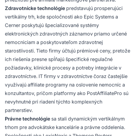
Zdravotnícke technológie
predstavujú prosperujúci
vertikálny trh, kde spoločnosti ako Epic Systems a
Cerner poskytujú špecializované systémy
elektronických zdravotných záznamov priamo určené
nemocniciam a poskytovateľom zdravotnej
starostlivosti. Tieto firmy účtujú prémiové ceny, pretože
ich riešenia presne spĺňajú špecifické regulačné
požiadavky, klinické procesy a potreby integrácie v
zdravotníctve. IT firmy v zdravotníctve čoraz častejšie
využívajú affiliate programy na oslovenie nemocníc a
konzultantov, pričom platformy ako PostAffiliatePro sú
nevyhnutné pri riadení týchto komplexných
partnerstiev.
Právne technológie
sa stali dynamickým vertikálnym
trhom pre advokátske kancelárie a právne oddelenia.
Spoločnosti ako LexisNexis a Thomson Reuters