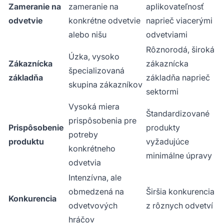
Zameranie na
zameranie na
aplikovateľnosť
odvetvie
konkrétne odvetvie
naprieč viacerými
alebo nišu
odvetviami
Rôznorodá, široká
Úzka, vysoko
Zákaznícka
zákaznícka
špecializovaná
základňa
základňa naprieč
skupina zákazníkov
sektormi
Vysoká miera
Štandardizované
prispôsobenia pre
Prispôsobenie
produkty
potreby
produktu
vyžadujúce
konkrétneho
minimálne úpravy
odvetvia
Intenzívna, ale
obmedzená na
Širšia konkurencia
Konkurencia
odvetvových
z rôznych odvetví
hráčov