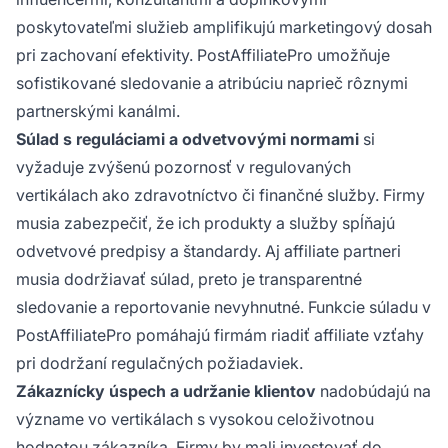
poskytovateľmi služieb amplifikujú marketingový dosah
pri zachovaní efektivity. PostAffiliatePro umožňuje
sofistikované sledovanie a atribúciu naprieč rôznymi
partnerskými kanálmi.
Súlad s reguláciami a odvetvovými normami
si
vyžaduje zvýšenú pozornosť v regulovaných
vertikálach ako zdravotníctvo či finančné služby. Firmy
musia zabezpečiť, že ich produkty a služby spĺňajú
odvetvové predpisy a štandardy. Aj affiliate partneri
musia dodržiavať súlad, preto je transparentné
sledovanie a reportovanie nevyhnutné. Funkcie súladu v
PostAffiliatePro pomáhajú firmám riadiť affiliate vzťahy
pri dodržaní regulačných požiadaviek.
Zákaznícky úspech a udržanie klientov
nadobúdajú na
význame vo vertikálach s vysokou celoživotnou
hodnotou zákazníka. Firmy by mali investovať do