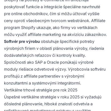
poskytovať funkcie a integrácie špeciálne navrhnuté
pre online obchodníkov, čím si môžu účtovať vyššie
ceny oproti všeobecným tvorcom webstránok. Affiliate
program Shopify ukazuje, ako firmy vo vertikálach
môžu využiť affiliate marketing na akvizíciu zákazníkov.
Softvér pre výrobu
obsluhuje špecifické potreby
výrobných firiem v oblasti plánovania výroby, riadenia
dodávateľských reťazcov či kontroly kvality.
Spoločnosti ako SAP a Oracle ponúkajú výrobné
moduly riešiace odvetvové výzvy. Výrobcovia softvéru
profitujú z affiliate partnerstiev s výrobnými
konzultantmi a systémovými integrátormi.
Vertikálne trhové stratégie pre rok 2025
Úspešné vertikálne stratégie v roku 2025 si vyžadujú
dôsledné plánovanie, hlboké znalosti odvetvia a
sofistikované marketingové prístupy s využitím