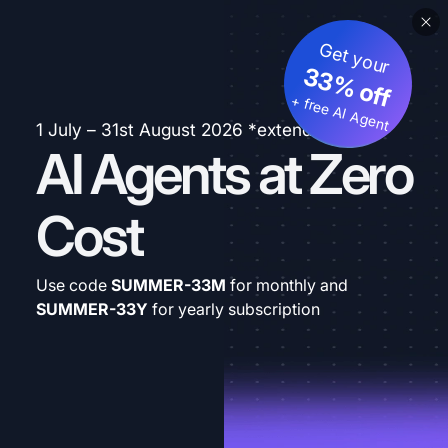
Get your
33% off
+ free AI Agent
1 July – 31st August 2026 *extended
AI Agents at Zero
Cost
Use code
SUMMER-33M
for monthly and
SUMMER-33Y
for yearly subscription