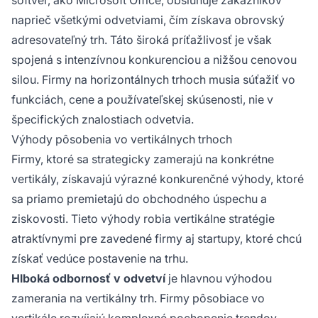
softvér, ako Microsoft Office, obsluhuje zákazníkov
naprieč všetkými odvetviami, čím získava obrovský
adresovateľný trh. Táto široká príťažlivosť je však
spojená s intenzívnou konkurenciou a nižšou cenovou
silou. Firmy na horizontálnych trhoch musia súťažiť vo
funkciách, cene a používateľskej skúsenosti, nie v
špecifických znalostiach odvetvia.
Výhody pôsobenia vo vertikálnych trhoch
Firmy, ktoré sa strategicky zamerajú na konkrétne
vertikály, získavajú výrazné konkurenčné výhody, ktoré
sa priamo premietajú do obchodného úspechu a
ziskovosti. Tieto výhody robia vertikálne stratégie
atraktívnymi pre zavedené firmy aj startupy, ktoré chcú
získať vedúce postavenie na trhu.
Hlboká odbornosť v odvetví
je hlavnou výhodou
zamerania na vertikálny trh. Firmy pôsobiace vo