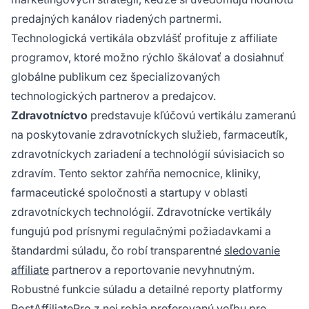
predajných kanálov riadených partnermi.
Technologická vertikála obzvlášť profituje z affiliate
programov, ktoré možno rýchlo škálovať a dosiahnuť
globálne publikum cez špecializovaných
technologických partnerov a predajcov.
Zdravotníctvo
predstavuje kľúčovú vertikálu zameranú
na poskytovanie zdravotníckych služieb, farmaceutík,
zdravotníckych zariadení a technológií súvisiacich so
zdravím. Tento sektor zahŕňa nemocnice, kliniky,
farmaceutické spoločnosti a startupy v oblasti
zdravotníckych technológií. Zdravotnícke vertikály
fungujú pod prísnymi regulačnými požiadavkami a
štandardmi súladu, čo robí transparentné
sledovanie
affiliate
partnerov a reportovanie nevyhnutným.
Robustné funkcie súladu a detailné reporty platformy
PostAffiliatePro z nej robia preferovanú voľbu pre