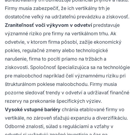
Firmy musia zabezpečiť, že ich vertikálny trh je
dostatočne veľký na udržateľnú prevádzku a ziskovosť.
Zraniteľnosť voči výkyvom v odvetví
predstavuje
významné riziko pre firmy na vertikálnom trhu. Ak
odvetvie, v ktorom firma pôsobí, zažije ekonomický
pokles, regulačné zmeny alebo technologické
narušenie, firma to pocíti priamo na tržbách a
ziskovosti. Spoločnosť špecializujúca sa na technológie
pre maloobchod napríklad čelí významnému riziku pri
štrukturálnom poklese maloobchodu. Firmy musia
pozorne sledovať trendy v odvetví a udržiavať finančné
rezervy na prekonanie špecifických výziev.
Vysoké vstupné bariéry
chránia etablované firmy vo
vertikále, no zároveň sťažujú expanziu a diverzifikáciu.
Odborné znalosti, súlad s reguláciami a vzťahy v
odvetví si vyžadujú značné investície a čas na