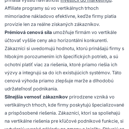
prináša vyššiu návratnosť
investícií do marketingu
.
Affiliate programy sú vo vertikálnych trhoch
mimoriadne nákladovo efektívne, keďže firmy platia
provízie len za reálne získaných zákazníkov.
Prémiová cenová sila
umožňuje firmám vo vertikále
účtovať vyššie ceny ako horizontálni konkurenti.
Zákazníci si uvedomujú hodnotu, ktorú prinášajú firmy s
hlbokým porozumením ich špecifických potrieb, a sú
ochotní platiť viac za riešenia, ktoré priamo riešia ich
výzvy a integrujú sa do ich existujúcich systémov. Táto
cenová výhoda priamo zlepšuje marže a dlhodobú
udržateľnosť podnikania.
Silnejšia vernosť zákazníkov
prirodzene vzniká vo
vertikálnych trhoch, kde firmy poskytujú špecializované
a prispôsobené riešenia. Zákazníci, ktorí sa spoliehajú
na vertikálne riešenia pre kľúčové podnikové funkcie, si