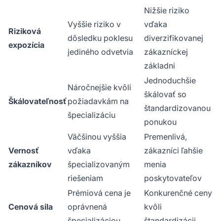
Nižšie riziko
Vyššie riziko v
vďaka
Riziková
dôsledku poklesu
diverzifikovanej
expozícia
jediného odvetvia
zákazníckej
základni
Jednoduchšie
Náročnejšie kvôli
škálovať so
Škálovateľnosť
požiadavkám na
štandardizovanou
špecializáciu
ponukou
Väčšinou vyššia
Premenlivá,
Vernosť
vďaka
zákazníci ľahšie
zákazníkov
špecializovaným
menia
riešeniam
poskytovateľov
Prémiová cena je
Konkurenčné ceny
Cenová sila
oprávnená
kvôli
špecializáciou
štandardizácii