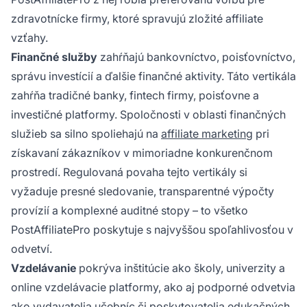
zdravotnícke firmy, ktoré spravujú zložité affiliate
vzťahy.
Finančné služby
zahŕňajú bankovníctvo, poisťovníctvo,
správu investícií a ďalšie finančné aktivity. Táto vertikála
zahŕňa tradičné banky, fintech firmy, poisťovne a
investičné platformy. Spoločnosti v oblasti finančných
služieb sa silno spoliehajú na
affiliate marketing
pri
získavaní zákazníkov v mimoriadne konkurenčnom
prostredí. Regulovaná povaha tejto vertikály si
vyžaduje presné sledovanie, transparentné výpočty
provízií a komplexné auditné stopy – to všetko
PostAffiliatePro poskytuje s najvyššou spoľahlivosťou v
odvetví.
Vzdelávanie
pokrýva inštitúcie ako školy, univerzity a
online vzdelávacie platformy, ako aj podporné odvetvia
ako vydavatelia učebníc či poskytovatelia edukačných