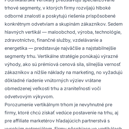
trhové segmenty, v ktorých firmy rozvíjajú hlboké
odborné znalosti a poskytujú riešenia prispôsobené
konkrétnym odvetviam a skupinám zákazníkov. Sedem
hlavných vertikál — maloobchod, výroba, technológie,
zdravotníctvo, finančné služby, vzdelávanie a
energetika — predstavuje najväčšie a najstabilnejšie
segmenty trhu. Vertikálne stratégie ponúkajú výrazné
výhody, ako sú prémiová cenová sila, silnejšia vernosť
zákazníkov a nižšie náklady na marketing, no vyžadujú
dôkladné riadenie vnútorných výziev vrátane
obmedzenej veľkosti trhu a zraniteľnosti voči
odvetvovým výkyvom.
Porozumenie vertikálnym trhom je nevyhnutné pre
firmy, ktoré chcú získať vedúce postavenie na trhu, aj
pre affiliate marketérov hľadajúcich partnerstvá s
vysokým potenciálom. Firmy pôsobiace vo vertikálach