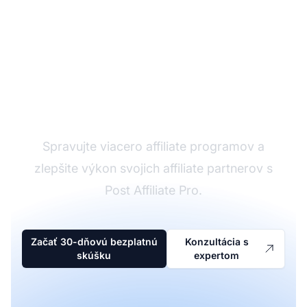
Affiliate softvér
Spravujte viacero affiliate programov a
zlepšite výkon svojich affiliate partnerov s
Post Affiliate Pro.
Začať 30-dňovú bezplatnú
Konzultácia s
skúšku
expertom