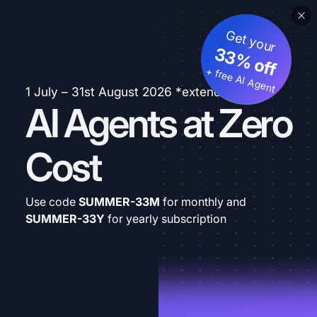
Get your
33% off
+ free AI Agent
1 July – 31st August 2026 *extended
AI Agents at Zero
Cost
Use code
SUMMER-33M
for monthly and
SUMMER-33Y
for yearly subscription