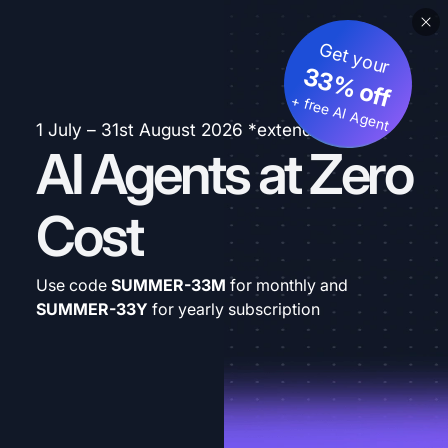
Get your
33% off
+ free AI Agent
1 July – 31st August 2026 *extended
AI Agents at Zero
Cost
Use code
SUMMER-33M
for monthly and
SUMMER-33Y
for yearly subscription