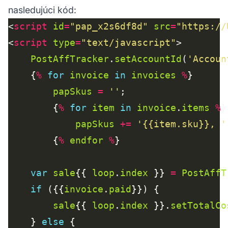
nasledujúci kód:
<
script
id
=
"pap_x2s6df8d"
src
=
"https://
<
script
type
=
"text/javascript"
PostAffTracker
.
setAccountId
(
'Accoun
    {
%
for
invoice
in
invoices
%
papSkus
=
''
        {
%
for
item
in
invoice
.
items
%
papSkus
+=
'{{item.sku}}, '
        {
%
endfor
%
var
sale
{{ 
loop
.
index
 }} 
=
PostAffT
if
 ({{
invoice
.
paid
sale
{{ 
loop
.
index
 }}.
setTotalCo
    } 
else