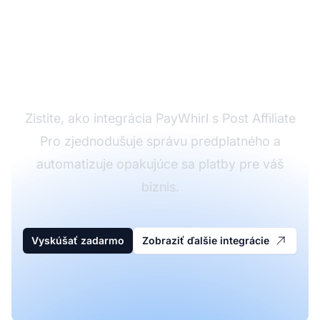
Vylepšite svoj affiliate
program integráciou
PayWhirl
Zistite, ako integrácia PayWhirl s Post Affiliate
Pro zjednodušuje správu predplatného a
automatizuje opakujúce sa platby pre váš
biznis.
Vyskúšať zadarmo
Zobraziť ďalšie integrácie