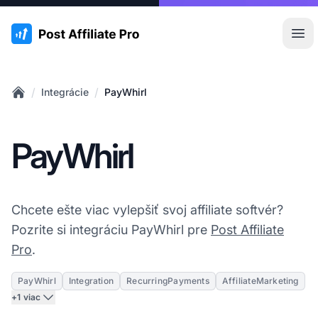
:site.title
Otv
/
/
Integrácie
PayWhirl
Home
PayWhirl
Chcete ešte viac vylepšiť svoj affiliate softvér?
Pozrite si integráciu PayWhirl pre
Post Affiliate
Pro
.
PayWhirl
Integration
RecurringPayments
AffiliateMarketing
+1 viac