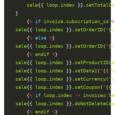
sale
{{ 
loop
.
index
 }}.
setTotalCo
        {
%
if
invoice
.
subscription_id
%
sale
{{ 
loop
.
index
 }}.
setOrderID
(
'{{
        {
%
else
%
sale
{{ 
loop
.
index
 }}.
setOrderID
(
'{{
        {
%
endif
%
sale
{{ 
loop
.
index
 }}.
setProductID
(
p
sale
{{ 
loop
.
index
 }}.
setData1
(
'{{ c
sale
{{ 
loop
.
index
 }}.
setCurrency
(
'{
sale
{{ 
loop
.
index
 }}.
setCoupon
(
'{{ 
        {
%
if
loop
.
index
!=
invoices
|
le
sale
{{ 
loop
.
index
 }}.
doNotDeleteCoo
        {
%
endif
%