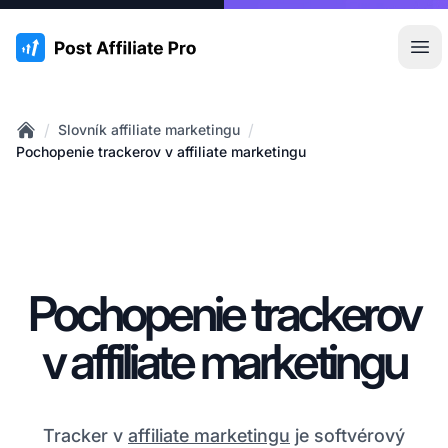
:site.title
Otv
/
/
Slovník affiliate marketingu
Home
Pochopenie trackerov v affiliate marketingu
Pochopenie trackerov
v affiliate marketingu
Tracker v
affiliate marketingu
je softvérový