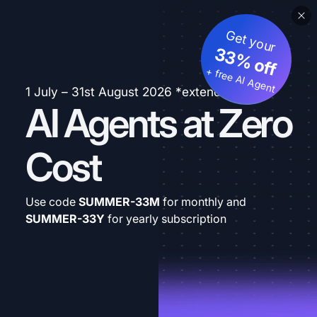
Get your
33% off
+ free AI Agent
1 July – 31st August 2026 *extended
AI Agents at Zero
Cost
Use code
SUMMER-33M
for monthly and
SUMMER-33Y
for yearly subscription