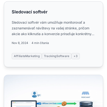
Sledovací softvér
Sledovací softvér
Sledovací softvér vám umožňuje monitorovať a
zaznamenávať návštevy na vašej stránke, pričom
akcie ako kliknutia a konverzie priraďuje konkrétnym
partnerom pomoc...
Nov 8, 2024
4 min čítania
AffiliateMarketing
TrackingSoftware
+3
Sledovanie cookies v affiliate: Kompletný sprievodca