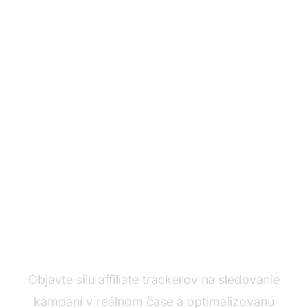
Zlepšite svoje affiliate
kampane s presným
sledovaním
Objavte silu affiliate trackerov na sledovanie
kampaní v reálnom čase a optimalizovanú