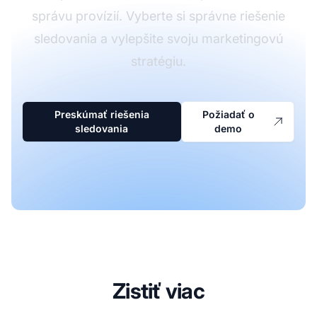
správu provízií. Vyberte si správne riešenie
sledovania a vylepšite svoju marketingovú
stratégiu.
Preskúmať riešenia
Požiadať o
sledovania
demo
Zistiť viac