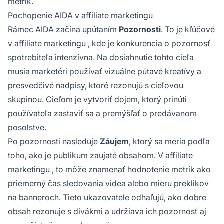
metrík.
Pochopenie AIDA v affiliate marketingu
Rámec AIDA
začína upútaním
Pozornosti
. To je kľúčové
v
affiliate marketingu
, kde je konkurencia o pozornosť
spotrebiteľa intenzívna. Na dosiahnutie tohto cieľa
musia marketéri používať vizuálne pútavé kreatívy a
presvedčivé nadpisy, ktoré rezonujú s cieľovou
skupinou. Cieľom je vytvoriť dojem, ktorý prinúti
používateľa zastaviť sa a premýšľať o predávanom
posolstve.
Po pozornosti nasleduje
Záujem
, ktorý sa meria podľa
toho, ako je publikum zaujaté obsahom. V
affiliate
marketingu
, to môže znamenať hodnotenie metrík ako
priemerný čas sledovania videa alebo mieru preklikov
na banneroch. Tieto ukazovatele odhaľujú, ako dobre
obsah rezonuje s divákmi a udržiava ich pozornosť aj