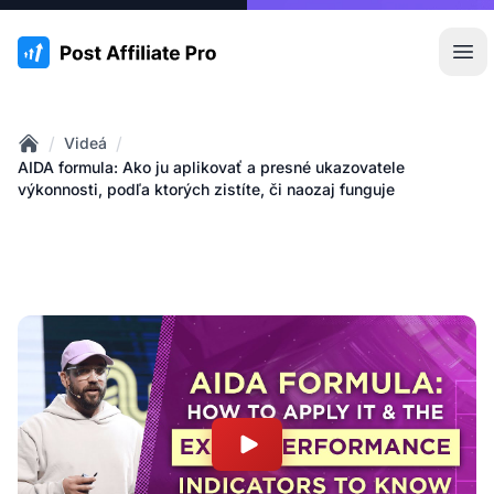
:site.title
Otv
/
/
Videá
Home
AIDA formula: Ako ju aplikovať a presné ukazovatele
výkonnosti, podľa ktorých zistíte, či naozaj funguje