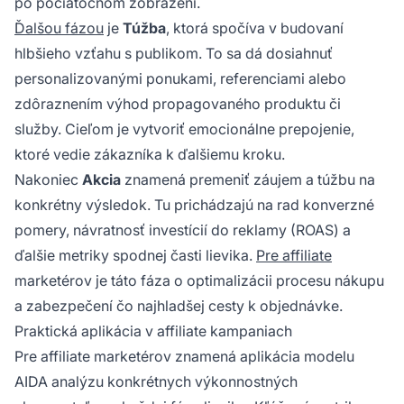
po počiatočnom zobrazení.
Ďalšou fázou
je
Túžba
, ktorá spočíva v budovaní
hlbšieho vzťahu s publikom. To sa dá dosiahnuť
personalizovanými ponukami, referenciami alebo
zdôraznením výhod propagovaného produktu či
služby. Cieľom je vytvoriť emocionálne prepojenie,
ktoré vedie zákazníka k ďalšiemu kroku.
Nakoniec
Akcia
znamená premeniť záujem a túžbu na
konkrétny výsledok. Tu prichádzajú na rad konverzné
pomery, návratnosť investícií do reklamy (ROAS) a
ďalšie metriky spodnej časti lievika.
Pre affiliate
marketérov je táto fáza o optimalizácii procesu nákupu
a zabezpečení čo najhladšej cesty k objednávke.
Praktická aplikácia v affiliate kampaniach
Pre
affiliate
marketérov znamená aplikácia modelu
AIDA analýzu konkrétnych výkonnostných