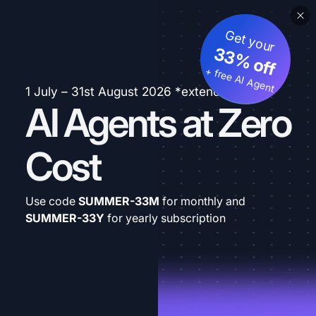
Get your
33% off
+ free AI Agent
1 July – 31st August 2026 *extended
AI Agents at Zero
Cost
Use code
SUMMER-33M
for monthly and
SUMMER-33Y
for yearly subscription