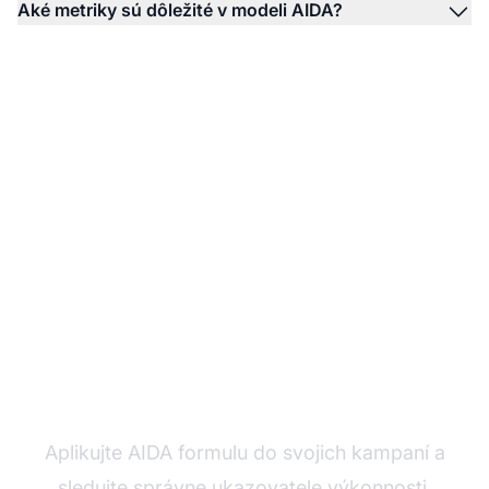
Aké metriky sú dôležité v modeli AIDA?
Posilnite svoj affiliate
marketing s AIDA
Aplikujte AIDA formulu do svojich kampaní a
sledujte správne ukazovatele výkonnosti.