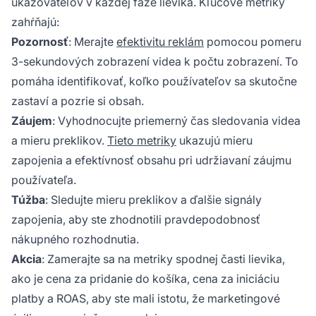
ukazovateľov v každej fáze lievika. Kľúčové metriky
zahŕňajú:
Pozornosť
: Merajte
efektivitu reklám
pomocou pomeru
3-sekundových zobrazení videa k počtu zobrazení. To
pomáha identifikovať, koľko používateľov sa skutočne
zastaví a pozrie si obsah.
Záujem
: Vyhodnocujte priemerný čas sledovania videa
a mieru preklikov.
Tieto metriky
ukazujú mieru
zapojenia a efektívnosť obsahu pri udržiavaní záujmu
používateľa.
Túžba
: Sledujte mieru preklikov a ďalšie signály
zapojenia, aby ste zhodnotili pravdepodobnosť
nákupného rozhodnutia.
Akcia
: Zamerajte sa na metriky spodnej časti lievika,
ako je cena za pridanie do košíka, cena za iniciáciu
platby a ROAS, aby ste mali istotu, že marketingové