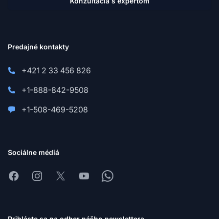
Konzultácia s expertom
Predajné kontakty
+421 2 33 456 826
+1-888-842-9508
+1-508-469-5208
Sociálne médiá
Facebook
Instagram
X
Youtube
Whatsapp
Prihláste sa na odber nášho newslettera