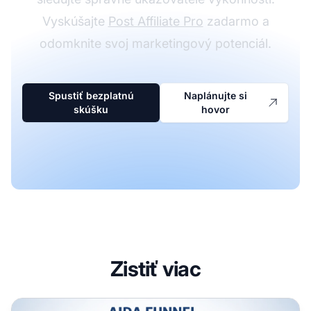
Vyskúšajte
Post Affiliate Pro
zadarmo a
odomknite svoj marketingový potenciál.
Spustiť bezplatnú
Naplánujte si
skúšku
hovor
Zistiť viac
Ako AIDA lievik poháňa affiliate predaje: Kompletný