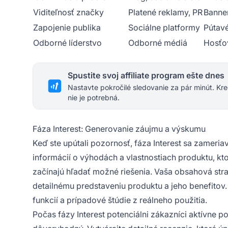
Viditeľnosť značky
Platené reklamy, PR
Banner
Zapojenie publika
Sociálne platformy
Pútavé
Odborné líderstvo
Odborné médiá
Hosťo
Spustite svoj affiliate program ešte dnes
Nastavte pokročilé sledovanie za pár minút. Kre
nie je potrebná.
Fáza Interest: Generovanie záujmu a výskumu
Keď ste upútali pozornosť, fáza Interest sa zamer
informácií o výhodách a vlastnostiach produktu, k
začínajú hľadať možné riešenia. Vaša obsahová str
detailnému predstaveniu produktu a jeho benefitov
funkcií a prípadové štúdie z reálneho použitia.
Počas fázy Interest potenciálni zákazníci aktívne 