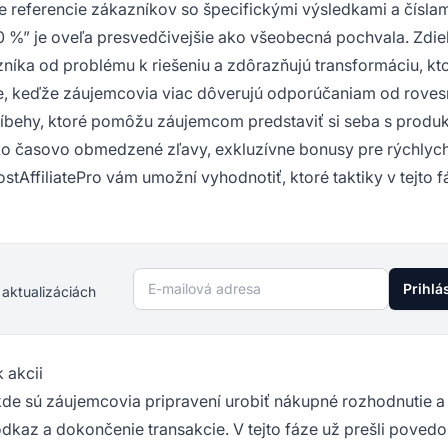
e referencie zákazníkov so špecifickými výsledkami a číslam
40 %” je oveľa presvedčivejšie ako všeobecná pochvala. Zdie
zníka od problému k riešeniu a zdôrazňujú transformáciu, kt
nzie, keďže záujemcovia viac dôverujú odporúčaniam od rove
íbehy, ktoré pomôžu záujemcom predstaviť si seba s produ
i, ako časovo obmedzené zľavy, exkluzívne bonusy pre rýchlyc
AffiliatePro vám umožní vyhodnotiť, ktoré taktiky v tejto f
E-mailová adresa
Prihlá
 aktualizáciách
 akcii
kde sú záujemcovia pripravení urobiť nákupné rozhodnutie a
te odkaz a dokončenie transakcie. V tejto fáze už prešli poved