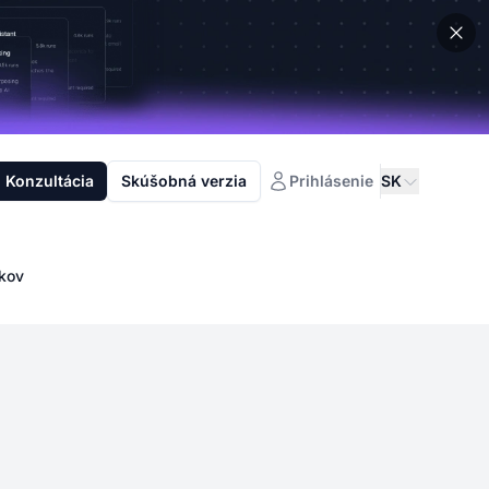
Konzultácia
Skúšobná verzia
Prihlásenie
SK
íkov