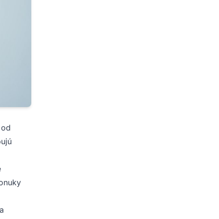
 od
bujú
é
ponuky
ia