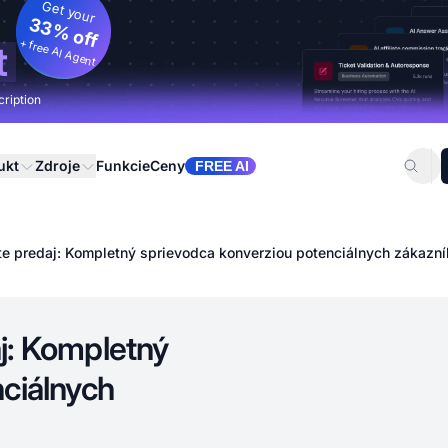
Get your
33% off
+ free AI Agent
t
cription
ukt
Zdroje
Funkcie
Ceny
FREE AI
liate predaj: Kompletný sprievodca konverziou potenciálnych zákazn
daj: Kompletný
nciálnych