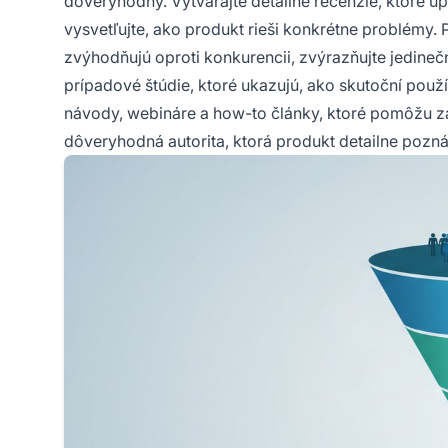
dôveryhodný. Vytvárajte detailné recenzie, ktoré ú
vysvetľujte, ako produkt rieši konkrétne problémy. 
zvýhodňujú oproti konkurencii, zvýrazňujte jedinečn
prípadové štúdie, ktoré ukazujú, ako skutoční použí
návody, webináre a how-to články, ktoré pomôžu 
dôveryhodná autorita, ktorá produkt detailne pozn