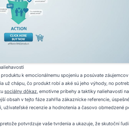
aliehavosti
v produktu k emocionálnemu spojeniu a posúvate záujemcov
via už chápu, čo produkt robí a aké sú jeho výhody, no potre
 tu
sociálny dôkaz
, emotívne príbehy a taktiky naliehavosti na
jší obsah v tejto fáze zahŕňa zákaznícke referencie, úspešn
mi, užívateľské recenzie a hodnotenia a časovo obmedzené 
pretože potvrdzuje vaše tvrdenia a ukazuje, že skutoční ľud