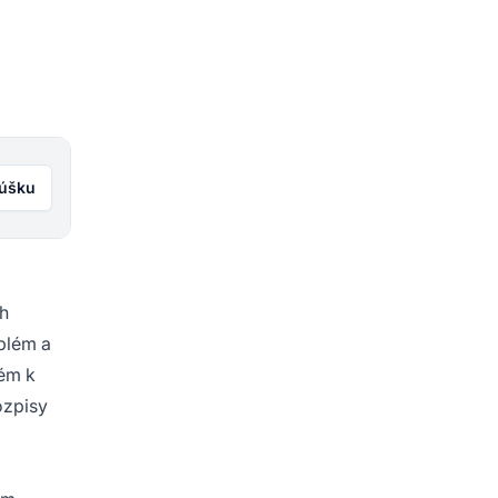
kúšku
ch
blém a
lém k
ozpisy