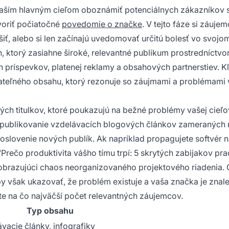
 vaším hlavným cieľom oboznámiť potenciálnych zákazníkov 
voriť počiatočné
povedomie o značke
. V tejto fáze si záuje
iť, alebo si len začínajú uvedomovať určitú bolesť vo svojom
, ktorý zasiahne široké, relevantné publikum prostredníctv
h príspevkov, platenej reklamy a obsahových partnerstiev. 
eľateľného obsahu, ktorý rezonuje so záujmami a problémami 
ých titulkov, ktoré poukazujú na bežné problémy vašej cieľo
e, publikovanie vzdelávacích blogových článkov zameraných 
 oslovenie nových publík. Ak napríklad propagujete softvér 
“Prečo produktivita vášho tímu trpí: 5 skrytých zabijakov p
zobrazujúci chaos neorganizovaného projektového riadenia.
y však ukazovať, že problém existuje a vaša značka je znal
lite na čo najväčší počet relevantných záujemcov.
Typ obsahu
vacie články, infografiky