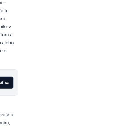
i –
ľajte
orú
sníkov
ktom a
h alebo
áze
siť sa
 vašou
omím,