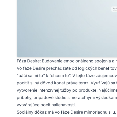
Fáza Desire: Budovanie emocionálneho spojenia a n
Vo fáze Desire prechádzate od logických benefito
“páči sa mi to” k “chcem to”. V tejto fáze záujemco
pocítiť silný dôvod konať práve teraz. Využívajú sa
vytvorenie intenzívnej túžby po produkte. Najúčinne
príbehy, prípadové štúdie s merateľnými výsledka
vytvárajúce pocit naliehavosti.
Sociálny dôkaz má vo fáze Desire mimoriadnu silu, 