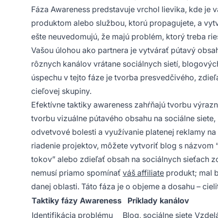
Fáza Awareness predstavuje vrchol lievika, kde je
produktom alebo službou, ktorú propagujete, a vyt
ešte neuvedomujú, že majú problém, ktorý treba rieš
Vašou úlohou ako partnera je vytvárať pútavý obsah
rôznych kanálov vrátane sociálnych sietí, blogovýc
úspechu v tejto fáze je tvorba presvedčivého, zdi
cieľovej skupiny.
Efektívne taktiky awareness zahŕňajú tvorbu výrazn
tvorbu vizuálne pútavého obsahu na sociálne siet
odvetvové bolesti a využívanie platenej reklamy na
riadenie projektov, môžete vytvoriť blog s názvom 
tokov” alebo zdieľať obsah na sociálnych sieťach 
nemusí priamo spomínať
váš affiliate
produkt; mal b
danej oblasti. Táto fáza je o objeme a dosahu – cie
Taktiky fázy Awareness
Príklady kanálov
Identifikácia problému
Blog, sociálne siete
Vzdelá