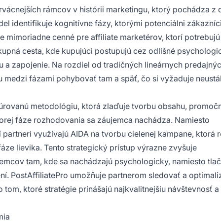
vácnejších rámcov v histórii marketingu, ktorý pochádza z d
l identifikuje kognitívne fázy, ktorými potenciálni zákazníc
mimoriadne cenné pre affiliate marketérov, ktorí potrebujú 
kupná cesta, kde kupujúci postupujú cez odlišné psychologic
 a zapojenie. Na rozdiel od tradičných lineárnych predajný
 medzi fázami pohybovať tam a späť, čo si vyžaduje neustá
uktúrovanú metodológiu, ktorá zlaďuje tvorbu obsahu, promoč
 ktorej fáze rozhodovania sa záujemca nachádza. Namiesto
partneri využívajú AIDA na tvorbu cielenej kampane, ktorá r
ze lievika. Tento strategický prístup výrazne zvyšuje
emcov tam, kde sa nachádzajú psychologicky, namiesto tlač
ení. PostAffiliatePro umožňuje partnerom sledovať a optimal
tom, ktoré stratégie prinášajú najkvalitnejšiu návštevnosť a
mia