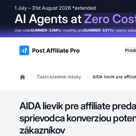
1 July – 31st August 2026 *extended
AI Agents at
Zero Cos
Use code
SUMMER-33M
for monthly and
SUMMER-33Y
for yearly subs
:site.title
Prod
/
/
Často kladené otázky
AIDA lievik pre affi
Home
AIDA lievik pre affiliate pre
sprievodca konverziou pote
zákazníkov