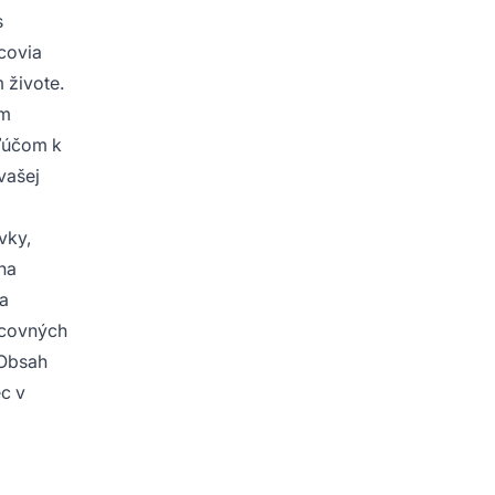
s
mcovia
 živote.
om
Kľúčom k
vašej
vky,
na
na
racovných
 Obsah
ec v