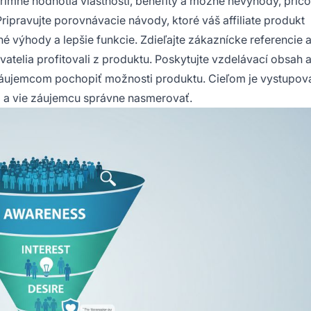
primne hodnotia vlastnosti, benefity a možné nevýhody, prič
Pripravujte porovnávacie návody, ktoré váš affiliate produkt
é výhody a lepšie funkcie. Zdieľajte zákaznícke referencie 
vatelia profitovali z produktu. Poskytujte vzdelávací obsah 
záujemcom pochopiť možnosti produktu. Cieľom je vystupov
á a vie záujemcu správne nasmerovať.