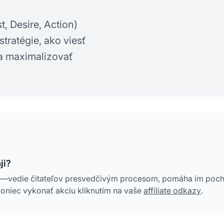
t, Desire, Action)
stratégie, ako viesť
a maximalizovať
ji?
ion—vedie čitateľov presvedčivým procesom, pomáha im poch
koniec vykonať akciu kliknutím na vaše
affiliate odkazy
.