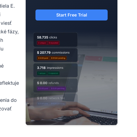
iela E.
i
Start Free Trial
viesť
ké fázy,
ch
lu
né
eflektuje
enia do
izovať