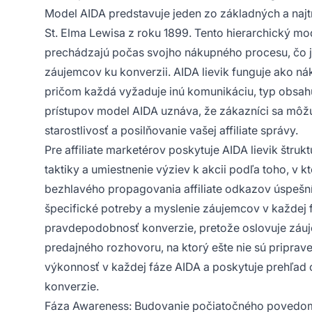
Model AIDA predstavuje jeden zo základných a najtr
St. Elma Lewisa z roku 1899. Tento hierarchický mode
prechádzajú počas svojho nákupného procesu, čo je 
záujemcov ku konverzii. AIDA lievik funguje ako ná
pričom každá vyžaduje inú komunikáciu, typ obsahu
prístupov model AIDA uznáva, že zákazníci sa môžu
starostlivosť a posilňovanie vašej affiliate správy.
Pre affiliate marketérov poskytuje AIDA lievik štr
taktiky a umiestnenie výziev k akcii podľa toho, v
bezhlavého propagovania affiliate odkazov úspešní 
špecifické potreby a myslenie záujemcov v každej fá
pravdepodobnosť konverzie, pretože oslovuje záuj
predajného rozhovoru, na ktorý ešte nie sú priprav
výkonnosť v každej fáze AIDA a poskytuje prehľad o 
konverzie.
Fáza Awareness: Budovanie počiatočného povedo