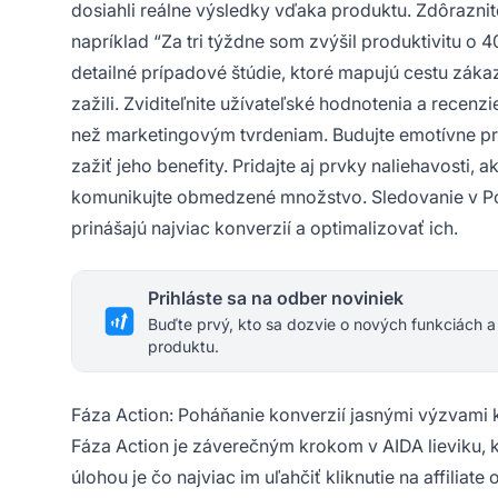
dosiahli reálne výsledky vďaka produktu. Zdôraznit
napríklad “Za tri týždne som zvýšil produktivitu o 
detailné prípadové štúdie, ktoré mapujú cestu záka
zažili. Zviditeľnite užívateľské hodnotenia a rece
než marketingovým tvrdeniam. Budujte emotívne pr
zažiť jeho benefity. Pridajte aj prvky naliehavost
komunikujte obmedzené množstvo. Sledovanie v Post
prinášajú najviac konverzií a optimalizovať ich.
Prihláste sa na odber noviniek
Buďte prvý, kto sa dozvie o nových funkciách a
produktu.
Fáza Action: Poháňanie konverzií jasnými výzvami k
Fáza Action je záverečným krokom v AIDA lieviku, 
úlohou je čo najviac im uľahčiť kliknutie na affilia