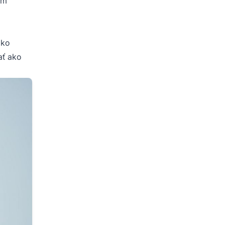
om
a
ako
ať ako