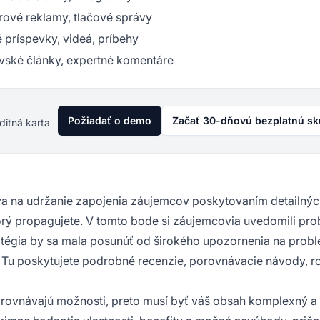
ové reklamy, tlačové správy
 príspevky, videá, príbehy
vské články, expertné komentáre
Požiadať o demo
Začať 30-dňovú bezplatnú s
ditná karta
iava na udržanie zapojenia záujemcov poskytovaním detailný
torý propagujete. V tomto bode si záujemcovia uvedomili pro
atégia by sa mala posunúť od širokého upozornenia na prob
. Tu poskytujete podrobné recenzie, porovnávacie návody, r
porovnávajú možnosti, preto musí byť váš obsah komplexný a