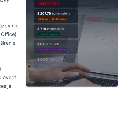
ázov nie
Office)
šírenie
í
 overiť
es je