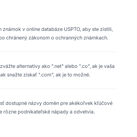
známok v online databáze USPTO, aby ste zistili,
lebo chránený zákonom o ochranných známkach.
vážte alternatívy ako ".net" alebo ".co", ak je vaša
k snažte získať ".com", ak je to možné.
ť dostupné názvy domén pre akékoľvek kľúčové
re rôzne podnikateľské nápady a odvetvia.