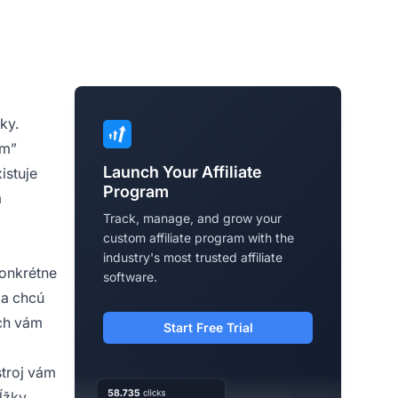
ky.
om”
Launch Your Affiliate
istuje
Program
m
Track, manage, and grow your
custom affiliate program with the
industry's most trusted affiliate
onkrétne
software.
 a chcú
ch vám
Start Free Trial
stroj vám
ĺžky