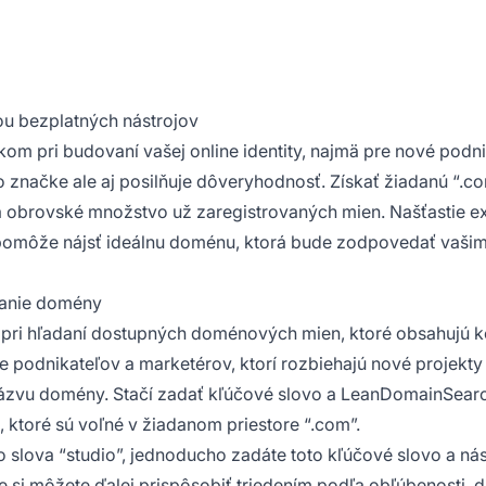
 bezplatných nástrojov
om pri budovaní vašej online identity, najmä pre nové podni
o značke
ale aj posilňuje dôveryhodnosť. Získať žiadanú “.c
obrovské množstvo už zaregistrovaných mien. Našťastie ex
a pomôže nájsť ideálnu doménu, ktorá bude zodpovedať vaši
danie domény
ri hľadaní dostupných doménových mien, ktoré obsahujú k
re podnikateľov a marketérov, ktorí rozbiehajú nové projekty
ázvu domény. Stačí zadať kľúčové slovo a LeanDomainSear
ktoré sú voľné v žiadanom priestore “.com”.
o slova “studio”, jednoducho zadáte toto kľúčové slovo a ná
i môžete ďalej prispôsobiť triedením podľa obľúbenosti, d