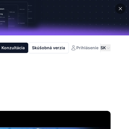
Konzultácia
Skúšobná verzia
Prihlásenie
SK