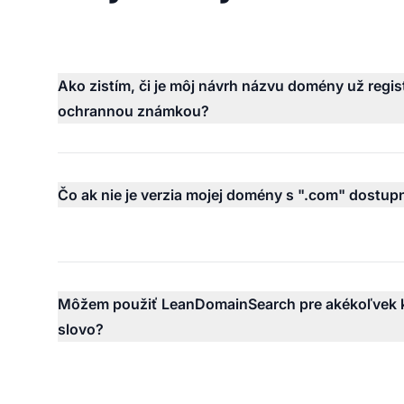
Ako zistím, či je môj návrh názvu domény už regi
ochrannou známkou?
Čo ak nie je verzia mojej domény s ".com" dostup
Môžem použiť LeanDomainSearch pre akékoľvek 
slovo?