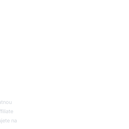
RMO
atnou
iliate
jete na