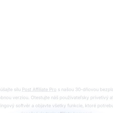
tvorte si účet ZADA
úšajte silu
Post Affiliate Pro
s našou 30-dňovou bezpl
bnou verziou. Otestujte náš používateľsky prívetivý aff
ingový softvér a objavte všetky funkcie, ktoré potrebu