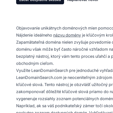
Objavovanie unikátnych doménových mien pomocou
Nájdenie ideálneho
názvu domény
je kľúčovým krok
Zapamätateľná doména nielen zvyšuje
povedomie 
doménu však môže byť často náročné vzhľadom na 
bezplatný nástroj, ktorý vám tento proces uľahčí 
obchodným cieľom.
Využite LeanDomainSearch pre jednoduché vyhľa
LeanDomainSearch.com je neoceniteľným zdrojom p
kľúčové slová. Tento nástroj je obzvlášť užitočný p
zakomponovať dôležité kľúčové slová priamo do n
vygeneruje rozsiahly zoznam potenciálnych domén, 
Napríklad, ak sa váš podnikateľský zámer točí okol
poskytne zoznam dostupných domén. Vyhľadávanie s