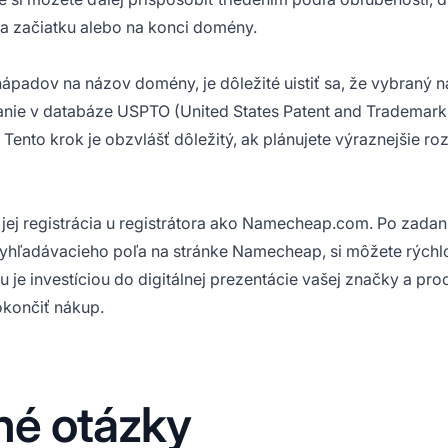
na začiatku alebo na konci domény.
padov na názov domény, je dôležité uistiť sa, že vybraný n
nie v databáze USPTO (United States Patent and Trademark 
ento krok je obzvlášť dôležitý, ak plánujete výraznejšie roz
jej registrácia u registrátora ako Namecheap.com. Po zadan
yhľadávacieho poľa na stránke Namecheap, si môžete rýchlo
 je investíciou do digitálnej prezentácie vašej značky a proc
okončiť nákup.
né otázky