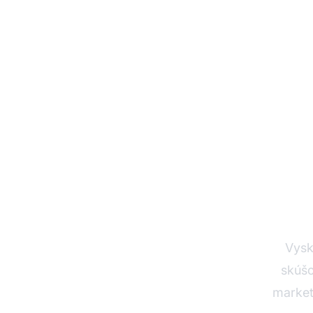
Vy
Vysk
skúšo
market