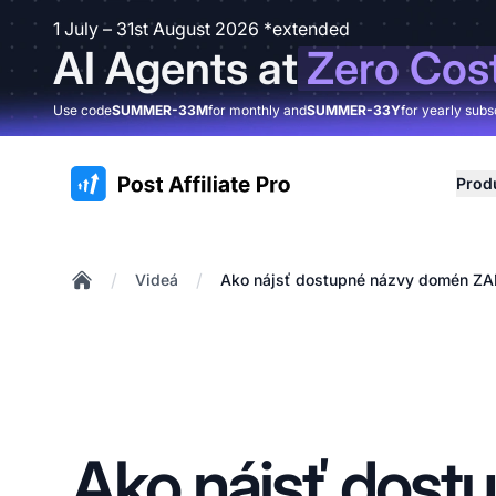
1 July – 31st August 2026 *extended
AI Agents at
Zero Cos
Use code
SUMMER-33M
for monthly and
SUMMER-33Y
for yearly subs
:site.title
Prod
/
/
Videá
Ako nájsť dostupné názvy domén 
Home
Ako nájsť dost