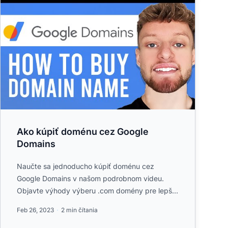
Ako kúpiť doménu cez Google
Domains
Naučte sa jednoducho kúpiť doménu cez
Google Domains v našom podrobnom videu.
Objavte výhody výberu .com domény pre lepšie
pozície vo vyhľadávačoch a preskúmajt...
Feb 26, 2023
2 min čítania