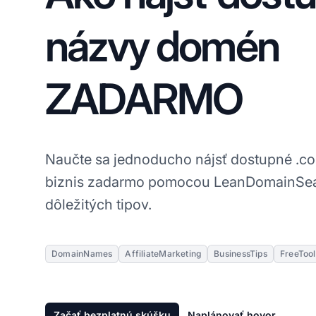
názvy domén
ZADARMO
Naučte sa jednoducho nájsť dostupné .c
biznis zadarmo pomocou LeanDomainSea
dôležitých tipov.
DomainNames
AffiliateMarketing
BusinessTips
FreeTool
Začať bezplatnú skúšku
Naplánovať hovor