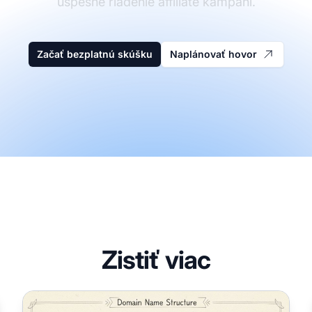
úspešné riadenie affiliate kampaní.
Začať bezplatnú skúšku
Naplánovať hovor
Zistiť viac
Ako si mám vybrať názov domény?