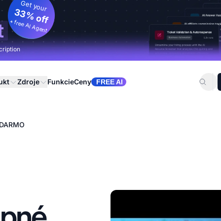
Get your
33% off
+ free AI Agent
t
cription
ukt
Zdroje
Funkcie
Ceny
FREE AI
ZADARMO
upné