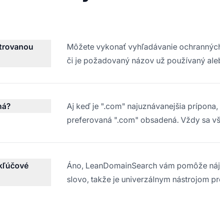
strovanou
Môžete vykonať vyhľadávanie ochranných 
či je požadovaný názov už používaný a
ná?
Aj keď je ".com" najuznávanejšia prípona, z
preferovaná ".com" obsadená. Vždy sa vša
kľúčové
Áno, LeanDomainSearch vám pomôže nájs
slovo, takže je univerzálnym nástrojom p