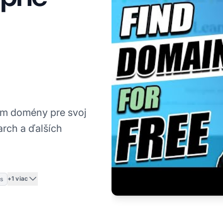
om domény pre svoj
rch a ďalších
+1 viac
s