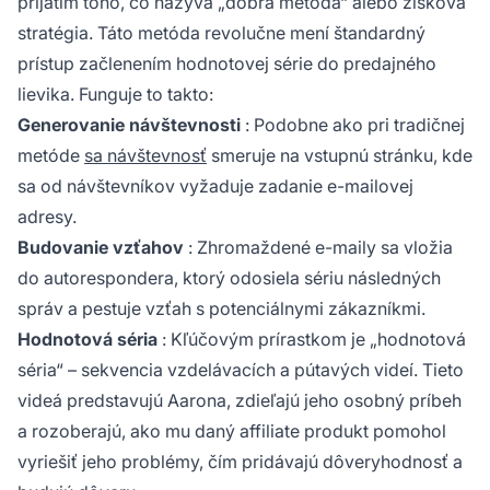
prijatím toho, čo nazýva „dobrá metóda“ alebo zisková
stratégia. Táto metóda revolučne mení štandardný
prístup začlenením hodnotovej série do predajného
lievika. Funguje to takto:
Generovanie návštevnosti
: Podobne ako pri tradičnej
metóde
sa návštevnosť
smeruje na vstupnú stránku, kde
sa od návštevníkov vyžaduje zadanie e-mailovej
adresy.
Budovanie vzťahov
: Zhromaždené e-maily sa vložia
do autorespondera, ktorý odosiela sériu následných
správ a pestuje vzťah s potenciálnymi zákazníkmi.
Hodnotová séria
: Kľúčovým prírastkom je „hodnotová
séria“ – sekvencia vzdelávacích a pútavých videí. Tieto
videá predstavujú Aarona, zdieľajú jeho osobný príbeh
a rozoberajú, ako mu daný
affiliate produkt
pomohol
vyriešiť jeho problémy, čím pridávajú dôveryhodnosť a