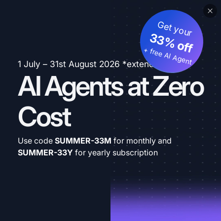
Get your
33% off
+ free AI Agent
1 July – 31st August 2026 *extended
AI Agents at Zero
Cost
Use code
SUMMER-33M
for monthly and
SUMMER-33Y
for yearly subscription