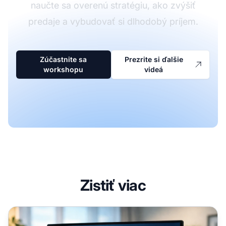
naučte sa overenú stratégiu, ako zvýšiť
predaje a vybudovať si dlhodobý príjem.
Zúčastnite sa
Prezrite si ďalšie
workshopu
videá
Zistiť viac
Zvýšte príjmy z affiliate marketingu: 12 overených