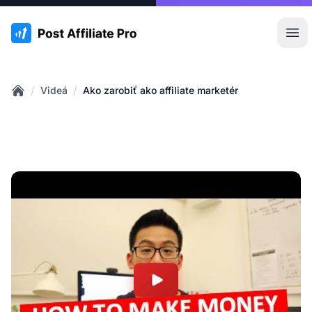
:site.title
Otv
/
/
Videá
Ako zarobiť ako affiliate marketér
Home