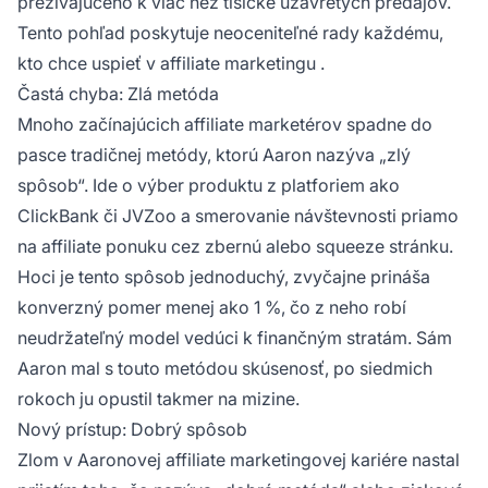
prežívajúceho k viac než tisícke uzavretých predajov.
Tento pohľad poskytuje neoceniteľné rady každému,
kto chce uspieť v
affiliate marketingu
.
Častá chyba: Zlá metóda
Mnoho začínajúcich
affiliate marketérov
spadne do
pasce tradičnej metódy, ktorú Aaron nazýva „zlý
spôsob“. Ide o výber produktu z platforiem ako
ClickBank či JVZoo a smerovanie návštevnosti priamo
na
affiliate ponuku
cez zbernú alebo squeeze stránku.
Hoci je tento spôsob jednoduchý, zvyčajne prináša
konverzný pomer menej ako 1 %, čo z neho robí
neudržateľný model vedúci k finančným stratám. Sám
Aaron mal s touto metódou skúsenosť, po siedmich
rokoch ju opustil takmer na mizine.
Nový prístup: Dobrý spôsob
Zlom v Aaronovej
affiliate marketingovej
kariére nastal