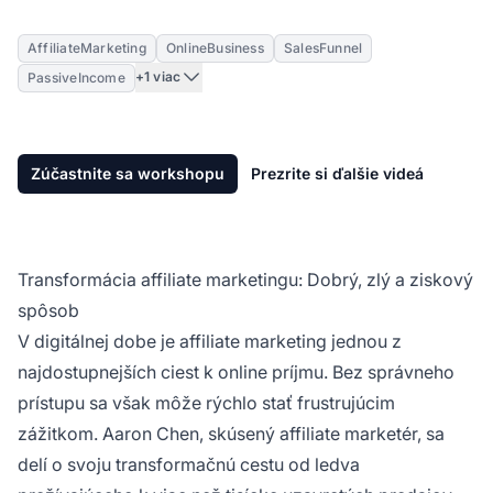
AffiliateMarketing
OnlineBusiness
SalesFunnel
+1 viac
PassiveIncome
Zúčastnite sa workshopu
Prezrite si ďalšie videá
Transformácia affiliate marketingu: Dobrý, zlý a ziskový
spôsob
V digitálnej dobe je
affiliate marketing
jednou z
najdostupnejších ciest k online príjmu. Bez správneho
prístupu sa však môže rýchlo stať frustrujúcim
zážitkom. Aaron Chen, skúsený
affiliate
marketér, sa
delí o svoju transformačnú cestu od ledva