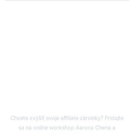
Začnite svoj úspech v
affiliate marketingu
Chcete zvýšiť svoje affiliate zárobky? Pridajte
sa na online workshop Aarona Chena a