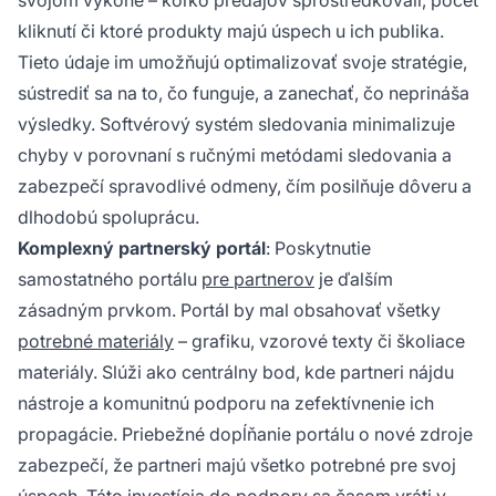
kliknutí či ktoré produkty majú úspech u ich publika.
Tieto údaje im umožňujú optimalizovať svoje stratégie,
sústrediť sa na to, čo funguje, a zanechať, čo neprináša
výsledky. Softvérový systém sledovania minimalizuje
chyby v porovnaní s ručnými
metódami sledovania
a
zabezpečí spravodlivé odmeny, čím posilňuje dôveru a
dlhodobú spoluprácu.
Komplexný partnerský portál
: Poskytnutie
samostatného portálu
pre partnerov
je ďalším
zásadným prvkom. Portál by mal obsahovať všetky
potrebné materiály
– grafiku, vzorové texty či školiace
materiály. Slúži ako centrálny bod, kde partneri nájdu
nástroje a komunitnú podporu na zefektívnenie ich
propagácie. Priebežné dopĺňanie portálu o nové zdroje
zabezpečí, že partneri majú všetko potrebné pre svoj
úspech. Táto investícia do podpory sa časom vráti v