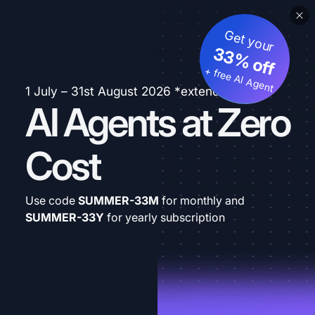
Get your
33% off
+ free AI Agent
1 July – 31st August 2026 *extended
AI Agents at Zero
Cost
Use code
SUMMER-33M
for monthly and
SUMMER-33Y
for yearly subscription