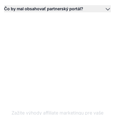
Čo by mal obsahovať partnerský portál?
Spustite svoj affiliate
program ešte dnes
Zažite výhody affiliate marketingu pre vaše