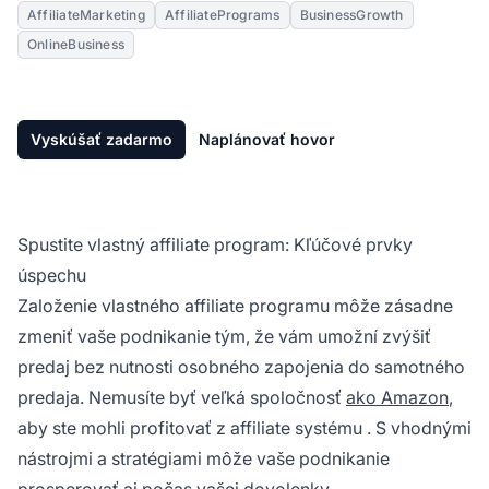
AffiliateMarketing
AffiliatePrograms
BusinessGrowth
OnlineBusiness
Vyskúšať zadarmo
Naplánovať hovor
Spustite vlastný affiliate program: Kľúčové prvky
úspechu
Založenie vlastného
affiliate programu
môže zásadne
zmeniť vaše podnikanie tým, že vám umožní zvýšiť
predaj bez nutnosti osobného zapojenia do samotného
predaja. Nemusíte byť veľká spoločnosť
ako Amazon
,
aby ste mohli profitovať z
affiliate systému
. S vhodnými
nástrojmi a stratégiami môže vaše podnikanie
prosperovať aj počas vašej dovolenky.