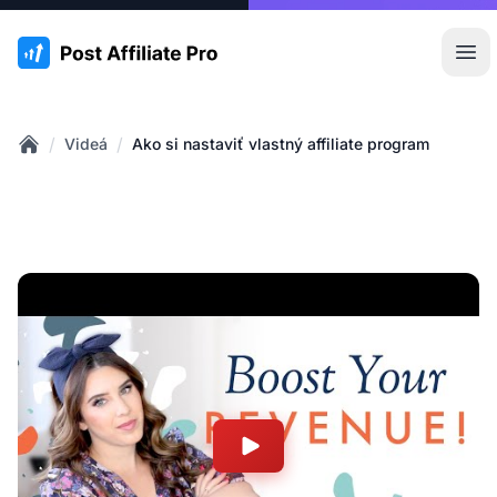
:site.title
Otv
/
/
Videá
Ako si nastaviť vlastný affiliate program
Home