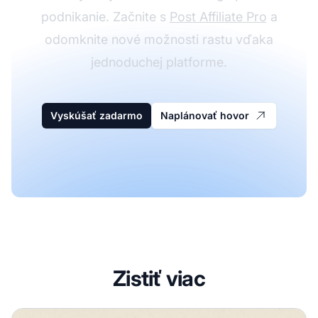
podnikanie. Začnite s
Post Affiliate Pro
a
odomknite nové možnosti rastu vďaka
jednoduchej platforme.
Vyskúšať zadarmo
Naplánovať hovor
Zistiť viac
Kľúčové požiadavky na vytvorenie partnerského program