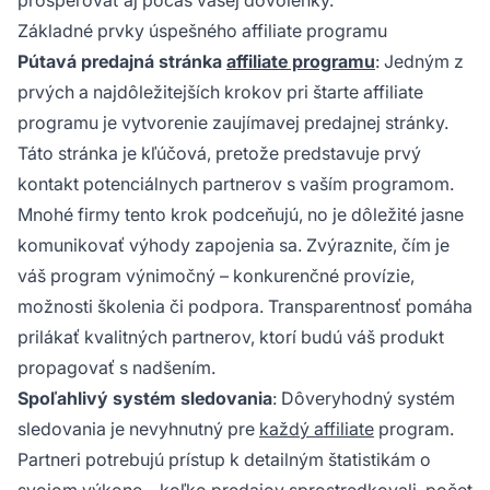
Základné prvky úspešného affiliate programu
Pútavá predajná stránka
affiliate programu
: Jedným z
prvých a najdôležitejších krokov pri štarte
affiliate
programu
je vytvorenie zaujímavej predajnej stránky.
Táto stránka je kľúčová, pretože predstavuje prvý
kontakt potenciálnych partnerov s vaším programom.
Mnohé firmy tento krok podceňujú, no je dôležité jasne
komunikovať výhody zapojenia sa. Zvýraznite, čím je
váš program výnimočný – konkurenčné provízie,
možnosti školenia či podpora. Transparentnosť pomáha
prilákať kvalitných partnerov, ktorí budú váš produkt
propagovať s nadšením.
Spoľahlivý systém sledovania
: Dôveryhodný systém
sledovania je nevyhnutný pre
každý affiliate
program.
Partneri potrebujú prístup k detailným štatistikám o
svojom výkone – koľko predajov sprostredkovali, počet