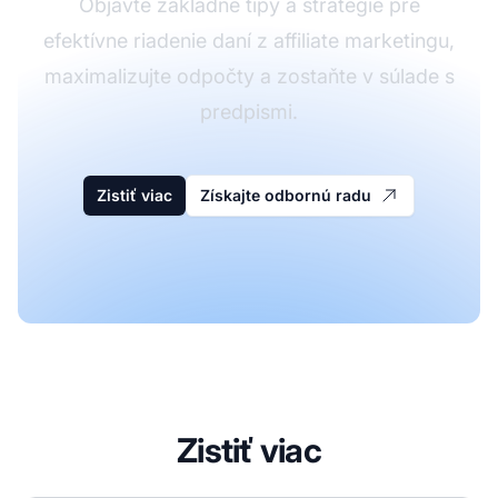
Objavte základné tipy a stratégie pre
efektívne riadenie daní z affiliate marketingu,
maximalizujte odpočty a zostaňte v súlade s
predpismi.
Zistiť viac
Získajte odbornú radu
Zistiť viac