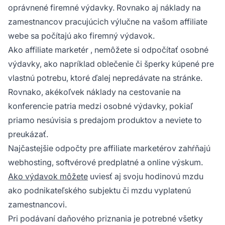
oprávnené firemné výdavky. Rovnako aj náklady na
zamestnancov pracujúcich výlučne na vašom affiliate
webe sa počítajú ako firemný výdavok.
Ako
affiliate marketér
, nemôžete si odpočítať osobné
výdavky, ako napríklad oblečenie či šperky kúpené pre
vlastnú potrebu, ktoré ďalej nepredávate na stránke.
Rovnako, akékoľvek náklady na cestovanie na
konferencie patria medzi osobné výdavky, pokiaľ
priamo nesúvisia s predajom produktov a neviete to
preukázať.
Najčastejšie odpočty pre affiliate marketérov zahŕňajú
webhosting, softvérové predplatné a online výskum.
Ako výdavok môžete
uviesť aj svoju hodinovú mzdu
ako podnikateľského subjektu či mzdu vyplatenú
zamestnancovi.
Pri podávaní daňového priznania je potrebné všetky