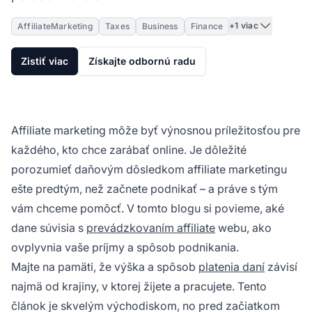
+1 viac
AffiliateMarketing
Taxes
Business
Finance
Zistiť viac
Získajte odbornú radu
Affiliate marketing môže byť výnosnou príležitosťou pre
každého, kto chce zarábať online. Je dôležité
porozumieť daňovým dôsledkom
affiliate marketingu
ešte predtým, než začnete podnikať – a práve s tým
vám chceme pomôcť. V tomto blogu si povieme, aké
dane súvisia s
prevádzkovaním affiliate
webu, ako
ovplyvnia vaše príjmy a spôsob podnikania.
Majte na pamäti, že výška a spôsob
platenia daní
závisí
najmä od krajiny, v ktorej žijete a pracujete. Tento
článok je skvelým východiskom, no pred začiatkom