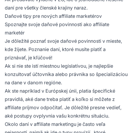
daní pre všetky členské krajiny naraz.
Daňové tipy pre nových affiliate marketérov
Spoznajte svoje daňové povinnosti ako affiliate
marketér
Je dôležité poznať svoje daňové povinnosti v mieste,
kde žijete. Poznanie daní, ktoré musíte platiť a
priznávať, je kľúčové!
Ak si nie ste istí miestnou legislatívou, je najlepšie
konzultovať účtovníka alebo právnika so špecializáciou
na dane v danom regióne.
Ak ste napríklad v Európskej únii, platia špecifické
pravidlá, aké dane treba platiť a koľko si môžete z
affiliate príjmov
odpočítať. Je dôležité presne vedieť,
aké postupy ovplyvnia vašu konkrétnu situáciu.
Okolo daní v affiliate marketingu je často veľa
nejasností, najmä ak ide o
typy provízií
, ktoré