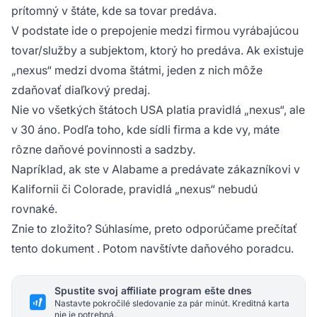
prítomný v štáte, kde sa tovar predáva.
V podstate ide o prepojenie medzi firmou vyrábajúcou
tovar/služby a subjektom, ktorý ho predáva. Ak existuje
„nexus“ medzi dvoma štátmi, jeden z nich môže
zdaňovať diaľkový predaj.
Nie vo všetkých štátoch USA platia pravidlá „nexus“, ale
v 30 áno. Podľa toho, kde sídli firma a kde vy, máte
rôzne daňové povinnosti a sadzby.
Napríklad, ak ste v Alabame a predávate zákazníkovi v
Kalifornii či Colorade, pravidlá „nexus“ nebudú
rovnaké.
Znie to zložito? Súhlasíme, preto
odporúčame prečítať
tento dokument
. Potom navštívte daňového poradcu.
Spustite svoj affiliate program ešte dnes
Nastavte pokročilé sledovanie za pár minút. Kreditná karta
nie je potrebná.