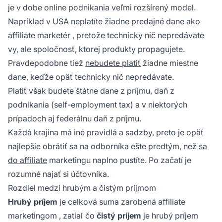
je v dobe online podnikania veľmi rozšírený model.
Napríklad v USA neplatíte žiadne predajné dane ako
affiliate marketér
, pretože technicky nič nepredávate
vy, ale spoločnosť, ktorej produkty propagujete.
Pravdepodobne tiež
nebudete platiť
žiadne miestne
dane, keďže opäť technicky nič nepredávate.
Platiť však budete štátne dane z príjmu, daň z
podnikania (self-employment tax) a v niektorých
prípadoch aj federálnu daň z príjmu.
Každá krajina má iné pravidlá a sadzby, preto je opäť
najlepšie obrátiť sa na odborníka ešte predtým, než
sa
do affiliate
marketingu naplno pustíte. Po začatí je
rozumné najať si účtovníka.
Rozdiel medzi hrubým a čistým príjmom
Hrubý príjem
je celková suma
zarobená affiliate
marketingom
, zatiaľ čo
čistý príjem
je hrubý príjem