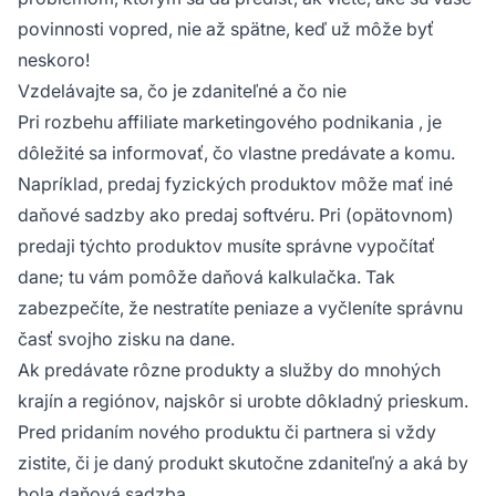
povinnosti vopred, nie až spätne, keď už môže byť
neskoro!
Vzdelávajte sa, čo je zdaniteľné a čo nie
Pri rozbehu
affiliate marketingového podnikania
, je
dôležité sa informovať, čo vlastne predávate a komu.
Napríklad, predaj fyzických produktov môže mať iné
daňové sadzby ako predaj softvéru. Pri (opätovnom)
predaji týchto produktov musíte správne vypočítať
dane; tu vám pomôže daňová kalkulačka. Tak
zabezpečíte, že nestratíte peniaze a vyčleníte správnu
časť svojho
zisku
na dane.
Ak predávate rôzne produkty a služby do mnohých
krajín a regiónov, najskôr si urobte dôkladný prieskum.
Pred pridaním nového produktu či partnera si vždy
zistite, či je daný produkt skutočne zdaniteľný a aká by
bola daňová sadzba.