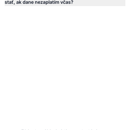
stať, ak dane nezaplatím včas?
Optimalizujte svoje
dane z affiliate
marketingu