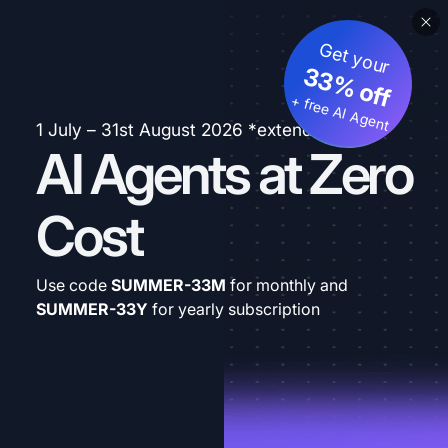
Get your
33% off
+ free AI Agent
1 July – 31st August 2026 *extended
AI Agents at Zero
Cost
Use code
SUMMER-33M
for monthly and
SUMMER-33Y
for yearly subscription