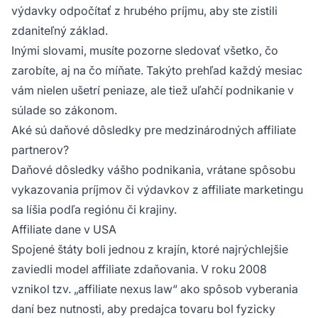
výdavky odpočítať z hrubého príjmu, aby ste zistili
zdaniteľný základ.
Inými slovami, musíte pozorne sledovať všetko, čo
zarobíte, aj na čo míňate. Takýto prehľad každý mesiac
vám nielen ušetrí peniaze, ale tiež uľahčí podnikanie v
súlade so zákonom.
Aké sú daňové dôsledky pre medzinárodných affiliate
partnerov?
Daňové dôsledky vášho podnikania, vrátane spôsobu
vykazovania príjmov či výdavkov z
affiliate marketingu
sa líšia podľa regiónu či krajiny.
Affiliate dane v USA
Spojené štáty boli jednou z krajín, ktoré najrýchlejšie
zaviedli model
affiliate
zdaňovania. V roku 2008
vznikol tzv. „affiliate nexus law“ ako spôsob vyberania
daní bez nutnosti, aby predajca tovaru bol fyzicky