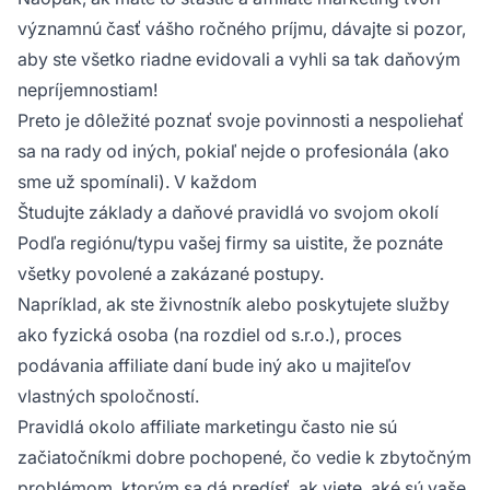
významnú časť vášho ročného príjmu, dávajte si pozor,
aby ste všetko riadne evidovali a vyhli sa tak daňovým
nepríjemnostiam!
Preto je dôležité poznať svoje povinnosti a nespoliehať
sa na rady od iných, pokiaľ nejde o profesionála (ako
sme už spomínali). V každom
Študujte základy a daňové pravidlá vo svojom okolí
Podľa regiónu/typu vašej firmy sa uistite, že poznáte
všetky povolené a zakázané postupy.
Napríklad, ak ste živnostník alebo poskytujete služby
ako fyzická osoba (na rozdiel od s.r.o.), proces
podávania
affiliate
daní bude iný ako u majiteľov
vlastných spoločností.
Pravidlá okolo affiliate marketingu často nie sú
začiatočníkmi dobre pochopené, čo vedie k zbytočným
problémom, ktorým sa dá predísť, ak viete, aké sú vaše