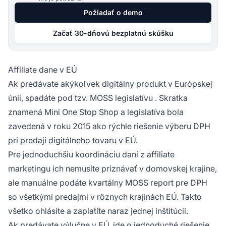
Požiadať o demo
Začať 30-dňovú bezplatnú skúšku
Affiliate dane v EÚ
Ak predávate akýkoľvek digitálny produkt v Európskej
únii, spadáte pod tzv.
MOSS legislatívu
. Skratka
znamená Mini One Stop Shop a legislatíva bola
zavedená v roku 2015 ako rýchle riešenie výberu DPH
pri predaji digitálneho tovaru v EÚ.
Pre jednoduchšiu koordináciu daní z affiliate
marketingu ich nemusíte priznávať v domovskej krajine,
ale manuálne podáte kvartálny MOSS report pre DPH
so všetkými predajmi v rôznych krajinách EÚ. Takto
všetko ohlásite a zaplatíte naraz jednej inštitúcii.
Ak predávate výlučne v EÚ, ide o jednoduché riešenie