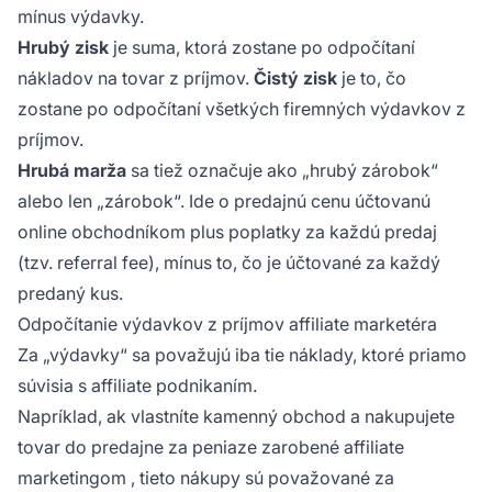
mínus výdavky.
Hrubý zisk
je suma, ktorá zostane po odpočítaní
nákladov na tovar z príjmov.
Čistý zisk
je to, čo
zostane po odpočítaní všetkých firemných výdavkov z
príjmov.
Hrubá marža
sa tiež označuje ako „hrubý zárobok“
alebo len „zárobok“. Ide o predajnú cenu účtovanú
online obchodníkom plus poplatky za každú predaj
(tzv. referral fee), mínus to, čo je účtované za každý
predaný kus.
Odpočítanie výdavkov z príjmov affiliate marketéra
Za „výdavky“ sa považujú iba tie náklady, ktoré priamo
súvisia s affiliate podnikaním.
Napríklad, ak vlastníte kamenný obchod a nakupujete
tovar do predajne za peniaze zarobené
affiliate
marketingom
, tieto nákupy sú považované za