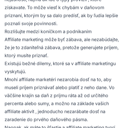
získavate. To môže viesť k chybám v daňovom
priznaní, ktorým by sa dalo predísť, ak by ľudia lepšie
poznali svoje povinnosti.
Rozlišujte medzi koníčkom a podnikaním
Affiliate marketing môže byť zábava, ale nezabúdajte,
že je to zdaniteľná zábava, pretože generujete príjem,
ktorý musíte priznať.
Existujú bežné dilemy, ktoré sa v affiliate marketingu
vyskytujú.
Mnohí
affiliate marketéri
nezarobia dosť na to, aby
museli príjem priznávať alebo platiť z neho dane. Vo
väčšine krajín sa daň z príjmu ráta až od určitého
percenta alebo sumy, a možno na základe vašich
affiliate aktivít
, jednoducho nezarábate dosť na
zaradenie do prvého daňového pásma.
Naopak, ak máte to šťastie a affiliate marketing tvorí