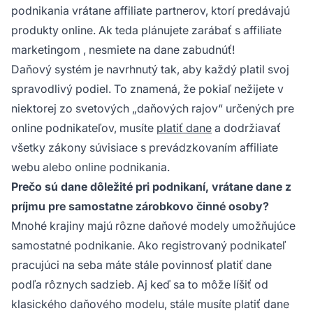
podnikania vrátane affiliate partnerov, ktorí predávajú
produkty online. Ak teda plánujete zarábať s
affiliate
marketingom
, nesmiete na dane zabudnúť!
Daňový systém je navrhnutý tak, aby každý platil svoj
spravodlivý podiel. To znamená, že pokiaľ nežijete v
niektorej zo svetových „daňových rajov“ určených pre
online podnikateľov, musíte
platiť dane
a dodržiavať
všetky zákony súvisiace s prevádzkovaním affiliate
webu alebo online podnikania.
Prečo sú dane dôležité pri podnikaní, vrátane dane z
príjmu pre samostatne zárobkovo činné osoby?
Mnohé krajiny majú rôzne daňové modely umožňujúce
samostatné podnikanie. Ako registrovaný podnikateľ
pracujúci na seba máte stále povinnosť platiť dane
podľa rôznych sadzieb. Aj keď sa to môže líšiť od
klasického daňového modelu, stále musíte platiť dane