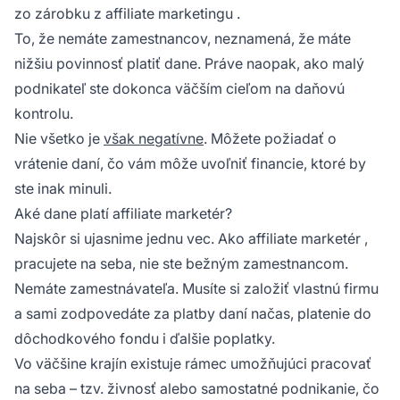
zo
zárobku z affiliate marketingu
.
To, že nemáte zamestnancov, neznamená, že máte
nižšiu povinnosť platiť dane. Práve naopak, ako malý
podnikateľ ste dokonca väčším cieľom na daňovú
kontrolu.
Nie všetko je
však negatívne
. Môžete požiadať o
vrátenie daní, čo vám môže uvoľniť financie, ktoré by
ste inak minuli.
Aké dane platí affiliate marketér?
Najskôr si ujasnime jednu vec. Ako
affiliate marketér
,
pracujete na seba, nie ste bežným zamestnancom.
Nemáte zamestnávateľa. Musíte si založiť vlastnú firmu
a sami zodpovedáte za platby daní načas, platenie do
dôchodkového fondu i ďalšie poplatky.
Vo väčšine krajín existuje rámec umožňujúci pracovať
na seba – tzv. živnosť alebo samostatné podnikanie, čo