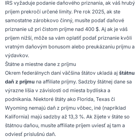
IRS vyžaduje podanie daňového priznania, ak váš hrubý
príjem prekročí určené limity. Pre rok 2025, ak ste
samostatne zárobkovo činný, musíte podať daňové
priznanie už pri čistom príjme nad 400 $. Aj ak je váš
príjem nižší, môže sa vám oplatiť podať priznanie kvôli
vratným daňovým bonusom alebo preukázaniu príjmu a
výdavkov.
Štátne a miestne dane z príjmu
Okrem federálnych daní väčšina štátov ukladá aj
štátnu
daň z príjmu
na affiliate príjmy. Sadzby štátnej dane sa
výrazne líšia v závislosti od miesta bydliska a
podnikania. Niektoré štáty ako Florida, Texas či
Wyoming nemajú daň z príjmu vôbec, iné (napríklad
Kalifornia) majú sadzby až 13,3 %. Ak žijete v štáte so
štátnou daňou, musíte affiliate príjem uviesť aj tam a
odviesť príslušnú daň.