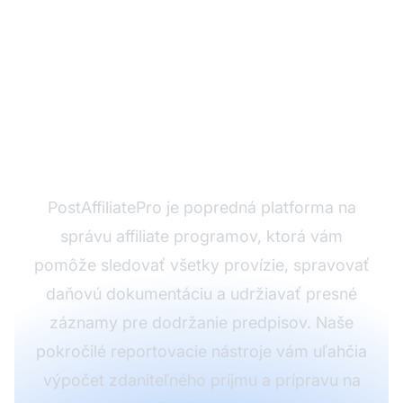
Zjednodušte si
sledovanie affiliate
príjmov s
PostAffiliatePro
PostAffiliatePro je popredná platforma na
správu affiliate programov, ktorá vám
pomôže sledovať všetky provízie, spravovať
daňovú dokumentáciu a udržiavať presné
záznamy pre dodržanie predpisov. Naše
pokročilé reportovacie nástroje vám uľahčia
výpočet zdaniteľného príjmu a prípravu na