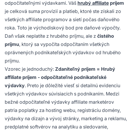
odpočítateľnými výdavkami. Váš
hrubý affiliate
príjem
je celková suma provízií a platieb, ktoré ste získali zo
všetkých affiliate programov a sietí počas daňového
roka. Toto je východiskový bod pre daňové výpočty.
Daň však neplatíte z hrubého príjmu, ale z
čistého
príjmu
, ktorý sa vypočíta odpočítaním všetkých
oprávnených podnikateľských výdavkov od hrubého
príjmu.
Vzorec je jednoduchý:
Zdaniteľný príjem = Hrubý
affiliate príjem - odpočítateľné podnikateľské
výdavky
. Preto je dôležité viesť si detailnú evidenciu
všetkých výdavkov súvisiacich s podnikaním. Medzi
bežné odpočítateľné výdavky affiliate marketérov
patria poplatky za hosting webu, registráciu domény,
výdavky na dizajn a vývoj stránky, marketing a reklamu,
predplatné softvérov na analytiku a sledovanie,