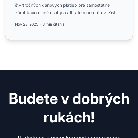
štvrťročných daňových platieb pre samostatne
zárobkovo činné osoby a affiliate marketérov. Zistite
požiadavky IRS, te...
Nov 28, 2025
8 min čítania
Budete v dobrých
rukách!
Pridajte sa k našej komunite spokojných