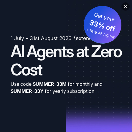
Get your
33% off
+ free AI Agent
1 July – 31st August 2026 *extended
AI Agents at Zero
Cost
Use code
SUMMER-33M
for monthly and
SUMMER-33Y
for yearly subscription