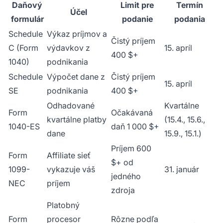
Daňový
Limit pre
Termín
Účel
formulár
podanie
podania
Schedule
Výkaz príjmov a
Čistý príjem
C (Form
výdavkov z
15. apríl
400 $+
1040)
podnikania
Schedule
Výpočet dane z
Čistý príjem
15. apríl
SE
podnikania
400 $+
Odhadované
Kvartálne
Form
Očakávaná
kvartálne platby
(15.4., 15.6.,
1040-ES
daň 1 000 $+
dane
15.9., 15.1.)
Príjem 600
Form
Affiliate sieť
$+ od
1099-
vykazuje váš
31. január
jedného
NEC
príjem
zdroja
Platobný
Form
procesor
Rôzne podľa