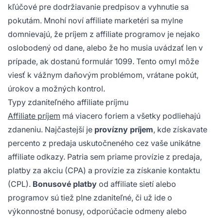
kľúčové pre dodržiavanie predpisov a vyhnutie sa
pokutám. Mnohí noví affiliate marketéri sa mylne
domnievajú, že príjem z affiliate programov je nejako
oslobodený od dane, alebo že ho musia uvádzať len v
prípade, ak dostanú formulár 1099. Tento omyl môže
viesť k vážnym daňovým problémom, vrátane pokút,
úrokov a možných kontrol.
Typy zdaniteľného affiliate príjmu
Affiliate príjem
má viacero foriem a všetky podliehajú
zdaneniu. Najčastejší je
provízny príjem
, kde získavate
percento z predaja uskutočneného cez vaše unikátne
affiliate odkazy. Patria sem priame provízie z predaja,
platby za akciu (CPA) a provízie za získanie kontaktu
(CPL).
Bonusové platby
od affiliate sietí alebo
programov sú tiež plne zdaniteľné, či už ide o
výkonnostné bonusy, odporúčacie odmeny alebo