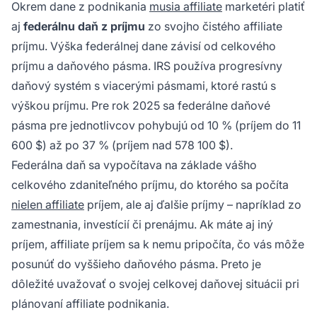
Okrem dane z podnikania
musia affiliate
marketéri platiť
aj
federálnu daň z príjmu
zo svojho čistého affiliate
príjmu. Výška federálnej dane závisí od celkového
príjmu a daňového pásma. IRS používa progresívny
daňový systém s viacerými pásmami, ktoré rastú s
výškou príjmu. Pre rok 2025 sa federálne daňové
pásma pre jednotlivcov pohybujú od 10 % (príjem do 11
600 $) až po 37 % (príjem nad 578 100 $).
Federálna daň sa vypočítava na základe vášho
celkového zdaniteľného príjmu, do ktorého sa počíta
nielen affiliate
príjem, ale aj ďalšie príjmy – napríklad zo
zamestnania, investícií či prenájmu. Ak máte aj iný
príjem, affiliate príjem sa k nemu pripočíta, čo vás môže
posunúť do vyššieho daňového pásma. Preto je
dôležité uvažovať o svojej celkovej daňovej situácii pri
plánovaní affiliate podnikania.