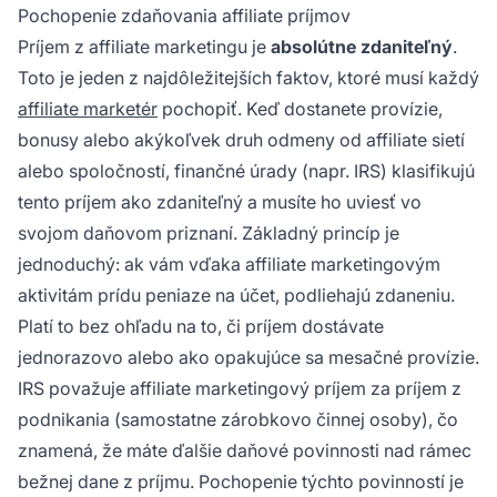
Pochopenie zdaňovania affiliate príjmov
Príjem z affiliate marketingu je
absolútne zdaniteľný
.
Toto je jeden z najdôležitejších faktov, ktoré musí každý
affiliate marketér
pochopiť. Keď dostanete provízie,
bonusy alebo akýkoľvek druh odmeny od affiliate sietí
alebo spoločností, finančné úrady (napr. IRS) klasifikujú
tento príjem ako zdaniteľný a musíte ho uviesť vo
svojom daňovom priznaní. Základný princíp je
jednoduchý: ak vám vďaka affiliate marketingovým
aktivitám prídu peniaze na účet, podliehajú zdaneniu.
Platí to bez ohľadu na to, či príjem dostávate
jednorazovo alebo ako opakujúce sa mesačné provízie.
IRS považuje affiliate marketingový príjem za príjem z
podnikania (samostatne zárobkovo činnej osoby), čo
znamená, že máte ďalšie daňové povinnosti nad rámec
bežnej dane z príjmu. Pochopenie týchto povinností je