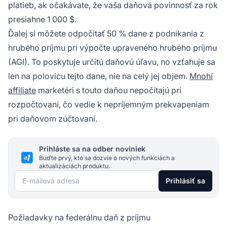
platieb, ak očakávate, že vaša daňová povinnosť za rok
presiahne 1 000 $.
Ďalej si môžete odpočítať 50 % dane z podnikania z
hrubého príjmu pri výpočte upraveného hrubého príjmu
(AGI). To poskytuje určitú daňovú úľavu, no vzťahuje sa
len na polovicu tejto dane, nie na celý jej objem.
Mnohí
affiliate
marketéri s touto daňou nepočítajú pri
rozpočtovaní, čo vedie k nepríjemným prekvapeniam
pri daňovom zúčtovaní.
Prihláste sa na odber noviniek
Buďte prvý, kto sa dozvie o nových funkciách a
aktualizáciách produktu.
E-mailová adresa
Prihlásiť sa
Požiadavky na federálnu daň z príjmu