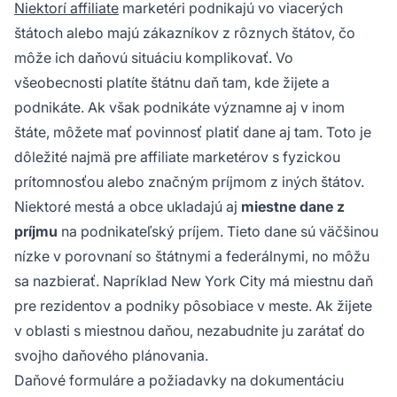
Niektorí affiliate
marketéri podnikajú vo viacerých
štátoch alebo majú zákazníkov z rôznych štátov, čo
môže ich daňovú situáciu komplikovať. Vo
všeobecnosti platíte štátnu daň tam, kde žijete a
podnikáte. Ak však podnikáte významne aj v inom
štáte, môžete mať povinnosť platiť dane aj tam. Toto je
dôležité najmä pre affiliate marketérov s fyzickou
prítomnosťou alebo značným príjmom z iných štátov.
Niektoré mestá a obce ukladajú aj
miestne dane z
príjmu
na podnikateľský príjem. Tieto dane sú väčšinou
nízke v porovnaní so štátnymi a federálnymi, no môžu
sa nazbierať. Napríklad New York City má miestnu daň
pre rezidentov a podniky pôsobiace v meste. Ak žijete
v oblasti s miestnou daňou, nezabudnite ju zarátať do
svojho daňového plánovania.
Daňové formuláre a požiadavky na dokumentáciu