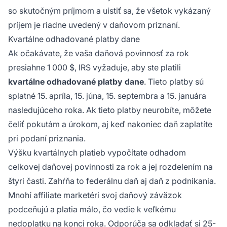
so skutočným príjmom a uistiť sa, že všetok vykázaný
príjem je riadne uvedený v daňovom priznaní.
Kvartálne odhadované platby dane
Ak očakávate, že vaša daňová povinnosť za rok
presiahne 1 000 $, IRS vyžaduje, aby ste platili
kvartálne odhadované platby dane
. Tieto platby sú
splatné 15. apríla, 15. júna, 15. septembra a 15. januára
nasledujúceho roka. Ak tieto platby neurobíte, môžete
čeliť pokutám a úrokom, aj keď nakoniec daň zaplatíte
pri podaní priznania.
Výšku kvartálnych platieb vypočítate odhadom
celkovej daňovej povinnosti za rok a jej rozdelením na
štyri časti. Zahŕňa to federálnu daň aj daň z podnikania.
Mnohí affiliate marketéri svoj daňový záväzok
podceňujú a platia málo, čo vedie k veľkému
nedoplatku na konci roka. Odporúča sa odkladať si 25-