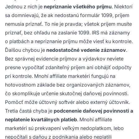
Jednou z nich je
nepriznanie všetkého príjmu
. Niektorí
sa domnievajú, že ak nedostanú formulár 1099, príjem
nemusia priznať. To nie je pravda; všetok príjem musíte
priznať, bez ohľadu na zaslanie 1099. IRS má záznamy
o platbách a nepriznanie príjmu môže viesť ku kontrole.
Ďalšou chybou je
nedostatočné vedenie záznamov
.
Bez správnej evidencie príjmov a výdavkov neviete
presne vypočítať zdaniteľný príjem ani obhájiť odpočty
pri kontrole. Mnohí affiliate marketéri fungujú na
hotovostnom základe bez organizovaných záznamov,
čo skomplikuje určenie skutočnej daňovej povinnosti.
Pomôcť môže účtovný softvér alebo externý účtovník.
Tretia častá chyba je
podcenenie daňovej povinnosti a
neplatenie kvartálnych platieb
. Mnohí affiliate
marketéri sú prekvapení veľkým nedoplatkom, lebo
nepočítali s daňou z podnikania alebo neplatili