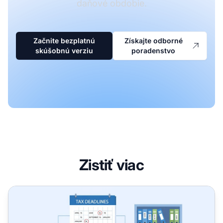
daňové obdobie.
Začnite bezplatnú
Získajte odborné
skúšobnú verziu
poradenstvo
Zistiť viac
Prečo musia affiliate marketéri podávať daňové priznanie