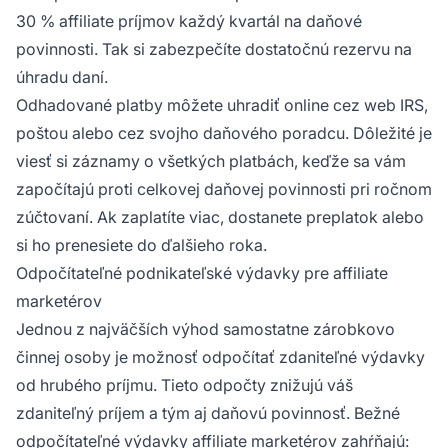
30 % affiliate príjmov každý kvartál na daňové
povinnosti. Tak si zabezpečíte dostatočnú rezervu na
úhradu daní.
Odhadované platby môžete uhradiť online cez web IRS,
poštou alebo cez svojho daňového poradcu. Dôležité je
viesť si záznamy o všetkých platbách, keďže sa vám
započítajú proti celkovej daňovej povinnosti pri ročnom
zúčtovaní. Ak zaplatíte viac, dostanete preplatok alebo
si ho prenesiete do ďalšieho roka.
Odpočítateľné podnikateľské výdavky pre affiliate
marketérov
Jednou z najväčších výhod samostatne zárobkovo
činnej osoby je možnosť odpočítať zdaniteľné výdavky
od hrubého príjmu. Tieto odpočty znižujú váš
zdaniteľný príjem a tým aj daňovú povinnosť. Bežné
odpočítateľné výdavky affiliate marketérov zahŕňajú: