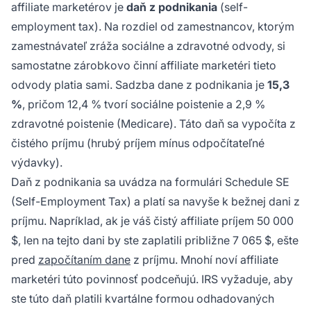
affiliate marketérov je
daň z podnikania
(self-
employment tax). Na rozdiel od zamestnancov, ktorým
zamestnávateľ zráža sociálne a zdravotné odvody, si
samostatne zárobkovo činní affiliate marketéri tieto
odvody platia sami. Sadzba dane z podnikania je
15,3
%
, pričom 12,4 % tvorí sociálne poistenie a 2,9 %
zdravotné poistenie (Medicare). Táto daň sa vypočíta z
čistého príjmu (hrubý príjem mínus odpočítateľné
výdavky).
Daň z podnikania sa uvádza na formulári Schedule SE
(Self-Employment Tax) a platí sa navyše k bežnej dani z
príjmu. Napríklad, ak je váš čistý affiliate príjem 50 000
$, len na tejto dani by ste zaplatili približne 7 065 $, ešte
pred
započítaním dane
z príjmu. Mnohí noví affiliate
marketéri túto povinnosť podceňujú. IRS vyžaduje, aby
ste túto daň platili kvartálne formou odhadovaných