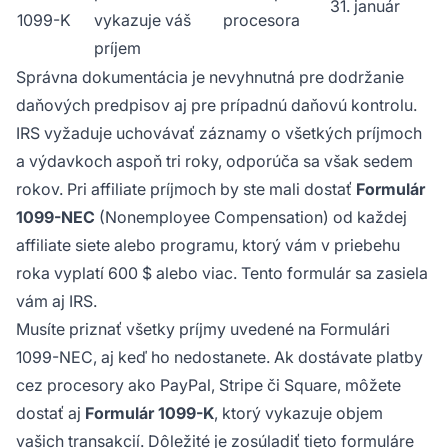
31. január
1099-K
vykazuje váš
procesora
príjem
Správna dokumentácia je nevyhnutná pre dodržanie
daňových predpisov aj pre prípadnú daňovú kontrolu.
IRS vyžaduje uchovávať záznamy o všetkých príjmoch
a výdavkoch aspoň tri roky, odporúča sa však sedem
rokov. Pri affiliate príjmoch by ste mali dostať
Formulár
1099-NEC
(Nonemployee Compensation) od každej
affiliate siete alebo programu, ktorý vám v priebehu
roka vyplatí 600 $ alebo viac. Tento formulár sa zasiela
vám aj IRS.
Musíte priznať všetky príjmy uvedené na Formulári
1099-NEC, aj keď ho nedostanete. Ak dostávate platby
cez procesory ako PayPal, Stripe či Square, môžete
dostať aj
Formulár 1099-K
, ktorý vykazuje objem
vašich transakcií. Dôležité je zosúladiť tieto formuláre