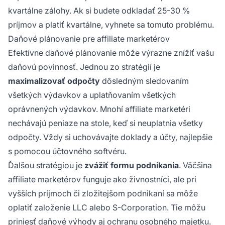
kvartálne zálohy. Ak si budete odkladať 25-30 %
príjmov a platiť kvartálne, vyhnete sa tomuto problému.
Daňové plánovanie pre affiliate marketérov
Efektívne daňové plánovanie môže výrazne znížiť vašu
daňovú povinnosť. Jednou zo stratégií je
maximalizovať odpočty
dôsledným sledovaním
všetkých výdavkov a uplatňovaním všetkých
oprávnených výdavkov. Mnohí affiliate marketéri
nechávajú peniaze na stole, keď si neuplatnia všetky
odpočty. Vždy si uchovávajte doklady a účty, najlepšie
s pomocou účtovného softvéru.
Ďalšou stratégiou je
zvážiť formu podnikania
. Väčšina
affiliate marketérov funguje ako živnostníci, ale pri
vyšších príjmoch či zložitejšom podnikaní sa môže
oplatiť založenie LLC alebo S-Corporation. Tie môžu
priniesť daňové výhody aj ochranu osobného majetku.