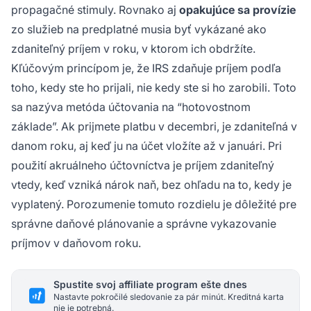
propagačné stimuly. Rovnako aj
opakujúce sa provízie
zo služieb na predplatné musia byť vykázané ako
zdaniteľný príjem v roku, v ktorom ich obdržíte.
Kľúčovým princípom je, že IRS zdaňuje príjem podľa
toho, kedy ste ho prijali, nie kedy ste si ho zarobili. Toto
sa nazýva metóda účtovania na “hotovostnom
základe”. Ak prijmete platbu v decembri, je zdaniteľná v
danom roku, aj keď ju na účet vložíte až v januári. Pri
použití akruálneho účtovníctva je príjem zdaniteľný
vtedy, keď vzniká nárok naň, bez ohľadu na to, kedy je
vyplatený. Porozumenie tomuto rozdielu je dôležité pre
správne daňové plánovanie a správne vykazovanie
príjmov v daňovom roku.
Spustite svoj affiliate program ešte dnes
Nastavte pokročilé sledovanie za pár minút. Kreditná karta
nie je potrebná.