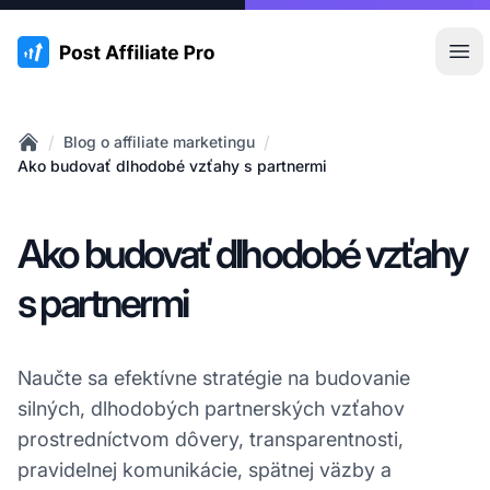
:site.title
Otv
/
/
Blog o affiliate marketingu
Home
Ako budovať dlhodobé vzťahy s partnermi
Ako budovať dlhodobé vzťahy
s partnermi
Naučte sa efektívne stratégie na budovanie
silných, dlhodobých partnerských vzťahov
prostredníctvom dôvery, transparentnosti,
pravidelnej komunikácie, spätnej väzby a