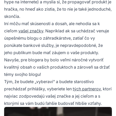
hype na internete) a myslia si, že propagovať produkt je
hračka, no hneď ako zistia, že to nie je také jednoduché,
skončia.
Iní môžu mať skúsenosti a dosah, ale nehodia sa k
cieľom
vašej značky
. Napríklad ak sa uchádzač venuje
úspešnému blogu o záhradkárstve, zatiaľ čo vy
ponúkate bankové služby, je nepravdepodobné, že
jeho publikum bude mať záujem o vaše produkty.
Navyše, pre blogera by bolo veľmi náročné vytvoriť
kvalitný obsah o vašich produktoch a zároveň sa držať
témy svojho blogu!
Tým, že budete „vyberaví“ a budete starostlivo
prechádzať prihlášky, vyberiete len
tých partnerov
, ktorí
najviac zodpovedajú vašej značke a jej cieľom a s
ktorými sa vám budú ľahšie budovať hlbšie vzťahy.