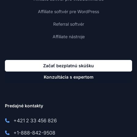
Affiliate softvér pre WordPress
Referral softvér
Affiliate nástroje
Začať bezplatnú skúšku
Konzultácia s expertom
Predajné kontakty
+421 2 33 456 826
+1-888-842-9508