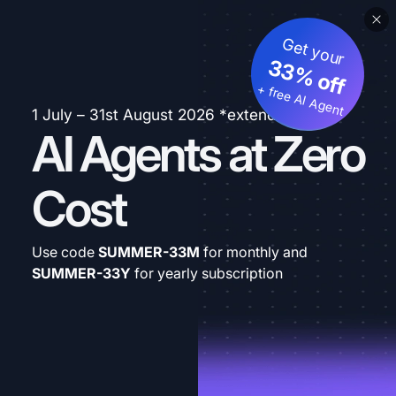
Get your
33% off
+ free AI Agent
1 July – 31st August 2026 *extended
AI Agents at Zero
Cost
Use code
SUMMER-33M
for monthly and
SUMMER-33Y
for yearly subscription