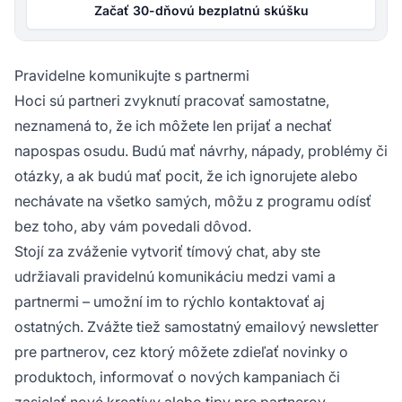
Začať 30-dňovú bezplatnú skúšku
Pravidelne komunikujte s partnermi
Hoci sú partneri zvyknutí pracovať samostatne,
neznamená to, že ich môžete len prijať a nechať
napospas osudu. Budú mať návrhy, nápady, problémy či
otázky, a ak budú mať pocit, že ich ignorujete alebo
nechávate na všetko samých, môžu z programu odísť
bez toho, aby vám povedali dôvod.
Stojí za zváženie vytvoriť tímový chat, aby ste
udržiavali pravidelnú komunikáciu medzi vami a
partnermi – umožní im to rýchlo kontaktovať aj
ostatných. Zvážte tiež samostatný emailový newsletter
pre partnerov, cez ktorý môžete zdieľať novinky o
produktoch, informovať o nových kampaniach či
zasielať nové kreatívy alebo
tipy pre partnerov
.