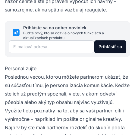
názor ceníte a ste pripravení vypočuť ich návrhy –
samozrejme, ak na spätnú väzbu aj reagujete.
Prihláste sa na odber noviniek
Buďte prvý, kto sa dozvie o nových funkciách a
aktualizáciách produktu.
E-mailová adresa
Prihlásiť sa
Personalizujte
Poslednou vecou, ktorou môžete partnerom ukázať, že
sú súčasťou tímu, je personalizácia komunikácie. Keďže
ste ich už predtým spoznali, viete, v akom odvetví
pôsobia alebo aký typ obsahu najviac využívajú.
Využite tieto poznatky na to, aby sa vaši partneri cítili
výnimočne – napríklad im pošlite originálne kreatívy.
Najprv by ste mali partnerov rozdeliť do skupín podľa