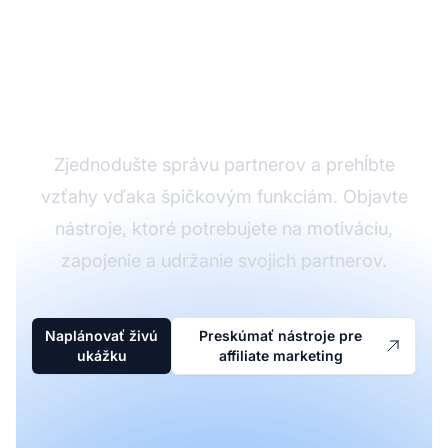
Vylepšite svoj
partnerský program s
Post Affiliate Pro
Zjednodušte správu partnerov a prehĺbte
vzťahy vďaka špičkovým funkciám. Objavte
nástroje, ktoré potrebujete na motiváciu,
zapojenie a udržanie svojich partnerov.
Naplánovať živú
Preskúmať nástroje pre
ukážku
affiliate marketing