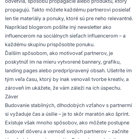
odvetvia, spôsobu propagácie alebo produktu, ktorý
propagujú. Takto môžete každému
partnerovi
posielať
len tie materiály a ponuky, ktoré sú pre neho relevantné.
Napríklad blogerom pošlite iný newsletter ako
influencerom na sociálnych sieťach
influencerom
– a
každému skupinu prispôsobte ponuku.
Ďalším spôsobom, ako motivovať partnerov, je
poskytnúť im na mieru vytvorené bannery, grafiku,
landing pages alebo predpripravený obsah. Ušetríte im
tým veľa času, ktorý by inak venovali tvorbe kreatív, a
zároveň im ukážete, že vám záleží na ich úspechu.
Záver
Budovanie stabilných, dlhodobých vzťahov s partnermi
si vyžaduje čas a úsilie – je to skôr maratón ako šprint.
Existuje však mnoho spôsobov, ako môžete postupne
budovať dôveru a
vernosť
svojich partnerov – začnite