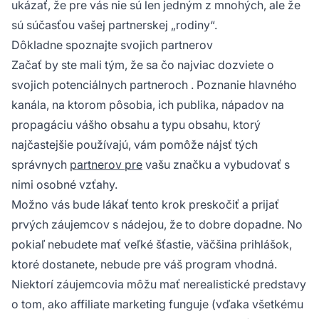
ukázať, že pre vás nie sú len jedným z mnohých, ale že
sú súčasťou vašej partnerskej „rodiny“.
Dôkladne spoznajte svojich partnerov
Začať by ste mali tým, že sa čo najviac dozviete o
svojich potenciálnych
partneroch
. Poznanie hlavného
kanála, na ktorom pôsobia, ich publika, nápadov na
propagáciu vášho obsahu a typu obsahu, ktorý
najčastejšie používajú, vám pomôže nájsť tých
správnych
partnerov pre
vašu značku a vybudovať s
nimi osobné vzťahy.
Možno vás bude lákať tento krok preskočiť a prijať
prvých záujemcov s nádejou, že to dobre dopadne. No
pokiaľ nebudete mať veľké šťastie, väčšina prihlášok,
ktoré dostanete, nebude pre váš program vhodná.
Niektorí záujemcovia môžu mať nerealistické predstavy
o tom, ako
affiliate marketing
funguje (vďaka všetkému