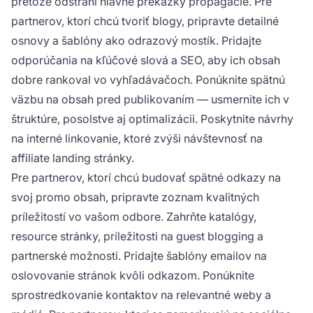
pretože odstráni hlavné prekážky propagácie. Pre
partnerov, ktorí chcú tvoriť blogy, pripravte detailné
osnovy a šablóny ako odrazový mostík. Pridajte
odporúčania na kľúčové slová a SEO, aby ich obsah
dobre rankoval vo vyhľadávačoch. Ponúknite spätnú
väzbu na obsah pred publikovaním — usmernite ich v
štruktúre, posolstve aj optimalizácii. Poskytnite návrhy
na interné linkovanie, ktoré zvýši návštevnosť na
affiliate landing stránky.
Pre partnerov, ktorí chcú budovať spätné odkazy na
svoj promo obsah, pripravte zoznam kvalitných
príležitostí vo vašom odbore. Zahrňte katalógy,
resource stránky, príležitosti na guest blogging a
partnerské možnosti. Pridajte šablóny emailov na
oslovovanie stránok kvôli odkazom. Ponúknite
sprostredkovanie kontaktov na relevantné weby a