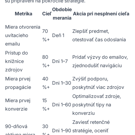
sú pripravení na pokročilé stratégie.
Obdobie
Metrika
Cieľ
Akcia pri nesplnení cieľa
merania
Miera otvorenia
70
Zlepšiť predmet,
uvítacieho
Deň 1
%+
otestovať čas odoslania
emailu
Prístup do
80
Pridať výzvy do emailov,
knižnice
Dni 1–7
%+
zjednodušiť navigáciu
zdrojov
Miera prvej
40
Zvýšiť podporu,
Dni 1–30
propagácie
%+
poskytnúť viac zdrojov
Optimalizovať zdroje,
Miera prvej
15
Dni 1–60
poskytnúť tipy na
konverzie
%+
konverziu
Zaviesť retenčné
90-dňová
30
Dni 1–90
stratégie, oceniť
aktívna miera
%+