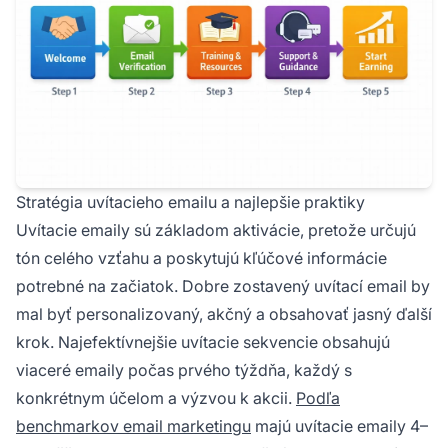
Stratégia uvítacieho emailu a najlepšie praktiky
Uvítacie emaily sú základom aktivácie, pretože určujú
tón celého vzťahu a poskytujú kľúčové informácie
potrebné na začiatok. Dobre zostavený uvítací email by
mal byť personalizovaný, akčný a obsahovať jasný ďalší
krok. Najefektívnejšie uvítacie sekvencie obsahujú
viaceré emaily počas prvého týždňa, každý s
konkrétnym účelom a výzvou k akcii.
Podľa
benchmarkov email marketingu
majú uvítacie emaily 4–