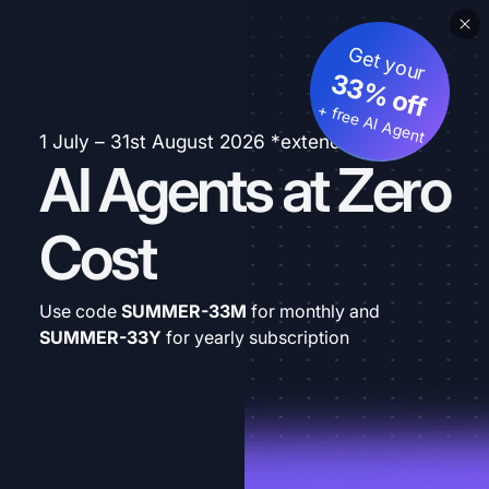
Get your
33% off
+ free AI Agent
1 July – 31st August 2026 *extended
AI Agents at Zero
Cost
Use code
SUMMER-33M
for monthly and
SUMMER-33Y
for yearly subscription