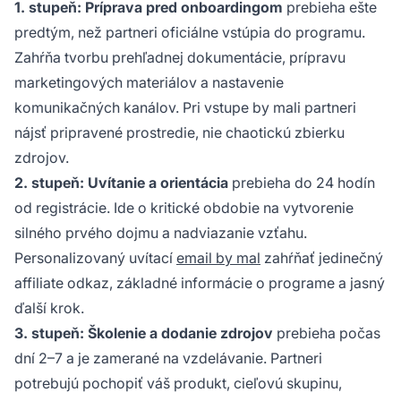
1. stupeň: Príprava pred onboardingom
prebieha ešte
predtým, než partneri oficiálne vstúpia do programu.
Zahŕňa tvorbu prehľadnej dokumentácie, prípravu
marketingových materiálov a nastavenie
komunikačných kanálov. Pri vstupe by mali partneri
nájsť pripravené prostredie, nie chaotickú zbierku
zdrojov.
2. stupeň: Uvítanie a orientácia
prebieha do 24 hodín
od registrácie. Ide o kritické obdobie na vytvorenie
silného prvého dojmu a nadviazanie vzťahu.
Personalizovaný uvítací
email by mal
zahŕňať jedinečný
affiliate odkaz, základné informácie o programe a jasný
ďalší krok.
3. stupeň: Školenie a dodanie zdrojov
prebieha počas
dní 2–7 a je zamerané na vzdelávanie. Partneri
potrebujú pochopiť váš produkt, cieľovú skupinu,