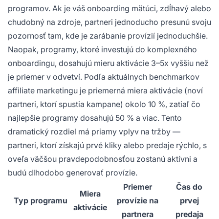
programov. Ak je váš onboarding mätúci, zdĺhavý alebo
chudobný na zdroje, partneri jednoducho presunú svoju
pozornosť tam, kde je zarábanie provízií jednoduchšie.
Naopak, programy, ktoré investujú do komplexného
onboardingu, dosahujú mieru aktivácie 3–5x vyššiu než
je priemer v odvetví. Podľa aktuálnych benchmarkov
affiliate marketingu je priemerná miera aktivácie (noví
partneri, ktorí spustia kampane) okolo 10 %, zatiaľ čo
najlepšie programy dosahujú 50 % a viac. Tento
dramatický rozdiel má priamy vplyv na tržby —
partneri, ktorí získajú prvé kliky alebo predaje rýchlo, s
oveľa väčšou pravdepodobnosťou zostanú aktívni a
budú dlhodobo generovať provízie.
Priemer
Čas do
Miera
Typ programu
provízie na
prvej
aktivácie
partnera
predaja