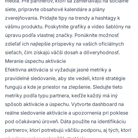
médiá. Pre partnerov, ktorí sa zameriavajú na sociálne
siete, pripravte obsahové kalendáre a plány
zverejňovania. Pridajte tipy na trendy a hashtagy k
vášmu produktu. Poskytnite grafiky a video šablóny na
úpravu podľa vlastnej značky. Ponúknite možnosť
zdieľať ich najlepšie príspevky na vašich oficiálnych
sieťach, čím získajú väčší dosah a dôveryhodnosť.
Meranie úspechu aktivácie
Efektívna aktivácia si vyžaduje jasné metriky a
pravidelné sledovanie, aby ste vedeli, ktoré stratégie
fungujú a kde je priestor na zlepšenie. Sledujte tieto
metriky podľa typu partnera, keďže každý má iný
spôsob aktivácie a úspechu. Vytvorte dashboard na
reálne sledovanie aktivácie a upozornenia pri poklese
pod očakávanú úroveň. Dáta použite na identifikáciu
partnerov, ktorí potrebujú väčšiu podporu, aj tých, ktorí