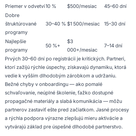
Priemer v odvetví
10 %
$500/mesiac
45–60 dní
Dobre
štruktúrované
30–40 %
$1 500/mesiac
15–30 dní
programy
Najlepšie
$3
50 %+
7–14 dní
programy
000+/mesiac
Prvých 30–60 dní po registrácii je kritických. Partneri,
ktorí zažijú rýchle úspechy, získavajú dynamiku, ktorá
vedie k vyšším dlhodobým zárobkom a udržaniu.
Bežné chyby v onboardingu — ako pomalé
schvaľovanie, neúplné školenie, ťažko dostupné
propagačné materiály a slabá komunikácia — môžu
partnerov zastaviť ešte pred začiatkom. Jasné procesy
a rýchla podpora výrazne zlepšujú mieru aktivácie a
vytvárajú základ pre úspešné dlhodobé partnerstvo.