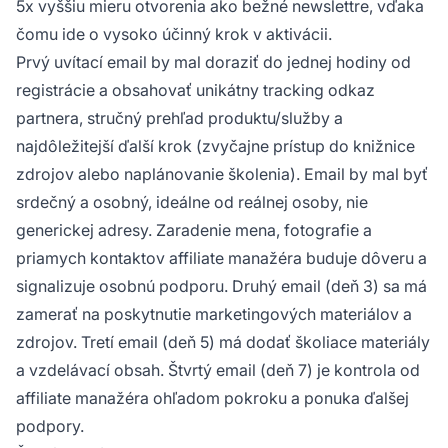
5x vyššiu mieru otvorenia ako bežné newslettre, vďaka
čomu ide o vysoko účinný krok v aktivácii.
Prvý uvítací email by mal doraziť do jednej hodiny od
registrácie a obsahovať unikátny tracking odkaz
partnera, stručný prehľad produktu/služby a
najdôležitejší ďalší krok (zvyčajne prístup do knižnice
zdrojov alebo naplánovanie školenia). Email by mal byť
srdečný a osobný, ideálne od reálnej osoby, nie
generickej adresy. Zaradenie mena, fotografie a
priamych kontaktov affiliate manažéra buduje dôveru a
signalizuje osobnú podporu. Druhý email (deň 3) sa má
zamerať na poskytnutie marketingových materiálov a
zdrojov. Tretí email (deň 5) má dodať školiace materiály
a vzdelávací obsah. Štvrtý email (deň 7) je kontrola od
affiliate manažéra ohľadom pokroku a ponuka ďalšej
podpory.