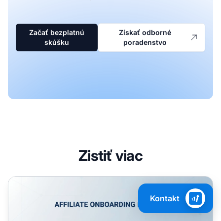
Začať bezplatnú
Získať odborné
skúšku
poradenstvo
Zistiť viac
Ako aktivovať partnerov: Kompletná onboarding & engage
Kontakt