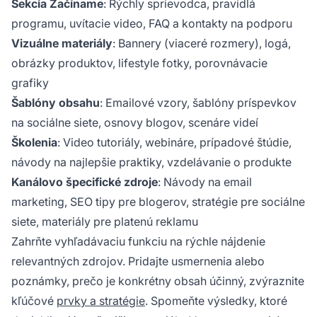
Sekcia Začíname
: Rýchly sprievodca, pravidlá
programu, uvítacie video, FAQ a kontakty na podporu
Vizuálne materiály
: Bannery (viaceré rozmery), logá,
obrázky produktov, lifestyle fotky, porovnávacie
grafiky
Šablóny obsahu
: Emailové vzory, šablóny príspevkov
na sociálne siete, osnovy blogov, scenáre videí
Školenia
: Video tutoriály, webináre, prípadové štúdie,
návody na najlepšie praktiky, vzdelávanie o produkte
Kanálovo špecifické zdroje
: Návody na email
marketing, SEO tipy pre blogerov, stratégie pre sociálne
siete, materiály pre platenú reklamu
Zahrňte vyhľadávaciu funkciu na rýchle nájdenie
relevantných zdrojov. Pridajte usmernenia alebo
poznámky, prečo je konkrétny obsah účinný, zvýraznite
kľúčové
prvky a stratégie
. Spomeňte výsledky, ktoré