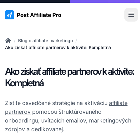
:site.title
Otv
/
/
Blog o affiliate marketingu
Home
Ako získať affiliate partnerov k aktivite: Kompletná
Ako získať affiliate partnerov k aktivite:
Kompletná
Zistite osvedčené stratégie na aktiváciu
affiliate
partnerov
pomocou štruktúrovaného
onboardingu, uvítacích emailov, marketingových
zdrojov a dedikovanej.