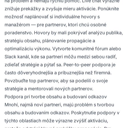
na problém a nemajú rýchlu pomoc. Live chat výrazne
znižuje prekážky a zvyšuje mieru aktivácie. Ponúknite
možnosť naplánovať si individuálne hovory s
manažérom — pre partnerov, ktorí chcú osobné
poradenstvo. Hovory by mali pokrývať analýzu publika,
stratégiu obsahu, plánovanie propagácie a
optimalizáciu výkonu. Vytvorte komunitné fórum alebo
Slack kanál, kde sa partneri môžu medzi sebou radiť,
zdieľať stratégie a pýtať sa. Peer-to-peer podpora je
často dôveryhodnejšia a príbuznejšia než firemná.
Povzbuďte top partnerov, aby sa podelili o svoje
stratégie a mentorovali nových partnerov.
Podpora pri tvorbe obsahu a budovaní odkazov
Mnohí, najmä noví partneri, majú problém s tvorbou
obsahu a budovaním odkazov. Poskytnutie podpory v
týchto oblastiach môže výrazne zvýšiť aktiváciu,