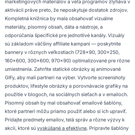
marketingových materiálov a veľa programov zlyháva v
aktivácii práve preto, že neposkytuje dostatok zdrojov.
Kompletná knižnica by mala obsahovať vizuálne
materiály, písomný obsah, dáta a nástroje, a
odporúčania špecifické pre jednotlivé kanály. Vizuály
sú základom väčšiny affiliate kampaní — poskytnite
bannery v rôznych veľkostiach (728x90, 300x250,
160x600, 300x600, 970x90) optimalizované pre rôzne
umiestnenia. Zahrňte statické obrázky aj animované
GIFy, aby mali partneri na výber. Vytvorte screenshoty
produktov, lifestyle obrázky a porovnávacie grafiky na
použitie v blogoch, na sociálnych sieťach a v emailoch.
Písomný obsah by mal obsahovať emailové šablóny,
ktoré partneri môžu priamo použiť alebo si ich upraviť.
Pridajte predmety emailov, telá správ a rôzne výzvy k
akcii, ktoré sú
vyskúšané a efektívne
. Pripravte šablóny