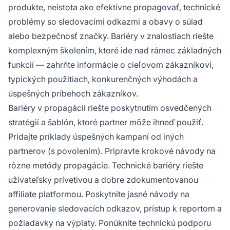
produkte, neistota ako efektívne propagovať, technické
problémy so sledovacími odkazmi a obavy o súlad
alebo bezpečnosť značky. Bariéry v znalostiach riešte
komplexným školením, ktoré ide nad rámec základných
funkcií — zahrňte informácie o cieľovom zákazníkovi,
typických použitiach, konkurenčných výhodách a
úspešných príbehoch zákazníkov.
Bariéry v propagácii riešte poskytnutím osvedčených
stratégií a šablón, ktoré partner môže ihneď použiť.
Pridajte príklady úspešných kampaní od iných
partnerov (s povolením). Pripravte krokové návody na
rôzne metódy propagácie. Technické bariéry riešte
užívateľsky prívetivou a dobre zdokumentovanou
affiliate platformou. Poskytnite jasné návody na
generovanie sledovacích odkazov, prístup k reportom a
požiadavky na výplaty. Ponúknite technickú podporu