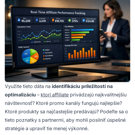
Využite tieto dáta na
identifikáciu príležitostí na
optimalizáciu
–
ktorí affiliate
privádzajú najkvalitnejšiu
návštevnosť? Ktoré promo kanály fungujú najlepšie?
Ktoré produkty sa najčastejšie predávajú? Podeľte sa o
tieto poznatky s partnermi, aby mohli posilniť úspešné
stratégie a upraviť tie menej výkonné.