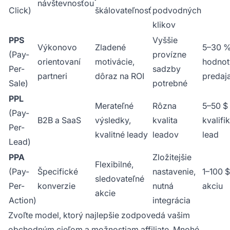
návštevnosťou
Click)
škálovateľnosť
podvodných
klikov
PPS
Vyššie
Výkonovo
Zladené
5–30 %
(Pay-
provízne
orientovaní
motivácie,
hodnot
Per-
sadzby
partneri
dôraz na ROI
predaj
Sale)
potrebné
PPL
Merateľné
Rôzna
5–50 $
(Pay-
B2B a SaaS
výsledky,
kvalita
kvalifi
Per-
kvalitné leady
leadov
lead
Lead)
PPA
Zložitejšie
Flexibilné,
(Pay-
Špecifické
nastavenie,
1–100 $
sledovateľné
Per-
konverzie
nutná
akciu
akcie
Action)
integrácia
Zvoľte model, ktorý najlepšie zodpovedá vašim
obchodným cieľom a možnostiam affiliate. Mnohé