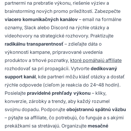
partnermi na prebratie výkonu, riešenie výziev a
brainstorming nových promo príležitostí. Zabezpečte
viacero komunikačných kanálov
– email na formálne
oznamy, Slack alebo Discord na rýchle otázky a
videohovory na strategické rozhovory. Praktizujte
radikálnu transparentnosť
– zdieľajte dáta o
výkonnosti kampane, pripravované uvedenia
produktov a trhové poznatky,
ktoré pomáhajú affiliate
rozhodovať sa pri propagácii. Vytvorte
dedikovaný
support kanál
, kde partneri môžu klásť otázky a dostať
rýchle odpovede (cieľom je reakcia do 24–48 hodín).
Posielajte
pravidelné prehľady výkonu
– kliky,
konverzie, zárobky a trendy, aby každý rozumel
svojmu dopadu. Podporujte
obojstrannú spätnú väzbu
– pýtajte sa affiliate, čo potrebujú, čo funguje a s akými
prekážkami sa stretávajú. Organizujte
mesačné