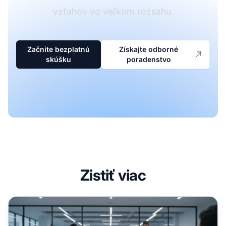
vzťahov vo veľkom rozsahu.
Začnite bezplatnú
Získajte odborné
skúšku
poradenstvo
Zistiť viac
Aké sú najdôležitejšie tipy na správu affiliate partnerov?