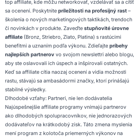
top affiliate, kde môžu networkovať, vzdelávať sa a cítiť
sa ocenení. Poskytnite
príležitosti na profesijný rast
–
školenia o nových marketingových taktikách, trendoch
či novinkách v produkte. Zaveďte
stupňovité úrovne
affiliate
(Bronz, Striebro, Zlato, Platina) s rastúcimi
benefitmi a uznaním podľa výkonu. Zdieľajte
príbehy
najlepších partnerov
vo svojom newslettri alebo blogu,
aby ste oslavovali ich úspech a inšpirovali ostatných.
Keď sa affiliate cítia naozaj ocenení a vidia možnosti
rastu, stávajú sa ambasádormi značky, ktorí prinášajú
stabilné výsledky.
Dlhodobé vzťahy: Partneri, nie len dodávatelia
Najúspešnejšie affiliate programy vnímajú partnerov
ako dlhodobých spolupracovníkov, nie jednorazových
dodávateľov na krátkodobý zisk. Táto zmena myslenia
mení program z kolotoča priemerných výkonov na