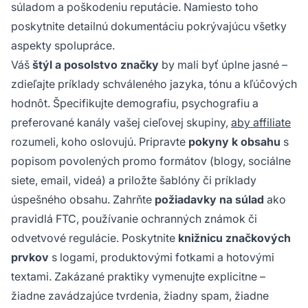
súladom a poškodeniu reputácie. Namiesto toho
poskytnite detailnú dokumentáciu pokrývajúcu všetky
aspekty spolupráce.
Váš
štýl a posolstvo značky
by mali byť úplne jasné –
zdieľajte príklady schváleného jazyka, tónu a kľúčových
hodnôt. Špecifikujte demografiu, psychografiu a
preferované kanály vašej cieľovej skupiny,
aby affiliate
rozumeli, koho oslovujú. Pripravte
pokyny k obsahu
s
popisom povolených promo formátov (blogy, sociálne
siete, email, videá) a priložte šablóny či príklady
úspešného obsahu. Zahrňte
požiadavky na súlad
ako
pravidlá FTC, používanie ochranných známok či
odvetvové regulácie. Poskytnite
knižnicu značkových
prvkov
s logami, produktovými fotkami a hotovými
textami. Zakázané praktiky vymenujte explicitne –
žiadne zavádzajúce tvrdenia, žiadny spam, žiadne