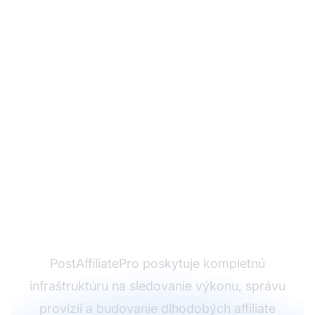
Ste pripravení riadiť
svoje affiliate
partnerstvá
profesionálne?
PostAffiliatePro poskytuje kompletnú
infraštruktúru na sledovanie výkonu, správu
provízií a budovanie dlhodobých affiliate