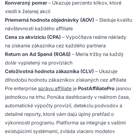
Konverzný pomer
– Ukazuje percento klikov, ktoré
viedli k želanej akcii
Priemerná hodnota objednávky (AOV)
– Sleduje kvalitu
návštevnosti každého affiliate
Cena za akvizíciu (CPA)
– Vypočítava reálne náklady
na získanie zákazníka cez každého partnera
Return on Ad Spend (ROAS)
– Meria tržby na každý
dolár vyplatený na províziách
Celoživotná hodnota zákazníka (CLV)
– Ukazuje
dlhodobú hodnotu zákazníkov získaných cez affiliate
Pre enterprise
správu affiliate
je
PostAffiliatePro
jasnou
jednotkou na trhu. Ponúka dashboardy v reálnom čase,
automatické výpočty provízií, detekciu podvodov a
detailné reporty, ktoré vám dajú úplný prehľad o
výkonnosti programu. Platforma sa integruje s vašimi
existujúcimi systémami, zvláda viacero modelov