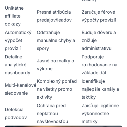
Unikátne
Presná atribúcia
Zaručuje férové
affiliate
predajov/leadov
výpočty provízií
odkazy
Automatický
Odstraňuje
Buduje dôveru a
výpočet
manuálne chyby a
znižuje
provízií
spory
administratívu
Detailné
Podporuje
Jasné poznatky o
analytické
rozhodovanie na
výkone
dashboardy
základe dát
Komplexný pohľad
Identifikuje
Multi-kanálové
na všetky promo
najlepšie kanály a
sledovanie
aktivity
taktiky
Ochrana pred
Zaisťuje legitímne
Detekcia
neplatnou
výkonnostné
podvodov
návštevnosťou
metriky