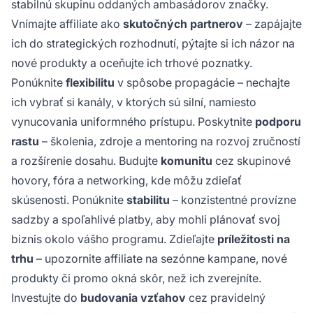
stabilnú skupinu oddaných ambasádorov značky.
Vnímajte affiliate ako
skutočných partnerov
– zapájajte
ich do strategických rozhodnutí, pýtajte si ich názor na
nové produkty a oceňujte ich trhové poznatky.
Ponúknite
flexibilitu
v spôsobe propagácie – nechajte
ich vybrať si kanály, v ktorých sú silní, namiesto
vynucovania uniformného prístupu. Poskytnite
podporu
rastu
– školenia, zdroje a mentoring na rozvoj zručností
a rozšírenie dosahu. Budujte
komunitu
cez skupinové
hovory, fóra a networking, kde môžu zdieľať
skúsenosti. Ponúknite
stabilitu
– konzistentné provízne
sadzby a spoľahlivé platby, aby mohli plánovať svoj
biznis okolo vášho programu. Zdieľajte
príležitosti na
trhu
– upozornite affiliate na sezónne kampane, nové
produkty či promo okná skôr, než ich zverejníte.
Investujte do
budovania vzťahov
cez pravidelný