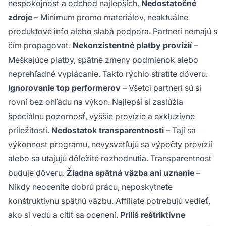
nespokojnosť a odchod najlepších.
Nedostatočné
zdroje
– Minimum promo materiálov, neaktuálne
produktové info alebo slabá podpora. Partneri nemajú s
čím propagovať.
Nekonzistentné platby provízií
–
Meškajúce platby, spätné zmeny podmienok alebo
neprehľadné vyplácanie. Takto rýchlo stratíte dôveru.
Ignorovanie top performerov
– Všetci partneri sú si
rovní bez ohľadu na výkon. Najlepší si zaslúžia
špeciálnu pozornosť, vyššie provízie a exkluzívne
príležitosti.
Nedostatok transparentnosti
– Tají sa
výkonnosť programu, nevysvetľujú sa výpočty provízií
alebo sa utajujú dôležité rozhodnutia. Transparentnosť
buduje dôveru.
Žiadna spätná väzba ani uznanie
–
Nikdy neoceníte dobrú prácu, neposkytnete
konštruktívnu spätnú väzbu. Affiliate potrebujú vedieť,
ako si vedú a cítiť sa ocenení.
Príliš reštriktívne