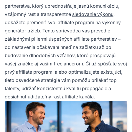
partnerstva, ktorý uprednostňuje jasnú komunikáciu,
vzájomný rast a transparentné
sledovanie výkonu
,
dokážete premeniť svoj affiliate program na výkonný
generátor tržieb. Tento sprievodca vás prevedie
základnými piliermi úspešných affiliate partnerstiev –
od nastavenia očakávaní hneď na začiatku až po
budovanie dlhodobých vzťahov, ktoré prospievajú
vašej značke aj vašim freelancerom. Či už spúšťate svoj
prvý affiliate program, alebo optimalizujete existujúci,
tieto osvedčené stratégie vám pomôžu prilákať top
talenty, udržať konzistentnú kvalitu propagácie a
dosiahnuť udržateľný rast affiliate kanála.