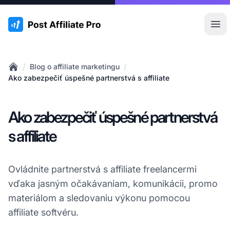
:site.title
Otv
/
/
Blog o affiliate marketingu
Home
Ako zabezpečiť úspešné partnerstvá s affiliate
Ako zabezpečiť úspešné partnerstvá
s affiliate
Ovládnite partnerstvá s affiliate freelancermi
vďaka jasným očakávaniam, komunikácii, promo
materiálom a sledovaniu výkonu pomocou
affiliate softvéru.