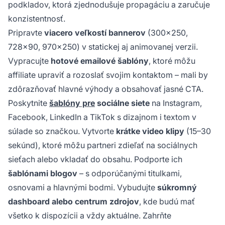
podkladov, ktorá zjednodušuje propagáciu a zaručuje
konzistentnosť.
Pripravte
viacero veľkostí bannerov
(300x250,
728x90, 970x250) v statickej aj animovanej verzii.
Vypracujte
hotové emailové šablóny
, ktoré môžu
affiliate upraviť a rozoslať svojim kontaktom – mali by
zdôrazňovať hlavné výhody a obsahovať jasné CTA.
Poskytnite
šablóny pre
sociálne siete
na Instagram,
Facebook, LinkedIn a TikTok s dizajnom i textom v
súlade so značkou. Vytvorte
krátke video klipy
(15–30
sekúnd), ktoré môžu partneri zdieľať na sociálnych
sieťach alebo vkladať do obsahu. Podporte ich
šablónami blogov
– s odporúčanými titulkami,
osnovami a hlavnými bodmi. Vybudujte
súkromný
dashboard alebo centrum zdrojov
, kde budú mať
všetko k dispozícii a vždy aktuálne. Zahrňte