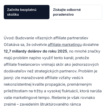
Začnite bezplatnú
Získajte odborné
skúšku
poradenstvo
Úvod: Budovanie víťazných affiliate partnerstiev
Očakáva sa, že odvetvie
affiliate marketingu
dosiahne
12,7 miliardy dolárov do roku 2025
, no mnohé značky
majú problém naplno využiť tento kanál, pretože
affiliate freelancerov vnímajú skôr ako jednorazových
dodávateľov než strategických partnerov. Problém je
jasný: zle manažované affiliate vzťahy vedú k
nekonzistentnej kvalite propagácie, premárneným
príležitostiam na tržby a vysokej fluktuácii, ktorá narúša
vaše marketingové tempo. Riešenie je však rovnako
zrejmé – zavedením štruktúrovaného rámca