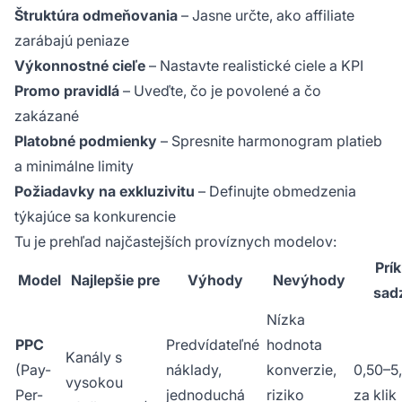
Štruktúra odmeňovania
– Jasne určte, ako affiliate
zarábajú peniaze
Výkonnostné cieľe
– Nastavte realistické ciele a KPI
Promo pravidlá
– Uveďte, čo je povolené a čo
zakázané
Platobné podmienky
– Spresnite harmonogram platieb
a minimálne limity
Požiadavky na exkluzivitu
– Definujte obmedzenia
týkajúce sa konkurencie
Tu je prehľad najčastejších províznych modelov:
Prík
Model
Najlepšie pre
Výhody
Nevýhody
sad
Nízka
PPC
Predvídateľné
hodnota
Kanály s
(Pay-
náklady,
konverzie,
0,50–5
vysokou
Per-
jednoduchá
riziko
za klik