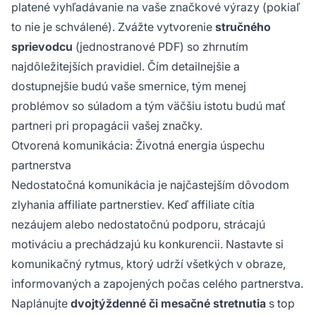
platené vyhľadávanie na vaše značkové výrazy (pokiaľ
to nie je schválené). Zvážte vytvorenie
stručného
sprievodcu
(jednostranové PDF) so zhrnutím
najdôležitejších pravidiel. Čím detailnejšie a
dostupnejšie budú vaše smernice, tým menej
problémov so súladom a tým väčšiu istotu budú mať
partneri pri propagácii vašej značky.
Otvorená komunikácia: Životná energia úspechu
partnerstva
Nedostatočná komunikácia je najčastejším dôvodom
zlyhania affiliate partnerstiev. Keď affiliate cítia
nezáujem alebo nedostatočnú podporu, strácajú
motiváciu a prechádzajú ku konkurencii. Nastavte si
komunikačný rytmus, ktorý udrží všetkých v obraze,
informovaných a zapojených počas celého partnerstva.
Naplánujte
dvojtýždenné či mesačné stretnutia
s top