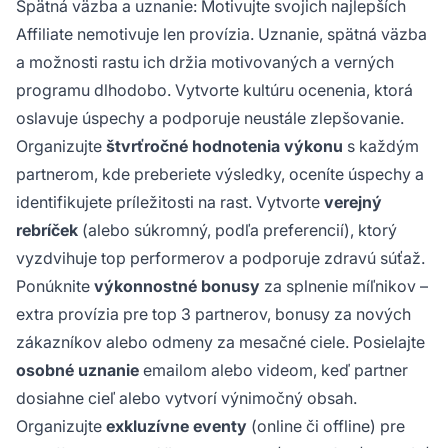
Spätná väzba a uznanie: Motivujte svojich najlepších
Affiliate nemotivuje len provízia. Uznanie, spätná väzba
a možnosti rastu ich držia motivovaných a verných
programu dlhodobo. Vytvorte kultúru ocenenia, ktorá
oslavuje úspechy a podporuje neustále zlepšovanie.
Organizujte
štvrťročné hodnotenia výkonu
s každým
partnerom, kde preberiete výsledky, oceníte úspechy a
identifikujete príležitosti na rast. Vytvorte
verejný
rebríček
(alebo súkromný, podľa preferencií), ktorý
vyzdvihuje top performerov a podporuje zdravú súťaž.
Ponúknite
výkonnostné bonusy
za splnenie míľnikov –
extra provízia pre top 3 partnerov, bonusy za nových
zákazníkov alebo odmeny za mesačné ciele. Posielajte
osobné uznanie
emailom alebo videom, keď partner
dosiahne cieľ alebo vytvorí výnimočný obsah.
Organizujte
exkluzívne eventy
(online či offline) pre