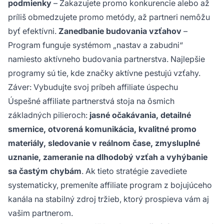
podmienky
– Zakazujete promo konkurencie alebo až
príliš obmedzujete promo metódy, až partneri nemôžu
byť efektívni.
Zanedbanie budovania vzťahov
–
Program funguje systémom „nastav a zabudni“
namiesto aktívneho budovania partnerstva. Najlepšie
programy sú tie, kde značky aktívne pestujú vzťahy.
Záver: Vybudujte svoj príbeh affiliate úspechu
Úspešné affiliate partnerstvá stoja na ôsmich
základných pilieroch:
jasné očakávania, detailné
smernice, otvorená komunikácia, kvalitné promo
materiály, sledovanie v reálnom čase, zmysluplné
uznanie, zameranie na dlhodobý vzťah a vyhýbanie
sa častým chybám
. Ak tieto stratégie zavediete
systematicky, premeníte affiliate program z bojujúceho
kanála na stabilný zdroj tržieb, ktorý prospieva vám aj
vašim partnerom.