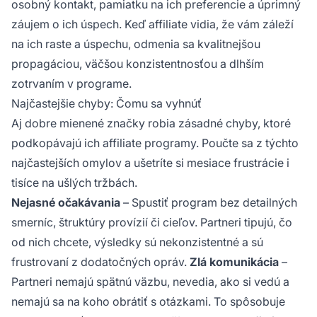
osobný kontakt, pamiatku na ich preferencie a úprimný
záujem o ich úspech. Keď affiliate vidia, že vám záleží
na ich raste a úspechu, odmenia sa kvalitnejšou
propagáciou, väčšou konzistentnosťou a dlhším
zotrvaním v programe.
Najčastejšie chyby: Čomu sa vyhnúť
Aj dobre mienené značky robia zásadné chyby, ktoré
podkopávajú ich affiliate programy. Poučte sa z týchto
najčastejších omylov a ušetríte si mesiace frustrácie i
tisíce na ušlých tržbách.
Nejasné očakávania
– Spustiť program bez detailných
smerníc, štruktúry provízií či cieľov. Partneri tipujú, čo
od nich chcete, výsledky sú nekonzistentné a sú
frustrovaní z dodatočných opráv.
Zlá komunikácia
–
Partneri nemajú spätnú väzbu, nevedia, ako si vedú a
nemajú sa na koho obrátiť s otázkami. To spôsobuje