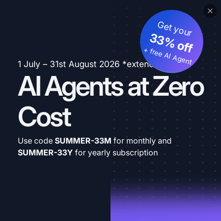
Get your
33% off
+ free AI Agent
1 July – 31st August 2026 *extended
AI Agents at Zero
Cost
Use code
SUMMER-33M
for monthly and
SUMMER-33Y
for yearly subscription