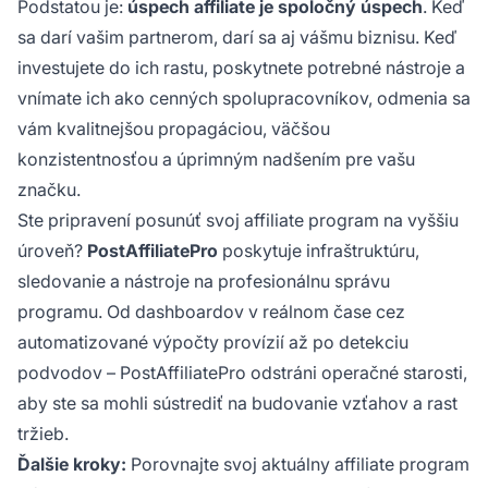
Podstatou je:
úspech affiliate je spoločný úspech
. Keď
sa darí vašim partnerom, darí sa aj vášmu biznisu. Keď
investujete do ich rastu, poskytnete potrebné nástroje a
vnímate ich ako cenných spolupracovníkov, odmenia sa
vám kvalitnejšou propagáciou, väčšou
konzistentnosťou a úprimným nadšením pre vašu
značku.
Ste pripravení posunúť svoj affiliate program na vyššiu
úroveň?
PostAffiliatePro
poskytuje infraštruktúru,
sledovanie a nástroje na profesionálnu správu
programu. Od dashboardov v reálnom čase cez
automatizované výpočty provízií až po detekciu
podvodov – PostAffiliatePro odstráni operačné starosti,
aby ste sa mohli sústrediť na budovanie vzťahov a rast
tržieb.
Ďalšie kroky:
Porovnajte svoj aktuálny affiliate program