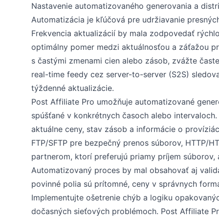
Nastavenie automatizovaného generovania a distr
Automatizácia je kľúčová pre udržiavanie presnýc
Frekvencia aktualizácií by mala zodpovedať rýchl
optimálny pomer medzi aktuálnosťou a záťažou pr
s častými zmenami cien alebo zásob, zvážte častej
real-time feedy cez server-to-server (S2S) sledov
týždenné aktualizácie.
Post Affiliate Pro umožňuje automatizované gene
spúšťané v konkrétnych časoch alebo intervaloch.
aktuálne ceny, stav zásob a informácie o províziá
FTP/SFTP pre bezpečný prenos súborov, HTTP/HTT
partnerom, ktorí preferujú priamy príjem súborov,
Automatizovaný proces by mal obsahovať aj validač
povinné polia sú prítomné, ceny v správnych form
Implementujte ošetrenie chýb a logiku opakovaných
dočasných sieťových problémoch. Post Affiliate P