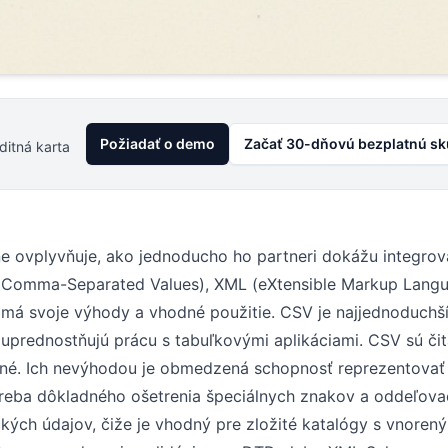
Požiadať o demo
Začať 30-dňovú bezplatnú s
ditná karta
azne ovplyvňuje, ako jednoducho ho partneri dokážu integrov
Comma-Separated Values), XML (eXtensible Markup Langu
má svoje výhody a vhodné použitie. CSV je najjednoduchší
rí uprednostňujú prácu s tabuľkovými aplikáciami. CSV sú či
eľné. Ich nevýhodou je obmedzená schopnosť reprezentovať
treba dôkladného ošetrenia špeciálnych znakov a oddeľovač
kých údajov, čiže je vhodný pre zložité katalógy s vnoren