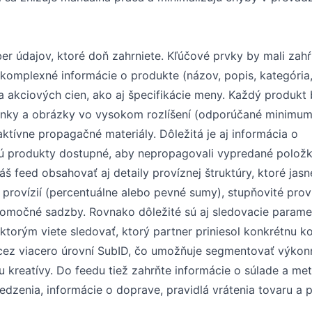
ber údajov, ktoré doň zahrniete. Kľúčové prvky by mali zah
 komplexné informácie o produkte (názov, popis, kategória
a akciových cien, ako aj špecifikácie meny. Každý produkt
nky a obrázky vo vysokom rozlíšení (odporúčané minimu
ktívne propagačné materiály. Dôležitá je aj informácia o
 sú produkty dostupné, aby nepropagovali vypredané položk
 feed obsahovať aj detaily províznej štruktúry, ktoré jasne
provízií (percentuálne alebo pevné sumy), stupňovité prov
romočné sadzby. Rovnako dôležité sú aj sledovacie parame
torým viete sledovať, ktorý partner priniesol konkrétnu ko
e cez viacero úrovní SubID, čo umožňuje segmentovať výkon
u kreatívy. Do feedu tiež zahrňte informácie o súlade a me
dzenia, informácie o doprave, pravidlá vrátenia tovaru a 