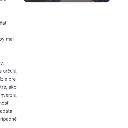
ŕňať
,
 by mal
m
y.
 určujú,
ízie pre
tre, ako
nverziu.
nosť
tadáta
prípadné