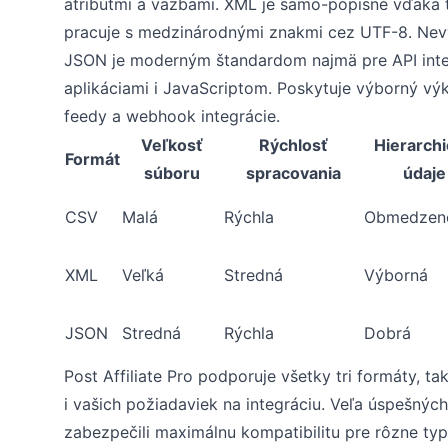
atribútmi a väzbami. XML je samo-popisné vďaka
pracuje s medzinárodnými znakmi cez UTF-8. Nevý
JSON je moderným štandardom najmä pre API inte
aplikáciami i JavaScriptom. Poskytuje výborný vý
feedy a webhook integrácie.
Veľkosť
Rýchlosť
Hierarch
Formát
súboru
spracovania
údaje
CSV
Malá
Rýchla
Obmedzen
XML
Veľká
Stredná
Výborná
JSON
Stredná
Rýchla
Dobrá
Post Affiliate Pro podporuje všetky tri formáty, 
i vašich požiadaviek na integráciu. Veľa úspešný
zabezpečili maximálnu kompatibilitu pre rôzne typ