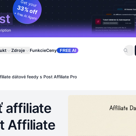
Get your
33% off
+ free AI Agent
st
ription
ukt
Zdroje
Funkcie
Ceny
FREE AI
liate dátové feedy s Post Affiliate Pro
affiliate
 Affiliate