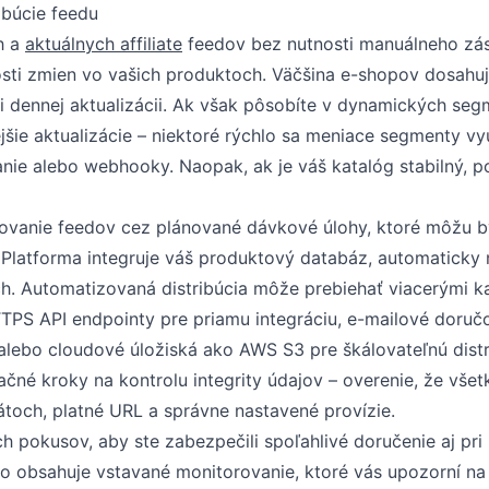
ibúcie feedu
h a
aktuálnych affiliate
feedov bez nutnosti manuálneho zá
osti zmien vo vašich produktoch. Väčšina e-shopov dosahu
i dennej aktualizácii. Ak však pôsobíte v dynamických se
šie aktualizácie – niektoré rýchlo sa meniace segmenty vy
anie alebo webhooky. Naopak, ak je váš katalóg stabilný, p
rovanie feedov cez plánované dávkové úlohy, ktoré môžu b
 Platforma integruje váš produktový databáz, automaticky 
ch. Automatizovaná distribúcia môže prebiehať viacerými k
PS API endpointy pre priamu integráciu, e-mailové doruč
 alebo cloudové úložiská ako AWS S3 pre škálovateľnú distr
né kroky na kontrolu integrity údajov – overenie, že všet
átoch, platné URL a správne nastavené provízie.
 pokusov, aby ste zabezpečili spoľahlivé doručenie aj pri
ro obsahuje vstavané monitorovanie, ktoré vás upozorní na