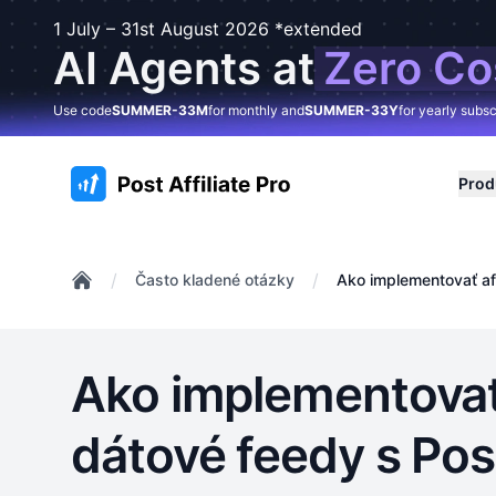
1 July – 31st August 2026 *extended
AI Agents at
Zero Co
Use code
SUMMER-33M
for monthly and
SUMMER-33Y
for yearly subsc
:site.title
Prod
/
/
Často kladené otázky
Ako implementovať affi
Home
Ako implementovať 
dátové feedy s Post