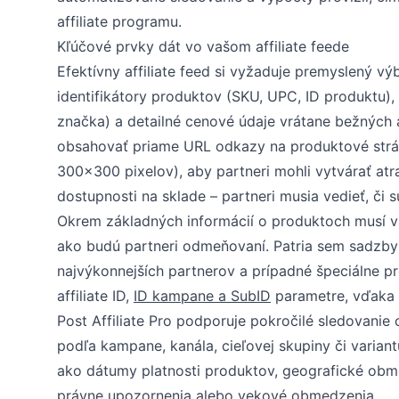
affiliate programu.
Kľúčové prvky dát vo vašom affiliate feede
Efektívny affiliate feed si vyžaduje premyslený vý
identifikátory produktov (SKU, UPC, ID produktu),
značka) a detailné cenové údaje vrátane bežných 
obsahovať priame URL odkazy na produktové strá
300x300 pixelov), aby partneri mohli vytvárať atra
dostupnosti na sklade – partneri musia vedieť, či
Okrem základných informácií o produktoch musí váš
ako budú partneri odmeňovaní. Patria sem sadzby 
najvýkonnejších partnerov a prípadné špeciálne p
affiliate ID,
ID kampane a SubID
parametre, vďaka k
Post Affiliate Pro podporuje pokročilé sledovani
podľa kampane, kanála, cieľovej skupiny či variant
ako dátumy platnosti produktov, geografické obme
právne upozornenia alebo vekové obmedzenia.