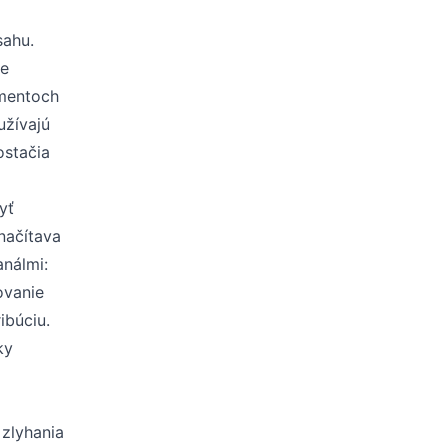
sahu.
je
gmentoch
užívajú
ostačia
yť
načítava
análmi:
ovanie
ibúciu.
ky
 zlyhania