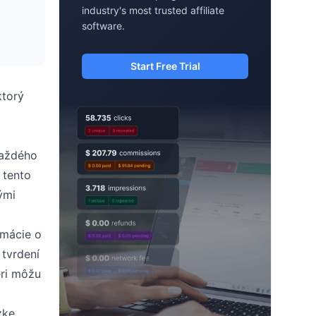
industry's most trusted affiliate
software.
Start Free Trial
ktorý
každého
 tento
ými
rmácie o
 tvrdení
eri môžu
zke