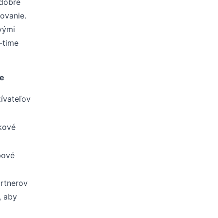
 dobre
ovanie.
vými
-time
re
ívateľov
ikové
bové
artnerov
, aby