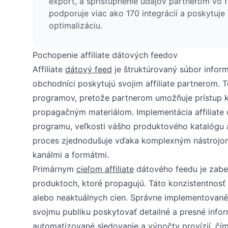
export, a sprístupnenie údajov partnerom vo 
podporuje viac ako 170 integrácií a poskytuje
optimalizáciu.
Pochopenie affiliate dátových feedov
Affiliate
dátový feed
je štruktúrovaný súbor inform
obchodníci poskytujú svojim affiliate partnerom. 
programov, pretože partnerom umožňuje prístup 
propagačným materiálom. Implementácia affiliate 
programu, veľkosti vášho produktového katalógu a 
proces zjednodušuje vďaka komplexným nástrojom n
kanálmi a formátmi.
Primárnym
cieľom affiliate
dátového feedu je zabez
produktoch, ktoré propagujú. Táto konzistentnosť 
alebo neaktuálnych cien. Správne implementované
svojmu publiku poskytovať detailné a presné inf
automatizované sledovanie a výpočty provízií, čí