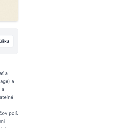
kúšku
ať a
age) a
 a
tateľné
ov polí.
ými