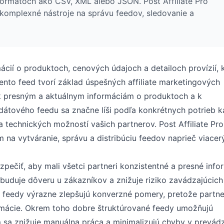
formátoch ako CSV, XML alebo JSON. Post Affiliate Pro
 komplexné nástroje na správu feedov, sledovanie a
ácií o produktoch, cenových údajoch a detailoch provízií, 
Tento feed tvorí základ úspešných affiliate marketingových
k presným a aktuálnym informáciám o produktoch a k
dátového feedu sa značne líši podľa konkrétnych potrieb 
technických možností vašich partnerov. Post Affiliate Pro
a vytváranie, správu a distribúciu feedov naprieč viacer
pečiť, aby mali všetci partneri konzistentné a presné info
buduje dôveru u zákazníkov a znižuje riziko zavádzajúcich
 feedy výrazne zlepšujú konverzné pomery, pretože partn
ormácie. Okrem toho dobre štruktúrované feedy umožňujú
m sa znižuje manuálna práca a minimalizujú chyby v prevád