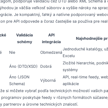
 tagom, podporuje validáciu cez DTD alebo XML Schema a
hodou je väčšia veľkosť súborov a vyššie nároky na sprac
grácie. Je kompaktný, ľahký a natívne podporovaný webo
kon pre API odpovede a čoraz častejšie sa používa pre real
ické
Validácia
API
Najvhodnejšie p
schémy
integrácia
Jednoduché katalógy, už
é
Nie
Obmedzená
Excelu
Zložité hierarchie, podn
Áno (DTD/XSD)
Dobrá
systémy
Áno (JSON
API, real-time feedy, we
Výborná
Schema)
aplikácie
takže si môžete vybrať podľa technických možností vašich p
ch programov poskytuje feedy v rôznych formátoch súčasne
y partnerov a úrovne technických znalostí.