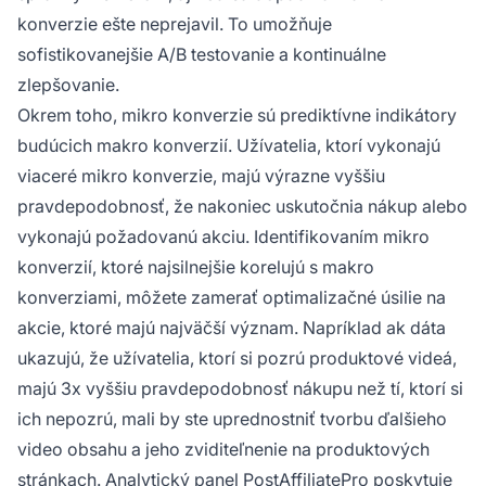
konverzie ešte neprejavil. To umožňuje
sofistikovanejšie A/B testovanie a kontinuálne
zlepšovanie.
Okrem toho, mikro konverzie sú prediktívne indikátory
budúcich makro konverzií. Užívatelia, ktorí vykonajú
viaceré mikro konverzie, majú výrazne vyššiu
pravdepodobnosť, že nakoniec uskutočnia nákup alebo
vykonajú požadovanú akciu. Identifikovaním mikro
konverzií, ktoré najsilnejšie korelujú s makro
konverziami, môžete zamerať optimalizačné úsilie na
akcie, ktoré majú najväčší význam. Napríklad ak dáta
ukazujú, že užívatelia, ktorí si pozrú produktové videá,
majú 3x vyššiu pravdepodobnosť nákupu než tí, ktorí si
ich nepozrú, mali by ste uprednostniť tvorbu ďalšieho
video obsahu a jeho zviditeľnenie na produktových
stránkach. Analytický panel PostAffiliatePro poskytuje