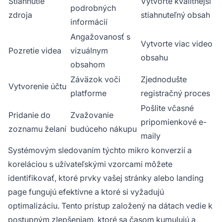
Stiahnutie
Vytvorte kvalitnejší
podrobných
zdroja
stiahnuteľný obsah
informácií
Angažovanosť s
Vytvorte viac video
Pozretie videa
vizuálnym
obsahu
obsahom
Záväzok voči
Zjednodušte
Vytvorenie účtu
platforme
registračný proces
Pošlite včasné
Pridanie do
Zvažovanie
pripomienkové e-
zoznamu želaní
budúceho nákupu
maily
Systémovým sledovaním týchto mikro konverzií a
koreláciou s užívateľskými vzorcami môžete
identifikovať, ktoré prvky vašej stránky alebo landing
page fungujú efektívne a ktoré si vyžadujú
optimalizáciu. Tento prístup založený na dátach vedie k
postupným zlepšeniam, ktoré sa časom kumulujú a