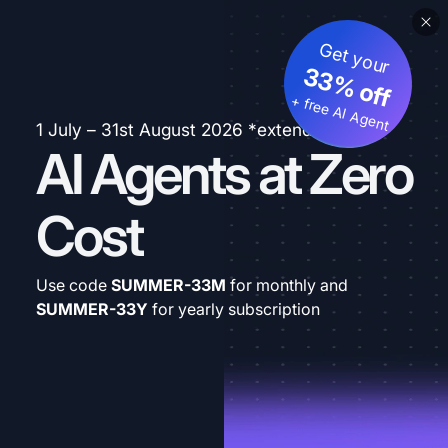
Get your
33% off
+ free AI Agent
1 July – 31st August 2026 *extended
AI Agents at Zero
Cost
Use code
SUMMER-33M
for monthly and
SUMMER-33Y
for yearly subscription