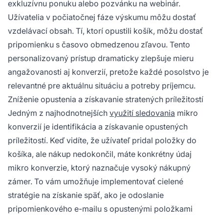
exkluzívnu ponuku alebo pozvánku na webinár.
Užívatelia v počiatočnej fáze výskumu môžu dostať
vzdelávací obsah. Tí, ktorí opustili košík, môžu dostať
pripomienku s časovo obmedzenou zľavou. Tento
personalizovaný prístup dramaticky zlepšuje mieru
angažovanosti aj konverzií, pretože každé posolstvo je
relevantné pre aktuálnu situáciu a potreby príjemcu.
Zníženie opustenia a získavanie stratených príležitostí
Jedným z najhodnotnejších
využití sledovania
mikro
konverzií je identifikácia a získavanie opustených
príležitostí. Keď vidíte, že užívateľ pridal položky do
košíka, ale nákup nedokončil, máte konkrétny údaj
mikro konverzie, ktorý naznačuje vysoký nákupný
zámer. To vám umožňuje implementovať cielené
stratégie na získanie späť, ako je odoslanie
pripomienkového e-mailu s opustenými položkami