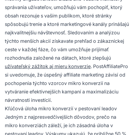
správania užívateľov, umožňujú vám pochopiť, ktorý
obsah rezonuje s vaším publikom, ktoré stránky
spôsobujú trenie a ktoré marketingové kanály prinášajú
najkvalitnejšiu návštevnosť. Sledovaním a analýzou
týchto menších akcií získavate prehľad o zákazníckej
ceste v každej fáze, čo vám umožňuje prijímať
rozhodnutia založené na dátach, ktoré zlepšujú
užívateľský zážitok aj mieru konverzie
. PostAffiliatePro
si uvedomuje, že úspešný affiliate marketing závisí od
pochopenia týchto vzorcov mikro konverzií na
vytváranie efektívnejších kampaní a maximalizáciu
návratnosti investícií.
Kľúčová úloha mikro konverzií v pestovaní leadov
Jedným z najpresvedčivejších dôvodov, prečo na
mikro konverziách záleží, je ich zásadná úloha v
pestovaní leadov. Výskumy ukazujú, že približne 50 %