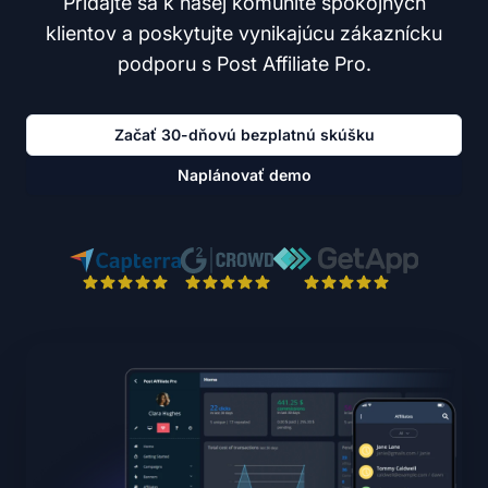
Pridajte sa k našej komunite spokojných
klientov a poskytujte vynikajúcu zákaznícku
podporu s Post Affiliate Pro.
Začať 30-dňovú bezplatnú skúšku
Naplánovať demo