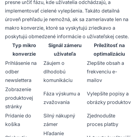
presne určiť fázu, kde užívatelia odchádzajú, a
implementovať cielené vylepšenia. Takáto detailná
úroveň prehľadu je nemožná, ak sa zameriavate len na
makro konverzie, ktoré sa vyskytujú zriedkavo a
poskytujú obmedzené informácie o užívateľskej ceste.
Typ mikro
Signál zámeru
Príležitosť na
konverzie
užívateľa
optimalizáciu
Prihlásenie na
Záujem o
Zlepšite obsah a
odber
dlhodobú
frekvenciu e-
newslettera
komunikáciu
mailov
Zobrazenie
Fáza výskumu a
Vylepšite popisy a
produktovej
zvažovania
obrázky produktov
stránky
Pridanie do
Silný nákupný
Zjednodušte
košíka
zámer
proces platby
Hľadanie