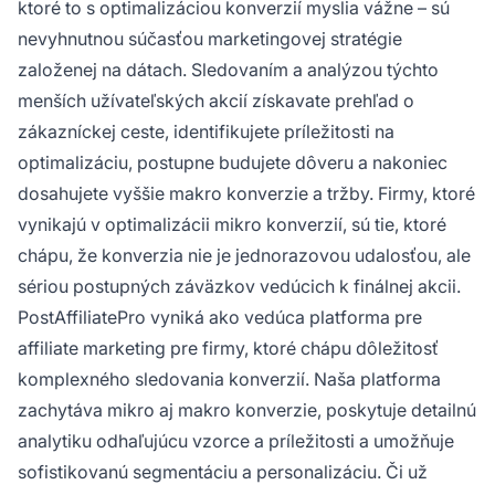
ktoré to s optimalizáciou konverzií myslia vážne – sú
nevyhnutnou súčasťou marketingovej stratégie
založenej na dátach. Sledovaním a analýzou týchto
menších užívateľských akcií získavate prehľad o
zákazníckej ceste, identifikujete príležitosti na
optimalizáciu, postupne budujete dôveru a nakoniec
dosahujete vyššie makro konverzie a tržby. Firmy, ktoré
vynikajú v optimalizácii mikro konverzií, sú tie, ktoré
chápu, že konverzia nie je jednorazovou udalosťou, ale
sériou postupných záväzkov vedúcich k finálnej akcii.
PostAffiliatePro vyniká ako vedúca platforma pre
affiliate marketing pre firmy, ktoré chápu dôležitosť
komplexného sledovania konverzií. Naša platforma
zachytáva mikro aj makro konverzie, poskytuje detailnú
analytiku odhaľujúcu vzorce a príležitosti a umožňuje
sofistikovanú segmentáciu a personalizáciu. Či už