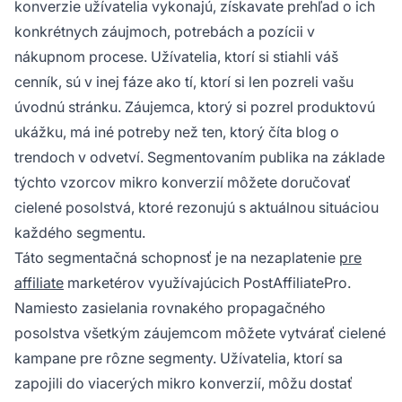
konverzie užívatelia vykonajú, získavate prehľad o ich
konkrétnych záujmoch, potrebách a pozícii v
nákupnom procese. Užívatelia, ktorí si stiahli váš
cenník, sú v inej fáze ako tí, ktorí si len pozreli vašu
úvodnú stránku. Záujemca, ktorý si pozrel produktovú
ukážku, má iné potreby než ten, ktorý číta blog o
trendoch v odvetví. Segmentovaním publika na základe
týchto vzorcov mikro konverzií môžete doručovať
cielené posolstvá, ktoré rezonujú s aktuálnou situáciou
každého segmentu.
Táto segmentačná schopnosť je na nezaplatenie
pre
affiliate
marketérov využívajúcich PostAffiliatePro.
Namiesto zasielania rovnakého propagačného
posolstva všetkým záujemcom môžete vytvárať cielené
kampane pre rôzne segmenty. Užívatelia, ktorí sa
zapojili do viacerých mikro konverzií, môžu dostať