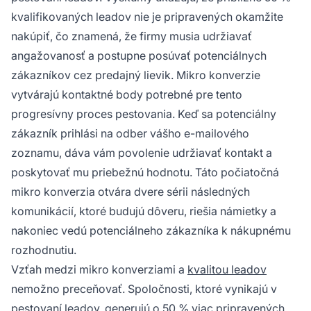
kvalifikovaných leadov nie je pripravených okamžite
nakúpiť, čo znamená, že firmy musia udržiavať
angažovanosť a postupne posúvať potenciálnych
zákazníkov cez predajný lievik. Mikro konverzie
vytvárajú kontaktné body potrebné pre tento
progresívny proces pestovania. Keď sa potenciálny
zákazník prihlási na odber vášho e-mailového
zoznamu, dáva vám povolenie udržiavať kontakt a
poskytovať mu priebežnú hodnotu. Táto počiatočná
mikro konverzia otvára dvere sérii následných
komunikácií, ktoré budujú dôveru, riešia námietky a
nakoniec vedú potenciálneho zákazníka k nákupnému
rozhodnutiu.
Vzťah medzi mikro konverziami a
kvalitou leadov
nemožno preceňovať. Spoločnosti, ktoré vynikajú v
pestovaní leadov, generujú o 50 % viac pripravených