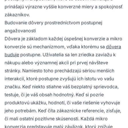
prinášajú výrazne vyššie konverzné miery a spokojnosť
zákazníkov.
Budovanie dôvery prostredníctvom postupnej
angažovanosti
Dôvera je základom každej úspešnej konverzie a mikro
konverzie sú mechanizmom, vďaka ktorému sa
dôvera
buduje
postupne. Užívatelia sa len zriedka zaviažu k
nákupu alebo významnej akcii pri prvej návšteve
stránky. Namiesto toho prechádzajú sériou menších
interakcií, ktoré postupne zvyšujú ich istotu vo vašu
značku. Keď niekto stiahne váš bezplatný sprievodca,
testuje, či je váš obsah hodnotný. Keď si pozrie
produktovú ukážku, hodnotí, či vaše riešenie vyhovuje
jeho potrebám. Keď číta zákaznícke referencie, zisťuje,
či mali ostatní pozitívne skúsenosti. Každá mikro
konverzia predstavuje malý záväzok, ktorý znižuje