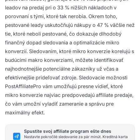
leadov na predaj pri o 33 % nižších nákladoch v
porovnaní s tými, ktoré tak nerobia. Okrem toho,
pestované leady uskutočňujú nákupy o 47 % väčšie než
tie, ktoré neboli pestované, čo dokazuje dlhodobý
finančný dopad sledovania a optimalizácie mikro
konverzií. Sledovaním, ktoré mikro konverzie korelujú s
budúcimi makro konverziami, môžete identifikovať
najhodnotnejšie potenciálne zákazníky už včas a
efektívnejšie prideľovať zdroje. Sledovacie možnosti
PostAffiliatePro vám umožňujú presne vidieť, ktoré
mikro konverzie najviac predpovedajú affiliate predaje,
čo vám umožní vyladiť zameranie a správu pre
maximálny efekt.
Spustite svoj affiliate program ešte dnes
Nastavte pokročilé sledovanie za pár minút. Kreditná karta