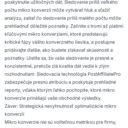
poskytnutie užitočných dát. Sledovanie príliš veľkého
počtu mikro konverzií môže vytvárať hluk a sťažiť
analýzu, zatiaľ čo sledovanie príliš malého počtu môže
prehliadnuť dôležité poznatky. Začnite s tromi až piatimi
kľúčovými mikro konverziami, ktoré predstavujú
kritické fázy vášho konverzného lievika, a postupne
pridávajte ďalšie, ako budete získavať skúsenosti a
poznatky. Uistite sa, že vaše sledovanie je presné a
konzistentné, pretože zlá kvalita dát vedie k zlým
rozhodnutiam. Sledovacia technológia PostAffiliatePro
zabezpečuje presnú atribúciu a poskytuje prehľadné
reporty, vďaka ktorým ľahko pochopíte, ktoré mikro
konverzie prinášajú vaše obchodné výsledky.
Záver: Strategická nevyhnutnosť optimalizácie mikro
konverzií
Mikro konverzie nie sú voliteľnou metrikou pre firmy,