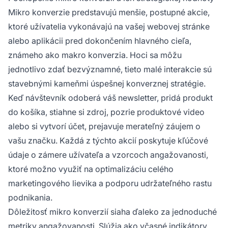
zákazníkov, znižujú trenie v konverznom
Mikro konverzie predstavujú menšie, postupné akcie,
lieviku a napokon vedú k zvýšeniu makro
ktoré užívatelia vykonávajú na vašej webovej stránke
konverzií a rastu tržieb.
alebo aplikácii pred dokončením hlavného cieľa,
známeho ako makro konverzia. Hoci sa môžu
jednotlivo zdať bezvýznamné, tieto malé interakcie sú
stavebnými kameňmi úspešnej konverznej stratégie.
Keď návštevník odoberá váš newsletter, pridá produkt
do košíka, stiahne si zdroj, pozrie produktové video
alebo si vytvorí účet, prejavuje merateľný záujem o
vašu značku. Každá z týchto akcií poskytuje kľúčové
údaje o zámere užívateľa a vzorcoch angažovanosti,
ktoré možno využiť na optimalizáciu celého
marketingového lievika a podporu udržateľného rastu
podnikania.
Dôležitosť mikro konverzií siaha ďaleko za jednoduché
metriky angažovanosti. Slúžia ako včasné indikátory