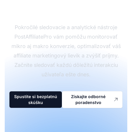
konverzie?
Pokročilé sledovacie a analytické nástroje
PostAffiliatePro vám pomôžu monitorovať
mikro aj makro konverzie, optimalizovať váš
affiliate marketingový lievik a zvýšiť príjmy.
Začnite sledovať každú dôležitú interakciu
užívateľa ešte dnes.
Spustite si bezplatnú
Získajte odborné
skúšku
poradenstvo