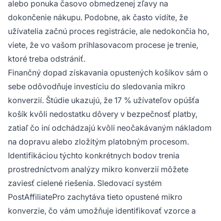
alebo ponuka časovo obmedzenej zľavy na
dokončenie nákupu. Podobne, ak často vidíte, že
užívatelia začnú proces registrácie, ale nedokončia ho,
viete, že vo vašom prihlasovacom procese je trenie,
ktoré treba odstrániť.
Finančný dopad získavania opustených košíkov sám o
sebe odôvodňuje investíciu do sledovania mikro
konverzií. Štúdie ukazujú, že 17 % užívateľov opúšťa
košík kvôli nedostatku dôvery v bezpečnosť platby,
zatiaľ čo iní odchádzajú kvôli neočakávaným nákladom
na dopravu alebo zložitým platobným procesom.
Identifikáciou týchto konkrétnych bodov trenia
prostredníctvom analýzy mikro konverzií môžete
zaviesť cielené riešenia. Sledovací systém
PostAffiliatePro zachytáva tieto opustené mikro
konverzie, čo vám umožňuje identifikovať vzorce a