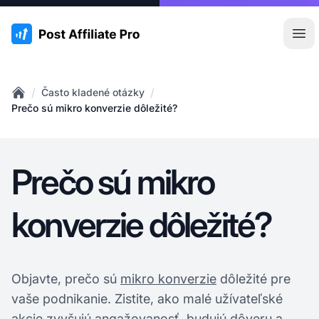
:site.title
Otv
/
/
Často kladené otázky
Home
Prečo sú mikro konverzie dôležité?
Prečo sú mikro
konverzie dôležité?
Objavte, prečo sú
mikro konverzie
dôležité pre
vaše podnikanie. Zistite, ako malé užívateľské
akcie zvyšujú angažovanosť, budujú dôveru a