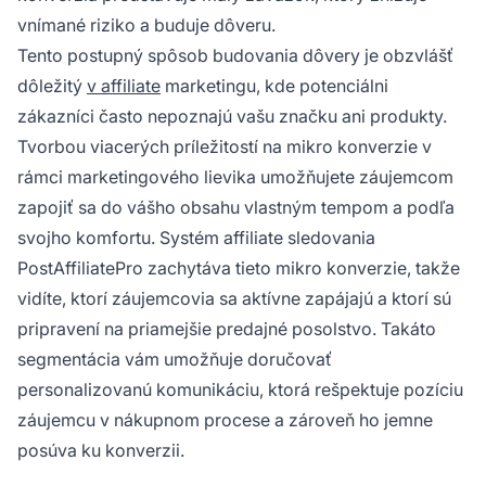
vnímané riziko a buduje dôveru.
Tento postupný spôsob budovania dôvery je obzvlášť
dôležitý
v affiliate
marketingu, kde potenciálni
zákazníci často nepoznajú vašu značku ani produkty.
Tvorbou viacerých príležitostí na mikro konverzie v
rámci marketingového lievika umožňujete záujemcom
zapojiť sa do vášho obsahu vlastným tempom a podľa
svojho komfortu. Systém affiliate sledovania
PostAffiliatePro zachytáva tieto mikro konverzie, takže
vidíte, ktorí záujemcovia sa aktívne zapájajú a ktorí sú
pripravení na priamejšie predajné posolstvo. Takáto
segmentácia vám umožňuje doručovať
personalizovanú komunikáciu, ktorá rešpektuje pozíciu
záujemcu v nákupnom procese a zároveň ho jemne
posúva ku konverzii.