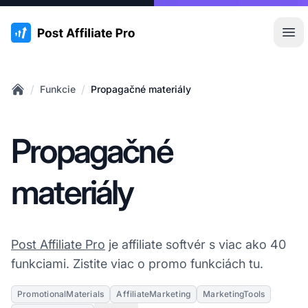
:site.title
Otv
/
/
Funkcie
Propagačné materiály
Home
Propagačné
materiály
Post Affiliate Pro
je affiliate softvér s viac ako 40
funkciami. Zistite viac o promo funkciách tu.
PromotionalMaterials
AffiliateMarketing
MarketingTools