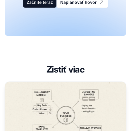
Začnite teraz
Naplánovať hovor
Zistiť viac
Aké nástroje a zdroje potrebujú afiliáti od vášho podnikan