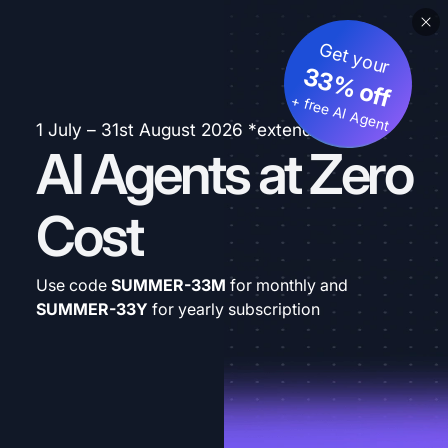
Get your
33% off
+ free AI Agent
1 July – 31st August 2026 *extended
AI Agents at Zero
Cost
Use code
SUMMER-33M
for monthly and
SUMMER-33Y
for yearly subscription