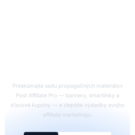
Posilnite svoje affiliate
propagácie
Preskúmajte sadu propagačných materiálov
Post Affiliate Pro — bannery, smartlinky a
zľavové kupóny — a zlepšite výsledky svojho
affiliate marketingu.