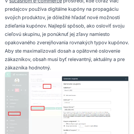
V
súčasnom e-commerce
prostredí, kde čoraz viac
predajcov používa digitálne
kupóny
na propagáciu
svojich produktov, je dôležité hľadať nové možnosti
zdieľania kupónov. Najlepší spôsob, ako osloviť svoju
cieľovú skupinu, je ponúknuť jej zľavy namiesto
opakovaného zverejňovania rovnakých typov kupónov.
Aby ste maximalizovali dosah a opätovné oslovenie
zákazníkov, obsah musí byť relevantný, aktuálny a pre
zákazníka hodnotný.