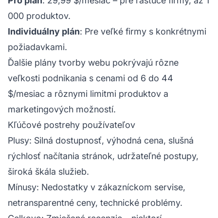
Pro plán
: 29,99 $/mesiac – pre rastúce firmy, až 1
000 produktov.
Individuálny plán
: Pre veľké firmy s konkrétnymi
požiadavkami.
Ďalšie plány tvorby webu pokrývajú rôzne
veľkosti podnikania s cenami od 6 do 44
$/mesiac a rôznymi limitmi produktov a
marketingových možností.
Kľúčové postrehy používateľov
Plusy
: Silná dostupnosť, výhodná cena, slušná
rýchlosť načítania stránok, udržateľné postupy,
široká škála služieb.
Mínusy
: Nedostatky v zákazníckom servise,
netransparentné ceny, technické problémy.