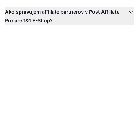
Ako spravujem affiliate partnerov v Post Affiliate
Pro pre 1&1 E-Shop?
Zvýšte svoj affiliate
program integráciou s