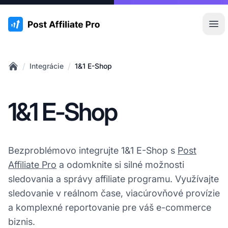
:site.title
Otv
/
/
Integrácie
1&1 E-Shop
Home
1&1 E-Shop
Bezproblémovo integrujte 1&1 E-Shop s
Post
Affiliate Pro
a odomknite si silné možnosti
sledovania a správy affiliate programu. Využívajte
sledovanie v reálnom čase, viacúrovňové provízie
a komplexné reportovanie pre váš e-commerce
biznis.