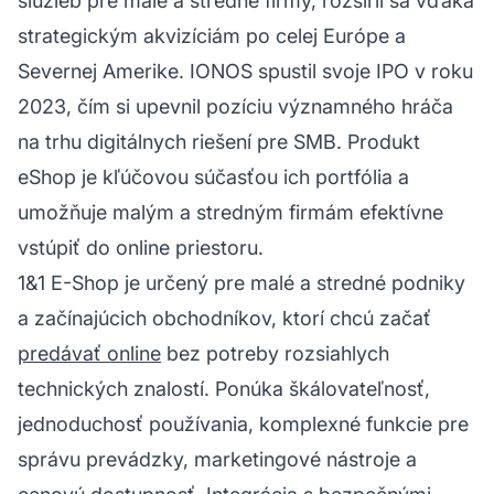
služieb pre malé a stredné firmy, rozšíril sa vďaka
strategickým akvizíciám po celej Európe a
Severnej Amerike. IONOS spustil svoje IPO v roku
2023, čím si upevnil pozíciu významného hráča
na trhu digitálnych riešení pre SMB. Produkt
eShop je kľúčovou súčasťou ich portfólia a
umožňuje malým a stredným firmám efektívne
vstúpiť do online priestoru.
1&1 E-Shop je určený pre malé a stredné podniky
a začínajúcich obchodníkov, ktorí chcú začať
predávať online
bez potreby rozsiahlych
technických znalostí. Ponúka škálovateľnosť,
jednoduchosť používania, komplexné funkcie pre
správu prevádzky, marketingové nástroje a