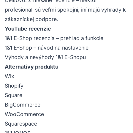
Celkovo
: Zmiešané recenzie – niektorí
profesionáli sú veľmi spokojní, iní majú výhrady k
zákazníckej podpore.
YouTube recenzie
1&1 E-Shop recenzia – prehľad a funkcie
1&1 E-Shop – návod na nastavenie
Výhody a nevýhody 1&1 E-Shopu
Alternatívy produktu
Wix
Shopify
Square
BigCommerce
WooCommerce
Squarespace