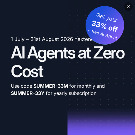
Get your
33% off
+ free AI Agent
1 July – 31st August 2026 *extended
AI Agents at Zero
Cost
Use code
SUMMER-33M
for monthly and
SUMMER-33Y
for yearly subscription