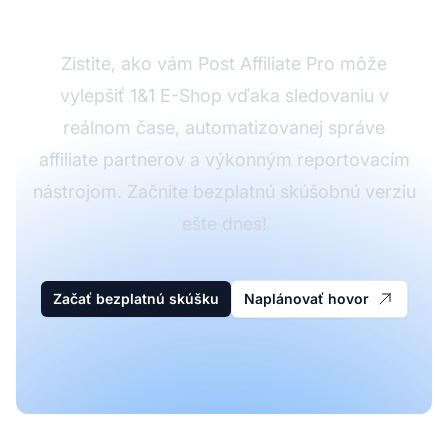
1&1 E-Shopom
Zistite, ako vám Post Affiliate Pro môže
vylepšiť 1&1 E-Shop vďaka sledovaniu v
reálnom čase, automatizovanej správe
affiliate partnerov a výkonným reportovacím
nástrojom. Začnite bezplatnú skúšobnú verziu
ešte dnes!
Začať bezplatnú skúšku
Naplánovať hovor