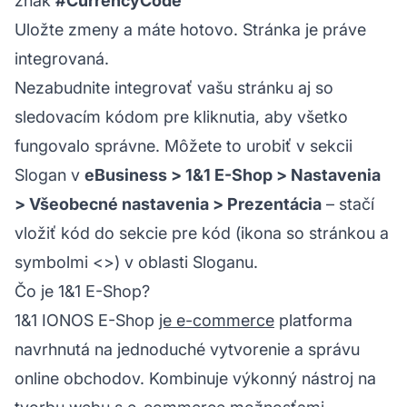
znak
#CurrencyCode
Uložte zmeny a máte hotovo. Stránka je práve
integrovaná.
Nezabudnite integrovať vašu stránku aj so
sledovacím kódom pre kliknutia, aby všetko
fungovalo správne. Môžete to urobiť v sekcii
Slogan v
eBusiness > 1&1 E-Shop > Nastavenia
> Všeobecné nastavenia > Prezentácia
– stačí
vložiť kód do sekcie pre kód (ikona so stránkou a
symbolmi <>) v oblasti Sloganu.
Čo je 1&1 E-Shop?
1&1 IONOS E-Shop
je e-commerce
platforma
navrhnutá na jednoduché vytvorenie a správu
online obchodov. Kombinuje výkonný nástroj na