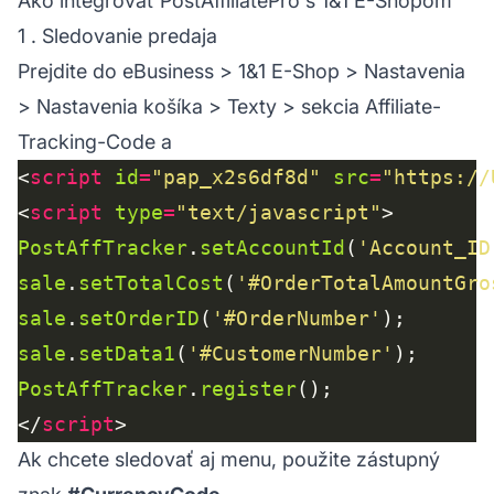
Ako integrovať PostAffiliatePro s 1&1 E-Shopom
1 . Sledovanie predaja
Prejdite do eBusiness > 1&1 E-Shop > Nastavenia
> Nastavenia košíka > Texty > sekcia Affiliate-
Tracking-Code a
<
script
id
=
"pap_x2s6df8d"
src
=
"https://
<
script
type
=
"text/javascript"
PostAffTracker
.
setAccountId
(
'Account_ID
sale
.
setTotalCost
(
'#OrderTotalAmountGro
sale
.
setOrderID
(
'#OrderNumber'
sale
.
setData1
(
'#CustomerNumber'
PostAffTracker
.
register
</
script
Ak chcete sledovať aj menu, použite zástupný